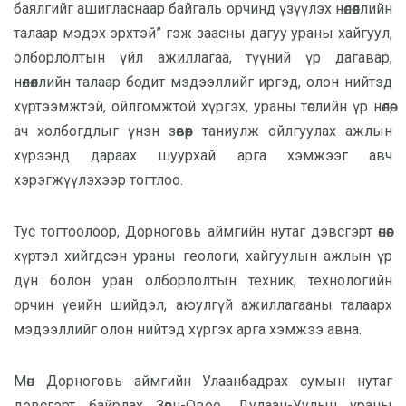
баялгийг ашигласнаар байгаль орчинд үзүүлэх нөлөөллийн
талаар мэдэх эрхтэй” гэж заасны дагуу ураны хайгуул,
олборлолтын үйл ажиллагаа, түүний үр дагавар,
нөлөөллийн талаар бодит мэдээллийг иргэд, олон нийтэд
хүртээмжтэй, ойлгомжтой хүргэх, ураны төслийн үр нөлөө,
ач холбогдлыг үнэн зөвөөр таниулж ойлгуулах ажлын
хүрээнд дараах шуурхай арга хэмжээг авч
хэрэгжүүлэхээр тогтлоо.
Тус тогтоолоор, Дорноговь аймгийн нутаг дэвсгэрт өнөөг
хүртэл хийгдсэн ураны геологи, хайгуулын ажлын үр
дүн болон уран олборлолтын техник, технологийн
орчин үеийн шийдэл, аюулгүй ажиллагааны талаарх
мэдээллийг олон нийтэд хүргэх арга хэмжээ авна.
Мөн Дорноговь аймгийн Улаанбадрах сумын нутаг
дэвсгэрт байрлах Зөөвч-Овоо, Дулаан-Уулын ураны