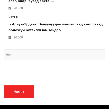
элэг, бөөр, бусад эрхтэн...
20.000
Сэтгүүл
Б.Ариун-Эрдэнэ: Залуучуудаа манлайлаад ажиллахад
болохгүй бүтэхгүй юм зөндөө...
20.000
Нэмэх