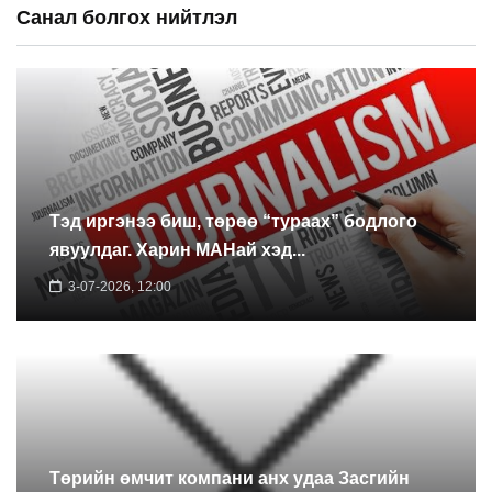
Санал болгох нийтлэл
Тэд иргэнээ биш, төрөө “тураах” бодлого
явуулдаг. Харин МАНай хэд...
3-07-2026, 12:00
Төрийн өмчит компани анх удаа Засгийн