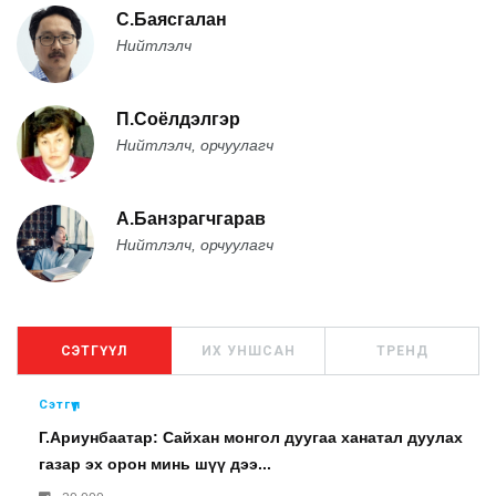
С.Баясгалан
Нийтлэлч
П.Соёлдэлгэр
Нийтлэлч, орчуулагч
А.Банзрагчгарав
Нийтлэлч, орчуулагч
СЭТГҮҮЛ
ИХ УНШСАН
ТРЕНД
Сэтгүүл
Г.Ариунбаатар: Сайхан монгол дуугаа ханатал дуулах
газар эх орон минь шүү дээ...