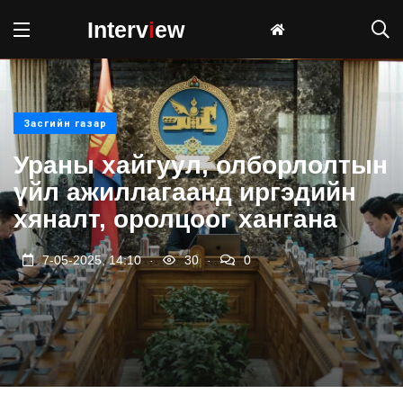
Interv
i
ew
Засгийн газар
Ураны хайгуул, олборлолтын
үйл ажиллагаанд иргэдийн
хяналт, оролцоог хангана
.
.
7-05-2025, 14:10
30
0