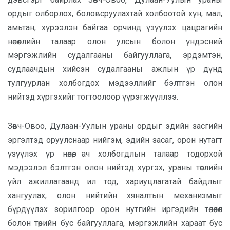
ордыг олборлох, боловсруулахтай холбоотой хүн, мал,
амьтан, хүрээлэн байгаа орчинд үзүүлэх цацрагийн
нөлөөллийн талаар олон улсын болон үндэсний
мэргэжлийн судалгааны байгууллага, эрдэмтэн,
судлаачдын хийсэн судалгааны ажлын үр дүнд
тулгуурлан холбогдох мэдээллийг бэлтгэн олон
нийтэд хүргэхийг тогтоолоор үүрэгжүүллээ.
Зөөвч-Овоо, Дулаан-Уулын ураны ордыг эдийн засгийн
эргэлтэд оруулснаар нийгэм, эдийн засаг, орон нутагт
үзүүлэх үр нөлөө, ач холбогдлын талаар тодорхой
мэдээлэл бэлтгэн олон нийтэд хүргэх, ураны төслийн
үйл ажиллагаанд ил тод, хариуцлагатай байдлыг
хангуулах, олон нийтийн хяналтын механизмыг
бүрдүүлэх зорилгоор орон нутгийн иргэдийн төлөөлөл
болон төрийн бус байгууллага, мэргэжлийн хараат бус