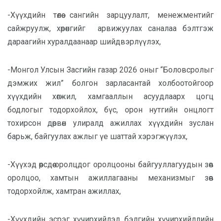
-Хүүхдийн төлөө сангийн зарцуулалт, менежментийг
сайжруулж, хөрөнгийг арвижуулах саналаа бэлтгэж
дараагийн хуралдаанаар шийдвэрлүүлэх,
-Монгол Улсын Засгийн газар 2026 оныг “Боловсролыг
дэмжих жил” болгон зарласантай холбоотойгоор
хүүхдийн хөгжил, хамгааллын асуудлаарх цогц
бодлогыг тодорхойлох, бүс, орон нутгийн онцлогт
тохирсон дөрвөн улиралд ажиллах хүүхдийн зуслан
барьж, байгуулах ажлыг үе шаттай хэрэгжүүлэх,
-Хүүхэд өөрсдөө оролцдог оролцооны байгууллагуудын зөв
оролцоо, хамтын ажиллагааны механизмыг зөв
тодорхойлж, хамтран ажиллах,
-Хүүхдийн эсрэг хүчирхийлэл, бэлгийн хүчирхийллийн