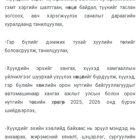
гэмт хэргийн шалтгаан, нөхцөл байдал, түүнийг таслан
зогсоох, авч хэрэгжүүлэх саналыг дараагийн
хуралдаанд танилцуулах,
-Гэр бүлийг дэмжих тухай хуулийн төслийг
боловсруулж, танилцуулах,
-Хүүхдийн эрхийг хангах, хүүхэд хамгааллын
үйлчилгээг шуурхай үзүүлэх нөхцөлийг бүрдүүлж, хүүхэд,
гэр бүлийн хөгжлийн орон нутгийн байгууллагуудыг
автомашинаар хангах ажлыг улсын болон орон
нутгийн төсвийн хөрөнгөөр 2025, 2026 онд бүрэн
шийдвэрлэх,
-Хүүхдийг эхийн хэвлийд байхаас нь эрүүл мэндэд нь
анхаарах, жирэмсний хяналт, цэцэрлэг, сургуулийн