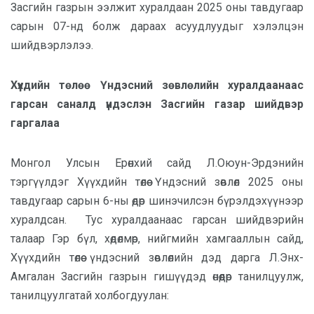
Засгийн газрын ээлжит хуралдаан 2025 оны тавдугаар
сарын 07-нд болж дараах асуудлуудыг хэлэлцэн
шийдвэрлэлээ.
Хүүхдийн төлөө Үндэсний зөвлөлийн хуралдаанаас
гарсан саналд үндэслэн Засгийн газар шийдвэр
гаргалаа
Монгол Улсын Ерөнхий сайд Л.Оюун-Эрдэнийн
тэргүүлдэг
Хүүхдийн төлөө Үндэсний зөвлөл 2025 оны
тавдугаар сарын 6-ны өдөр шинэчилсэн бүрэлдэхүүнээр
хуралдсан.
Тус хуралдаанаас гарсан шийдвэрийн
талаар Гэр бүл, хөдөлмөр, нийгмийн хамгааллын сайд,
Хүүхдийн төлөө үндэсний зөвлөлийн дэд дарга Л.Энх-
Амгалан Засгийн газрын гишүүдэд өнөөдөр танилцуулж,
танилцуулгатай холбогдуулан: