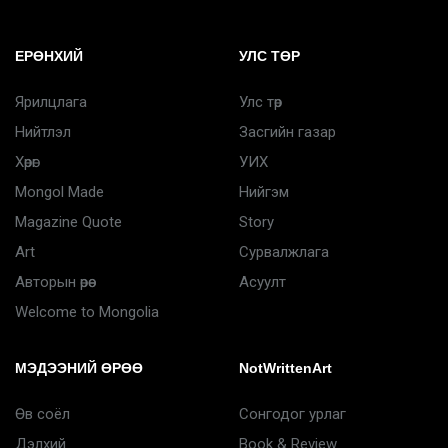
ЕРӨНХИЙ
УЛС ТӨР
Ярилцлага
Улс төр
Нийтлэл
Засгийн газар
Хөрөг
УИХ
Mongol Made
Нийгэм
Magazine Quote
Story
Art
Сурвалжлага
Авторын өрөө
Асуулт
Welcome to Mongolia
МЭДЭЭНИЙ ӨРӨӨ
NotWrittenArt
Өв соёл
Сонгодог урлаг
Дэлхий
Book & Review