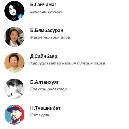
Б.Ганчимэг
Ерөнхий эрхлэгч
Б.Бямбасүрэн
Маркетингийн алба
Д.Сайнбаяр
Хариуцлагатай нарийн бичгийн дарга
Б.Алтанхуяг
Ерөнхий редактор
Н.Түвшинбат
Сэтгүүлч