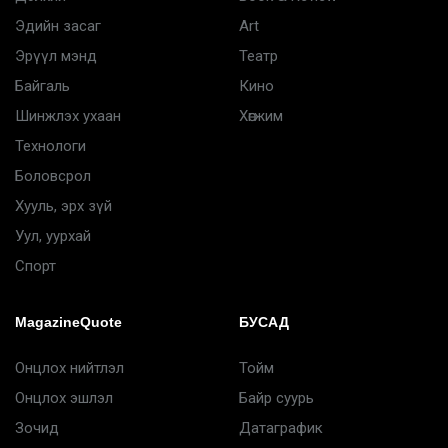
Эдийн засаг
Art
Эрүүл мэнд
Театр
Байгаль
Кино
Шинжлэх ухаан
Хөгжим
Технологи
Боловсрол
Хууль, эрх зүй
Уул, уурхай
Спорт
MagazineQuote
БУСАД
Онцлох нийтлэл
Тойм
Онцлох эшлэл
Байр суурь
Зочид
Датаграфик