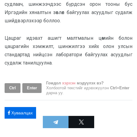
судлаач, шинжээчдээс бүрдсэн орон тооны бус
Иргэдийн хяналтын зөвлөл байгуулах асуудлыг судалж
шийдвэрлэхээр боллоо.
Цацраг идэвхт ашигт малтмалын цөмийн болон
цацрагийн хэмжилт, шинжилгээ хийх олон улсын
стандартад нийцсэн лаборатори байгуулах асуудлыг
судалж танилцуулна.
Гомдол
хэрхэн
мэдүүлэх вэ?
Ctrl
Enter
Холбоотой текстийг идэвхжүүлэн
Ctrl+Enter
дарна уу.
Хуваалцах