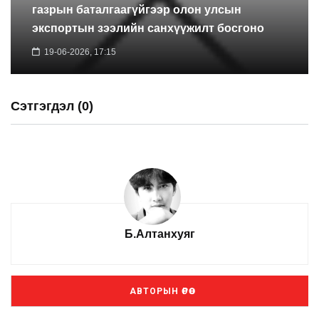
газрын баталгаагүйгээр олон улсын
экспортын зээлийн санхүүжилт босгоно
19-06-2026, 17:15
Сэтгэгдэл (0)
Б.Алтанхуяг
АВТОРЫН ӨРӨӨ