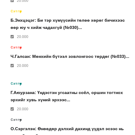
20.000
Сэтгүүл
Б.Энхцэцэг: Би тэр хүмүүсийн төлөө хөрөг бичихээс
өөр юу ч хийж чадахгүй (№030)...
20.000
Сэтгүүл
Ч.Галсан: Мөнхийн бүтээл зовлонгоос төрдөг (№033)...
20.000
Сэтгүүл
Г.Аюурзана: Үндэстэн угсаатны соёл, оршин тогтнох
эрхийг хувь хүний эрхээс...
20.000
Сэтгүүл
О.Сэргэлэн: Өнөөдөр дэлхий дахинд үүдэл эсээс нь