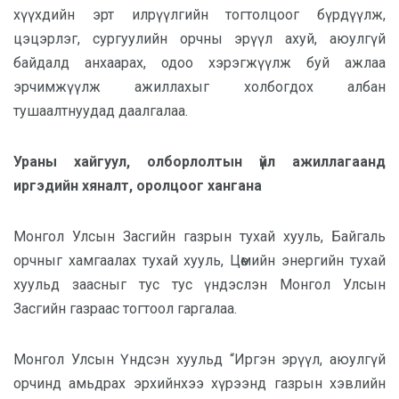
хүүхдийн эрт илрүүлгийн тогтолцоог бүрдүүлж,
цэцэрлэг, сургуулийн орчны эрүүл ахуй, аюулгүй
байдалд анхаарах, одоо хэрэгжүүлж буй ажлаа
эрчимжүүлж ажиллахыг холбогдох албан
тушаалтнуудад даалгалаа.
Ураны хайгуул, олборлолтын үйл ажиллагаанд
иргэдийн хяналт, оролцоог хангана
Монгол Улсын Засгийн газрын тухай хууль, Байгаль
орчныг хамгаалах тухай хууль, Цөмийн энергийн тухай
хуульд заасныг тус тус үндэслэн Монгол Улсын
Засгийн газраас тогтоол гаргалаа.
Монгол Улсын Үндсэн хуульд “Иргэн эрүүл, аюулгүй
орчинд амьдрах эрхийнхээ хүрээнд газрын хэвлийн