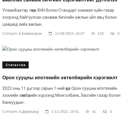
Улаанбаатар төмөр ХНН болон Стандарт хэмжил зүйн газар
хооронд байгуулсан санамж бичгийн ажлын үйл явц болон
цаашид хийх ажлын...
.
.
.
Сэтгүүлч:
Б.Бямбасүрэн
12-09-2024, 16:47
120
0
Статистик
Орон сууцны ипотекийн хөтөлбөрийн хэрэгжилт
2022 оны 11 дүгээр сарын 1-ний өдөр Орон сууцны ипотекийн
зээлийн хөтөлбөрийн хүрээнд Монголбанк, Засгийн газар болон
банкуудын...
.
.
.
Сэтгүүлч:
А.Доржханд
1-11-2022, 19:41
41
0