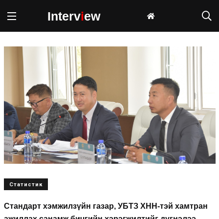
Interv
i
ew
Статистик
Стандарт хэмжилзүйн газар, УБТЗ ХНН-тэй хамтран
ажиллах санамж бичгийн хэрэгжилтийг дүгнэлээ