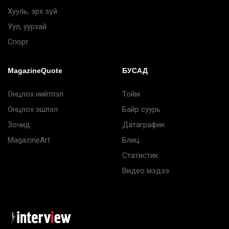
Хууль, эрх зүй
Уул, уурхай
Спорт
MagazineQuote
БУСАД
Онцлох нийтлэл
Тойм
Онцлох эшлэл
Байр суурь
Зочид
Датаграфик
MagazineArt
Блиц
Статистик
Видео мэдээ