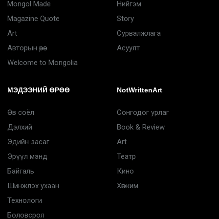
Mongol Made
Нийгэм
Magazine Quote
Story
Art
Сурвалжлага
Авторын өрөө
Асуулт
Welcome to Mongolia
МЭДЭЭНИЙ ӨРӨӨ
NotWrittenArt
Өв соёл
Сонгодог урлаг
Дэлхий
Book & Review
Эдийн засаг
Art
Эрүүл мэнд
Театр
Байгаль
Кино
Шинжлэх ухаан
Хөгжим
Технологи
Боловсрол