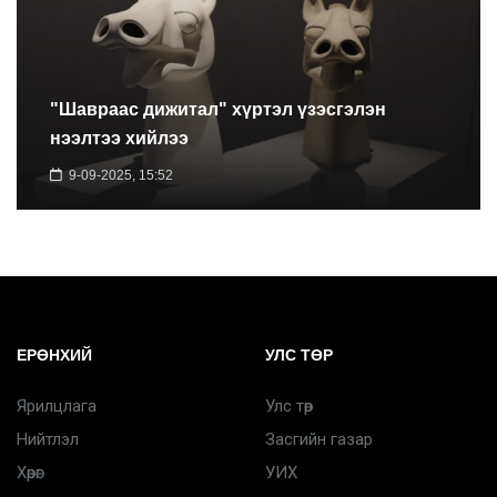
"Шавраас дижитал" хүртэл үзэсгэлэн
нээлтээ хийлээ
9-09-2025, 15:52
ЕРӨНХИЙ
УЛС ТӨР
Ярилцлага
Улс төр
Нийтлэл
Засгийн газар
Хөрөг
УИХ