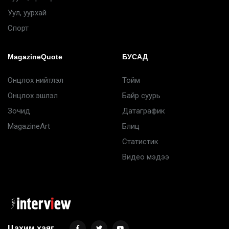
Уул, уурхай
Спорт
MagazineQuote
БУСАД
Онцлох нийтлэл
Тойм
Онцлох эшлэл
Байр суурь
Зочид
Датаграфик
MagazineArt
Блиц
Статистик
Видео мэдээ
Цахим хаяг