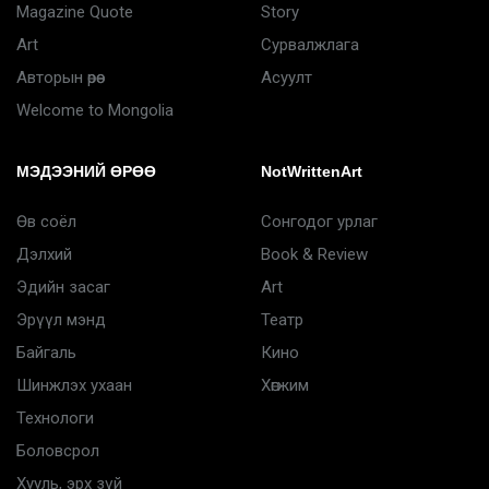
Magazine Quote
Story
Art
Сурвалжлага
Авторын өрөө
Асуулт
Welcome to Mongolia
МЭДЭЭНИЙ ӨРӨӨ
NotWrittenArt
Өв соёл
Сонгодог урлаг
Дэлхий
Book & Review
Эдийн засаг
Art
Эрүүл мэнд
Театр
Байгаль
Кино
Шинжлэх ухаан
Хөгжим
Технологи
Боловсрол
Хууль, эрх зүй