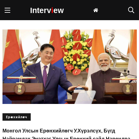
Interv
i
ew
Ерөнхийлөгч
Монгол Улсын Ерөнхийлөгч У.Хүрэлсүх, Бүгд
Найрамдах Энэтхэг Улсын Ерөнхий сайд Нарендра