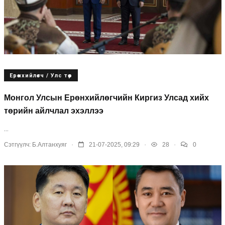
Ерөнхийлөгч / Улс төр
Монгол Улсын Ерөнхийлөгчийн Киргиз Улсад хийх
төрийн айлчлал эхэллээ
...
.
.
.
Сэтгүүлч:
Б.Алтанхуяг
21-07-2025, 09:29
28
0