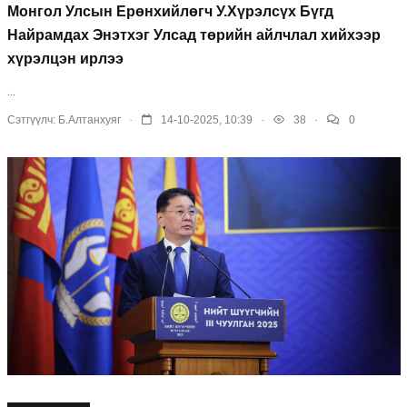
Монгол Улсын Ерөнхийлөгч У.Хүрэлсүх Бүгд
Найрамдах Энэтхэг Улсад төрийн айлчлал хийхээр
хүрэлцэн ирлээ
...
.
.
.
Сэтгүүлч:
Б.Алтанхуяг
14-10-2025, 10:39
38
0