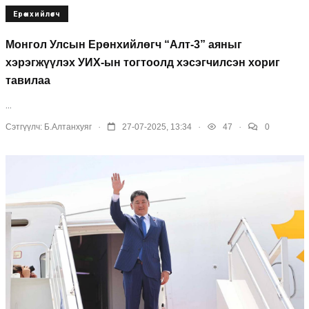
Ерөнхийлөгч
Монгол Улсын Ерөнхийлөгч “Алт-3” аяныг
хэрэгжүүлэх УИХ-ын тогтоолд хэсэгчилсэн хориг
тавилаа
...
.
.
.
Сэтгүүлч:
Б.Алтанхуяг
27-07-2025, 13:34
47
0