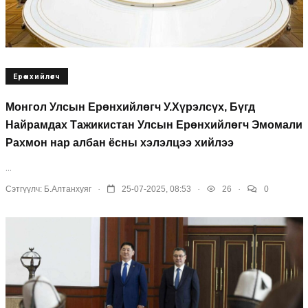
Ерөнхийлөгч
Монгол Улсын Ерөнхийлөгч У.Хүрэлсүх, Бүгд
Найрамдах Тажикистан Улсын Ерөнхийлөгч Эмомали
Рахмон нар албан ёсны хэлэлцээ хийлээ
...
.
.
.
Сэтгүүлч:
Б.Алтанхуяг
25-07-2025, 08:53
26
0