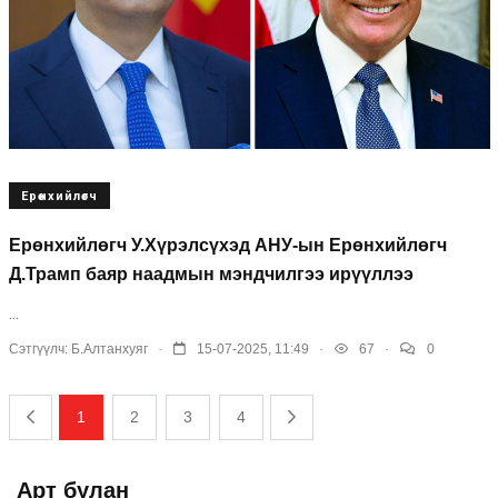
Ерөнхийлөгч
Ерөнхийлөгч У.Хүрэлсүхэд АНУ-ын Ерөнхийлөгч
Д.Трамп баяр наадмын мэндчилгээ ирүүллээ
...
.
.
.
Сэтгүүлч:
Б.Алтанхуяг
15-07-2025, 11:49
67
0
1
2
3
4
Арт булан