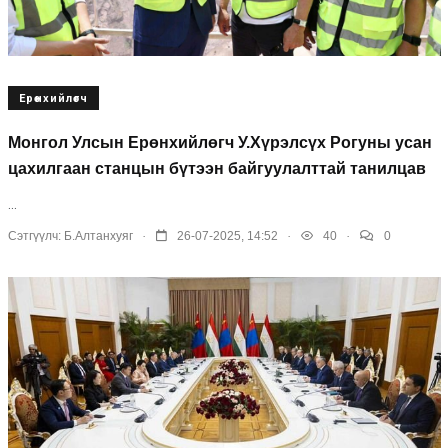
Ерөнхийлөгч
Монгол Улсын Ерөнхийлөгч У.Хүрэлсүх Рогуны усан
цахилгаан станцын бүтээн байгуулалттай танилцав
...
.
.
.
Сэтгүүлч:
Б.Алтанхуяг
26-07-2025, 14:52
40
0