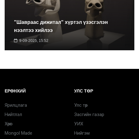
"Шавраас дижитал" хүртэл үзэсгэлэн
нээлтээ хийлээ
9-09-2025, 15:52
ЕРӨНХИЙ
УЛС ТӨР
Ярилцлага
Улс төр
Нийтлэл
Засгийн газар
Хөрөг
УИХ
Mongol Made
Нийгэм