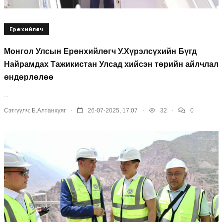
Ерөнхийлөгч
Монгол Улсын Ерөнхийлөгч У.Хүрэлсүхийн Бүгд
Найрамдах Тажикистан Улсад хийсэн төрийн айлчлал
өндөрлөлөө
...
.
.
.
Сэтгүүлч:
Б.Алтанхуяг
26-07-2025, 17:07
32
0