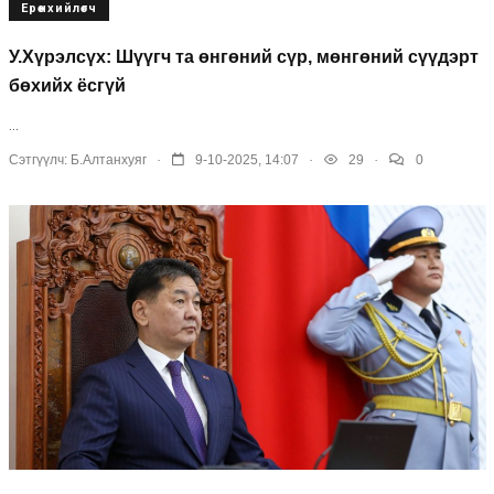
Ерөнхийлөгч
У.Хүрэлсүх: Шүүгч та өнгөний сүр, мөнгөний сүүдэрт
бөхийх ёсгүй
...
.
.
.
Сэтгүүлч:
Б.Алтанхуяг
9-10-2025, 14:07
29
0