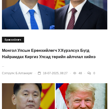
Ерөнхийлөгч
Монгол Улсын Ерөнхийлөгч У.Хүрэлсүх Бүгд
Найрамдах Киргиз Улсад төрийн айлчлал хийнэ
...
.
.
.
Сэтгүүлч:
Б.Алтанхуяг
18-07-2025, 08:27
48
0