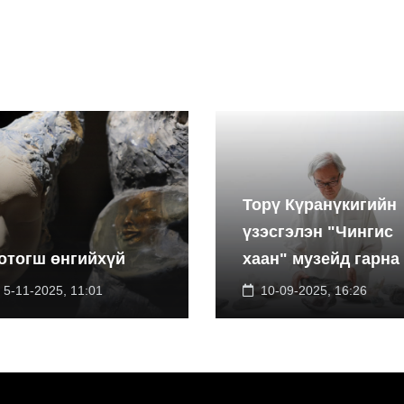
Торү Күранүкигийн
үзэсгэлэн "Чингис
отогш өнгийхүй
хаан" музейд гарна
5-11-2025, 11:01
10-09-2025, 16:26