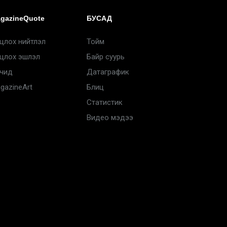
gazineQuote
БУСАД
цлох нийтлэл
Тойм
цлох эшлэл
Байр суурь
чид
Датаграфик
gazineArt
Блиц
Статистик
Видео мэдээ