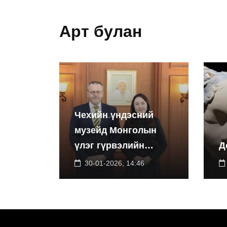
Арт булан
Чехийн үндэсний
музейд Монголын
үлэг гүрвэлийн
Д
үзэсгэлэнг дэлгэнэ
30-01-2026, 14:46