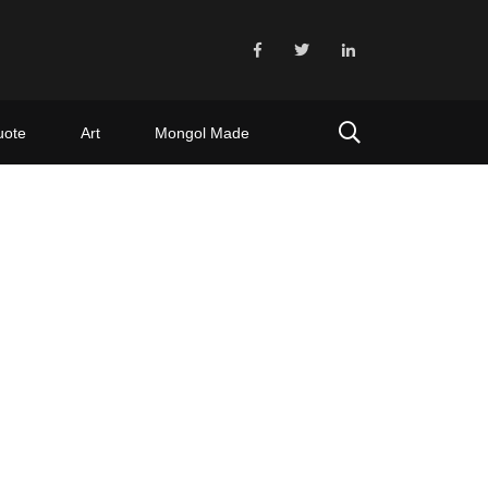
uote
Art
Mongol Made