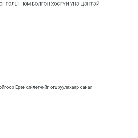
МОНГОЛЫН ЮМ БОЛГОН ХОСГҮЙ ҮНЭ ЦЭНТЭЙ
йгоор Ерөнхийлөгчийг огцруулахаар санал