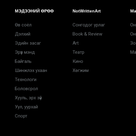
МЭДЭЭНИЙ ӨРӨӨ
NotWrittenArt
Ma
Өв соёл
Сонгодог урлаг
Он
Дэлхий
Book & Review
Он
Эдийн засаг
Art
Зо
Эрүүл мэнд
Театр
Ma
Байгаль
Кино
Шинжлэх ухаан
Хөгжим
Технологи
Боловсрол
Хууль, эрх зүй
Уул, уурхай
Спорт