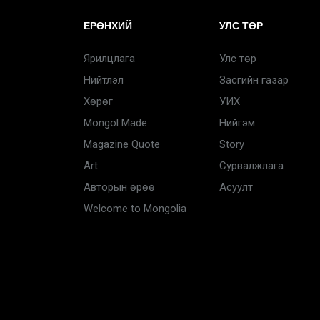
ЕРӨНХИЙ
УЛС ТӨР
Ярилцлага
Улс төр
Нийтлэл
Засгийн газар
Хөрөг
УИХ
Mongol Made
Нийгэм
Magazine Quote
Story
Art
Сурвалжлага
Авторын өрөө
Асуулт
Welcome to Mongolia