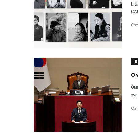
Б.
СА
Сэт
Д
Өм
Өмн
хур
Сэт