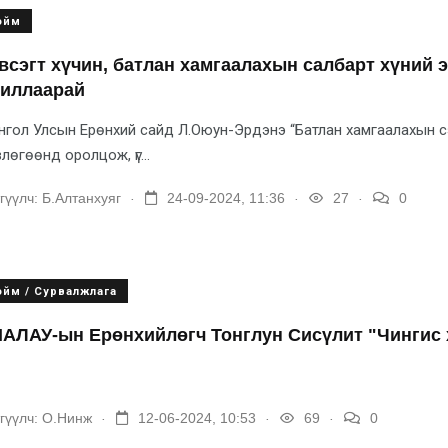
ойм
всэгт хүчин, батлан хамгаалахын салбарт хүний 
иллаарай
гол Улсын Ерөнхий сайд Л.Оюун-Эрдэнэ “Батлан хамгаалахын сэр
лөгөөнд оролцож, үг...
.
.
.
гүүлч:
Б.Алтанхуяг
24-09-2024, 11:36
27
0
ойм / Сурвалжлага
АЛАУ-ын Ерөнхийлөгч Тонглун Сисүлит "Чингис 
.
.
.
гүүлч:
О.Нинж
12-06-2024, 10:53
69
0