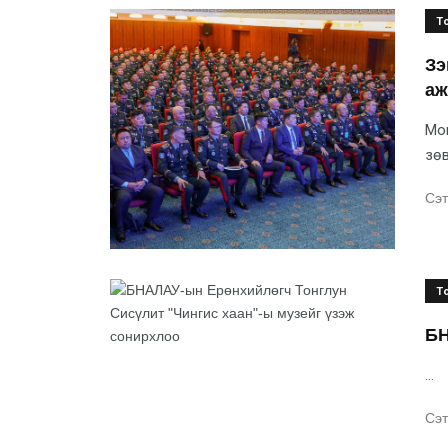
Т
Зэ
аж
Мон
зөв
Сэт
Т
БН
...
Сэт