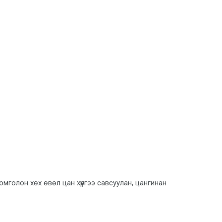
мголон хөх өвөл цан хүүргээ савсуулан, цангинан