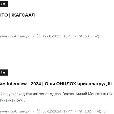
ойм
ТО | ЖАГСААЛ
.
.
.
гүүлч:
Б.Алтанхуяг
12-01-2025, 18:43
69
0
ойм
йм Interview - 2024 | Оны ОНЦЛОХ ярилцлагууд III
4 он улирахад хэдхэн хоног үлдлээ. Зөвхөн миний Монголын гэх о
гинанхан буй...
.
.
.
гүүлч:
Б.Алтанхуяг
30-12-2024, 17:44
102
0