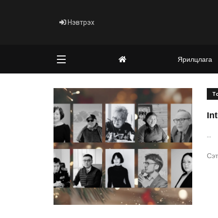
Нэвтрэх
Ярилцлага
Т
In
...
Сэт