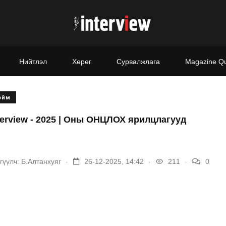
Нийтлэл
Хөрөг
Сурвалжлага
Magazine Q
ойм
terview - 2025 | Оны ОНЦЛОХ ярилцлагууд
.
.
.
гүүлч:
Б.Алтанхуяг
26-12-2025, 14:42
211
0