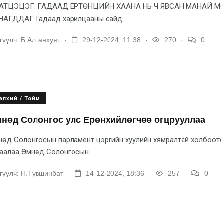
БАТЦЭЦЭГ: ГАДААД ЕРТӨНЦИЙН ХААНА НЬ Ч ЯВСАН МАНАЙ 
НАГДДАГ Гадаад харилцааны сайд...
.
.
.
гүүлч:
Б.Алтанхуяг
29-12-2024, 11:38
270
0
элхий / Тойм
нөд Солонгос улс Ерөнхийлөгчөө огцрууллаа
өд Солонгосын парламент цэргийн хуулийн хямралтай холбоото
аалаа Өмнөд Солонгосын...
.
.
.
гүүлч:
Н.Түвшинбат
14-12-2024, 18:36
257
0