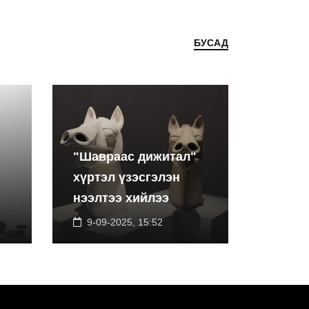
БУСАД
"Шавраас дижитал"
хүртэл үзэсгэлэн
нээлтээ хийлээ
9-09-2025, 15:52