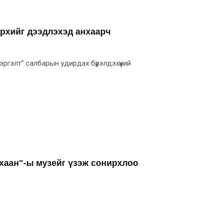
эрхийг дээдлэхэд анхаарч
гэлт” салбарын удирдах бүрэлдэхүүний
хаан"-ы музейг үзэж сонирхлоо