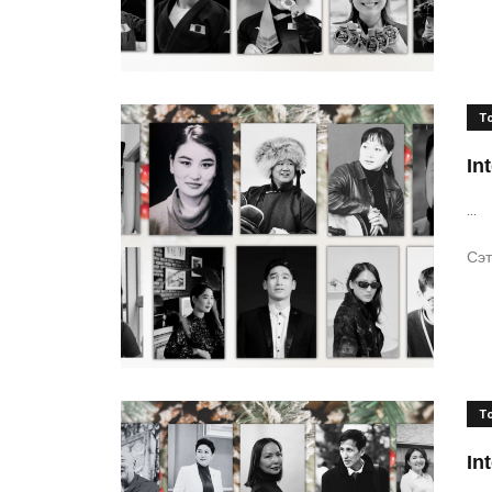
Т
In
...
Сэт
Т
In