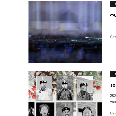
Т
ФО
...
Сэт
Т
То
202
хан
Сэт