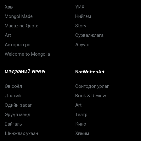
Хөрөг
УИХ
Mongol Made
Нийгэм
Magazine Quote
Story
Art
Сурвалжлага
Авторын өрөө
Асуулт
Welcome to Mongolia
МЭДЭЭНИЙ ӨРӨӨ
NotWrittenArt
Өв соёл
Сонгодог урлаг
Дэлхий
Book & Review
Эдийн засаг
Art
Эрүүл мэнд
Театр
Байгаль
Кино
Шинжлэх ухаан
Хөгжим