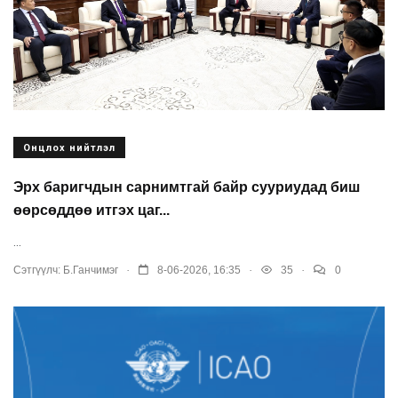
Онцлох нийтлэл
Эрх баригчдын сарнимтгай байр сууриудад биш
өөрсөддөө итгэх цаг...
...
.
.
.
Сэтгүүлч:
Б.Ганчимэг
8-06-2026, 16:35
35
0