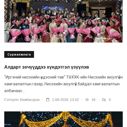
Сурвалжлага
Алдарт эхчүүддээ хүндэтгэл үзүүлэв
“Иргэний нисэхийн үндэсний төв” ТӨХХК-ийн Нисэхийн аюулгүйн
хамгаалалтын газар, Нисэхийн аюулгүй байдал хамгаалалтын
албанаас...
.
.
.
Сэтгүүлч:
Бямбасүрэн
1-06-2026, 13:32
34
0