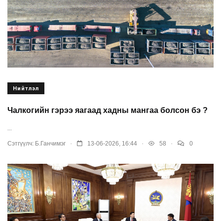
Нийтлэл
Чалкогийн гэрээ яагаад хадны мангаа болсон бэ ?
...
.
.
.
Сэтгүүлч:
Б.Ганчимэг
13-06-2026, 16:44
58
0