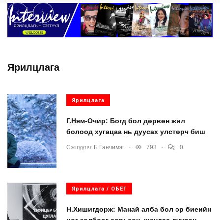
Ярилцлага
Ярилцлага
Г.Ням-Очир: Богд бол дөрвөн жил
болоод хугацаа нь дуусах улстөрч биш
.
.
Сэтгүүлч:
Б.Ганчимэг
793
0
Ярилцлага / ОБЕГ
Н.Хишигдорж: Манай алба бол эр биеийн