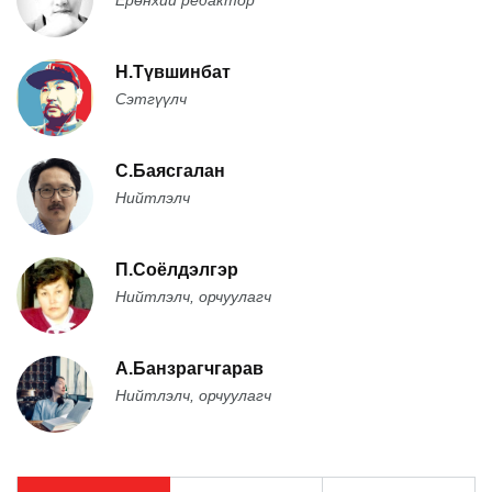
Н.Түвшинбат
Сэтгүүлч
С.Баясгалан
Нийтлэлч
П.Соёлдэлгэр
Нийтлэлч, орчуулагч
А.Банзрагчгарав
Нийтлэлч, орчуулагч