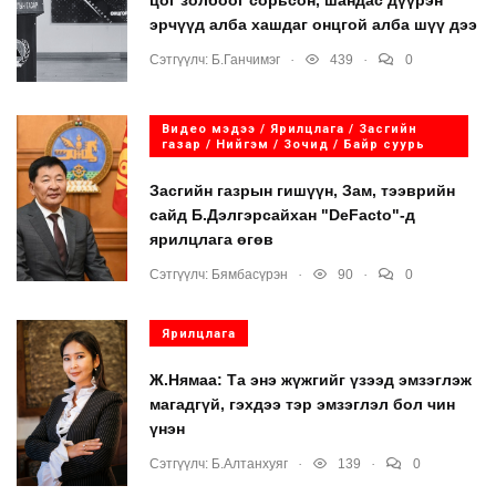
цог золбоог сорьсон, шандас дүүрэн
эрчүүд алба хашдаг онцгой алба шүү дээ
.
.
Сэтгүүлч:
Б.Ганчимэг
439
0
Видео мэдээ / Ярилцлага / Засгийн
газар / Нийгэм / Зочид / Байр суурь
Засгийн газрын гишүүн, Зам, тээврийн
сайд Б.Дэлгэрсайхан "DeFacto"-д
ярилцлага өгөв
.
.
Сэтгүүлч:
Бямбасүрэн
90
0
Ярилцлага
Ж.Нямаа: Та энэ жүжгийг үзээд эмзэглэж
магадгүй, гэхдээ тэр эмзэглэл бол чин
үнэн
.
.
Сэтгүүлч:
Б.Алтанхуяг
139
0