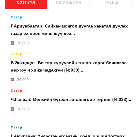
СЭТГҮҮЛ
ИХ УНШСАН
ТРЕНД
Сэтгүүл
Г.Ариунбаатар: Сайхан монгол дуугаа ханатал дуулах
газар эх орон минь шүү дээ...
20.000
Сэтгүүл
Б.Энхцэцэг: Би тэр хүмүүсийн төлөө хөрөг бичихээс
өөр юу ч хийж чадахгүй (№030)...
20.000
Сэтгүүл
Ч.Галсан: Мөнхийн бүтээл зовлонгоос төрдөг (№033)...
20.000
Сэтгүүл
Г.Аюурзана: Үндэстэн угсаатны соёл, оршин тогтнох