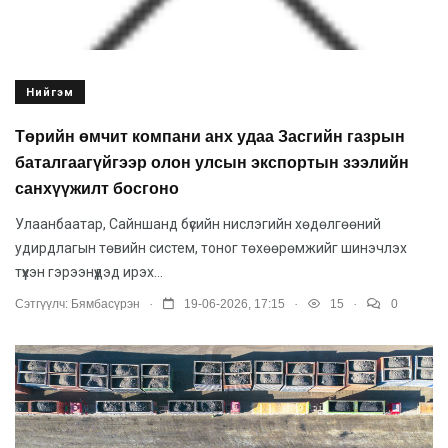
Нийгэм
Төрийн өмчит компани анх удаа Засгийн газрын
баталгаагүйгээр олон улсын экспортын зээлийн
санхүүжилт босгоно
Улаанбаатар, Сайншанд бүсийн нислэгийн хөдөлгөөний
удирдлагын төвийн систем, тоног төхөөрөмжийг шинэчлэх
түүхэн гэрээнүүдэд ирэх...
.
.
.
Сэтгүүлч:
Бямбасүрэн
19-06-2026, 17:15
15
0