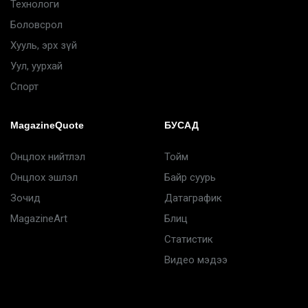
Технологи
Боловсрол
Хууль, эрх зүй
Уул, уурхай
Спорт
MagazineQuote
БУСАД
Онцлох нийтлэл
Тойм
Онцлох эшлэл
Байр суурь
Зочид
Датаграфик
MagazineArt
Блиц
Статистик
Видео мэдээ