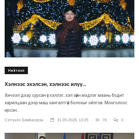
Нийтлэл
Хэлнээс эхэлсэн, хэлнээс илүү...
Хичээл дээр сурсан үг хэллэг, хэл зүйн мэдлэг маань бодит
харилцаан дээр маш хангалтгүй болохыг ойлгов. Монголоос
ирсэн...
.
.
.
Сэтгүүлч:
Бямбасүрэн
31-05-2026, 13:25
78
0