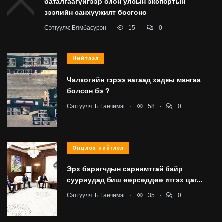
баталгаагүйгээр олон улсын экспортын
зээлийн санхүүжилт босгоно
.
.
Сэтгүүлч:
Бямбасүрэн
15
0
Нийтлэл
Чалкогийн гэрээ яагаад хадны мангаа
болсон бэ ?
.
.
Сэтгүүлч:
Б.Ганчимэг
58
0
Онцлох нийтлэл
Эрх баригчдын сарнимтгай байр
сууриудад биш өөрсөддөө итгэх цаг...
.
.
Сэтгүүлч:
Б.Ганчимэг
35
0