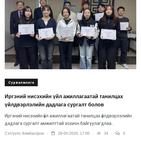
Сурвалжлага
Иргэний нисэхийн үйл ажиллагаатай танилцах
үйлдвэрлэлийн дадлага сургалт болов
Иргэний нисэхийн үйл ажиллагаатай танилцах үйлдвэрлэлийн
дадлага сургалт амжилттай зохион байгуулагдлаа...
.
.
.
Сэтгүүлч:
Бямбасүрэн
28-05-2026, 17:00
34
0