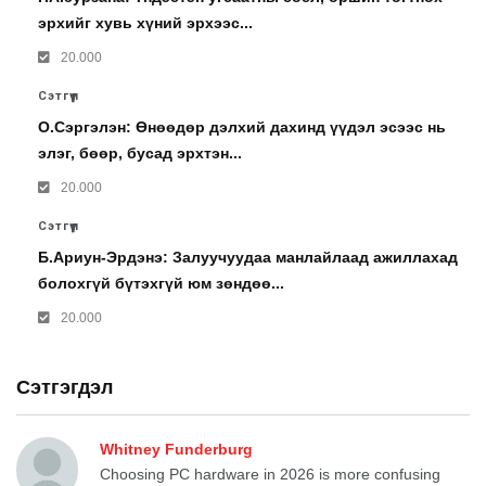
эрхийг хувь хүний эрхээс...
20.000
Сэтгүүл
О.Сэргэлэн: Өнөөдөр дэлхий дахинд үүдэл эсээс нь
элэг, бөөр, бусад эрхтэн...
20.000
Сэтгүүл
Б.Ариун-Эрдэнэ: Залуучуудаа манлайлаад ажиллахад
болохгүй бүтэхгүй юм зөндөө...
20.000
Сэтгэгдэл
Whitney Funderburg
Choosing PC hardware in 2026 is more confusing