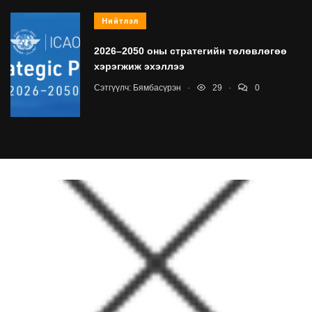
Нийтлэл
2026–2050 оны стратегийн төлөвлөгөө
хэрэгжиж эхэллээ
.
.
Сэтгүүлч:
Бямбасүрэн
29
0