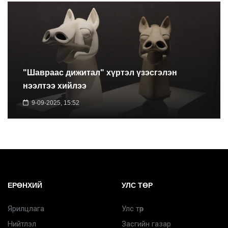
"Шавраас дижитал" хүртэл үзэсгэлэн
нээлтээ хийлээ
9-09-2025, 15:52
ЕРӨНХИЙ
УЛС ТӨР
Ярилцлага
Улс төр
Нийтлэл
Засгийн газар