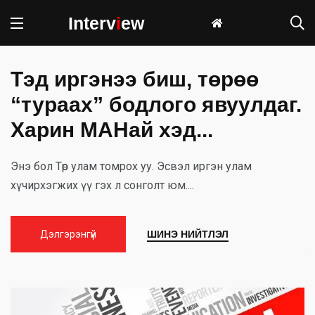
Interv
i
ew
Тэд иргэнээ биш, төрөө
“тураах” бодлого явуулдаг.
Харин МАНай хэд...
Энэ бол Төр улам томрох уу. Эсвэл иргэн улам
хүчирхэгжих үү гэх л сонголт юм....
У
Дэлгэрэнгүй
ШИНЭ НИЙТЛЭЛ
у
т
зу