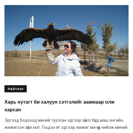
Нийтлэл
Харь нутагт би халуун сэтгэлийг аажмаар олж
харсан
Эргээд бодоход миний туулсан эдгээр зүйлс бүгд маш энгийн,
жижигхэн зүйл мэт. Гэхдээ яг эдгээр жижиг мөчүүд нийлж миний