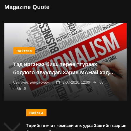
Magazine Quote
Нийтлэл
Тэд иргэнээ биш, төрөө “тураах”
бодлого явуулдаг. Харин МАНай хэд...
.
Сэтгүүлч:
Бямбасүрэн
3-07-2026, 12:00
60
.
0
Нийгэм
Төрийн өмчит компани анх удаа Засгийн газрын