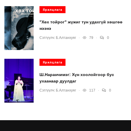
Ярилцлага
"Хөх тойрог" жүжиг тун удахгүй хөшгөө
нээнэ
.
.
Сэтгүүлч:
Б.Алтанхуяг
79
0
Ярилцлага
Ш.Наранчимэг: Хүн хоолойгоор бус
ухаанаар дуулдаг
.
.
Сэтгүүлч:
Б.Алтанхуяг
117
0