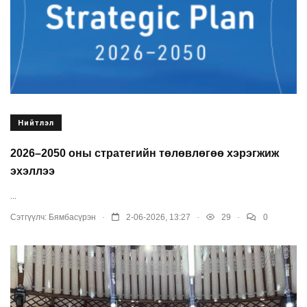
Нийтлэл
2026–2050 оны стратегийн төлөвлөгөө хэрэгжиж
эхэллээ
...
.
.
.
Сэтгүүлч:
Бямбасүрэн
2-06-2026, 13:27
29
0