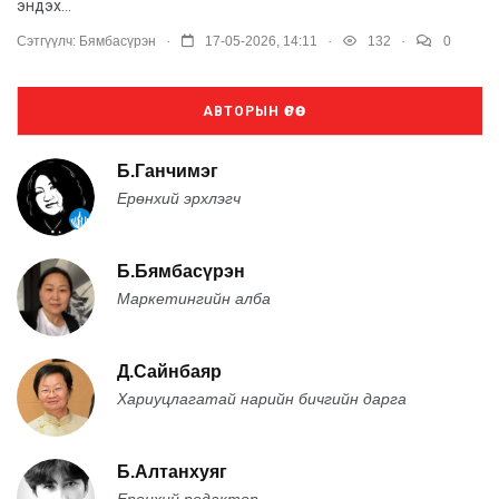
эндэх...
.
.
.
Сэтгүүлч:
Бямбасүрэн
17-05-2026, 14:11
132
0
АВТОРЫН ӨРӨӨ
Б.Ганчимэг
Ерөнхий эрхлэгч
Б.Бямбасүрэн
Маркетингийн алба
Д.Сайнбаяр
Хариуцлагатай нарийн бичгийн дарга
Б.Алтанхуяг
Ерөнхий редактор