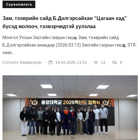
Сурвалжлага
Зам, тээврийн сайд Б.Дэлгэрсайхан “Цагаан хад”
бүсэд жолооч, тээвэрчидтэй уулзлаа
Монгол Улсын Засгийн газрын гишүүн, Зам, тээврийн сайд
Б.Дэлгэрсайхан өнөөдөр (2026.03.13) Засгийн газрын гишүүд, ЗТЯ-
наас...
.
.
.
Сэтгүүлч:
Бямбасүрэн
14-03-2026, 21:51
13
0