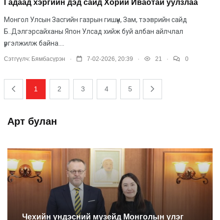
Гадаад хэргийн дэд сайд Хории Иваотай уулзлаа
Монгол Улсын Засгийн газрын гишүүн, Зам, тээврийн сайд
Б..Дэлгэрсайханы Япон Улсад хийж буй албан айлчлал
үргэлжилж байна....
.
.
.
Сэтгүүлч:
Бямбасүрэн
7-02-2026, 20:39
21
0
1
2
3
4
5
Арт булан
Чехийн үндэсний музейд Монголын үлэг