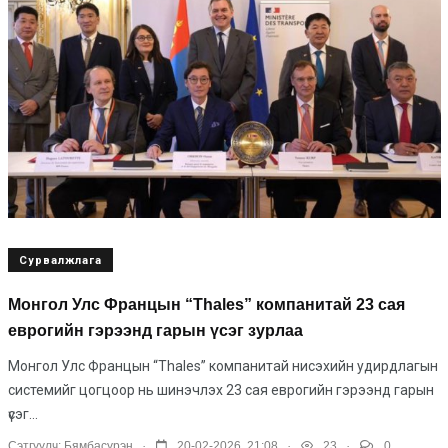
Сурвалжлага
Монгол Улс Францын “Thales” компанитай 23 сая
еврогийн гэрээнд гарын үсэг зурлаа
Монгол Улс Францын “Thales” компанитай нисэхийн удирдлагын
системийг цогцоор нь шинэчлэх 23 сая еврогийн гэрээнд гарын
үсэг...
.
.
.
Сэтгүүлч:
Бямбасүрэн
20-02-2026, 21:08
23
0