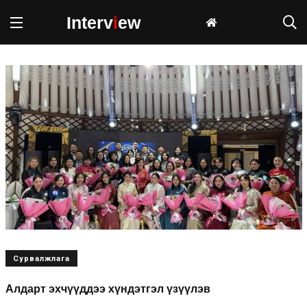
Interv
i
ew
Сурвалжлага
Алдарт эхчүүддээ хүндэтгэл үзүүлэв