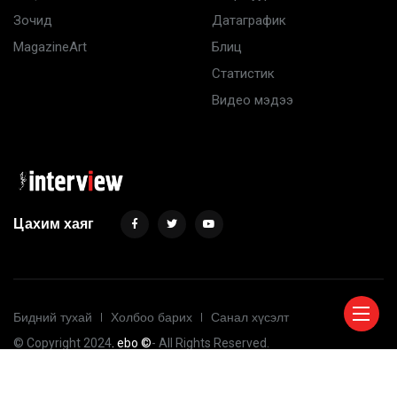
Зочид
Датаграфик
MagazineArt
Блиц
Статистик
Видео мэдээ
Цахим хаяг
Бидний тухай
Холбоо барих
Санал хүсэлт
© Copyright 2024
. ebo ©
- All Rights Reserved.