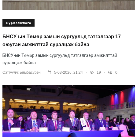
Сурвалжлага
БНСУ-ын Төмөр замын сургуульд тэтгэлгээр 17
оюутан амжилттай суралцаж байна
БНСУ-ын Төмөр замын сургуульд тэтгэлгээр амжилттай
суралцаж байна...
.
.
.
Сэтгүүлч:
Бямбасүрэн
5-03-2026, 21:24
19
0