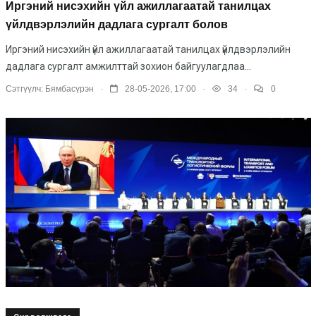
Иргэний нисэхийн үйл ажиллагаатай танилцах
үйлдвэрлэлийн дадлага сургалт болов
Иргэний нисэхийн үйл ажиллагаатай танилцах үйлдвэрлэлийн
дадлага сургалт амжилттай зохион байгуулагдлаа...
.
.
.
Сэтгүүлч:
Бямбасүрэн
28-05-2026, 17:00
34
0