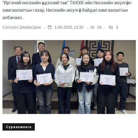
“Иргэний нисэхийн үндэсний төв” ТӨХХК-ийн Нисэхийн аюулгүйн
хамгаалалтын газар, Нисэхийн аюулгүй байдал хамгаалалтын
албанаас...
.
.
.
Сэтгүүлч:
Бямбасүрэн
1-06-2026, 13:32
34
0
Сурвалжлага