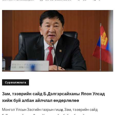
Сурвалжлага
Зам, тээврийн сайд Б.Дэлгэрсайханы Япон Улсад
хийж буй албан айлчлал өндөрлөлөө
Монгол Улсын Засгийн газрын гишүүн, Зам, тээврийн сайд