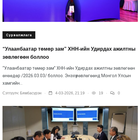
Сурвалжлага
“Улаанбаатар төмөр зам” ХНН-ийн Удирдах ажилтны
зөвлөгөөн боллоо
“Улаанбаатар төмөр зам” ХНН-ийн Удирдах ажилтны зөвлөгөөн
өнөөдөр /2026.03.03/ боллоо. Энэхүү зөвлөгөөнд Монгол Улсын
хамгийн...
.
.
.
Сэтгүүлч:
Бямбасүрэн
4-03-2026, 21:19
19
0