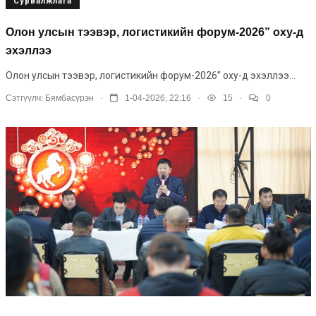
Сурвалжлага
Олон улсын тээвэр, логистикийн форум-2026” оху-д
эхэллээ
Олон улсын тээвэр, логистикийн форум-2026” оху-д эхэллээ...
.
.
.
Сэтгүүлч:
Бямбасүрэн
1-04-2026, 22:16
15
0