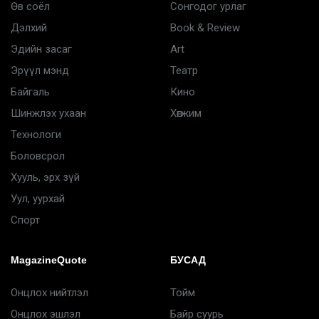
Өв соёл
Сонгодог урлаг
Дэлхий
Book & Review
Эдийн засаг
Art
Эрүүл мэнд
Театр
Байгаль
Кино
Шинжлэх ухаан
Хөгжим
Технологи
Боловсрол
Хууль, эрх зүй
Уул, уурхай
Спорт
MagazineQuote
БУСАД
Онцлох нийтлэл
Тойм
Онцлох эшлэл
Байр суурь