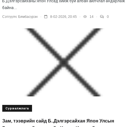
Б.Дэлгэрсайханы Япон Улсад хийж буй албан айлчлал өндөрлөж
байна....
.
.
.
Сэтгүүлч:
Бямбасүрэн
8-02-2026, 20:45
14
0
Сурвалжлага
Зам, тээврийн сайд Б..Дэлгэрсайхан Япон Улсын