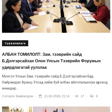
Сурвалжлага
АЛБАН ТОМИЛОЛТ: Зам, тээврийн сайд
Б.Дэлгэрсайхан Олон Улсын Тээврийн Форумын
удирдлагатай уулзлаа
Монгол Улсын Зам, тээврийн сайд Б.Дэлгэрсайхан Бүгд
Найрамдах Франц Улсад хийж буй албан айлчлалынхаа хүрээнд
өнөөдөр...
.
.
.
Сэтгүүлч:
Бямбасүрэн
21-02-2026, 21:14
17
0