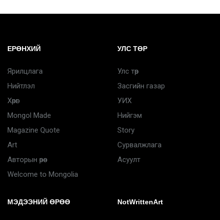
ЕРӨНХИЙ
УЛС ТӨР
Ярилцлага
Улс төр
Нийтлэл
Засгийн газар
Хөрөг
УИХ
Mongol Made
Нийгэм
Magazine Quote
Story
Art
Сурвалжлага
Авторын өрөө
Асуулт
Welcome to Mongolia
МЭДЭЭНИЙ ӨРӨӨ
NotWrittenArt