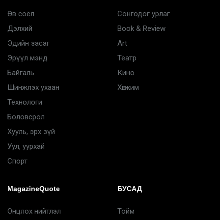
Өв соёл
Сонгодог урлаг
Дэлхий
Book & Review
Эдийн засаг
Art
Эрүүл мэнд
Театр
Байгаль
Кино
Шинжлэх ухаан
Хөгжим
Технологи
Боловсрол
Хууль, эрх зүй
Уул, уурхай
Спорт
MagazineQuote
БУСАД
Онцлох нийтлэл
Тойм