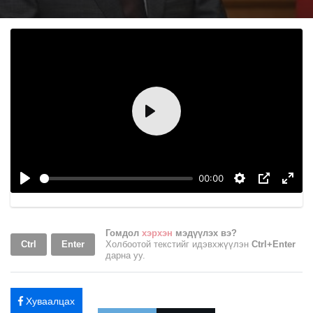
Play
00:00
Гомдол
хэрхэн
мэдүүлэх вэ?
Ctrl
Enter
Холбоотой текстийг идэвхжүүлэн
Ctrl+Enter
дарна уу.
Хуваалцах