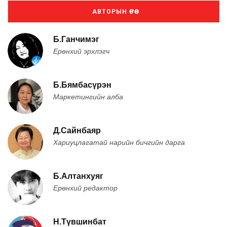
АВТОРЫН ӨРӨӨ
Б.Ганчимэг
Ерөнхий эрхлэгч
Б.Бямбасүрэн
Маркетингийн алба
Д.Сайнбаяр
Хариуцлагатай нарийн бичгийн дарга
Б.Алтанхуяг
Ерөнхий редактор
Н.Түвшинбат