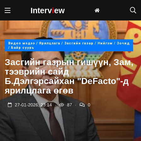
Interv
i
ew
Видео мэдээ / Ярилцлага / Засгийн газар / Нийгэм / Зочид
/ Байр суурь
Засгийн газрын гишүүн, Зам,
тээврийн сайд
Б.Дэлгэрсайхан "DeFacto"-д
ярилцлага өгөв
.
.
27-01-2026, 23:14
87
0