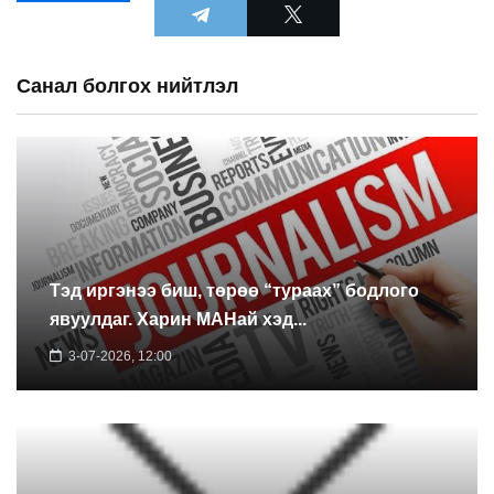
Санал болгох нийтлэл
Тэд иргэнээ биш, төрөө “тураах” бодлого
явуулдаг. Харин МАНай хэд...
3-07-2026, 12:00