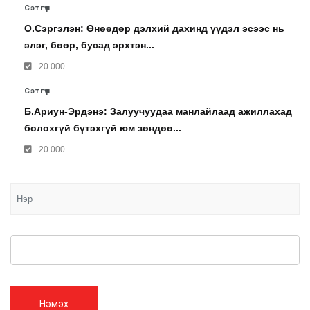
Сэтгүүл
О.Сэргэлэн: Өнөөдөр дэлхий дахинд үүдэл эсээс нь
элэг, бөөр, бусад эрхтэн...
20.000
Сэтгүүл
Б.Ариун-Эрдэнэ: Залуучуудаа манлайлаад ажиллахад
болохгүй бүтэхгүй юм зөндөө...
20.000
Нэмэх