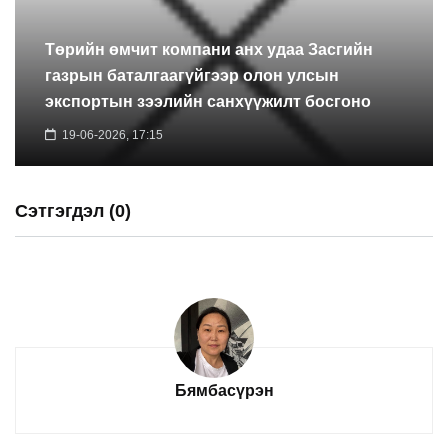
Төрийн өмчит компани анх удаа Засгийн
газрын баталгаагүйгээр олон улсын
экспортын зээлийн санхүүжилт босгоно
19-06-2026, 17:15
Сэтгэгдэл (0)
Бямбасүрэн