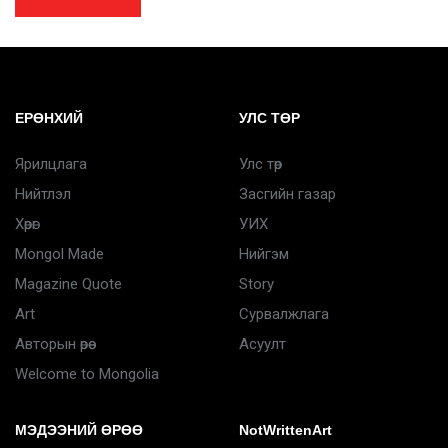
ЕРӨНХИЙ
УЛС ТӨР
Ярилцлага
Улс төр
Нийтлэл
Засгийн газар
Хөрөг
УИХ
Mongol Made
Нийгэм
Magazine Quote
Story
Art
Сурвалжлага
Авторын өрөө
Асуулт
Welcome to Mongolia
МЭДЭЭНИЙ ӨРӨӨ
NotWrittenArt