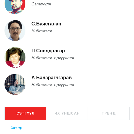
Сэтгүүлч
С.Баясгалан
Нийтлэлч
П.Соёлдэлгэр
Нийтлэлч, орчуулагч
А.Банзрагчгарав
Нийтлэлч, орчуулагч
СЭТГҮҮЛ
ИХ УНШСАН
ТРЕНД
Сэтгүүл