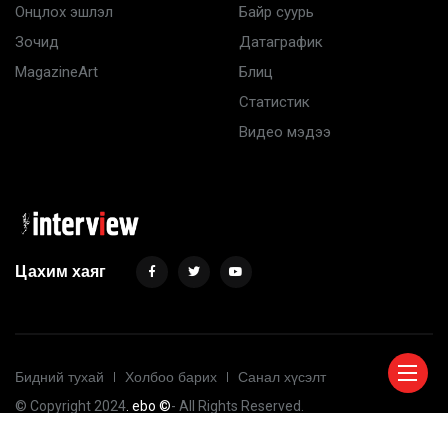
Онцлох эшлэл
Байр суурь
Зочид
Датаграфик
MagazineArt
Блиц
Статистик
Видео мэдээ
Цахим хаяг
Бидний тухай
Холбоо барих
Санал хүсэлт
© Copyright 2024
. ebo ©
- All Rights Reserved.