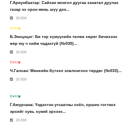
Г.Ариунбаатар: Сайхан монгол дуугаа ханатал дуулах
газар эх орон минь шүү дээ...
20.000
Сэтгүүл
Б.Энхцэцэг: Би тэр хүмүүсийн төлөө хөрөг бичихээс
өөр юу ч хийж чадахгүй (№030)...
20.000
Сэтгүүл
Ч.Галсан: Мөнхийн бүтээл зовлонгоос төрдөг (№033)...
20.000
Сэтгүүл
Г.Аюурзана: Үндэстэн угсаатны соёл, оршин тогтнох
эрхийг хувь хүний эрхээс...
20.000