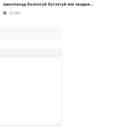
ажиллахад болохгүй бүтэхгүй юм зөндөө...
20.000