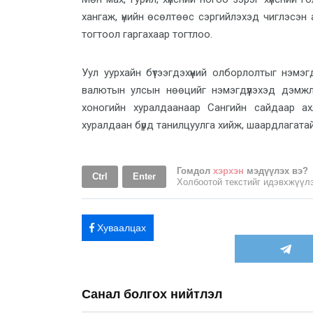
хангаж, үнийн өсөлтөөс сэргийлэхэд чиглэсэн 
тогтоол гаргахаар тогтлоо.
Уул уурхайн бүтээгдэхүүний олборлолтыг нэмэг
валютын улсын нөөцийг нэмэгдүүлэхэд дэмжлэг
хоногийн хуралдаанаар Сангийн сайдаар ах
хуралдаан бүрд танилцуулга хийж, шаардлагатай
Гомдол
хэрхэн
мэдүүлэх вэ?
Ctrl
Enter
Холбоотой текстийг идэвхжүү
Хуваалцах
Санал болгох нийтлэл