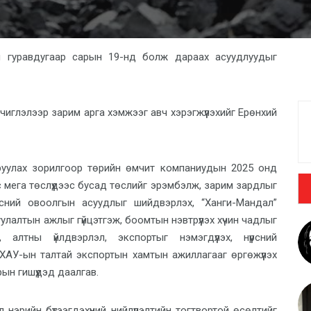
ы гуравдугаар сарын 19-нд болж дараах асуудлуудыг
х чиглэлээр зарим арга хэмжээг авч хэрэгжүүлэхийг Ерөнхий
руулах зорилгоор төрийн өмчит компаниудын 2025 онд
с мега төслүүдээс бусад төслийг эрэмбэлж, зарим зардлыг
үрсний овоолгын асуудлыг шийдвэрлэх, “Ханги-Мандал”
лалтын ажлыг гүйцэтгэж, боомтын нэвтрүүлэх хүчин чадлыг
ж, алтны үйлдвэрлэл, экспортыг нэмэгдүүлэх, нүүрсний
ХАУ-ын талтай экспортын хамтын ажиллагааг өргөжүүлэх
ын гишүүдэд даалгав.
л нэрийн бүтээгдэхүүний нийлүүлэлтийн тогтвортой өсөлтийг