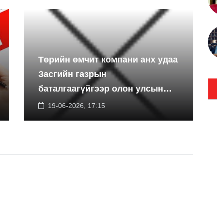
Төрийн өмчит компани анх удаа
Засгийн газрын
баталгаагүйгээр олон улсын
экспортын зээлийн санхүүжилт
19-06-2026, 17:15
босгоно