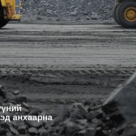
үүний
эд анхаарна