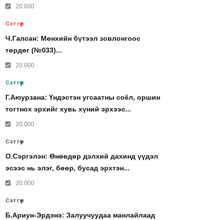
20.000
Сэтгүүл
Ч.Галсан: Мөнхийн бүтээл зовлонгоос
төрдөг (№033)...
20.000
Сэтгүүл
Г.Аюурзана: Үндэстэн угсаатны соёл, оршин
тогтнох эрхийг хувь хүний эрхээс...
20.000
Сэтгүүл
О.Сэргэлэн: Өнөөдөр дэлхий дахинд үүдэл
эсээс нь элэг, бөөр, бусад эрхтэн...
20.000
Сэтгүүл
Б.Ариун-Эрдэнэ: Залуучуудаа манлайлаад