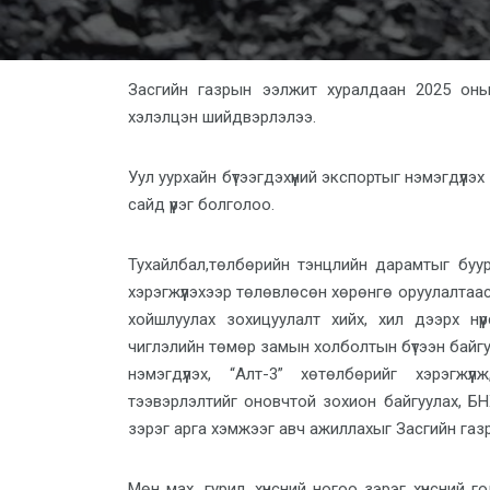
Засгийн газрын ээлжит хуралдаан 2025 он
хэлэлцэн шийдвэрлэлээ.
Уул уурхайн бүтээгдэхүүний экспортыг нэмэгдүүлэ
сайд үүрэг болголоо.
Тухайлбал,төлбөрийн тэнцлийн дарамтыг буу
хэрэгжүүлэхээр төлөвлөсөн хөрөнгө оруулалтаа
хойшлуулах зохицуулалт хийх, хил дээрх нү
чиглэлийн төмөр замын холболтын бүтээн байгуу
нэмэгдүүлэх, “Алт-3” хөтөлбөрийг хэрэгжүүл
тээвэрлэлтийг оновчтой зохион байгуулах, БН
зэрэг арга хэмжээг авч ажиллахыг Засгийн газр
Мөн мах, гурил, хүнсний ногоо зэрэг хүнсний го