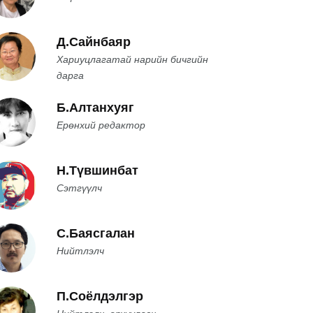
Д.Сайнбаяр
Хариуцлагатай нарийн бичгийн
дарга
Б.Алтанхуяг
Ерөнхий редактор
Н.Түвшинбат
Сэтгүүлч
С.Баясгалан
Нийтлэлч
П.Соёлдэлгэр