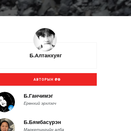
Б.Алтанхуяг
АВТОРЫН ӨРӨӨ
Б.Ганчимэг
Ерөнхий эрхлэгч
Б.Бямбасүрэн
Маркетингийн алба