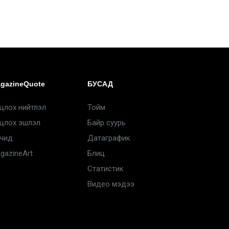
gazineQuote
БУСАД
цлох нийтлэл
Тойм
цлох эшлэл
Байр суурь
чид
Датаграфик
gazineArt
Блиц
Статистик
Видео мэдээ