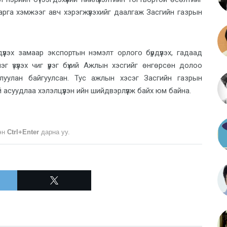
арга хэмжээг авч хэрэгжүүлэхийг даалгаж Засгийн газрын
дүүлэх замаар экспортын нэмэлт орлого бүрдүүлэх, гадаад
 үзүүлэх чиг үүрэг бүхий Ажлын хэсгийг өнгөрсөн долоо
луулан байгуулсан. Тус ажлын хэсэг Засгийн газрын
 асуудлаа хэлэлцүүлэн ийн шийдвэрлүүлж байх юм байна.
лэн
Ctrl+Enter
дарна уу.