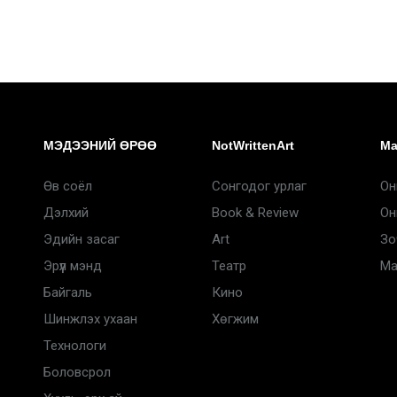
МЭДЭЭНИЙ ӨРӨӨ
NotWrittenArt
Ma
Өв соёл
Сонгодог урлаг
Он
Дэлхий
Book & Review
Он
Эдийн засаг
Art
Зо
Эрүүл мэнд
Театр
Ma
Байгаль
Кино
Шинжлэх ухаан
Хөгжим
Технологи
Боловсрол