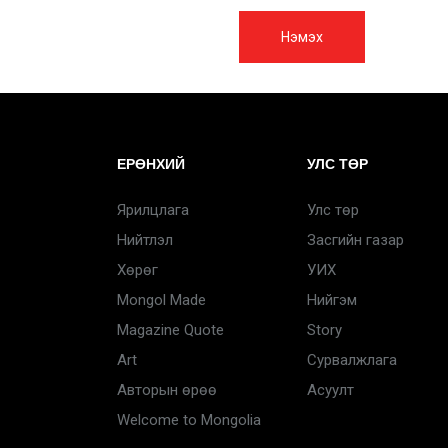
Нэмэх
ЕРӨНХИЙ
УЛС ТӨР
Ярилцлага
Улс төр
Нийтлэл
Засгийн газар
Хөрөг
УИХ
Mongol Made
Нийгэм
Magazine Quote
Story
Art
Сурвалжлага
Авторын өрөө
Асуулт
Welcome to Mongolia