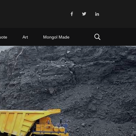
uote
Art
Mongol Made