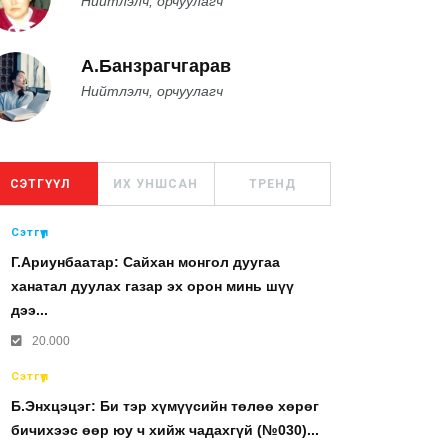
Нийтлэлч, орчуулагч
А.Банзрагчгарав
Нийтлэлч, орчуулагч
СЭТГҮҮЛ
ИХ УНШСАН
ТРЕНД
Сэтгүүл
Г.Ариунбаатар: Сайхан монгол дуугаа
ханатал дуулах газар эх орон минь шүү
дээ...
20.000
Сэтгүүл
Б.Энхцэцэг: Би тэр хүмүүсийн төлөө хөрөг
бичихээс өөр юу ч хийж чадахгүй (№030)...