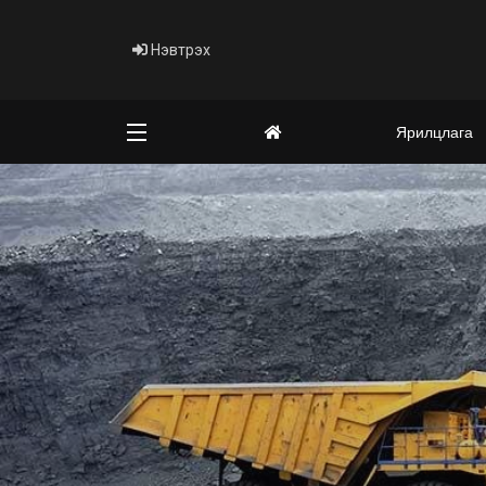
Нэвтрэх
Ярилцлага