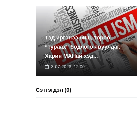
Тэд иргэнээ биш, төрөө
“тураах” бодлого явуулдаг.
Харин МАНай хэд...
3-07-2026, 12:00
Сэтгэгдэл (0)