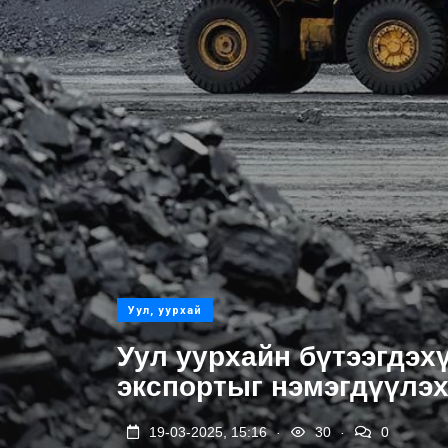
Уул, уурхай
Уул уурхайн бүтээгдэх
экспортыг нэмэгдүүлэх
.
.
19-03-2025, 15:16
30
0