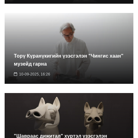
Торү Күранүкигийн үзэсгэлэн "Чингис хаан"
музейд гарна
10-09-2025, 16:26
"Шавраас дижитал" хүртэл үзэсгэлэн