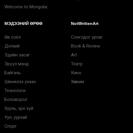
Welcome to Mongolia
МЭДЭЭНИЙ ӨРӨӨ
NotWrittenArt
Өв соёл
Сонгодог урлаг
Дэлхий
Book & Review
Эдийн засаг
Art
Эрүүл мэнд
Театр
Байгаль
Кино
Шинжлэх ухаан
Хөгжим
Технологи
Боловсрол
Хууль, эрх зүй
Уул, уурхай
Спорт