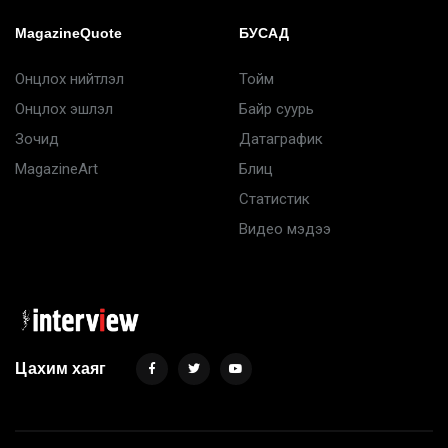
MagazineQuote
БУСАД
Онцлох нийтлэл
Тойм
Онцлох эшлэл
Байр суурь
Зочид
Датаграфик
MagazineArt
Блиц
Статистик
Видео мэдээ
Цахим хаяг