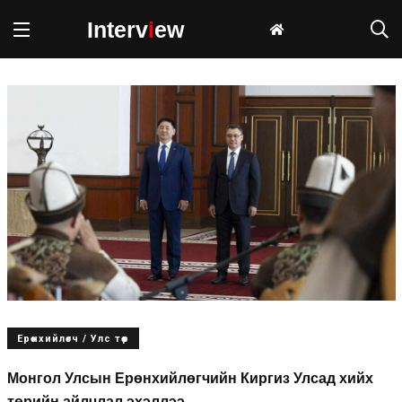
Interv
i
ew
Ерөнхийлөгч / Улс төр
Монгол Улсын Ерөнхийлөгчийн Киргиз Улсад хийх
төрийн айлчлал эхэллээ