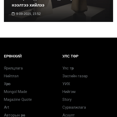
нээлтээ хийлээ
9-09-2025, 15:52
ЕРӨНХИЙ
УЛС ТӨР
Ярилцлага
Улс төр
Нийтлэл
Засгийн газар
Хөрөг
УИХ
Mongol Made
Нийгэм
Magazine Quote
Story
Art
Сурвалжлага
Авторын өрөө
Асуулт