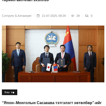
...
.
.
.
Сэтгүүлч:
Б.Алтанхуяг
21-07-2025, 09:29
29
0
Улс төр
“Япон–Монголын Сасакава тэтгэлэгт хөтөлбөр”-ийг