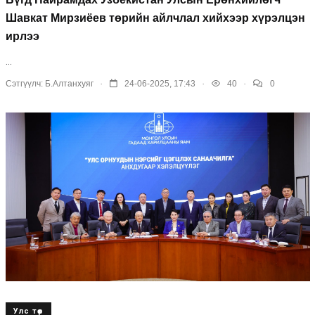
Шавкат Мирзиёев төрийн айлчлал хийхээр хүрэлцэн
ирлээ
...
.
.
.
Сэтгүүлч:
Б.Алтанхуяг
24-06-2025, 17:43
40
0
Улс төр