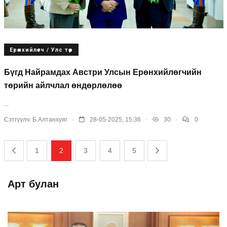
Ерөнхийлөгч / Улс төр
Бүгд Найрамдах Австри Улсын Ерөнхийлөгчийн
төрийн айлчлал өндөрлөлөө
...
.
.
.
Сэтгүүлч:
Б.Алтанхуяг
28-05-2025, 15:36
30
0
1
2
3
4
5
Арт булан