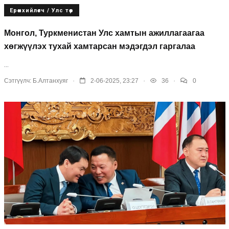
Ерөнхийлөгч / Улс төр
Монгол, Туркменистан Улс хамтын ажиллагаагаа
хөгжүүлэх тухай хамтарсан мэдэгдэл гаргалаа
...
.
.
.
Сэтгүүлч:
Б.Алтанхуяг
2-06-2025, 23:27
36
0