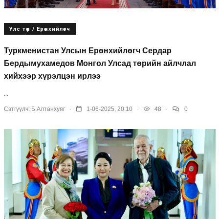
Улс төр / Ерөнхийлөгч
Туркменистан Улсын Ерөнхийлөгч Сердар
Бердымухамедов Монгол Улсад төрийн айлчлал
хийхээр хүрэлцэн ирлээ
...
.
.
.
Сэтгүүлч:
Б.Алтанхуяг
1-06-2025, 20:10
48
0