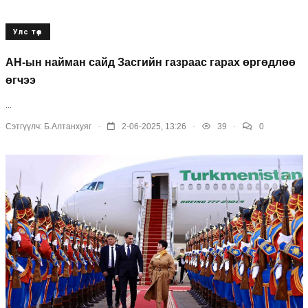
Улс төр
АН-ын найман сайд Засгийн газраас гарах өргөдлөө
өгчээ
...
.
.
.
Сэтгүүлч:
Б.Алтанхуяг
2-06-2025, 13:26
39
0