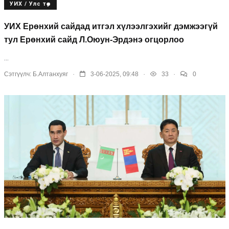
УИХ / Улс төр
УИХ Ерөнхий сайдад итгэл хүлээлгэхийг дэмжээгүй
тул Ерөнхий сайд Л.Оюун-Эрдэнэ огцорлоо
...
.
.
.
Сэтгүүлч:
Б.Алтанхуяг
3-06-2025, 09:48
33
0