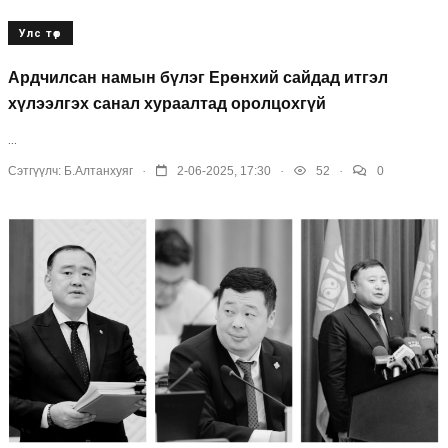
Улс төр
Ардчилсан намын бүлэг Ерөнхий сайдад итгэл
хүлээлгэх санал хураалтад оролцохгүй
...
.
.
.
Сэтгүүлч:
Б.Алтанхуяг
2-06-2025, 17:30
52
0