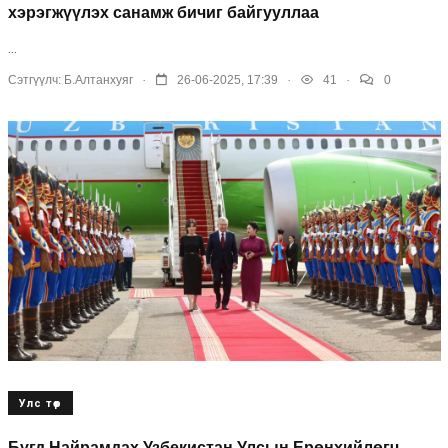
хэрэгжүүлэх санамж бичиг байгууллаа
...
.
.
.
Сэтгүүлч:
Б.Алтанхуяг
26-06-2025, 17:39
41
0
Улс төр
Бүгд Найрамдах Узбекистан Улсын Ерөнхийлөгч