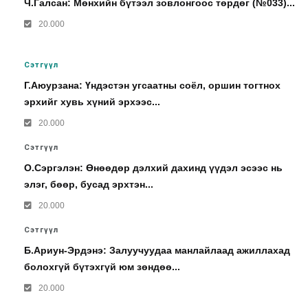
Ч.Галсан: Мөнхийн бүтээл зовлонгоос төрдөг (№033)...
20.000
Сэтгүүл
Г.Аюурзана: Үндэстэн угсаатны соёл, оршин тогтнох
эрхийг хувь хүний эрхээс...
20.000
Сэтгүүл
О.Сэргэлэн: Өнөөдөр дэлхий дахинд үүдэл эсээс нь
элэг, бөөр, бусад эрхтэн...
20.000
Сэтгүүл
Б.Ариун-Эрдэнэ: Залуучуудаа манлайлаад ажиллахад
болохгүй бүтэхгүй юм зөндөө...
20.000