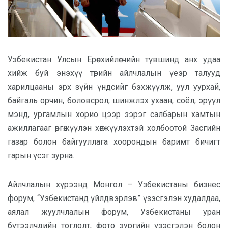
Узбекистан Улсын Ерөнхийлөгчийн түвшинд анх удаа
хийж буй энэхүү төрийн айлчлалын үеэр талууд
харилцааны эрх зүйн үндсийг бэхжүүлж, уул уурхай,
байгаль орчин, боловсрол, шинжлэх ухаан, соёл, эрүүл
мэнд, ургамлын хорио цээр зэрэг салбарын хамтын
ажиллагааг өргөжүүлэн хөгжүүлэхтэй холбоотой Засгийн
газар болон байгууллага хоорондын баримт бичигт
гарын үсэг зурна.
Айлчлалын хүрээнд Монгол – Узбекистаны бизнес
форум, “Узбекистанд үйлдвэрлэв” үзэсгэлэн худалдаа,
аялал жуулчлалын форум, Узбекистаны уран
бүтээлчдийн тоглолт, фото зургийн үзэсгэлэн болон