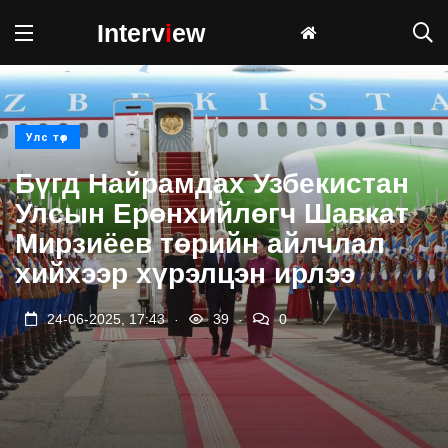
Interv
i
ew
Улс төр
Бүгд Найрамдах Узбекистан
Улсын Ерөнхийлөгч Шавкат
Мирзиёев төрийн айлчлал
хийхээр хүрэлцэн ирлээ
.
.
24-06-2025, 17:43
39
0