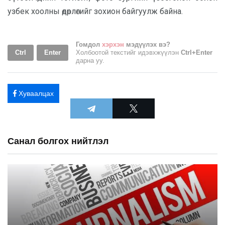
узбек хоолны өдөрлөгийг зохион байгуулж байна.
Гомдол
хэрхэн
мэдүүлэх вэ?
Ctrl
Enter
Холбоотой текстийг идэвхжүүлэн
Ctrl+Enter
дарна уу.
Хуваалцах
Санал болгох нийтлэл