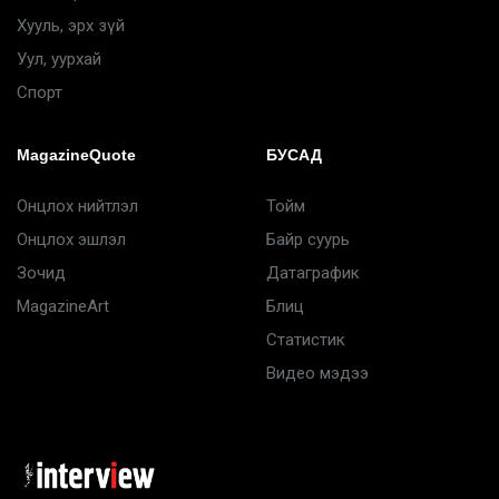
Хууль, эрх зүй
Уул, уурхай
Спорт
MagazineQuote
БУСАД
Онцлох нийтлэл
Тойм
Онцлох эшлэл
Байр суурь
Зочид
Датаграфик
MagazineArt
Блиц
Статистик
Видео мэдээ