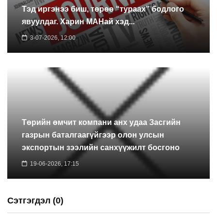
Тэд иргэнээ биш, төрөө “тураах” бодлого
явуулдаг. Харин МАНай хэд...
3-07-2026, 12:00
Төрийн өмчит компани анх удаа Засгийн
газрын баталгаагүйгээр олон улсын
экспортын зээлийн санхүүжилт босгоно
19-06-2026, 17:15
Сэтгэгдэл (0)