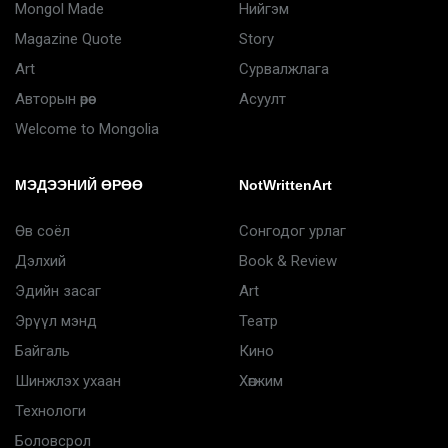
Mongol Made
Нийгэм
Magazine Quote
Story
Art
Сурвалжлага
Авторын өрөө
Асуулт
Welcome to Mongolia
МЭДЭЭНИЙ ӨРӨӨ
NotWrittenArt
Өв соёл
Сонгодог урлаг
Дэлхий
Book & Review
Эдийн засаг
Art
Эрүүл мэнд
Театр
Байгаль
Кино
Шинжлэх ухаан
Хөгжим
Технологи
Боловсрол