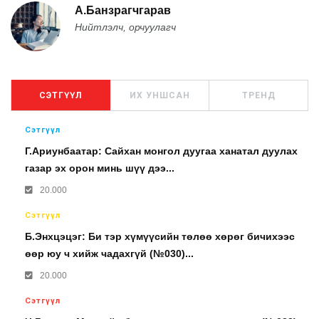
А.Банзрагчгарав
Нийтлэлч, орчуулагч
СЭТГҮҮЛ
ИХ УНШСАН
ТРЕНД
Сэтгүүл
Г.Ариунбаатар: Сайхан монгол дуугаа ханатал дуулах
газар эх орон минь шүү дээ...
20.000
Сэтгүүл
Б.Энхцэцэг: Би тэр хүмүүсийн төлөө хөрөг бичихээс
өөр юу ч хийж чадахгүй (№030)...
20.000
Сэтгүүл