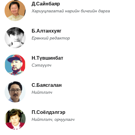
Д.Сайнбаяр
Хариуцлагатай нарийн бичгийн дарга
Б.Алтанхуяг
Ерөнхий редактор
Н.Түвшинбат
Сэтгүүлч
С.Баясгалан
Нийтлэлч
П.Соёлдэлгэр
Нийтлэлч, орчуулагч