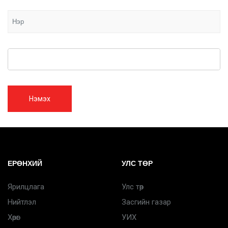
Нэмэх
ЕРӨНХИЙ
УЛС ТӨР
Ярилцлага
Улс төр
Нийтлэл
Засгийн газар
Хөрөг
УИХ