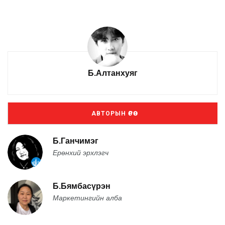
Б.Алтанхуяг
АВТОРЫН ӨРӨӨ
Б.Ганчимэг
Ерөнхий эрхлэгч
Б.Бямбасүрэн
Маркетингийн алба