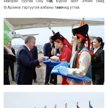
хавсран суугаа Онц бөгөөд Бүрэн эрхт Элчин сайд
Ф.Арзиев тэргүүтэй албаны төлөөлөгчид угтав.