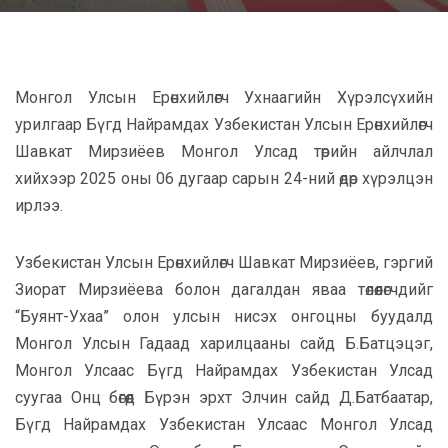
Монгол Улсын Ерөнхийлөгч Ухнаагийн Хүрэлсүхийн
урилгаар Бүгд Найрамдах Узбекистан Улсын Ерөнхийлөгч
Шавкат Мирзиёев Монгол Улсад төрийн айлчлал
хийхээр 2025 оны 06 дугаар сарын 24-ний өдөр хүрэлцэн
ирлээ.
Узбекистан Улсын Ерөнхийлөгч Шавкат Мирзиёев, гэргий
Зиорат Мирзиёева болон дагалдан яваа төлөөлөгчдийг
“Буянт-Ухаа” олон улсын нисэх онгоцны буудалд
Монгол Улсын Гадаад харилцааны сайд Б.Батцэцэг,
Монгол Улсаас Бүгд Найрамдах Узбекистан Улсад
суугаа Онц бөгөөд Бүрэн эрхт Элчин сайд Д.Батбаатар,
Бүгд Найрамдах Узбекистан Улсаас Монгол Улсад