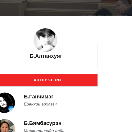
Б.Алтанхуяг
АВТОРЫН ӨРӨӨ
Б.Ганчимэг
Ерөнхий эрхлэгч
Б.Бямбасүрэн
Маркетингийн алба