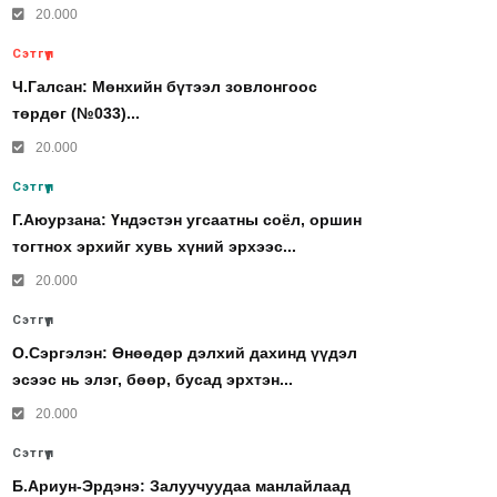
20.000
Сэтгүүл
Ч.Галсан: Мөнхийн бүтээл зовлонгоос
төрдөг (№033)...
20.000
Сэтгүүл
Г.Аюурзана: Үндэстэн угсаатны соёл, оршин
тогтнох эрхийг хувь хүний эрхээс...
20.000
Сэтгүүл
О.Сэргэлэн: Өнөөдөр дэлхий дахинд үүдэл
эсээс нь элэг, бөөр, бусад эрхтэн...
20.000
Сэтгүүл
Б.Ариун-Эрдэнэ: Залуучуудаа манлайлаад