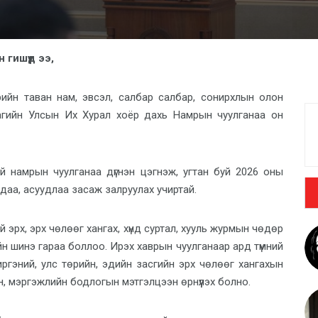
гишүүд ээ,
рийн таван нам, эвсэл, салбар салбар, сонирхлын олон
аагийн Улсын Их Хурал хоёр дахь Намрын чуулганаа он
 намрын чуулганаа дүгнэн цэгнэж, угтан буй 2026 оны
даа, асуудлаа засаж залруулах учиртай.
 эрх, эрх чөлөөг хангах, хүнд суртал, хууль журмын чөдөр
н шинэ гараа боллоо. Ирэх хаврын чуулганаар ард түмний
, иргэний, улс төрийн, эдийн засгийн эрх чөлөөг хангахын
, мэргэжлийн бодлогын мэтгэлцээн өрнүүлэх болно.