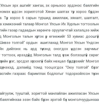
Улсын эрх ашгийг ханг
ах, эх орныхоо эрдэнэс баялгийн
 нэмэх үндсэн зорилготой
Хянан шалгах түр хороо б
үрдэн
аа.
Т
үр хороо 6 сарын
туршид
ажиллаж, хяналт, шалгалт,
рга хэмжээний талаар Монгол Улсын Их Хурлын тогтоолын
гийн газар гадаадын хөрөнгө оруулагч
тай
хэлэлцээ хийж
д
Монголын талын хүртэх үр өгөөжийг 53 хувиас доошгүй
“Шивээ толгой” орды
н
ашигла
хад
Монгол Улсын Үндсэн
йн дийлэнх нь ард түмэнд
о
ногдох
үндсэн
зарчмыг
г
тогтоох, ирээдүйд Монголын тал
д үүсэж болзошгүй
сөрөг
үүгийн үүрэг, эрсдэл хүлээхгүй
байх нөхцөл бүрдүүлэхийг Монгол
дүгнэхэд, дэлхийд томд тооцогдох “
Оюу толгой” бүлэг
асгийн газраас баримтлах бодлог
ыг
тодорхойлсон түүхэн
байгуулж, тууштай, зоригтой манлайлан ажилласан
Улсын
баялгийнхаа эзэн байх бүрэн эрхтэй бүх монголчуудынхаа