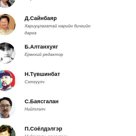
Д.Сайнбаяр
Хариуцлагатай нарийн бичгийн
дарга
Б.Алтанхуяг
Ерөнхий редактор
Н.Түвшинбат
Сэтгүүлч
С.Баясгалан
Нийтлэлч
П.Соёлдэлгэр