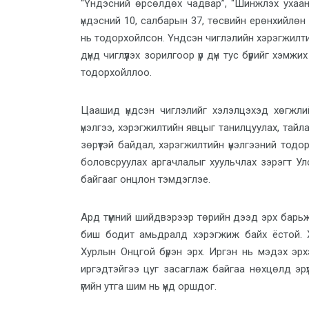
“Үндэсний өрсөлдөх чадвар”, “Шинжлэх ухаан
үндэсний 10, салбарын 37, төсвийн ерөнхийлөн з
нь тодорхойлсон. Үндсэн чиглэлийн хэрэгжилтийн ү
дүнд чиглүүлэх зорилгоор үр дүн тус бүрийг
хэмжих
тодорхойллоо.
Цаашид үндсэн чиглэлийг хэлэлцэхэд хөгжли
үнэлгээ, хэрэгжилтийн явцыг танилцуулах, тай
зөрүүтэй байдал, хэрэгжилтийн үнэлгээний тод
боловсруулах аргачлалыг хуульчлах зэрэгт У
байгааг онцлон тэмдэглэе.
Ард түмний шийдвэрээр төрийн дээд эрх барьж
биш бодит амьдралд хэрэгжиж байх ёстой. Х
Хур
лын Онцгой бүрэн эрх. Иргэн нь мэдэх эрх
иргэдтэйгээ цуг засаглаж байгаа нөхцөлд эрүү
үгийн утга шим нь үүнд оршдог.