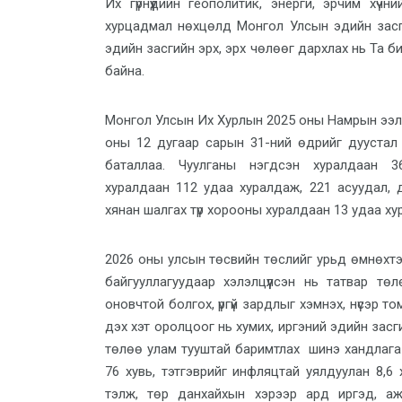
Их гүрнүүдийн геополитик, энерги, эрчим хүч
хурцадмал нөхцөлд Монгол Улсын эдийн засги
эдийн засгийн эрх, эрх чөлөөг дархлах нь Та б
байна.
Монгол Улсын Их Хурлын 2025 оны Намрын ээлж
оны 12 дугаар сарын 31-ний өдрийг дуустал
баталлаа. Чуулганы нэгдсэн хуралдаан
3
хуралдаан
112
удаа хуралдаж, 221 асуудал,
хянан шалгах түр хорооны хуралдаан
13
удаа ху
2026 оны улсын төсвийн төслийг урьд өмнөхтэ
байгууллагуудаар хэлэлцүүлсэн нь татвар төл
оновчтой болгох, үргүй зардлыг хэмнэх, нүсэр т
дэх хэт оролцоог нь хумих, иргэний эдийн засг
төлөө улам тууштай баримтлах шинэ хандлага 
76 хувь, тэтгэврийг инфляцтай уялдуулан 8,6
тэлж, төр данхайхын хэрээр ард иргэд, аж