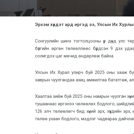
Эрхэм хүндэт ард иргэд ээ, Улсын Их Хурлын 
Сонгуулийн шинэ тогтолцооны үр дүнд улс тө
бүлгийн өргөн төлөөллөөс бүрдсэн 9 дэх уд
солигдох цаг мөчид өндөрлөж байна.
Улсын Их Хурал улирч буй 2025 оны хааж буй
хаврын чуулгандаа ахиц амжилтаа бататгаж, ал
Хаалтаа хийж буй 2025 оны намрын чуулган хүний
тушаанаас иргэнээ чөлөөлөх бодлого, шийдлий
126 элч төлөөлөгч бид хүний эрх, хүүхдийн эрх
төлөө ухаан бодлого, мэдлэг чадвараа дайчлан