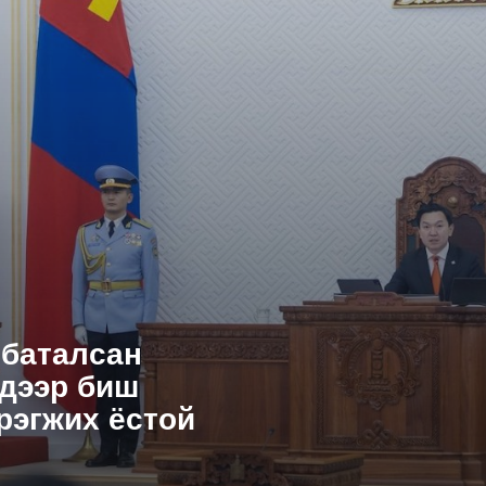
 баталсан
 дээр биш
рэгжих ёстой