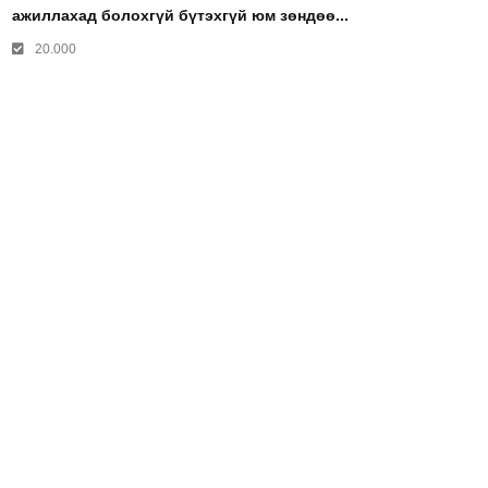
ажиллахад болохгүй бүтэхгүй юм зөндөө...
20.000