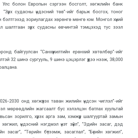
л Улс болон
Европын сэргээн босголт, хөгжлийн банк
л
“Зүрх судасны үндэсний төв”-и
йг барьж босгох,
тоног
н бэлтгэхэд зориулагдах хөрөнгө мөнгө юм. Монгол хүний
эл
шалтгаан зүрх судасны өвч
интэй тэмцэхэд тус зээл
онд байгуулсан “Санхүүжилтийн ерөнхий хөтөлбөр”-ийг
л
тэй
32
шинэ
сургууль, 9
шинэ
цэцэрлэг
үүдээ нээж,
38,000
ралцана.
6-2030 онд хөгжүүлэх таван жилийн үндсэн чиглэл”-ийг
үсэл мөрөөдлийн жагсаалт бус хэлэлцэн батлах хуультай
ьсан зорилго, хүрэх арга зам, хэмжүүр шалгууртай замын
 хөгжил
,
үндэсний нэгдмэл үнэт зүйл”
, “
Эдийн засаг,
дэд
н засаг”, “Төрийн бүтээмж, засаглал”, “Бүсийн хөгжил”,