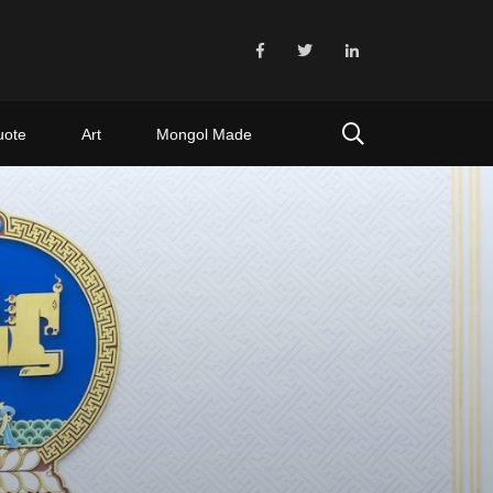
uote
Art
Mongol Made