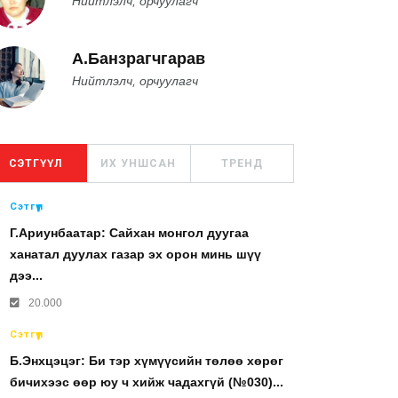
Нийтлэлч, орчуулагч
А.Банзрагчгарав
Нийтлэлч, орчуулагч
СЭТГҮҮЛ
ИХ УНШСАН
ТРЕНД
Сэтгүүл
Г.Ариунбаатар: Сайхан монгол дуугаа
ханатал дуулах газар эх орон минь шүү
дээ...
20.000
Сэтгүүл
Б.Энхцэцэг: Би тэр хүмүүсийн төлөө хөрөг
бичихээс өөр юу ч хийж чадахгүй (№030)...