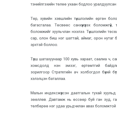
тэнийлгэхийн төлөө ухаан бодлоо уралдуулсан
Төр, хувийн хэвшлийн түншлэлийн өргөн бо
багасгалаа. Төсвөөс санхүүжүүлэх боломжгүй,
боломжийг хуульчлан нээлээ. Түншлэлийн төсө
сар, олон биш нэг шаттай, аймаг, орон нутаг
эрхтэй боллоо.
Түлш шатахуунаар 100 хувь хараат, саалиа ч, са
хомсдолд нэн эмзэг, өртөмтгий байдлыг
зорилгоор
Стратегийн ач холбогдол бүхий бүт
хэлэлцэн баталлаа.
Малын индексжүүлсэн даатгалын тухай хуульд
зөөллөв. Давтамж нь өссөөр буй ган зуд, га
төлбөрөө нэг удаа урьдчилан авах боломжтой