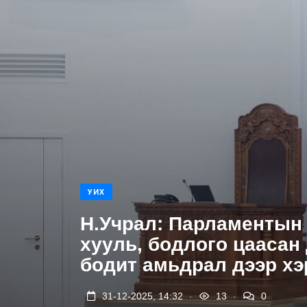
УИХ
Н.Учрал: Парламентын
хууль, бодлого цаасан
бодит амьдрал дээр хэ
.
.
31-12-2025, 14:32
13
0