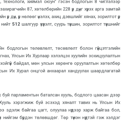
, технологи, хиймэл оюун” гэсэн бодлогын 8 чиглэлээр
ахирагчийн 87, хөтөлбөрийн 228 үр дүнг хүрэх арга замтай
р дүн, үр нөлөөг үнэлэх, ​ахиц дэвшлийг хянах, зорилтот үр
 нийт
512
шалгуур үзүүлэлт, суурь түвшин, зорилтот түвшнийг
йн бодлогын төлөвлөлт, төсөвлөлт болон гүйцэтгэлийн
лагнах, Улсын Их Хурлаар хэлэлцэх хуулийн зохицуулалтын
орхойгүй байдал, мөн улсын хөрөнгө оруулалтын хөтөлбөр
лсын Их Хурал онцгой анхаарал хандуулах шаардлагатай
 буй парламентын баталсан хууль, бодлого цаасан дээр
ууль хэрэгжиж буй эсэхэд хяналт тавих нь
Улсын Их
ээ эдэлж байгаа цагт, олуулаа нүдээр харж байгаа бол,
л нийгэм бүрдэн төлөвшдөг. Төр түмэн нүдтэй гэж хэлдэг