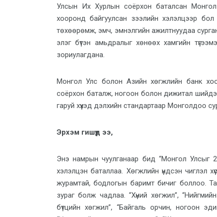
Улсын Их Хурлын соёрхон баталсан
Монго
хооронд байгуулсан
з
ээлийн хэлэлцээр
бо
төхөөрөмж
,
эмч, эмнэлгийн ажилтнууд
аа сурга
элэг бүтэн амьдралыг хөнөөх хамгийн түгээм
зориулагдана.
Монгол Улс
болон Азийн хөгжлийн банк хоор
соёрхон баталж, ногоон болон дижитал шийдэ
гаруй хүүхэд
дэлхийн
стандарт
аар Монголдоо су
Эрхэм гишүүд ээ,
Энэ намрын чуулганаар бид “Монгол Улсыг 202
хэлэлцэн баталлаа. Хөгжлийн үндсэн чиглэл х
журамтай, бодлогын баримт бичиг боллоо. Тав
зураг болж чадлаа. “Хүний хөгжил”, “
Нийгмийн
бүтцийн хөгжил”
, “Байгаль орчин, ногоон эдий