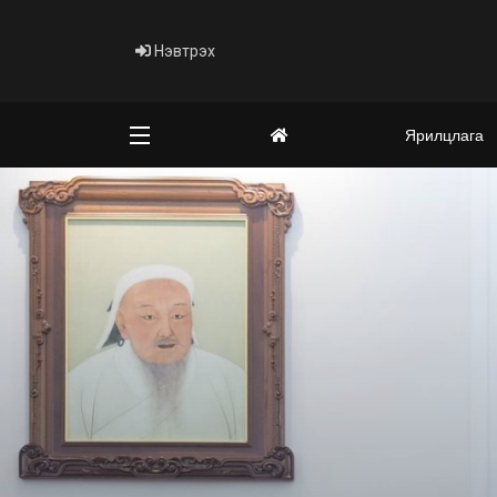
Нэвтрэх
Ярилцлага