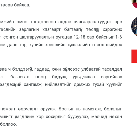
 төсөв байлаа.
ломжийн өмнө хөндөлссөн элдэв хязгаарлалтуудыг эрс
 төсвийн зарлагын хязгаарт багтаагүй төслүүд хэрэгжих
л сонгон шалгаруулалтын хугацаа 12-18 сар байсныг 1-6
 бие даан төр, хувийн хэвшлийн түншлэлийн төсөл шийдэх
ваа ч бэлдээгүй, гадаад хүчин зүйлсээс улбаатай тасалдал
 багасгах, нөөц бүрдүүлж, урьдчилан сэргийлэх
ээгдэхүүний хангамж, нийлүүлэлтийг дэмжих тухай хуулийг
 нэмэлт өөрчлөлт оруулж, босгыг нь намсгаж, болзлыг
мшигт үзэгдлийн хор хохирлыг бууруулах, малчид нөхөн
 боллоо.