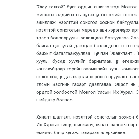
“Оюу толгой” бүлэг орды
н
ашиглалтад Монгол 
жинхэнэ эздийнх нь хүртэх үр өгөөжийг өсгөж
ажиллаж, нээлттэй
сонсгол зохион
байгуулл
нээлттэй сонсголын мөрөөр авч хэрэгжүүлэх а
төсөл боловсруулж, хэлэлцүүлэн батлуул
лаа.
Зас
байгаа цаг үетэй давх
цан батлагдсан
тогтоол
байх
ыг
баталгаажуул
лаа. Түүнчлэн
“Жавхлант”, 
хууль, бусад хуул
ийг баримтлан,
үр өгөөжи
ханга
хуйцаар
төрийн эзэмшлийн хувь, хэмжээ
нөлөөлөл, үр дагавар
тай
хөрөнгө оруулалт
, санх
Улсын Засгийн газарт даалга
лаа. Эцэст нь 
орд
той
холбоотой Монгол Улсын Их Хурал, З
шийдвэр боллоо.
Х
яналт шалгалт, нээлттэй сонсголыг зохион 
Их Хурлын г
ишүүд, шинжээч, хянан шалгагч нарт
өмнөөс баяр
хүргэж, талархал илэрхийлье.