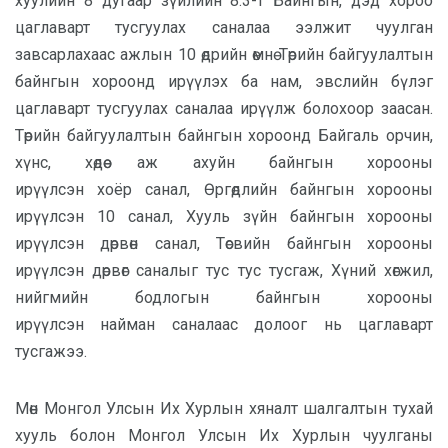
хуулийн 8 дугаар зүйлийн 8.3-т Байнгын, дэд хороо
цаглаварт тусгуулах саналаа ээлжит чуулган
завсарлахаас ажлын 10 өдрийн өмнө Төрийн байгуулалтын
байнгын хороонд ирүүлэх ба нам, эвслийн бүлэг
цаглаварт тусгуулах саналаа ирүүлж болохоор заасан.
Төрийн байгуулалтын байнгын хороонд Байгаль орчин,
хүнс, хөдөө аж ахуйн байнгын хорооны
ирүүлсэн
хоёр
санал, Өргөдлийн байнгын хорооны
ирүүлсэн 10 санал, Хууль зүйн байнгын хорооны
ирүүлсэн
дөрвөн
санал, Төсвийн байнгын хорооны
ирүүлсэн
дөрвөг
саналыг тус тус тусгаж, Хүний хөгжил,
нийгмийн бодлогын байнгын хорооны
ирүүлсэн
найман
саналаас
долоог нь
цаглаварт
тусга
жээ.
Мөн
Монгол Улсын Их Хурлын хяналт шалгалтын тухай
хууль болон Монгол Улсын Их Хурлын чуулганы