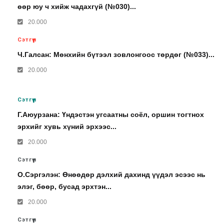
өөр юу ч хийж чадахгүй (№030)...
20.000
Сэтгүүл
Ч.Галсан: Мөнхийн бүтээл зовлонгоос төрдөг (№033)...
20.000
Сэтгүүл
Г.Аюурзана: Үндэстэн угсаатны соёл, оршин тогтнох
эрхийг хувь хүний эрхээс...
20.000
Сэтгүүл
О.Сэргэлэн: Өнөөдөр дэлхий дахинд үүдэл эсээс нь
элэг, бөөр, бусад эрхтэн...
20.000
Сэтгүүл