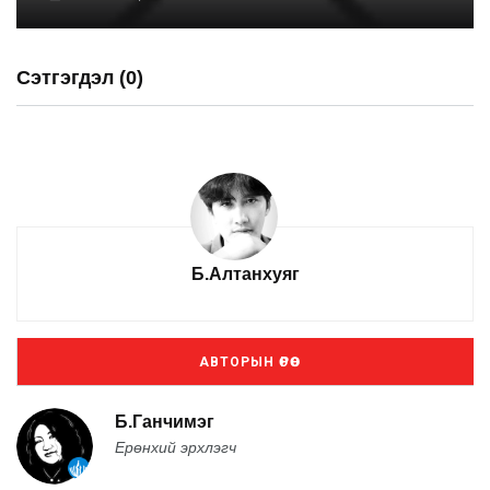
Сэтгэгдэл (0)
Б.Алтанхуяг
АВТОРЫН ӨРӨӨ
Б.Ганчимэг
Ерөнхий эрхлэгч