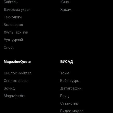
Байгаль
Кино
Шинжлэх ухаан
Хөгжим
Технологи
Боловсрол
Хууль, эрх зүй
Уул, уурхай
Спорт
MagazineQuote
БУСАД
Онцлох нийтлэл
Тойм
Онцлох эшлэл
Байр суурь
Зочид
Датаграфик
MagazineArt
Блиц
Статистик
Видео мэдээ