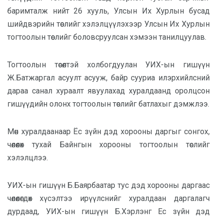
баримталж нийт
26
хууль, Улсын Их Хурлын бусад
шийдвэрийн төслийг хэлэлцүүлэхээр Улсын Их Хурлын
тогтоолын төслийг боловсруулсан хэмээн танилцуулав.
Тогтоолын төсөлтэй холбогдуулан УИХ-ын гишүүн
Ж.Батжаргал асуулт асууж, байр сууриа илэрхийлсний
дараа санал хураалт явуулахад хуралдаанд оролцсон
гишүүдийн олонх тогтоолын төслийг батлахыг дэмжлээ.
Мөн хуралдаанаар
Ёс зүйн дэд хорооны даргыг сонгох,
чөлөөлөх тухай
Байнгын хорооны тогтоолын төслийг
хэлэлцлээ.
УИХ-ын гишүүн Б.Баярбаатар тус дэд хорооны даргаас
чөлөөлөгдөх хүсэлтээ ирүүлснийг хуралдаан даргалагч
дурдаад, УИХ-ын гишүүн Б.Хэрлэнг Ес зүйн дэд