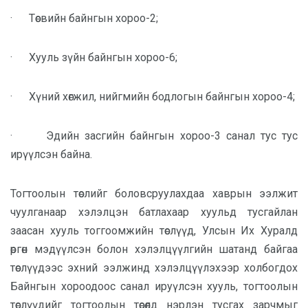
·
Төсвийн байнгын хороо-2;
·
Хууль зүйн байнгын хороо-6;
·
Хүний хөгжил, нийгмийн бодлогын байнгын хороо-4;
·
Эдийн засгийн байнгын хороо-3 санал тус тус
ирүүлсэн байна.
Тогтоолын төслийг боловсруулахдаа хаврын ээлжит
чуулганаар хэлэлцэн батлахаар хуульд тусгайлан
заасан хууль тоггоомжийн төслүүд, Улсын Их Хуралд
өргөн мэдүүлсэн болон хэлэлцүүлгийн шатанд байгаа
төслүүдээс эхний ээлжинд хэлэлцүүлэхээр холбогдох
Байнгын хороодоос санал ируүлсэн хууль, тогтоолын
төслүүдийг тогтоолын төсөлд нэрлэн тусгах зарчмыг