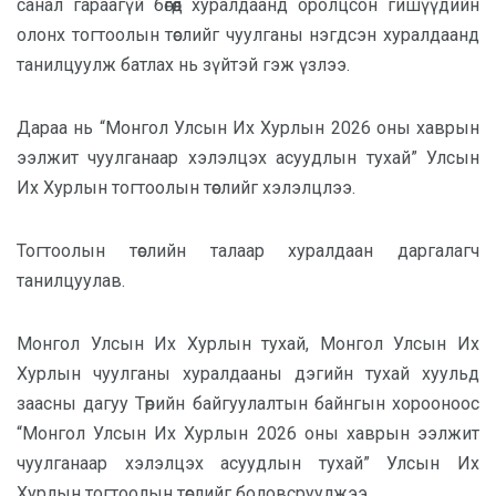
санал гараагүй бөгөөд хуралдаанд оролцсон гишүүдийн
олонх тогтоолын төслийг чуулганы нэгдсэн хуралдаанд
танилцуулж батлах нь зүйтэй гэж үзлээ.
Дараа нь “Монгол Улсын Их Хурлын 2026 оны хаврын
ээлжит чуулганаар хэлэлцэх асуудлын тухай” Улсын
Их Хурлын тогтоолын төсл
ийг хэлэлцлээ.
Тогтоолын төслийн талаар хуралдаан даргалагч
танилцуулав.
Монгол Улсын Их Хурлын тухай, Монгол Улсын Их
Хурлын чуулганы хуралдааны дэгийн тухай хуульд
заасны дагуу Төрийн байгуулалтын байнгын хорооноос
“Монгол Улсын Их Хурлын 2026 оны хаврын ээлжит
чуулганаар хэлэлцэх асуудлын тухай” Улсын Их
Хурлын тогтоолын төслийг боловсруулжээ.