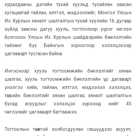
хуралдааны дэгийн тухай хуульд тусайлан заасан
хугацаатай тайлан, илтгэл, мэдээллийг
,
Монгол Улсын
Их Хурлын хяналт шалгалтын тухай хуулийн 16 дугаар
зүйлд заасны дагуу хууль, тогтоолоор үүрэг чиглэл
болгосон Улсын Их Хурлын шийдвэрийн биелэлтийн
тайланг бүх Байнгын хороогоор хэлэлцэхээр
цаглаварт тусга
сан байна.
Ингэснээр хууль тогтоомжийн биелэлтийг хянан
шалгах; хууль тогтоомжийн биелэлтийн үр дагаварт
үнэлгээ хийх; тайлан, илтгэл, мэдээлэл хэлэлцэх;
төсвийн биелэлтийг хянан шалгах; хяналт шалгалтын
бусад асуудлыг хэлэлцэх хүрээнд нийт 45
чиглэл
ийг
цаглаварт
багтаажээ.
Тогтоолын төсөлтэй холбогдуулан гишүүдээс асуулт,