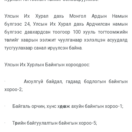
Улсын Их Хурал дахь Монгол Ардын Намын
бүлгээс
24,
Улсын Их Хурал дахь Ардчилсан намын
бүлгээс давхардсан тоогоор
100
хууль тогтоомжийн
төслийг хаврын ээлжит чуулганаар хэлэлцэн асуудалд
тусгуулахаар санал ирүүлсэн байна.
Улсын Их Хурлын Байнгын хороодоос:
·
Аюулгүй байдал, гадаад бодлогын байнгын
хороо-2;
·
Байгаль орчин, хүнс хөдөө аж ахуйн байнгын хороо-1;
·
Төрийн байгуулалтын байнгын хороо-5;