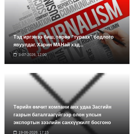
Тэд иргэнээ биш, төрөө “тураах” бодлого
явуулдаг. Харин МАНай хэд...
3-07-2026, 12:00
Төрийн өмчит компани анх удаа Засгийн
газрын баталгаагүйгээр олон улсын
экспортын зээлийн санхүүжилт босгоно
19-06-2026, 17:15