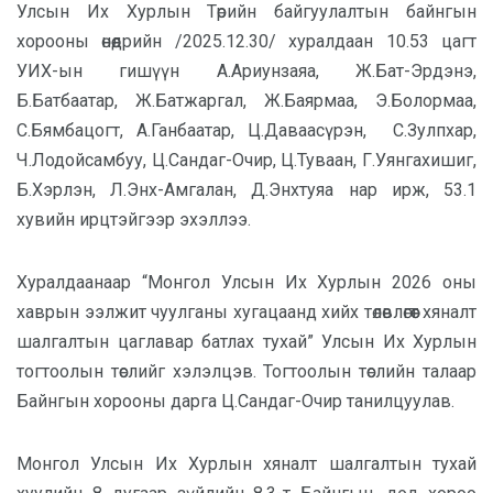
Улсын Их Хурлын Төрийн байгуулалтын байнгын
хорооны өнөөдрийн /2025.12.30/ хуралдаан 10.53 цагт
УИХ-ын гишүүн А.Ариунзаяа, Ж.Бат-Эрдэнэ,
Б.Батбаатар, Ж.Батжаргал, Ж.Баярмаа, Э.Болормаа,
С.Бямбацогт, А.Ганбаатар, Ц.Даваасүрэн,
С.Зулпхар,
Ч.Лодойсамбуу, Ц.Сандаг-Очир, Ц.Туваан, Г.Уянгахишиг,
Б.Хэрлэн, Л.Энх-Амгалан, Д.Энхтуяа нар ирж, 53.1
хувийн ирцтэйгээр эхэллээ.
Хуралдаанаар “Монгол Улсын Их Хурлын 2026 оны
хаврын ээлжит чуулганы хугацаанд хийх төлөвлөгөөт хяналт
шалгалтын цаглавар батлах тухай” Улсын Их Хурлын
тогтоолын төсл
ийг хэлэлцэв. Тогтоолын төслийн талаар
Байнгын хорооны дарга Ц.Сандаг-Очир танилцуулав.
Монгол Улсын Их Хурлын хяналт шалгалтын тухай