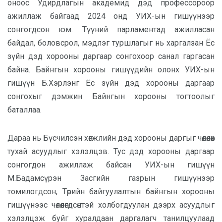
оноос
Удирдлагын академид дэд профессор
оор
ажиллаж байгаад
2024 он
д
УИХ-ын гишүүнээр
сонгогдсон юм. Түүний парламентад ажилласан
байдал, боловсрол, мэдлэг туршлагыг нь харгалзан Ёс
зүйн дэд хорооны даргаар сонгохоор санал гаргасан
байна. Байнгын хорооны гишүүдийн олонх УИХ-ын
гишүүн Б.Хэрлэнг Ёс зүйн дэд хорооны даргаар
сонгохыг дэмжин Байнгын хорооны тогтоолыг
баталлаа.
Дараа нь Бүсчилсэн хөгжлийн дэд хорооны даргыг чөлөөлөх
тухай асуудлыг хэлэлцэв. Тус дэд хорооны даргаар
сонгогдон ажиллаж байсан УИХ-ын гишүүн
М.Бадамсүрэн Засгийн газрын гишүүнээр
томилогдсон, Төрийн байгуулалтын байнгын хорооны
гишүүнээс чөлөөлөгдсөнтэй холбогдуулан дээрх асуудлыг
хэлэлцэж буйг хуралдаан даргалагч танилцуулаад