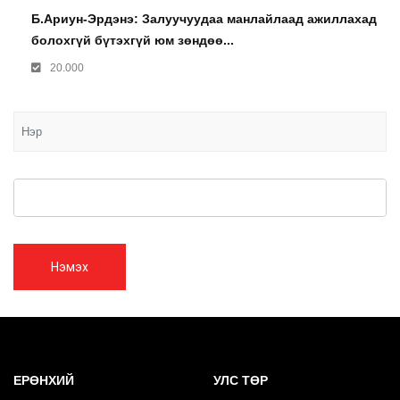
Б.Ариун-Эрдэнэ: Залуучуудаа манлайлаад ажиллахад
болохгүй бүтэхгүй юм зөндөө...
20.000
Нэмэх
ЕРӨНХИЙ
УЛС ТӨР