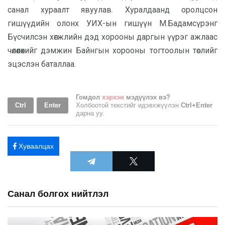
санал хураалт явуулав. Хуралдаанд оролцсон
гишүүдийн олонх УИХ-ын гишүүн М.Бадамсүрэнг
Бүсчилсэн хөгжлийн дэд хорооны даргын үүрэг ажлаас
чөлөөлөхийг дэмжин Байнгын хорооны тогтоолын төслийг
эцэслэн баталлаа.
Гомдол
хэрхэн
мэдүүлэх вэ?
Ctrl
Enter
Холбоотой текстийг идэвхжүүлэн
Ctrl+Enter
дарна уу.
Хуваалцах
Санал болгох нийтлэл