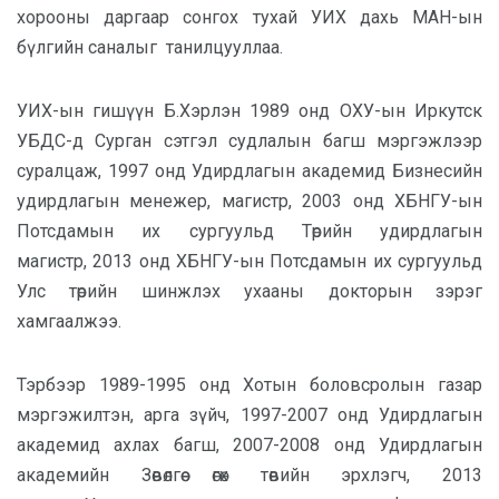
хорооны даргаар сонгох тухай УИХ дахь МАН-ын
бүлгийн саналыг танилцууллаа.
УИХ-ын гишүүн Б.Хэрлэн
1989 онд
ОХУ-ын Иркутск
УБДС-д Сурган сэтгэл судлалын багш
мэргэжлээр
суралцаж,
1997 онд
Удирдлагын академид Бизнесийн
удирдлагын менежер, магистр
,
2003 онд
ХБНГУ-ын
Потсдамын их сургуульд Төрийн удирдлагын
магистр
,
2013 онд
ХБНГУ-ын Потсдамын их сургуульд
Улс төрийн шинжлэх ухааны доктор
ын зэрэг
хамгаалжээ.
Тэрбээр
1989-1995 онд
Хотын боловсролын газар
мэргэжилтэн, арга зүйч
,
1997-2007 онд
Удирдлагын
академид ахлах багш
,
2007-2008 онд
Удирдлагын
академийн Зөвөлгөө өгөх төвийн эрхлэгч
,
2013