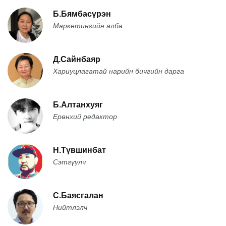
Б.Бямбасүрэн
Маркетингийн алба
Д.Сайнбаяр
Хариуцлагатай нарийн бичгийн дарга
Б.Алтанхуяг
Ерөнхий редактор
Н.Түвшинбат
Сэтгүүлч
С.Баясгалан
Нийтлэлч