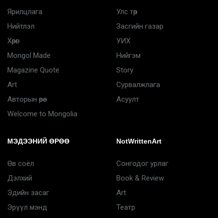
Ярилцлага
Улс төр
Нийтлэл
Засгийн газар
Хөрөг
УИХ
Mongol Made
Нийгэм
Magazine Quote
Story
Art
Сурвалжлага
Авторын өрөө
Асуулт
Welcome to Mongolia
МЭДЭЭНИЙ ӨРӨӨ
NotWrittenArt
Өв соёл
Сонгодог урлаг
Дэлхий
Book & Review
Эдийн засаг
Art
Эрүүл мэнд
Театр