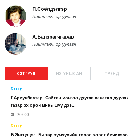
П.Соёлдэлгэр
Нийтлэлч, орчуулагч
А.Банзрагчгарав
Нийтлэлч, орчуулагч
СЭТГҮҮЛ
ИХ УНШСАН
ТРЕНД
Сэтгүүл
Г.Ариунбаатар: Сайхан монгол дуугаа ханатал дуулах
газар эх орон минь шүү дээ...
20.000
Сэтгүүл
Б.Энхцэцэг: Би тэр хүмүүсийн төлөө хөрөг бичихээс