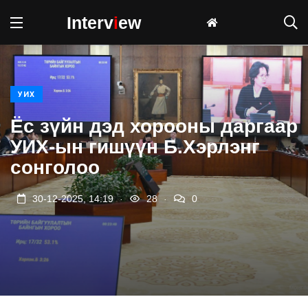
Interv
i
ew
УИХ
Ёс зүйн дэд хорооны даргаар
УИХ-ын гишүүн Б.Хэрлэнг
сонголоо
.
.
30-12-2025, 14:19
28
0