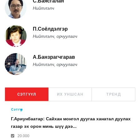
С.Баясгалан
Нийтлэлч
П.Соёлдэлгэр
Нийтлэлч, орчуулагч
А.Банзрагчгарав
Нийтлэлч, орчуулагч
СЭТГҮҮЛ
ИХ УНШСАН
ТРЕНД
Сэтгүүл
Г.Ариунбаатар: Сайхан монгол дуугаа ханатал дуулах
газар эх орон минь шүү дээ...
20.000