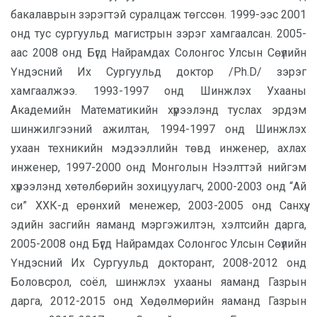
бакалаврын зэрэгтэй суралцаж төгссөн. 1999-ээс 2001
онд тус сургуульд магистрын зэрэг хамгаалсан. 2005-
аас 2008 онд Бүгд Найрамдах Солонгос Улсын Сөүлийн
Үндэсний Их Сургуульд доктор /Ph.D/ зэрэг
хамгаалжээ. 1993-1997 онд Шинжлэх Ухааны
Академийн Математикийн хүрээлэнд туслах эрдэм
шинжилгээний ажилтан, 1994-1997 онд Шинжлэх
ухаан техникийн мэдээллийн төвд инженер, ахлах
инженер, 1997-2000 онд Монголын Нээлттэй нийгэм
хүрээлэнд хөтөлбөрийн зохицуулагч, 2000-2003 онд “Ай
си” ХХК-д ерөнхий менежер, 2003-2005 онд Санхүү,
эдийн засгийн яаманд мэргэжилтэн, хэлтсийн дарга,
2005-2008 онд Бүгд Найрамдах Солонгос Улсын Сөүлийн
Үндэсний Их Сургуульд докторант, 2008-2012 онд
Боловсрол, соёл, шинжлэх ухааны яаманд Газрын
дарга, 2012-2015 онд Хөдөлмөрийн яаманд Газрын