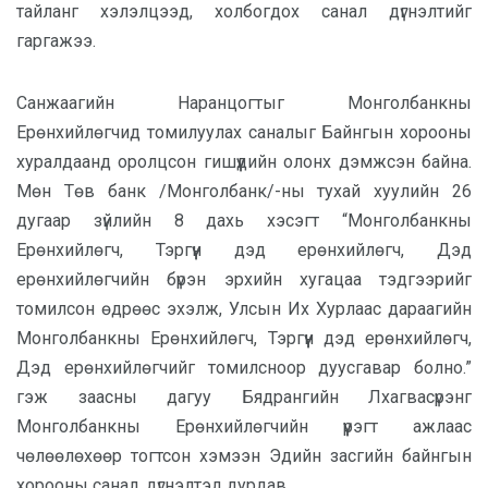
тайланг хэлэлцээд, холбогдох санал дүгнэлтийг
гаргажээ.
Санжаагийн Наранцогтыг Монголбанкны
Ерөнхийлөгчид томилуулах саналыг Байнгын хорооны
хуралдаанд оролцсон гишүүдийн олонх дэмжсэн байна.
Мөн Төв банк /Монголбанк/-ны тухай хуулийн 26
дугаар зүйлийн 8 дахь хэсэгт “Монголбанкны
Ерөнхийлөгч, Тэргүүн дэд ерөнхийлөгч, Дэд
ерөнхийлөгчийн бүрэн эрхийн хугацаа тэдгээрийг
томилсон өдрөөс эхэлж, Улсын Их Хурлаас дараагийн
Монголбанкны Ерөнхийлөгч, Тэргүүн дэд ерөнхийлөгч,
Дэд ерөнхийлөгчийг томилсноор дуусгавар болно.”
гэж заасны дагуу Бядрангийн Лхагвасүрэнг
Монголбанкны Ерөнхийлөгчийн үүрэгт ажлаас
чөлөөлөхөөр тогтсон хэмээн Эдийн засгийн байнгын
хорооны санал, дүгнэлтэд дурдав.