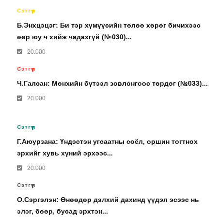
Сэтгүүл
Б.Энхцэцэг: Би тэр хүмүүсийн төлөө хөрөг бичихээс
өөр юу ч хийж чадахгүй (№030)...
20.000
Сэтгүүл
Ч.Галсан: Мөнхийн бүтээл зовлонгоос төрдөг (№033)...
20.000
Сэтгүүл
Г.Аюурзана: Үндэстэн угсаатны соёл, оршин тогтнох
эрхийг хувь хүний эрхээс...
20.000
Сэтгүүл
О.Сэргэлэн: Өнөөдөр дэлхий дахинд үүдэл эсээс нь
элэг, бөөр, бусад эрхтэн...