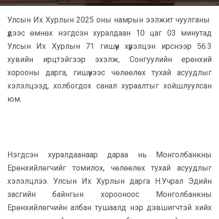
Улсын Их Хурлын 2025 оны намрын ээлжит чуулганы
үдээс өмнөх нэгдсэн хуралдаан 10 цаг 03 минутад
Улсын Их Хурлын 71 гишүүн хүрэлцэн ирснээр 56.3
хувийн ирцтэйгээр эхэлж, Сонгуулийн ерөнхий
хорооны дарга, гишүүнээс чөлөөлөх тухай асуудлыг
хэлэлцээд, холбогдох санал хураалтыг хойшлуулсан
юм.
Нэгдсэн хуралдаанаар дараа нь Монголбанкны
Ерөнхийлөгчийг томилох, чөлөөлөх тухай асуудлыг
хэлэлцлээ.
Улсын Их Хурлын дарга Н.Учрал Эдийн
засгийн байнгын хорооноос Монголбанкны
Ерөнхийлөгчийн албан тушаалд нэр дэвшигчтэй хийх