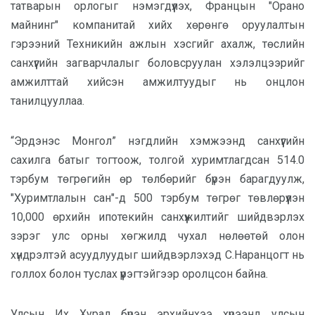
татварын орлогыг нэмэгдүүлэх, Францын "Орано
майнинг" компанитай хийх хөрөнгө оруулалтын
гэрээний Техникийн ажлын хэсгийг ахалж, төслийн
санхүүгийн загварчлалыг боловсруулан хэлэлцээрийг
амжилттай хийсэн амжилтуудыг нь онцлон
танилцууллаа.
“Эрдэнэс Монгол” нэгдлийн хэмжээнд санхүүгийн
сахилга батыг тогтоож, толгой хуримтлагдсан 514.0
тэрбум төгрөгийн өр төлбөрийг бүрэн барагдуулж,
"Хуримтлалын сан"-д 500 тэрбум төгрөг төвлөрүүлэн
10,000 өрхийн ипотекийн санхүүжилтийг шийдвэрлэх
зэрэг улс орны хөгжилд чухал нөлөөтөй олон
хүндрэлтэй асуудлуудыг шийдвэрлэхэд С.Наранцогт нь
голлох болон туслах үүрэгтэйгээр оролцсон байна.
Улсын Их Хурал бүрэн эрхийнхээ хүрээнд улсын