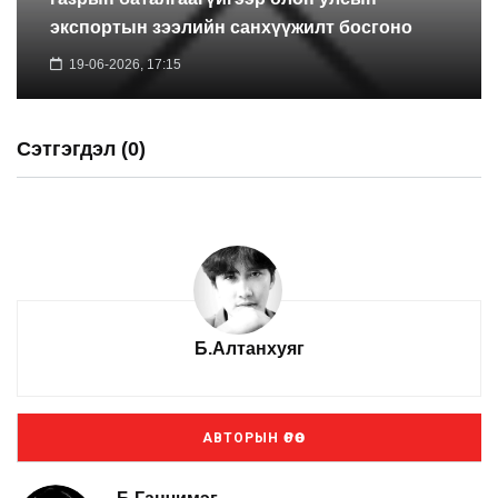
экспортын зээлийн санхүүжилт босгоно
19-06-2026, 17:15
Сэтгэгдэл (0)
Б.Алтанхуяг
АВТОРЫН ӨРӨӨ