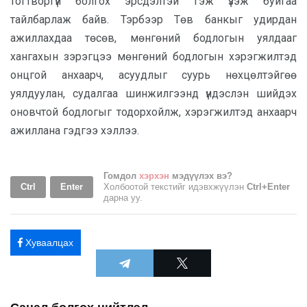
тогтворгүй болгох эрсдэлтэй гэж үзэж буйгаа
тайлбарлаж байв. Тэрбээр Төв банкыг удирдан
ажиллахдаа төсөв, мөнгөний бодлогын уялдааг
хангахын зэрэгцээ мөнгөний бодлогын хэрэгжилтэд
онцгой анхаарч, асуудлыг суурь нөхцөлтэйгөө
уялдуулан, судалгаа шинжилгээнд үндэслэн шийдэх
оновчтой бодлогыг тодорхойлж, хэрэгжилтэд анхаарч
ажиллана гэдгээ хэллээ.
Гомдол
хэрхэн
мэдүүлэх вэ?
Ctrl
Enter
Холбоотой текстийг идэвхжүүлэн
Ctrl+Enter
дарна уу.
Хуваалцах