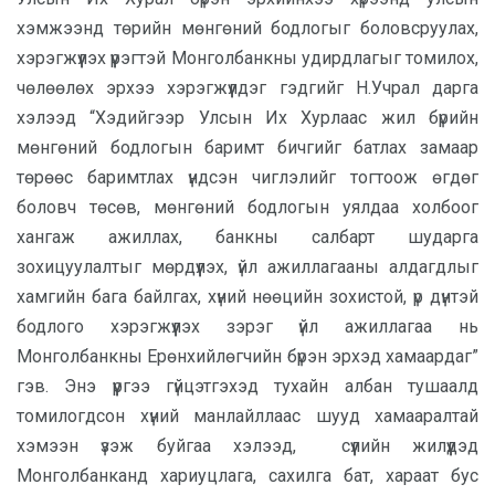
хэмжээнд төрийн мөнгөний бодлогыг боловсруулах,
хэрэгжүүлэх үүрэгтэй Монголбанкны удирдлагыг томилох,
чөлөөлөх эрхээ хэрэгжүүлдэг гэдгийг Н.Учрал дарга
хэлээд “Хэдийгээр Улсын Их Хурлаас жил бүрийн
мөнгөний бодлогын баримт бичгийг батлах замаар
төрөөс баримтлах үндсэн чиглэлийг тогтоож өгдөг
боловч төсөв, мөнгөний бодлогын уялдаа холбоог
хангаж ажиллах, банкны салбарт шударга
зохицуулалтыг мөрдүүлэх, үйл ажиллагааны алдагдлыг
хамгийн бага байлгах, хүний нөөцийн зохистой, үр дүнтэй
бодлого хэрэгжүүлэх зэрэг үйл ажиллагаа нь
Монголбанкны Ерөнхийлөгчийн бүрэн эрхэд хамаардаг”
гэв. Энэ үүргээ гүйцэтгэхэд тухайн албан тушаалд
томилогдсон хүний манлайллаас шууд хамааралтай
хэмээн үзэж буйгаа хэлээд, сүүлийн жилүүдэд
Монголбанканд хариуцлага, сахилга бат, хараат бус