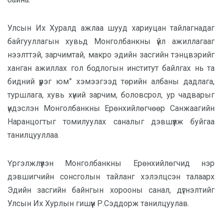
Улсын Их Хуралд ажлаа шууд хариуцан тайлагнадаг
байгууллагын хувьд Монголбанкны үйл ажиллагааг
нээлттэй, зарчимтай, макро эдийн засгийн тэнцвэрийг
ханган ажиллах гол бодлогын институт байлгах нь та
бидний үүрэг юм” хэмээгээд төрийн албаны дадлага,
туршлага, хувь хүний зарчим, боловсрол, ур чадварыг
үндэслэн Монголбанкны Ерөнхийлөгчөөр Санжаагийн
Наранцогтыг томилуулах саналыг дэвшүүлж буйгаа
танилцууллаа.
Үргэлжлүүлэн Монголбанкны Ерөнхийлөгчид нэр
дэвшигчийн сонсголын тайланг хэлэлцсэн талаарх
Эдийн засгийн байнгын хорооны санал, дүгнэлтийг
Улсын Их Хурлын гишүүн Р.Сэддорж танилцуулав.