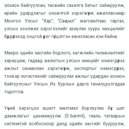
зохион байгуулсан; төсвийн сахилга батыг сайжруулж,
өрийн удирдлагыг оновчтой хэрэгжүүлж ажилласнаар
Монгол Улсыг “Хар”, “Саарал” жагсаалтаас гаргах,
улсын зээлжих зэрэглэлийг ахиулах суурь нөхцөлийг
бүрдүүлэхэд онцгой үүрэг гүйцэтгэн ажилласан юм байна.
Макро эдийн засгийн бодлого, хөгжлийн төлөвлөлтийг
хариуцаж, гадаад валютын улсын нөөцийг нэмэгдүүлэх
ажлыг санаачлан хэрэгжүүлж, экспортыг нэмэгдүүлэх,
тээвэр логистикийг сайжруулах ажлыг удирдан зохион
байгуулсныг Улсын Их Хурлын дарга танилцуулгадаа
тодотгов.
Үүний зэрэгцээ ашигт малтмал борлуулах бүх шат
дамжлагыг цахимжуулж (E-barimt), гааль татварын
системтэй холбосноор далд эдийн засгийг бууруулж,