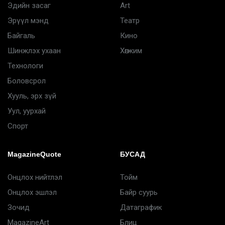
Эдийн засаг
Art
Эрүүл мэнд
Театр
Байгаль
Кино
Шинжлэх ухаан
Хөгжим
Технологи
Боловсрол
Хууль, эрх зүй
Уул, уурхай
Спорт
MagazineQuote
БУСАД
Онцлох нийтлэл
Тойм
Онцлох эшлэл
Байр суурь
Зочид
Датаграфик
MagazineArt
Блиц