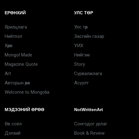
ЕРӨНХИЙ
УЛС ТӨР
Ярилцлага
Улс төр
Нийтлэл
Засгийн газар
Хөрөг
УИХ
Mongol Made
Нийгэм
Magazine Quote
Story
Art
Сурвалжлага
Авторын өрөө
Асуулт
Welcome to Mongolia
МЭДЭЭНИЙ ӨРӨӨ
NotWrittenArt
Өв соёл
Сонгодог урлаг
Дэлхий
Book & Review