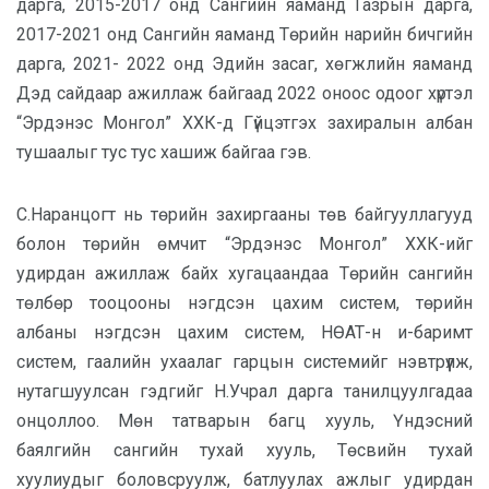
дарга, 2015-2017 онд Сангийн яаманд Газрын дарга,
2017-2021 онд Сангийн яаманд Төрийн нарийн бичгийн
дарга, 2021- 2022 онд Эдийн засаг, хөгжлийн яаманд
Дэд сайдаар ажиллаж байгаад 2022 оноос одоог хүртэл
“Эрдэнэс Монгол” ХХК-д Гүйцэтгэх захиралын албан
тушаалыг тус тус хашиж байгаа гэв.
С.Наранцогт нь төрийн захиргааны төв байгууллагууд
болон төрийн өмчит “Эрдэнэс Монгол” ХХК-ийг
удирдан ажиллаж байх хугацаандаа Төрийн сангийн
төлбөр тооцооны нэгдсэн цахим систем, төрийн
албаны нэгдсэн цахим систем, НӨАТ-н и-баримт
систем, гаалийн ухаалаг гарцын системийг нэвтрүүлж,
нутагшуулсан гэдгийг Н.Учрал дарга танилцуулгадаа
онцоллоо. Мөн татварын багц хууль, Үндэсний
баялгийн сангийн тухай хууль, Төсвийн тухай
хуулиудыг боловсруулж, батлуулах ажлыг удирдан