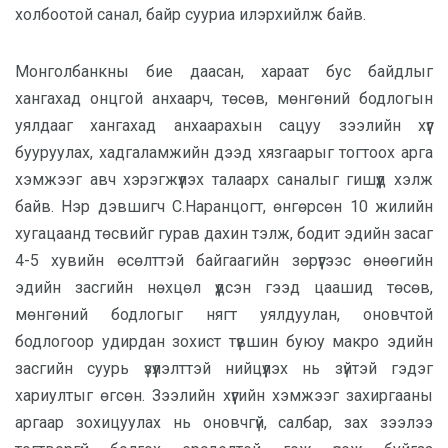
холбоотой санал, байр сууриа илэрхийлж байв.
Монголбанкны бие даасан, хараат бус байдлыг
хангахад онцгой анхаарч, төсөв, мөнгөний бодлогын
уялдааг хангахад анхаарахын сацуу зээлийн хүүг
бууруулах, хадгаламжийн дээд хязгаарыг тогтоох арга
хэмжээг авч хэрэгжүүлэх талаарх саналыг гишүүд хэлж
байв. Нэр дэвшигч С.Наранцогт, өнгөрсөн 10 жилийн
хугацаанд төсвийг гурав дахин тэлж, бодит эдийн засаг
4-5 хувийн өсөлттэй байгаагийн зөрүүгээс өнөөгийн
эдийн засгийн нөхцөл үүдсэн гээд цаашид төсөв,
мөнгөний бодлогыг нягт уялдуулан, оновчтой
бодлогоор удирдан зохист түвшин буюу макро эдийн
засгийн суурь үзүүлэлттэй нийцүүлэх нь зүйтэй гэдэг
хариултыг өгсөн. Зээлийн хүүгийн хэмжээг захиргааны
аргаар зохицуулах нь оновчгүй, салбар, зах зээлээ