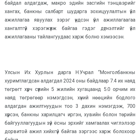
байдал алдагдаж, макро эдийн засгийн тэнцвэрийг
хангах, банкны салбарт шударга зохицуулалтын үйл
ажиллагаа явуулах зэрэг үндсэн үйл ажиллагаагаа
хангалтгүй хэрэгжүүлж байгаа гэдэг дүгнэлтийг үйл
ажиллагааны тайлангуудаас харж болно хэмээсэн.
Улсын Их Хурлын дарга Н.Учрал “Монголбанкны
хуримтлагдсан алдагдал 2024 оны байдлаар 7.4 их наяд
төгрөгт хүрч сүүлийн 5 жилийн хугацаанд 5.0 орчим их
наяд төгрөгөөр нэмэгдсэн, хүний нөөцийн бодлого
алдагдан ажилтнуудын тоо 3 дахин нэмэгдэж, 700
хүрсэн, банкны харилцагч иргэн, хувийн болон төрийн
байгууллагуудын зүй ёсны эрхийг хамгаалах чиглэлээр
дорвитой ажил хийхгүй байгаа зэргээс харж болохоор
байна.