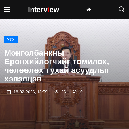
Interv
i
ew
УИХ
Монголбанкны
Ерөнхийлөгчийг томилох,
чөлөөлөх тухай асуудлыг
хэлэлцэв
.
.
18-02-2026, 13:59
26
0