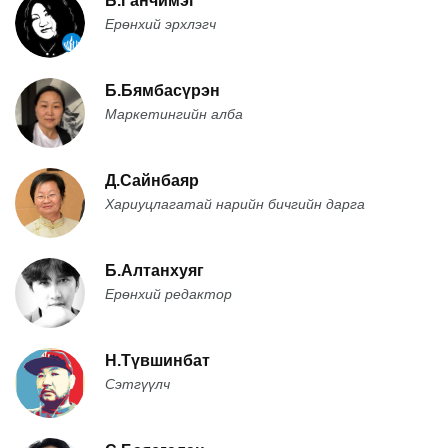
Б.Ганчимэг
Ерөнхий эрхлэгч
Б.Бямбасүрэн
Маркетингийн алба
Д.Сайнбаяр
Хариуцлагатай нарийн бичгийн дарга
Б.Алтанхуяг
Ерөнхий редактор
Н.Түвшинбат
Сэтгүүлч