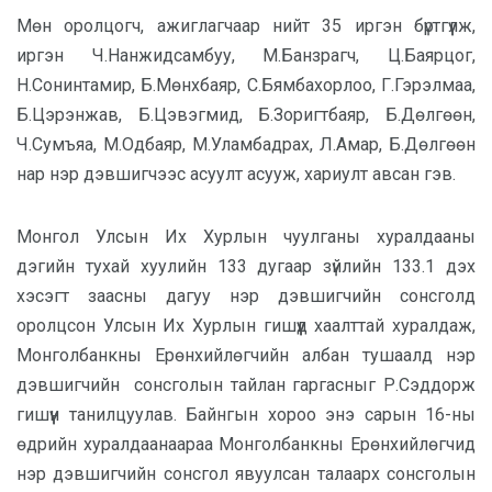
Мөн оролцогч, ажиглагчаар нийт 35 иргэн бүртгүүлж,
иргэн Ч.Нанжидсамбуу, М.Банзрагч, Ц.Баярцог,
Н.Сонинтамир, Б.Мөнхбаяр, С.Бямбахорлоо, Г.Гэрэлмаа,
Б.Цэрэнжав, Б.Цэвэгмид, Б.Зоригтбаяр, Б.Дөлгөөн,
Ч.Сумъяа, М.Одбаяр, М.Уламбадрах, Л.Амар, Б.Дөлгөөн
нар нэр дэвшигчээс асуулт асууж, хариулт авсан гэв.
Монгол Улсын Их Хурлын чуулганы хуралдааны
дэгийн тухай хуулийн 133 дугаар зүйлийн 133.1 дэх
хэсэгт заасны дагуу нэр дэвшигчийн сонсголд
оролцсон Улсын Их Хурлын гишүүд хаалттай хуралдаж,
Монголбанкны Ерөнхийлөгчийн албан тушаалд нэр
дэвшигчийн сонсголын тайлан гаргасныг Р.Сэддорж
гишүүн танилцуулав. Байнгын хороо энэ сарын 16-ны
өдрийн хуралдаанаараа Монголбанкны Ерөнхийлөгчид
нэр дэвшигчийн сонсгол явуулсан талаарх сонсголын