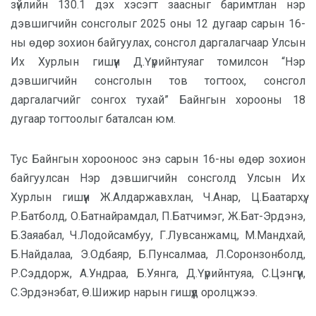
зүйлийн 130.1 дэх хэсэгт заасныг баримтлан нэр
дэвшигчийн сонсголыг 2025 оны 12 дугаар сарын 16-
ны өдөр зохион байгуулах, сонсгол даргалагчаар Улсын
Их Хурлын гишүүн Д.Үүрийнтуяаг томилсон “Нэр
дэвшигчийн сонсголын тов тогтоох, сонсгол
даргалагчийг сонгох тухай” Байнгын хорооны 18
дугаар тогтоолыг баталсан юм.
Тус Байнгын хорооноос энэ сарын 16-ны өдөр зохион
байгуулсан Нэр дэвшигчийн сонсголд Улсын Их
Хурлын гишүүн Ж.Алдаржавхлан, Ч.Анар, Ц.Баатархүү,
Р.Батболд, О.Батнайрамдал, П.Батчимэг, Ж.Бат-Эрдэнэ,
Б.Заяабал, Ч.Лодойсамбуу, Г.Лувсанжамц, М.Мандхай,
Б.Найдалаа, Э.Одбаяр, Б.Пунсалмаа, Л.Соронзонболд,
Р.Сэддорж, А.Ундраа, Б.Уянга, Д.Үүрийнтуяа, С.Цэнгүүн,
С.Эрдэнэбат, Ө.Шижир нарын гишүүд оролцжээ.