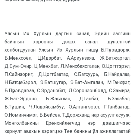
Улсын Их Хурлын даргын санал, Эдийн засгийн
байнгын хорооны дээрх санал, дүгнэлттэй
холбогдуулан Улсын Их Хурлын гишүүн Б.Пүрэвдорж,
Б.Мөнхсоёл, Ц.Идэрбат, А.Ариунзаяа, Ж.Батжаргал,
Д.Бум-Очир, Ц.Мөнхбат, Л.Мөнхбаясгалан, О.Цогтгэрэл,
П.Сайнзориг, Д.Цогтбаатар, С.Батсуурь, Б.Найдалаа,
Н.Батсүмбэрэл, Э.Батшугар, Э.Бат-Амгалан, М.Ганхүлэг,
Б.Пүрэвдаваа, С.Эрдэнэбат, Л.Соронзонболд, С.Замира,
Ж.Бат-Эрдэнэ, Б.Жавхлан, Д.Ганбат, Б.Заяабал,
Б.Түвшин, Ч.Лодойсамбуу, О.Алтангэрэл, Г.Ганбаатар,
О.Номинчимэг, Б.Бейсен, Т.Доржханд нар асуулт асууж,
Монголбанкны Ерөнхийлөгчид нэр дэвшигчээс
хариулт авахын зэрэгцээ Төв банкны үйл ажиллагаатай