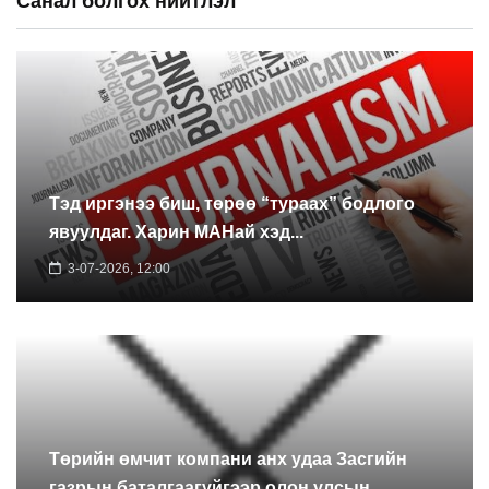
Санал болгох нийтлэл
Тэд иргэнээ биш, төрөө “тураах” бодлого
явуулдаг. Харин МАНай хэд...
3-07-2026, 12:00
Төрийн өмчит компани анх удаа Засгийн
газрын баталгаагүйгээр олон улсын