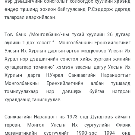
нэр дэвшигчийн сонсголыг холбогдох хуулийн хүрээнд
өндөр түвшинд зохион байгуулсанд Р.Сэддорж даргад
талархал илэрхийлсэн.
Төв банк /Монголбанк/-ны тухай хуулийн 26 дугаар
зүйлийн 1 дэх хэсэгт “... Монголбанкны Ерөнхийлөгчийг
Улсын Их Хурлын даргын өргөн мэдүүлснээр Улсын Их
Хурал нэр дэвшигчийн сонсгол хийж зургаан жилийн
хугацаагаар томилно” хэмээн заасны дагуу Улсын Их
Хурлын дарга Н.Учрал Санжаагийн Наранцогтыг
Монголбанкны Ерөнхийлөгчийн албан тушаалд
томилуулахаар нэр дэвшүүлж буйгаа нэгдсэн
хуралдаанд танилцуулав.
Санжаагийн Наранцогт нь 1973 онд Дундговь аймагт
төрсөн. Монгол Улсын Их сургуулийн Физик
математикийн сургуулийг 1990-ээс 1994 онд