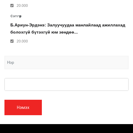
20.000
Сэтгүүл
Б.Ариун-Эрдэнэ: Залуучуудаа манлайлаад ажиллахад
болохгүй бүтэхгүй юм зөндөө...
20.000
Нэмэх