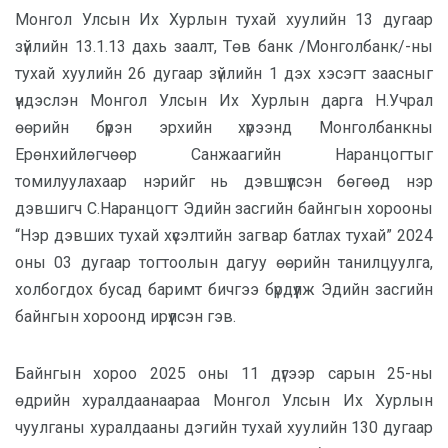
Монгол Улсын Их Хурлын тухай хуулийн 13 дугаар
зүйлийн 13.1.13 дахь заалт, Төв банк /Монголбанк/-ны
тухай хуулийн 26 дугаар зүйлийн 1 дэх хэсэгт заасныг
үндэслэн Монгол Улсын Их Хурлын дарга Н.Учрал
өөрийн бүрэн эрхийн хүрээнд Монголбанкны
Ерөнхийлөгчөөр Санжаагийн Наранцогтыг
томилуулахаар нэрийг нь дэвшүүлсэн бөгөөд нэр
дэвшигч С.Наранцогт Эдийн засгийн байнгын хорооны
“Нэр дэвших тухай хүсэлтийн загвар батлах тухай” 2024
оны 03 дугаар тогтоолын дагуу өөрийн танилцуулга,
холбогдох бусад баримт бичгээ бүрдүүлж Эдийн засгийн
байнгын хороонд ирүүлсэн гэв.
Байнгын хороо 2025 оны 11 дүгээр сарын 25-ны
өдрийн хуралдаанаараа Монгол Улсын Их Хурлын
чуулганы хуралдааны дэгийн тухай хуулийн 130 дугаар