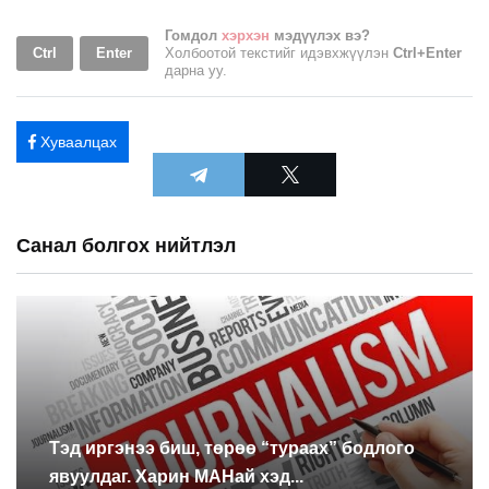
Гомдол
хэрхэн
мэдүүлэх вэ?
Ctrl
Enter
Холбоотой текстийг идэвхжүүлэн
Ctrl+Enter
дарна уу.
Хуваалцах
Санал болгох нийтлэл
Тэд иргэнээ биш, төрөө “тураах” бодлого
явуулдаг. Харин МАНай хэд...