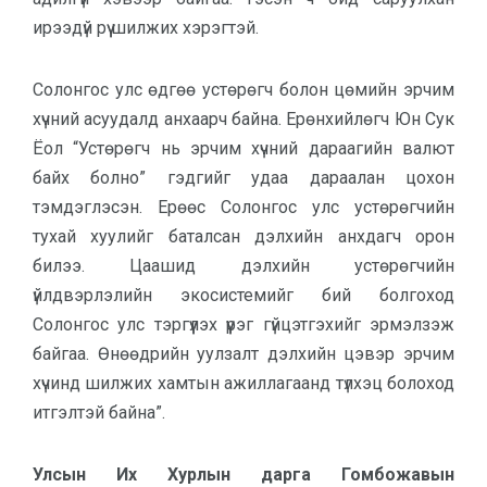
ирээдүй рүү шилжих хэрэгтэй.
Солонгос улс өдгөө устөрөгч болон цөмийн эрчим
хүчний асуудалд анхаарч байна. Ерөнхийлөгч Юн Сук
Ёол “Устөрөгч нь эрчим хүчний дараагийн валют
байх болно” гэдгийг удаа дараалан цохон
тэмдэглэсэн. Ерөөс Солонгос улс устөрөгчийн
тухай хуулийг баталсан дэлхийн анхдагч орон
билээ. Цаашид дэлхийн устөрөгчийн
үйлдвэрлэлийн экосистемийг бий болгоход
Солонгос улс тэргүүлэх үүрэг гүйцэтгэхийг эрмэлзэж
байгаа. Өнөөдрийн уулзалт дэлхийн цэвэр эрчим
хүчинд шилжих хамтын ажиллагаанд түлхэц болоход
итгэлтэй байна”.
Улсын Их Хурлын дарга Гомбожавын