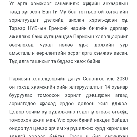
Уг арга хэмжээг санаачилж хүмүүсийн анхаарлын
төвд хүргэсэн Бан Ги Мүн бол тогтвортой хөгжлийн
зорилтуудыг дэлхийд анхлан хэрэгжүүлсэн хүн.
Тэрээр НҮБ-ын Ерөнхий нарийн бичгийн даргаар
ажиллаж байх хугацаандаа Парисын хэлэлцээрийг
өөрчлөхөд чухал нөлөө үзүүлж дэлхийн уур
амьсгалын өөрчлөлтийн эсрэг арга хэмжээ авсан.
Түүнд алга ташихыг та бүгдээс хүсэж байна.
Парисын хэлэлцээрийн дагуу Солонгос улс 2030
он гэхэд хүлэмжийн хийн ялгаруулалтыг 14 хувиар
бууруулах томоохон зорилт дэвшүүлсэн агаад
зорилгодоо хүрэхэд ердөө долоон жил үлджээ.
Цэвэр эрчим хүч рүү шилжинэ гэдэг үр өгөөж өгөхүйц
томоохон ажил мөн. Улс орон бүхний нөхцөл байдал
ондоо тул цэвэр эрчим хүч рүү шилжих хурд харилцан
адилгүй хэвээр байгаа. Гэсэн ч бид саруулхан