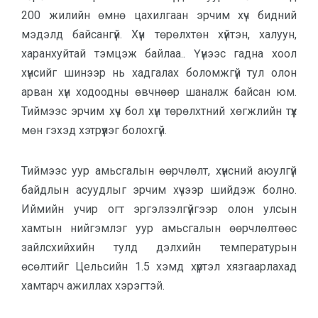
200 жилийн өмнө цахилгаан эрчим хүч бидний
мэдэлд байсангүй. Хүн төрөлхтөн хүйтэн, халуун,
харанхуйтай тэмцэж байлаа.. Үүнээс гадна хоол
хүнсийг шинээр нь хадгалах боломжгүй тул олон
арван хүн ходоодны өвчнөөр шаналж байсан юм.
Тиймээс эрчим хүч бол хүн төрөлхтний хөгжлийн түүх
мөн гэхэд хэтрүүлэг болохгүй.
Тиймээс уур амьсгалын өөрчлөлт, хүнсний аюулгүй
байдлын асуудлыг эрчим хүчээр шийдэж болно.
Иймийн учир огт эргэлзэлгүйгээр олон улсын
хамтын нийгэмлэг уур амьсгалын өөрчлөлтөөс
зайлсхийхийн тулд дэлхийн температурын
өсөлтийг Цельсийн 1.5 хэмд хүртэл хязгаарлахад
хамтарч ажиллах хэрэгтэй.