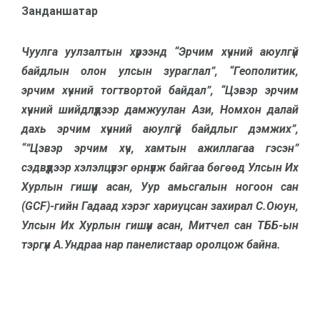
Занданшатар
Чуулга уулзалтын хүрээнд “Эрчим хүчний аюулгүй
байдлын олон улсын зураглал”, “Геополитик,
эрчим хүчний тогтвортой байдал”, “Цэвэр эрчим
хүчний шийдлүүдээр дамжуулан Aзи, Номхон далай
дахь эрчим хүчний аюулгүй байдлыг дэмжих”,
“”Цэвэр эрчим хүч, хамтын ажиллагаа гэсэн”
сэдвүүдээр хэлэлцүүлэг өрнүүлж байгаа бөгөөд Улсын Их
Хурлын гишүүн асан, Уур амьсгалын ногоон сан
(GCF)-гийн Гадаад хэрэг хариуцсан захирал С.Оюун,
Улсын Их Хурлын гишүүн асан, Митчел сан ТББ-ын
тэргүүн А.Ундраа нар панелистаар оролцож байна.