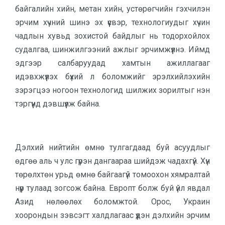
байгалийн хийн, метан хийн, устөрөгчийн гэхчилэн
эрчим хүчний шинэ эх үүсвэр, технологиудыг хүчин
чадлын хувьд зохистой байдлыг нь тодорхойлох
судалгаа, шинжилгээний ажлыг эрчимжүүлнэ. Иймд
эдгээр салбаруудад хамтын ажиллагааг
идэвхжүүлэх бүхий л боломжийг эрэлхийлэхийн
зэрэгцээ ногоон технологид шилжих зорилтыг нэн
тэргүүнд дэвшүүлж байна.
Дэлхий нийтийн өмнө тулгагдаад буй асуудлыг
өдгөө аль ч улс гүрэн дангаараа шийдэж чадахгүй. Хүн
төрөлхтөн урьд өмнө байгаагүй томоохон хямралтай
нүүр тулаад зогсож байна. Европт болж буй үйл явдал
Азид нөлөөлөх боломжтой. Орос, Украин
хоорондын зэвсэгт халдлагаас үүдэн дэлхийн эрчим