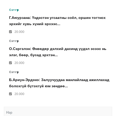
Сэтгүүл
Г.Аюурзана: Үндэстэн угсаатны соёл, оршин тогтнох
эрхийг хувь хүний эрхээс...
20.000
Сэтгүүл
О.Сэргэлэн: Өнөөдөр дэлхий дахинд үүдэл эсээс нь
элэг, бөөр, бусад эрхтэн...
20.000
Сэтгүүл
Б.Ариун-Эрдэнэ: Залуучуудаа манлайлаад ажиллахад
болохгүй бүтэхгүй юм зөндөө...
20.000