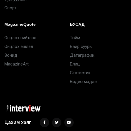
Спорт
MagazineQuote
БУСАД
Онцлох нийтлэл
Тойм
Онцлох эшлэл
Байр суурь
Зочид
Датаграфик
MagazineArt
Блиц
Статистик
Видео мэдээ
Цахим хаяг