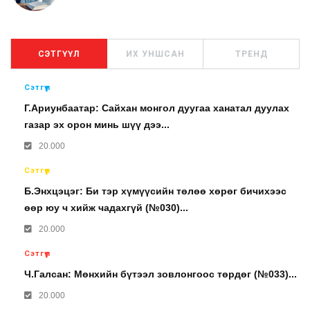
СЭТГҮҮЛ
ИХ УНШСАН
ТРЕНД
Сэтгүүл
Г.Ариунбаатар: Сайхан монгол дуугаа ханатал дуулах
газар эх орон минь шүү дээ...
20.000
Сэтгүүл
Б.Энхцэцэг: Би тэр хүмүүсийн төлөө хөрөг бичихээс
өөр юу ч хийж чадахгүй (№030)...
20.000
Сэтгүүл
Ч.Галсан: Мөнхийн бүтээл зовлонгоос төрдөг (№033)...
20.000