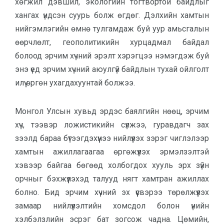
хөгжил дэвшил, экологийн тогтвортой байдлыг
хангах үндсэн суурь болж өгдөг. Дэлхийн хамтын
нийгэмлэгийн өмнө тулгамдаж буй уур амьсгалын
өөрчлөлт, геополитикийн хурцадмал байдал
болоод эрчим хүчний эрэлт хэрэгцээ нэмэгдэж буй
энэ үед эрчим хүчний аюулгүй байдлын тухай ойлголт
илүү өргөн ухагдахуунтай болжээ.
Монгол Улсын хувьд эрдэс баялгийн нөөц, эрчим
хүч, тээвэр ложистикийн сүлжээ, гуравдагч зах
зээлд бараа бүтээгдэхүүнээ нийлүүлэх зэрэг чиглэлээр
хамтын ажиллагаагаа өргөжүүлэх эрмэлзэлтэй
хэвээр байгаа бөгөөд холбогдох хууль эрх зүйн
орчныг бэхжүүлэхэд талууд нягт хамтран ажиллах
болно. Бид эрчим хүчний эх үүсвэрээ төрөлжүүлэх
замаар нийлүүлэлтийн хомсдол болон үнийн
хэлбэлзлийн эсрэг бат зогсож чадна. Цөмийн,