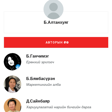
Б.Алтанхуяг
АВТОРЫН ӨРӨӨ
Б.Ганчимэг
Ерөнхий эрхлэгч
Б.Бямбасүрэн
Маркетингийн алба
Д.Сайнбаяр
Хариуцлагатай нарийн бичгийн дарга