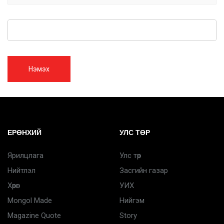
Нэмэх
ЕРӨНХИЙ
УЛС ТӨР
Ярилцлага
Улс төр
Нийтлэл
Засгийн газар
Хөрөг
УИХ
Mongol Made
Нийгэм
Magazine Quote
Story