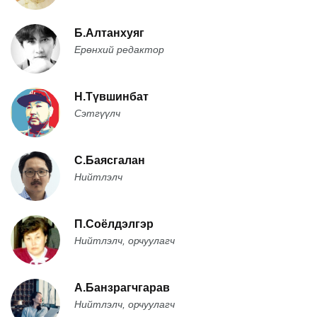
Б.Алтанхуяг
Ерөнхий редактор
Н.Түвшинбат
Сэтгүүлч
С.Баясгалан
Нийтлэлч
П.Соёлдэлгэр
Нийтлэлч, орчуулагч
А.Банзрагчгарав
Нийтлэлч, орчуулагч