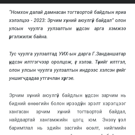
“Номхон далай дамнасан тогтвортой байдлын яриа
хэлэлцээ - 2023: Эрчим хүчний аюулгүй байдал” олон
улсын чуулга уулзалтын үндсэн арга хэмжээ
үргэлжилж байна.
Тус чуулга уулзалтад УИХ-ын дарга Г.Занданшатар
үндсэн илтгэгчээр оролцож, үг хэлэв. Түүнийг илтгэл,
олон улсын чуулга уулзалтын индрээс хэлсэн үгийг
уншигчдадаа утгачлан хүргэе.
Эрчим хүчний аюулгүй байдлын үндсэн зарчим нь
бидний өнөөгийн болон ирээдүйн эрэлт хэрэгцээг
хангасан эрчим хүчний тогтвортой байдал,
найдвартай хангамжийн цогц юм. Энэхүү үзэл
баримтлал нь эдийн засгийн өсөлт, нийгмийн