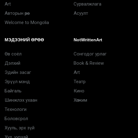
Art
Сурвалжлага
Авторын өрөө
Асуулт
Welcome to Mongolia
МЭДЭЭНИЙ ӨРӨӨ
NotWrittenArt
Өв соёл
Сонгодог урлаг
Дэлхий
Book & Review
Эдийн засаг
Art
Эрүүл мэнд
Театр
Байгаль
Кино
Шинжлэх ухаан
Хөгжим
Технологи
Боловсрол
Хууль, эрх зүй
Уул, уурхай