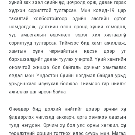
хүчний зах зээл сүүлийн үед цочролд орж, даван гарах
хүндхэн сорилттой тулгарсан. Мөн ковид-19 цар
тахалтай холбоотойгоор эдийн засгийн өртөг
нэмдэгдэж, дэлхийн олон оронд хүсний хомсдол,
уур амьсгалын өөрчлөлт зэрэг хил хязгааргүй
сорилтууд тулгарсан. Тиймээс бид хамт ажиллаж,
хамтын хүчин чармайлтын үндсэн дээр уг
бэрхшээлүүдийг даван туулах учиртай. Үүний хамгийн
оновчтой жишээ бол байгаль орчныг хамгаалах
явдал мөн. Үндэстэн бүрийн нэгдмэл байдал урьд
урьдынхаас илүү чухал болжээ. Тиймээс гар нийлж
ажиллах цаг ирсэн байна.
Өнөөдөр бид дэлхий нийтийг цэвэр эрчим хүч
үйлдвэрлэх чиглэлд анхаарч, арга хэмжээ авахын
тулд нэгдсэн. Эрчим хүч бол улс орны хөгжил, хүн
төрөлхтний оршин тогтнох үндэс суурь мөн. Магад