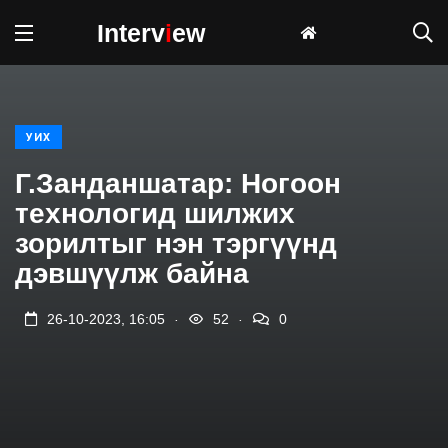
Interv
i
ew
УИХ
Г.Занданшатар: Ногоон
технологид шилжих
зорилтыг нэн тэргүүнд
дэвшүүлж байна
.
.
26-10-2023, 16:05
52
0