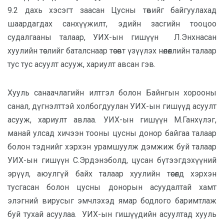
9.2 дахь хэсэгт заасан Цусны төвийг байгуулахад
шаардагдах санхүүжилт, эдийн засгийн тооцоо
судалгааны талаар, УИХ-ын гишүүн Л.Энхнасан
хуулийн төслийг баталснаар төсөвт үзүүлэх нөлөөллийн талаар
тус тус асуулт асууж, хариулт авсан гэв.
Хууль санаачлагийн илтгэл болон Байнгын хорооны
санал, дүгнэлттэй холбогдуулан УИХ-ын гишүүд асуулт
асууж, хариулт авлаа. УИХ-ын гишүүн М.Ганхүлэг,
манай улсад хичээн тооны цусны донор байгаа талаар
болон тэднийг хэрхэн урамшуулж дэмжиж буй талаар
УИХ-ын гишүүн С.Эрдэнэболд, цусан бүтээгдэхүүний
эрүүл, аюулгүй байх талаар хуулийн төсөлд хэрхэн
тусгасан болон цусны донорын асуудалтай хамт
элэгний вирусыг эмчлэхэд ямар бодлого баримтлаж
буй тухай асуулаа. УИХ-ын гишүүдийн асуултад хууль