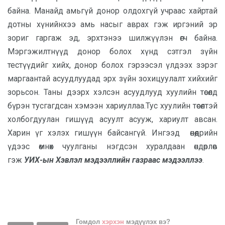
байна. Манайд амьгүй донор олдохгүй учраас хайртай
дотны хүнийнхээ амь насыг аврах гэж иргэний эр
зориг гаргаж эд, эрхтэнээ шилжүүлэн өгч байна.
Мэргэжилтнүүд донор болох хүнд сэтгэл зүйн
тестүүдийг хийх, донор болох гэрээсэл үлдээх зэрэг
маргаантай асуудлуудад эрх зүйн зохицуулалт хийхийг
зорьсон. Таны дээрх хэлсэн асуудлууд хуулийн төсөлд
бүрэн тусгагдсан хэмээн хариуллаа.Тус хуулийн төсөлтэй
холбогдуулан гишүүд асуулт асууж, хариулт авсан.
Харин үг хэлэх гишүүн байсангүй. Ингээд өнөөдрийн
үдээс өмнөх чуулганы нэгдсэн хуралдаан өндөрлөв
гэж
УИХ-ын Хэвлэл мэдээллийн газраас мэдээллээ
.
Гомдол
хэрхэн
мэдүүлэх вэ?