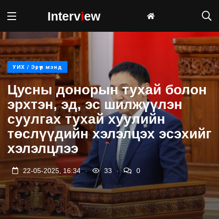
Interv
i
ew
УИХ / Эрүүл мэнд
Цусны донорын тухай болон
эрхтэн, эд, эс шилжүүлэн
суулгах тухай хуулийн
төслүүдийн хэлэлцэх эсэхийг
хэлэлцлээ
.
.
22-05-2025, 16:34
33
0