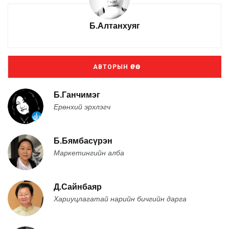
Б.Алтанхуяг
АВТОРЫН ӨРӨӨ
Б.Ганчимэг
Ерөнхий эрхлэгч
Б.Бямбасүрэн
Маркетингийн алба
Д.Сайнбаяр
Хариуцлагатай нарийн бичгийн дарга