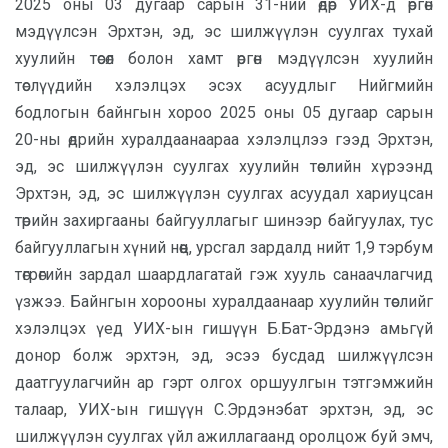
2025 оны 03 дугаар сарын 31-ний өдөр УИХ-д өргөн
мэдүүлсэн Эрхтэн, эд, эс шилжүүлэн суулгах тухай
хуулийн төсөл болон хамт өргөн мэдүүлсэн хуулийн
төслүүдийн хэлэлцэх эсэх асуудлыг Нийгмийн
бодлогын байнгын хороо 2025 оны 05 дугаар сарын
20-ны өдрийн хуралдаанаараа хэлэлцлээ гээд Эрхтэн,
эд, эс шилжүүлэн суулгах хуулийн төслийн хүрээнд
Эрхтэн, эд, эс шилжүүлэн суулгах асуудал хариуцсан
төрийн захиргааны байгууллагыг шинээр байгyулах, тус
байгууллагын хүний нөөц, урсгал зардалд нийт 1,9 тэрбум
төгрөгийн зардал шаардлагатай гэж хууль санаачлагчид
үзжээ. Байнгын хорооны хуралдаанаар хуулийн төслийг
хэлэлцэх үед УИХ-ын гишүүн Б.Бат-Эрдэнэ амьгүй
донор болж эрхтэн, эд, эсээ бусдад шилжүүлсэн
даатгуулагчийн ар гэрт олгох оршуулгын тэтгэмжийн
талаар, УИХ-ын гишүүн С.Эрдэнэбат эрхтэн, эд, эс
шилжүүлэн суулгах үйл ажиллагаанд оролцож буй эмч,