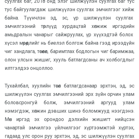
суулгах баг, 2018 онд элэг шилжүүлэн суулгах баг тус
тус байгуулагдаж шилжүүлэн суулгах эмчилгээг хийж
байна. Түүнчлэн эд, эс, үр шилжүүлэн суулгах
эмчилгээний төрлүүд хурдацтай хөгжиж иргэдийн
амьдралын чанарыг сайжруулах, үр хүүхэдтэй болох
хүсэл мөрөөдлийг нь биелэл болгож байна гээд ирээдүйн
чиг хандлага, төсөөлөл, баримтлах бодлогын чиг баримжаа,
олон улсын жишиг, хууль батлагдсаны ач холбогдлыг
илтгэлдээ онцоллоо.
Тухайлбал, хуулийн төсөл батлагдсанаар эрхтэн, эд, эс
шилжүүлэн суулгах эмчилгээний эрх зүйн орчин улам
боловсронгуй болж, эмчилгээний аргууд улам
нэмэгдэж, хөгжин дэвших шинэ боломжууд нээгдэнэ.
Мөн иргэд эх орондоо дэлхийн жишигт нийцсэн
чанартай эмчилгээ үйлчилгээг хүртээмжтэй хүртэх,
гадаад улс орон руу эрхтэн, эд, эс шилжүүлэн суулгах