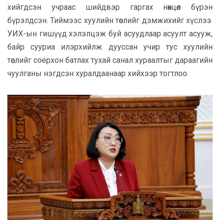
хийгдсэн учраас шийдвэр гаргах нөхцөл бүрэн
бүрэлдсэн. Тиймээс хуулийн төслийг дэмжихийг хүслээ.
УИХ-ын гишүүд хэлэлцэж буй асуудлаар асуулт асууж,
байр сууриа илэрхийлж дууссан учир тус хуулийн
төслийг соёрхон батлах тухай санал хураалтыг дараагийн
чуулганы нэгдсэн хуралдаанаар хийхээр тогтлоо.