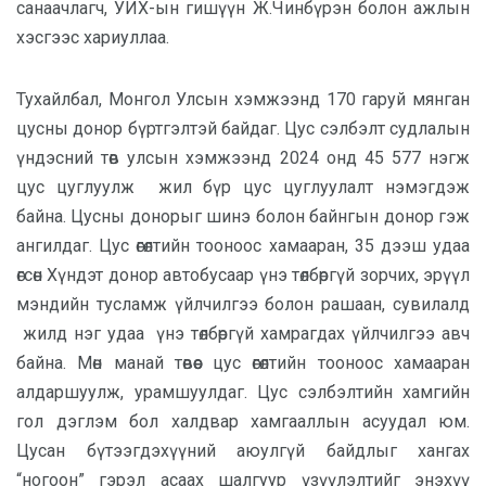
санаачлагч, УИХ-ын гишүүн Ж.Чинбүрэн болон ажлын
хэсгээс хариуллаа.
Тухайлбал, Монгол Улсын хэмжээнд 170 гаруй мянган
цусны донор бүртгэлтэй байдаг. Цус сэлбэлт судлалын
үндэсний төв улсын хэмжээнд 2024 онд 45 577 нэгж
цус цуглуулж жил бүр цус цуглуулалт нэмэгдэж
байна. Цусны донорыг шинэ болон байнгын донор гэж
ангилдаг. Цус өгөлтийн тооноос хамааран, 35 дээш удаа
өгсөн Хүндэт донор автобусаар үнэ төлбөргүй зорчих, эрүүл
мэндийн тусламж үйлчилгээ болон рашаан, сувилалд
жилд нэг удаа үнэ төлбөргүй хамрагдах үйлчилгээ авч
байна. Мөн манай төвөөс цус өгөлтийн тооноос хамааран
алдаршуулж, урамшуулдаг. Цус сэлбэлтийн хамгийн
гол дэглэм бол халдвар хамгааллын асуудал юм.
Цусан бүтээгдэхүүний аюулгүй байдлыг хангах
“ногоон” гэрэл асаах шалгуур үзүүлэлтийг энэхүү