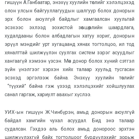
гишүүн А.Ганбаатар, энэхүү хуулийн төслийг хэлэлцэхэд
олон улсын байгууллагуудын шалгуур болох донорын
эрх болон аюулгүй байдлыг хамгаалсан хуультай
эсэхээс эхлээд зохистой зөвшөөрлийн шаардлага,
худалдааны болон албадлагын хатуу хориг, донорын
эрүүл мэндийг урт хугацаанд хянах тогтолцоо, ил тод
хяналттай шилжүүлэн суулгах систем зэрэг асуудлыг
хангаагүй хэмээн үзсэн. Мөн донор болох хүний сэтгэл
зүйн үнэлгээг хэрхэн хийх талаар хуульд тусгасан
эсэхэд эргэлзэж байна. Энэхүү хуулийн төслийг
“түүхий” байна гэж үзээд хэлэлцэхийг хойшлуулах
санал гаргаж, хариулт авахыг хүслээ.
УИХ-ын гишүүн Ж.Чинбүрэн, амьд донорын аюулгүй
байдал хамгийн чухал асуудал. Бид энэ талаар
судалсан. Гэхдээ аль болох амьд донороос эрхтэн
шилжүүлэхгүй байх тогтолцоог бүрдүүлэхийг зорьж