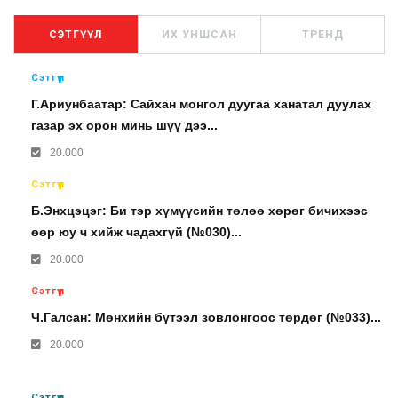
СЭТГҮҮЛ
ИХ УНШСАН
ТРЕНД
Сэтгүүл
Г.Ариунбаатар: Сайхан монгол дуугаа ханатал дуулах
газар эх орон минь шүү дээ...
20.000
Сэтгүүл
Б.Энхцэцэг: Би тэр хүмүүсийн төлөө хөрөг бичихээс
өөр юу ч хийж чадахгүй (№030)...
20.000
Сэтгүүл
Ч.Галсан: Мөнхийн бүтээл зовлонгоос төрдөг (№033)...
20.000
Сэтгүүл