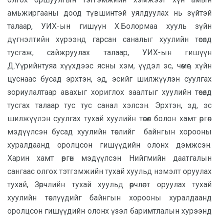
амьжиргааны доод түвшинтэй уялдуулах нь зүйтэй
талаар, УИХ-ын гишүүн Х.Болормаа хууль зүйн
дүгнэлтийн хүрээнд гарсан саналыг хуулийн төсөлд
тусгаж, сайжруулах талаар, УИХ-ын гишүүн
Д.Үүрийнтуяа хүүхдээс ясны хэм, үүдэл эс, чөмөг, хүйн
цуснаас бусад эрхтэн, эд, эсийг шилжүүлэн суулгах
зориулалтаар авахыг хориглох заалтыг хуулийн төсөлд
тусгах талаар тус тус санал хэлсэн. Эрхтэн, эд, эс
шилжүүлэн суулгах тухай хуулийн төсөл болон хамт өргөн
мэдүүлсэн бусад хуулийн төслийг байнгын хорооны
хуралдаанд оролцсон гишүүдийн олонх дэмжсэн.
Харин хамт өргөн мэдүүлсэн Нийгмийн даатгалын
сангаас олгох тэтгэмжийн тухай хуульд нэмэлт оруулах
тухай, Зөрчлийн тухай хуульд өөрчлөлт оруулах тухай
хуулийн төслүүдийг байнгын хорооны хуралдаанд
оролцсон гишүүдийн олонх үзэл баримтлалын хурээнд