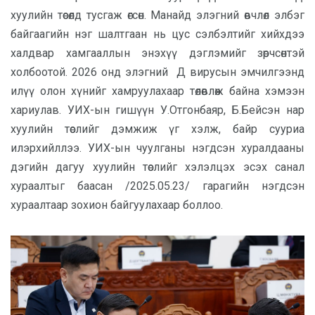
хуулийн төсөлд тусгаж өгсөн. Манайд элэгний өвчлөл элбэг
байгаагийн нэг шалтгаан нь цус сэлбэлтийг хийхдээ
халдвар хамгааллын энэхүү дэглэмийг зөрчсөнтэй
холбоотой. 2026 онд элэгний Д вирусын эмчилгээнд
илүү олон хүнийг хамруулахаар төлөвлөж байна хэмээн
хариулав. УИХ-ын гишүүн У.Отгонбаяр, Б.Бейсэн нар
хуулийн төслийг дэмжиж үг хэлж, байр сууриа
илэрхийллээ. УИХ-ын чуулганы нэгдсэн хуралдааны
дэгийн дагуу хуулийн төслийг хэлэлцэх эсэх санал
хураалтыг баасан /2025.05.23/ гарагийн нэгдсэн
хураалтаар зохион байгуулахаар боллоо.