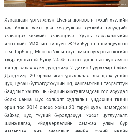
Хуралдаан үргэлжлэн Цусны донорын тухай хуулийн
төсөл болон хамт өргөн мэдүүлсэн хуулийн төслүүдийг
хэлэлцэх эсэхийг хэлэлцлээ. Хууль санаачлагчийн
илтгэлийг УИХ-ын гишүүн Ж.Чинбүрэн танилцуулсан
юм. Тэрбээр, Монгол Улсын хүн амын суваргын хэтийн
төлөвөөр идэвхтэй буюу 24-45 насны донорын хүн амын
тоонд эзлэх хувь дунджаар 2 дахин буурахаар байна.
Дунджаар 20 орчим жил үргэлжлэх энэ цонх үеийн
цус, цусан бүтээгдэхүүний нөөц, хангамжийн тасралтгүй
байдлыг хангах нь бидний өмнө тулгамдсан гол асуудал
болж байна. Цус сэлбэлт судлалын үндэсний төвийн
орон тоо 2014 оноос хойш 20 гаруй хувь нэмэгдсэн
байхад цус, түүний бүрэлдэхүүн хэсэг цуглуулалт,
шинжилгээ, үйлдвэрлэлийн хэмжээ улам бүр
нэмэгдэн, энэ ачааллыг өнөөгийн хүний нөөцийн