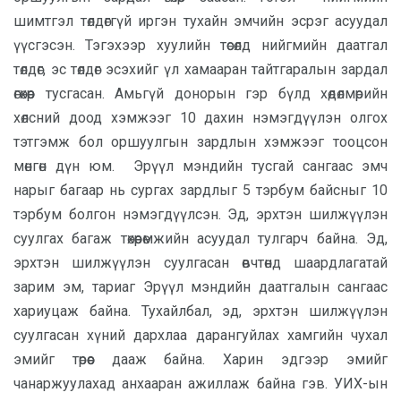
шимтгэл төлдөггүй иргэн тухайн эмчийн эсрэг асуудал
үүсгэсэн. Тэгэхээр хуулийн төсөлд нийгмийн даатгал
төлдөг, эс төлдөг эсэхийг үл хамааран тайтгаралын зардал
өгөхөөр тусгасан. Амьгүй донорын гэр бүлд хөдөлмөрийн
хөлсний доод хэмжээг 10 дахин нэмэгдүүлэн олгох
тэтгэмж бол оршуулгын зардлын хэмжээг тооцсон
мөнгөн дүн юм. Эрүүл мэндийн тусгай сангаас эмч
нарыг багаар нь сургах зардлыг 5 тэрбум байсныг 10
тэрбум болгон нэмэгдүүлсэн. Эд, эрхтэн шилжүүлэн
суулгах багаж төхөөрөмжийн асуудал тулгарч байна. Эд,
эрхтэн шилжүүлэн суулгасан өвчтөнд шаардлагатай
зарим эм, тариаг Эрүүл мэндийн даатгалын сангаас
хариуцаж байна. Тухайлбал, эд, эрхтэн шилжүүлэн
суулгасан хүний дархлаа дарангуйлах хамгийн чухал
эмийг төрөөс дааж байна. Харин эдгээр эмийг
чанаржуулахад анхааран ажиллаж байна гэв. УИХ-ын