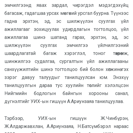
эмчилгээнд явах зардал, чирэгдэл мэдэгдэхүйц
багасаж, гадагшаа урсах мөнгөний урсгал буурна. Түүнээс
гадна эрхтэн, эд, эс шилжүүлэн суулгах үйл
ажиллагааг зохицуулах удирдлагын тогтолцоо, үйл
ажиллагаа шинэ шатанд гарах, эрхтэн, эд, эс
шилжүүлэн суулгах эмчилгээ үйлчилгээний
шаардлагатай багаж хэрэглэл, тоног төхөөрөмж,
шинжилгээ судалгаа, сургалтын үйл ажиллагааны
санхүүжилтийн шинэ тогтолцоо бий болон хөгжинө гэх
зэрэг давуу талуудыг танилцуулсан юм. Энэхүү
танилцуулгын дараа тус хуулийн төслийг хэлэлцсэн
Нийгмийн бодлогын байнгын хорооны санал,
дүгнэлтийг УИХ-ын гишүүн А.Ариунзаяа танилцуулав.
Тэрбээр, УИХ-ын гишүүн Ж.Чинбүрэн,
Ж.Алдаржавхлан, А.Ариунзаяа, Н.Батсүмбэрэл нараас