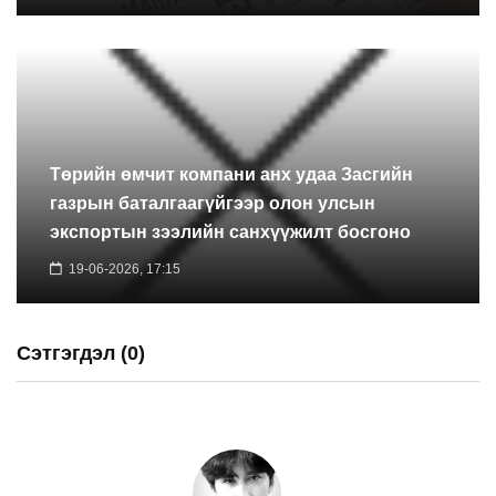
Төрийн өмчит компани анх удаа Засгийн
газрын баталгаагүйгээр олон улсын
экспортын зээлийн санхүүжилт босгоно
19-06-2026, 17:15
Сэтгэгдэл (0)