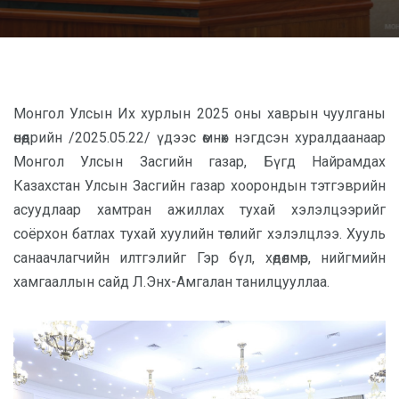
Монгол Улсын Их хурлын 2025 оны хаврын чуулганы
өнөөдрийн /2025.05.22/ үдээс өмнөх нэгдсэн хуралдаанаар
Монгол Улсын Засгийн газар, Бүгд Найрамдах
Казахстан Улсын Засгийн газар хоорондын тэтгэврийн
асуудлаар хамтран ажиллах тухай хэлэлцээрийг
соёрхон батлах тухай хуулийн төслийг хэлэлцлээ. Хууль
санаачлагчийн илтгэлийг
Гэр бүл, хөдөлмөр, нийгмийн
хамгааллын сайд Л.Энх-Амгалан танилцууллаа.