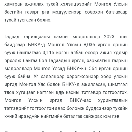
хамтран ажиллах тухай хэлэлцээрийг Монгол Улсын
Засгийн газарт өргөн мэдүүлснээр соёрхон батлахаар
тухай тусгасан болно.
Гадаад харилцааны яамны мэдээллээр 2023 оны
байдлаар БНКУ-д Монгол Улсын 8,036 иргэн оршин
сууж байгаагаас 3,115 иргэн албан ёсоор ажил хөдөлмөр
эрхэлж байгаа бол Гадаадын иргэн, харьяатын газрын
мэдээллээр Монгол Улсад БНКУ-ын 564 иргэн оршин
сууж байна. Уг хэлэлцээр хэрэгжсэнээр хоёр улсын
иргэд Монгол Улс болон БНКУ-д ажилласан, шимтгэл
төлсөн хугацааг нэгтгэн өндөр насны тэтгэвэр тогтоолгох,
Монгол Улсын иргэд БНКУ-аас хуримтлалын
тэтгэврийг тогтоолгон авах боломж бүрдсэнээр тухайн
хүний ирээдүйн нийгмийн баталгаа сайжрах юм гэв.