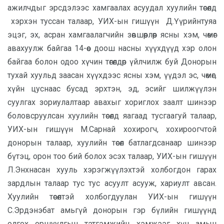
ажилчдыг эрсдэлээс хамгаалах асуудал хуулийн төсөлд
хэрхэн туссан талаар, УИХ-ын гишүүн Д.Үүрийнтуяа
эцэг, эх, асран хамгаалагчийн зөвшөөрлөөр ясны хэм, чөмөг
авахуулж байгаа 14-өөс доош насны хүүхдүүд хэр олон
байгаа болон одоо хүчин төгөлдөр үйлчилж буй Донорын
тухай хуульд заасан хүүхдээс ясны хэм, үүдэл эс, чөмөг,
хүйн цуснаас бусад эрхтэн, эд, эсийг шилжүүлэн
суулгах зориулалтаар авахыг хориглох заалт шинээр
боловсруулсан хуулийн төсөлд яагаад тусгаагуй талаар,
УИХ-ын гишүүн М.Сарнай хохирогч, хохироогчтой
донорын талаар, хуулийн төсөл батлагдсанаар шинээр
бүтэц, орон тоо бий болох эсэх талаар, УИХ-ын гишүүн
Л.Энхнасан хууль хэрэгжүүлэхтэй холбогдон гарах
зардлын талаар тус тус асуулт асууж, хариулт авсан.
Хуулийн төсөлтэй холбогдуулан УИХ-ын гишүүн
С.Эрдэнэбат амьгүй донорын гэр бүлийн гишүүнд
олгох оршуулгын тэтгэмжийн хэмжээг хүн амын