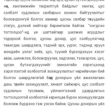
нөөц, хангамжийн тасралтгүй байдлыг хангах, цус
сэлбэлт судлалын салбарын зохион байгyулалтыг
боловсронгуй болгох замаар цусны салбар төвүүдийн
статус, дэлхий нийтээр баримталж байгаа "нэгдсэн
тогтолцоо"-нд үе шаттайгаар шилжих асуудлыг
тодорхой болгох, цусны донор, цус сэлбүүлэгчид
тавигдах шаардлага, тэдний эрх, үүрэг, тэдэнд эрүүл
мэндийн үзлэг хийх, цус, түүний бүрэлдэхүүн хэсэг
авах, шинжлэх, боловсруулах, хадгалах, тээвэрлэх, цус,
цусан бүтээгдэхүүнийг эмнэлгийн хэрэгцээнд
хэрэглэхтэй холбоотой зохицуулалтыг нарийвчлан бий
болгох шаардлагатай бөгөөд донорын үйл ажиллагаан
дахь төрийн зохицуулалт, хяналт сайжирч, цус сэлбэлт
судлалын тусламж, үйлчилгээний удирдлагын
тогтолцоотой холбоотой харилцаа бүрэн зохицуулагдах
боломж бүрдэнэ гэж узсэн байна. Цусны донорын үйл