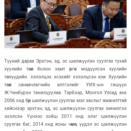
Түүний дараа Эрхтэн, эд, эс шилжүүлэн суулгах тухай
хуулийн төсөл болон хамт өргөн мэдүүлсэн хуулийн
төслүүдийн хэлэлцэх эсэхийг хэлэлцсэн юм. Хуулийн
төсөл санаачлагчийн илтгэлийг УИХ-ын гишүүн
Ж.Чинбүрэн танилцуулав. Тэрбээр, Монгол Улсад анх
2006 онд бөөр шилжүүлэн суулгах мэс заслыг амжилттай
хийснээр эрхтэн, эд, эс шилжүүлэн суулгах эмчилгээ
эхэлсэн. Үүнээс хойш 2011 онд элэг шилжүүлэн
суулгах баг, 2014 онд ясны чөмөг, үүдэл эс шилжүүлэн