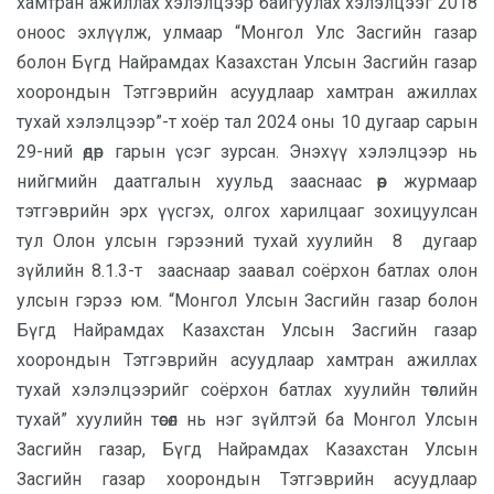
хамтран ажиллах хэлэлцээр байгуулах хэлэлцээг 2018
оноос эхлүүлж, улмаар “Монгол Улс Засгийн газар
болон Бүгд Найрамдах Казахстан Улсын Засгийн газар
хоорондын Тэтгэврийн асуудлаар хамтран ажиллах
тухай хэлэлцээр”-т хоёр тал 2024 оны 10 дугаар сарын
29-ний өдөр гарын үсэг зурсан.
Энэхүү хэлэлцээр нь
нийгмийн даатгалын хуульд зааснаас өөр журмаар
тэтгэврийн эрх үүсгэх, олгох харилцааг зохицуулсан
тул Олон улсын гэрээний тухай хуулийн 8 дугаар
зүйлийн 8.1.3-т зааснаар заавал соёрхон батлах олон
улсын гэрээ юм. “Монгол Улсын Засгийн газар болон
Бүгд Найрамдах Казахстан Улсын Засгийн газар
хоорондын Тэтгэврийн асуудлаар хамтран ажиллах
тухай хэлэлцээрийг соёрхон батлах хуулийн төслийн
тухай” хуулийн төсөл нь нэг зүйлтэй ба Монгол Улсын
Засгийн газар, Бүгд Найрамдах Казахстан Улсын
Засгийн газар хоорондын Тэтгэврийн асуудлаар