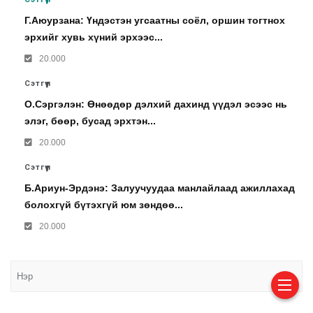
Г.Аюурзана: Үндэстэн угсаатны соёл, оршин тогтнох
эрхийг хувь хүний эрхээс...
20.000
Сэтгүүл
О.Сэргэлэн: Өнөөдөр дэлхий дахинд үүдэл эсээс нь
элэг, бөөр, бусад эрхтэн...
20.000
Сэтгүүл
Б.Ариун-Эрдэнэ: Залуучуудаа манлайлаад ажиллахад
болохгүй бүтэхгүй юм зөндөө...
20.000