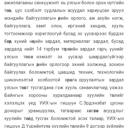
ажиллагааны санхүүжилт нь улсын болон орон нутгийн
төсөв, цус сэлбэлт судлалын асуудал хариуцсан эруул
мэндийн байгyуллагын өөрийн орлого, аж ахуйн нэгж,
байгyуллага, хамт олон, иргэний хандив, хууль
тогтоомжоор хориглоогүй бусад эх үүсвэрээс бурдэх
бөгөөд хүний нөөцийн зардал, материаллаг зардал, бусад
зардалд нийт 14 тэрбум төгрөгийн зардал гарч, үүнийг
улсын төсвөө нэмэлт эх үүсвэр шаардахгүйгээр
байгууллагын өөрийн орлогоор эхний ээлжинд зохион
байгуулах боломжтой, цаашид техник, технологийн
шинэчлэлтэй холбоотой хөрөнгө оруулалтын зардал
улсын төсөвт тусгагдана гэж хууль санаачлагчид үзжээ.
Байнгын хорооны хуралдаанаар хуулийн төслийг
хэлэлцэх үед УИХ-ын гишүүн С.Эрдэнэбат цусны
донорыг урамшуулах, татвараас хөнгөлөх асуудлыг
хуулийн төсөлд тусгах боломжтой эсэх талаар, УИХ-ын
гишүүн Д.Үүрийнтуяа хуулийн төслийн 9 дугээр зуйлийн