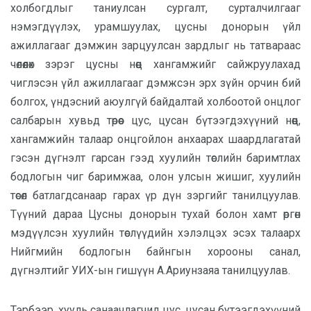
холбогдлыг таниулсан сургалт, сурталчилгааг
нэмэгдүүлэх, урамшуулах, цусны донорын үйл
ажиллагааг дэмжин зарцуулсан зардлыг нь татвараас
чөлөөлөх зэрэг цусны нөөц хангамжийг сайжруулахад
чиглэсэн үйл ажиллагааг дэмжсэн эрх зүйн орчин бий
болгох, үндэсний аюулгүй байдалтай холбоотой онцлог
салбарын хувьд төрөөс цус, цусан бүтээгдэхүүний нөөц,
хангамжийн талаар онцгойлон анхаарах шаардлагатай
гэсэн дүгнэлт гарсан гээд хуулийн төслийн баримтлах
бодлогын чиг баримжаа, олон улсын жишиг, хуулийн
төсөл батлагдсанаар гарах үр дүн зэргийг танилцуулав.
Түүний дараа Цусны донорын тухай болон хамт өргөн
мэдүүлсэн хуулийн төслүүдийн хэлэлцэх эсэх талаарх
Нийгмийн бодлогын байнгын хорооны санал,
дүгнэлтийг УИХ-ын гишүүн А.Ариунзаяа танилцуулав.
Тэрбээр, хууль санаачлагчид цус, цусан бутээгдэхүүний