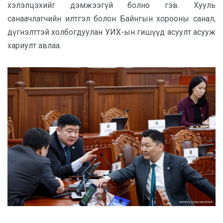
хэлэлцэхийг дэмжээгүй болно гэв. Хууль
санаачлагчийн илтгэл болон Байнгын хорооны санал,
дүгнэлттэй холбогдуулан УИХ-ын гишүүд асуулт асууж
хариулт авлаа.