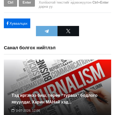
Ctrl
Enter
Холбоотой текстийг идэвхжүүлэн
Ctrl+Enter
дарна уу.
Хуваалцах
Санал болгох нийтлэл
Тэд иргэнээ биш, төрөө “тураах” бодлого
явуулдаг. Харин МАНай хэд...
3-07-2026, 12:00