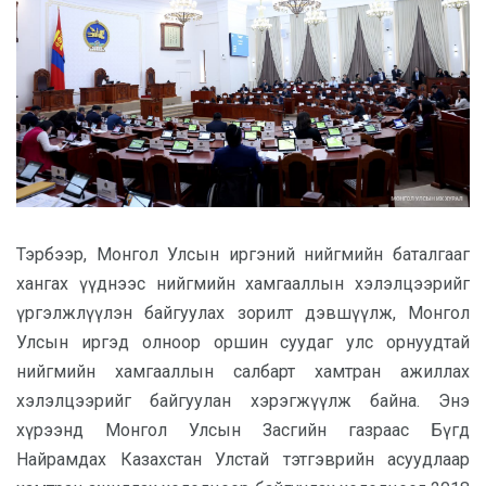
Тэрбээр, Монгол Улсын иргэний нийгмийн баталгааг
хангах үүднээс нийгмийн хамгааллын хэлэлцээрийг
үргэлжлүүлэн байгуулах зорилт дэвшүүлж, Монгол
Улсын иргэд олноор оршин суудаг улс орнуудтай
нийгмийн хамгааллын салбарт хамтран ажиллах
хэлэлцээрийг байгуулан хэрэгжүүлж байна. Энэ
хүрээнд Монгол Улсын Засгийн газраас Бүгд
Найрамдах Казахстан Улстай тэтгэврийн асуудлаар