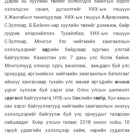
Дараа нь хуулийн төслийг холбогдох байнгын хороо
хэлэлцсэн санал, дүгнэлтийг УИХ-ын гишүүн
Х.Жангабыл танилцуулав.
УИХ-ын гишүүн А.Ариунзаяа,
С.Зулпхар, Б.Бейсен нар хуулийн төслийг дэмжиж, байр
сууриа илэрхийллээ. Тухайлбал, УИХ-ын гишүүн
С.Зулпхар, Монгол Улс нийгмийн хамгааллын
хэлэлцээрийг өнөөдрийн байдлаар зургаан улстай
байгуулсан. Казахстан улс 7 дахь улс болж байна.
Монголчууд олноор сурч, ажиллаж, амьдарч буй улс
орнуудад иргэнийхээ нийгмийн хамгааллын баталгааг
ийнхүү хангаснаар тухайн улс манай иргэдийн өмнө мөн
үүрэг хүлээж буй хэрэг юм. Олон улсын шилжилт
хөдөлгөөний байгууллага, НҮБ-ын Хөгжлийн хөтөлбөр, Хүн амын
сан зэрэг байгууллагууд нийгмийн хамгааллын энэхүү
хэлэлцээрийг байгуулж буй улс орнуудыг талархан
сайшаадаг. Хоёр улсын талаас 2018 оноос хойш 10
гаруй удаагийн хэлэлцээр хийж, нарийн судалгаа