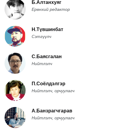
Б.Алтанхуяг
Ерөнхий редактор
Н.Түвшинбат
Сэтгүүлч
С.Баясгалан
Нийтлэлч
П.Соёлдэлгэр
Нийтлэлч, орчуулагч
А.Банзрагчгарав
Нийтлэлч, орчуулагч