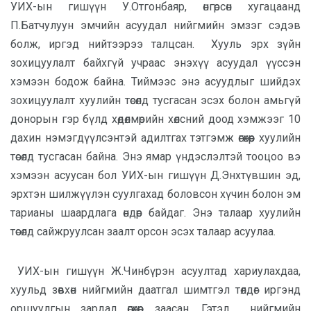
УИХ-ын гишүүн У.Отгонбаяр, өнгөрсөн хугацаанд
П.Батчулуун эмчийн асуудал нийгмийн эмзэг сэдэв
болж, иргэд нийтээрээ талцсан.
Хууль эрх зүйн
зохицуулалт байхгүй учраас энэхүү асуудал үүссэн
хэмээн бодож байна. Тиймээс энэ асуудлыг шийдэх
зохицуулалт хуулийн төсөлд тусгасан эсэх болон амьгүй
донорын гэр бүлд хөдөлмөрийн хөлсний доод хэмжээг 10
дахин нэмэгдүүлсэнтэй адилтгах тэтгэмж өгөхөөр хуулийн
төсөлд тусгасан байна. Энэ ямар үндэслэлтэй тооцоо вэ
хэмээн асуусан бол УИХ-ын гишүүн Д.Энхтүвшин эд,
эрхтэн шилжүүлэн суулгахад боловсон хүчин болон эм
тарианы шаардлага өндөр байдаг. Энэ талаар хуулийн
төсөлд сайжруулсан заалт орсон эсэх талаар асуулаа.
УИХ-ын гишүүн Ж.Чинбүрэн асуултад хариулахдаа,
хуульд зөвхөн нийгмийн даатгал шимтгэл төлдөг иргэнд
оршуулгын зардал өгөхөөр заасан. Гэтэл нийгмийн