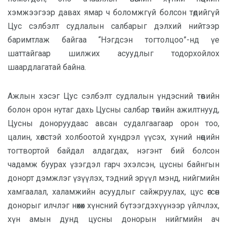
хэмжээгээр давах ямар ч боломжгүй болсон төдийгүй
Цус сэлбэлт судлалын салбарыг дэлхий нийтээр
баримтлаж байгаа “Нэгдсэн тогтолцоо”-нд үе
шаттайгаар шилжих асуудлыг тодорхойлох
шаардлагатай байна.
Ажлын хэсэг Цус сэлбэлт судлалын үндэсний төвийн
болон орон нутаг дахь Цусны салбар төвийн ажилтнууд,
Цусны доноруудаас авсан судалгаагаар орон тоо,
цалин, хөлстэй холбоотой хүндрэл үүсэх, хүний нөөцийн
тогтвортой байдал алдагдах, нэгэнт бий болсон
чадамж буурах үзэгдэл гарч эхэлсэн, цусны байнгын
донорт дэмжлэг үзүүлэх, тэдний эрүүл мэнд, нийгмийн
хамгаалал, халамжийн асуудлыг сайжруулах, цус өгсөн
донорыг илчлэг нөхөх хүнсний бүтээгдэхүүнээр үйлчлэх,
хүн амын дунд цусны донорын нийгмийн ач