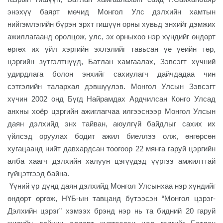
энэхүү баярт мөчид Монгол Улс дэлхийн хамтын
нийгэмлэгийн бүрэн эрхт гишүүн орны хувьд энхийг дэмжих
ажиллагаанд оролцож, улс, эх орныхоо нэр хүндийг өндөрт
өргөх их үйл хэргийн эхлэлийг тавьсан үе үеийн төр,
цэргийн зүтгэлтнүүд, Батлан хамгаалах, Зэвсэгт хүчний
удирдлага болон энхийг сахиулагч дайчдадаа чин
сэтгэлийн талархал дэвшүүлэв. Монгол Улсын Зэвсэгт
хүчин 2002 онд Бүгд Найрамдах Ардчилсан Конго Улсад
анхны хоёр цэргийн ажиглагчаа илгээснээр Монгол Улсын
даян дэлхийд энх тайван, аюулгүй байдлыг сахих их
үйлсэд оруулах бодит ажил биеллээ олж, өнгөрсөн
хугацаанд нийт давхардсан тоогоор 22 мянга гаруй цэргийн
алба хаагч дэлхийн халуун цэгүүдэд үүргээ амжилттай
гүйцэтгээд байна.
Үүний үр дүнд даян дэлхийд Монгол Улсынхаа нэр хүндийг
өндөрт өргөж, НҮБ-ын тавцанд бүтээсэн “Монгол цэрэг-
Дэлхийн цэрэг” хэмээх брэнд нэр нь та бидний 20 гаруй