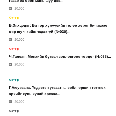
газар эх орон минь шүү дээ...
20.000
Сэтгүүл
Б.Энхцэцэг: Би тэр хүмүүсийн төлөө хөрөг бичихээс
өөр юу ч хийж чадахгүй (№030)...
20.000
Сэтгүүл
Ч.Галсан: Мөнхийн бүтээл зовлонгоос төрдөг (№033)...
20.000
Сэтгүүл
Г.Аюурзана: Үндэстэн угсаатны соёл, оршин тогтнох
эрхийг хувь хүний эрхээс...
20.000
Сэтгүүл