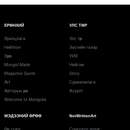
ЕРӨНХИЙ
УЛС ТӨР
Ярилцлага
Улс төр
Нийтлэл
Засгийн газар
Хөрөг
УИХ
Mongol Made
Нийгэм
Magazine Quote
Story
Art
Сурвалжлага
Авторын өрөө
Асуулт
Welcome to Mongolia
МЭДЭЭНИЙ ӨРӨӨ
NotWrittenArt
Өв соёл
Сонгодог урлаг