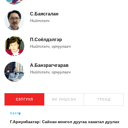
С.Баясгалан
Нийтлэлч
П.Соёлдэлгэр
Нийтлэлч, орчуулагч
А.Банзрагчгарав
Нийтлэлч, орчуулагч
СЭТГҮҮЛ
ИХ УНШСАН
ТРЕНД
Сэтгүүл
Г.Ариунбаатар: Сайхан монгол дуугаа ханатал дуулах