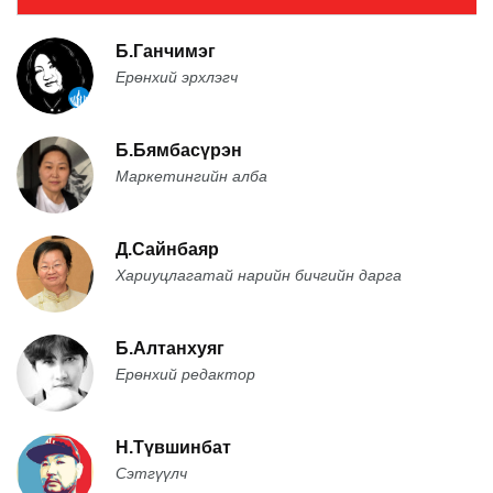
Б.Ганчимэг
Ерөнхий эрхлэгч
Б.Бямбасүрэн
Маркетингийн алба
Д.Сайнбаяр
Хариуцлагатай нарийн бичгийн дарга
Б.Алтанхуяг
Ерөнхий редактор
Н.Түвшинбат
Сэтгүүлч