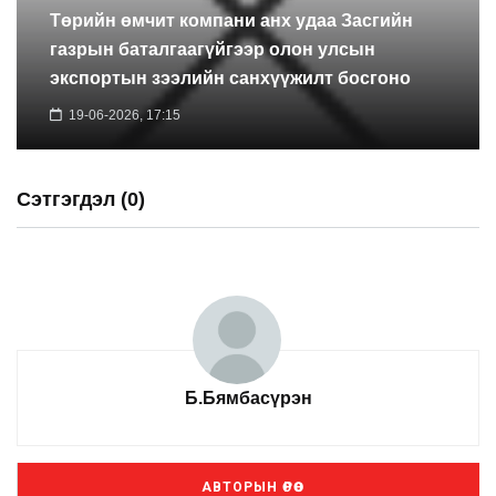
Төрийн өмчит компани анх удаа Засгийн
газрын баталгаагүйгээр олон улсын
экспортын зээлийн санхүүжилт босгоно
19-06-2026, 17:15
Сэтгэгдэл (0)
Б.Бямбасүрэн
АВТОРЫН ӨРӨӨ