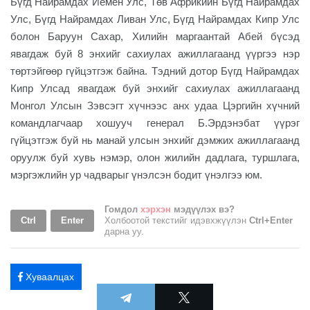
Бүгд Найрамдах Иемен Улс, Төв Африкийн Бүгд Найрамдах
Улс, Бүгд Найрамдах Ливан Улс, Бүгд Найрамдах Кипр Улс
болон Баруун Сахар, Хилийн маргаантай Абей бүсэд
явагдаж буй 8 энхийг сахиулах ажиллагаанд үүргээ нэр
төртэйгөөр гүйцэтгэж байна. Тэдний дотор Бүгд Найрамдах
Кипр Улсад явагдаж буй энхийг сахиулах ажиллагаанд
Монгол Улсын Зэвсэгт хүчнээс анх удаа Цэргийн хүчний
командлагчаар хошууч генерал Б.Эрдэнэбат үүрэг
гүйцэтгэж буй нь манай улсын энхийг дэмжих ажиллагаанд
оруулж буй хувь нэмэр, олон жилийн дадлага, туршлага,
мэргэжлийн ур чадварыг үнэлсэн бодит үнэлгээ юм.
Гомдол
хэрхэн
мэдүүлэх вэ?
Ctrl
Enter
Холбоотой текстийг идэвхжүүлэн
Ctrl+Enter
дарна уу.
Хуваалцах