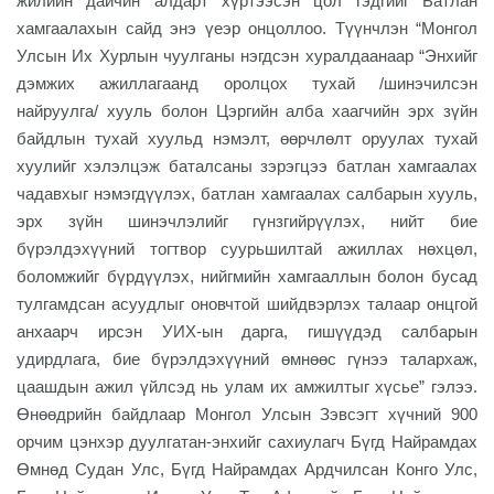
жилийн дайчин алдарт хүртээсэн цол гэдгийг Батлан
хамгаалахын сайд энэ үеэр онцоллоо. Түүнчлэн “Монгол
Улсын Их Хурлын чуулганы нэгдсэн хуралдаанаар “Энхийг
дэмжих ажиллагаанд оролцох тухай /шинэчилсэн
найруулга/ хууль болон Цэргийн алба хаагчийн эрх зүйн
байдлын тухай хуульд нэмэлт, өөрчлөлт оруулах тухай
хуулийг хэлэлцэж баталсаны зэрэгцээ батлан хамгаалах
чадавхыг нэмэгдүүлэх, батлан хамгаалах салбарын хууль,
эрх зүйн шинэчлэлийг гүнзгийрүүлэх, нийт бие
бүрэлдэхүүний тогтвор суурьшилтай ажиллах нөхцөл,
боломжийг бүрдүүлэх, нийгмийн хамгааллын болон бусад
тулгамдсан асуудлыг оновчтой шийдвэрлэх талаар онцгой
анхаарч ирсэн УИХ-ын дарга, гишүүдэд салбарын
удирдлага, бие бүрэлдэхүүний өмнөөс гүнээ талархаж,
цаашдын ажил үйлсэд нь улам их амжилтыг хүсье” гэлээ.
Өнөөдрийн байдлаар Монгол Улсын Зэвсэгт хүчний 900
орчим цэнхэр дуулгатан-энхийг сахиулагч Бүгд Найрамдах
Өмнөд Судан Улс, Бүгд Найрамдах Ардчилсан Конго Улс,