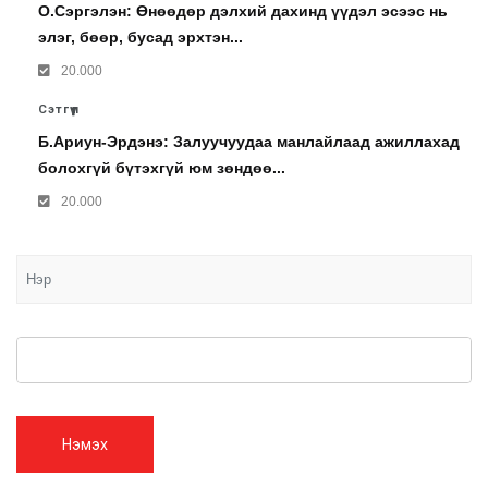
О.Сэргэлэн: Өнөөдөр дэлхий дахинд үүдэл эсээс нь
элэг, бөөр, бусад эрхтэн...
20.000
Сэтгүүл
Б.Ариун-Эрдэнэ: Залуучуудаа манлайлаад ажиллахад
болохгүй бүтэхгүй юм зөндөө...
20.000
Нэмэх