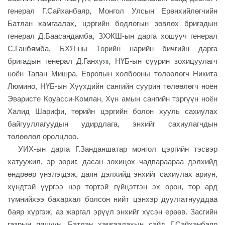
генерал Г.Сайханбаяр, Монгол Улсын Ерөнхийлөгчийн
Батлан хамгаалах, цэргийн бодлогын зөвлөх бригадын
генерал Д.Баасандамба, ЗХЖШ-ын дарга хошууч генерал
С.Ганбямба, БХЯ-ны Төрийн нарийн бичгийн дарга
бригадын генерал Д.Ганхуяг, НҮБ-ын суурин зохицуулагч
ноён Тапан Мишра, Европын холбооны төлөөлөгч Никита
Люмино, НҮБ-ын Хүүхдийн сангийн суурин төлөөлөгч ноён
Эваристе Коуасси-Комлан, Хүн амын сангийн тэргүүн ноён
Халид Шарифи, төрийн цэргийн болон хууль сахиулах
байгууллагуудын удирдлага, энхийг сахиулагчдын
төлөөлөл оролцлоо.
УИХ-ын дарга Г.Занданшатар монгол цэргийн тэсвэр
хатуужил, эр зориг, дасан зохицох чадвараараа дэлхийд
өндрөөр үнэлэгдэж, даян дэлхийд энхийг сахиулах ариун,
хүндтэй үүргээ нэр төртэй гүйцэтгэн эх орон, төр ард
түмнийхээ бахархал болсон нийт цэнхэр дуулгатнууддаа
баяр хүргэж, аз жаргал эрүүл энхийг хүсэн ерөөв. Засгийн
газрын гишүүн, Батлан хамгаалахын сайд Г.Сайханбаяр