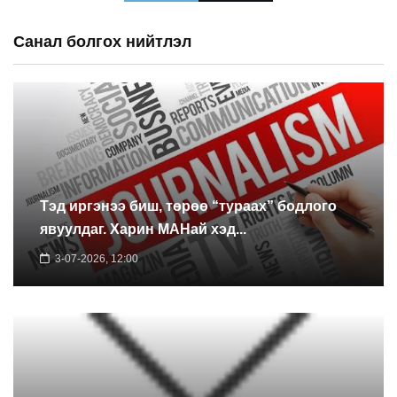
Санал болгох нийтлэл
Тэд иргэнээ биш, төрөө “тураах” бодлого
явуулдаг. Харин МАНай хэд...
3-07-2026, 12:00