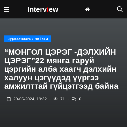
Interv
i
ew
Сурвалжлага / Нийгэм
“МОНГОЛ ЦЭРЭГ -ДЭЛХИЙН
ЦЭРЭГ”22 мянга гаруй
цэргийн алба хаагч дэлхийн
халуун цэгүүдэд үүргээ
амжилттай гүйцэтгээд байна
.
.
29-05-2024, 19:32
71
0