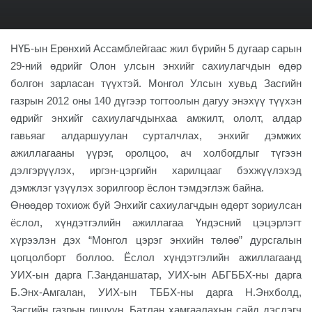
НҮБ-ын Ерөнхий Ассамблейгаас жил бүрийн 5 дугаар сарын
29-ний өдрийг Олон улсын энхийг сахиулагчдын өдөр
болгон зарласан түүхтэй. Монгол Улсын хувьд Засгийн
газрын 2012 оны 140 дүгээр тогтоолын дагуу энэхүү түүхэн
өдрийг энхийг сахиулагчдынхаа амжилт, ололт, алдар
гавьяаг алдаршуулан сурталчлах, энхийг дэмжих
ажиллагааны үүрэг, оролцоо, ач холбогдлыг түгээн
дэлгэрүүлэх, иргэн-цэргийн харилцааг бэхжүүлэхэд
дэмжлэг үзүүлэх зорилгоор ёслон тэмдэглэж байна.
Өнөөдөр тохиож буй Энхийг сахиулагчдын өдөрт зориулсан
ёслол, хүндэтгэлийн ажиллагаа Үндэсний цэцэрлэгт
хүрээлэн дэх “Монгол цэрэг энхийн төлөө” дурсгалын
цогцолборт боллоо. Ёслол хүндэтгэлийн ажиллагаанд
УИХ-ын дарга Г.Занданшатар, УИХ-ын АБГББХ-ны дарга
Б.Энх-Амгалан, УИХ-ын ТББХ-ны дарга Н.Энхболд,
Засгийн газрын гишүүн, Батлан хамгаалахын сайд дэслэгч