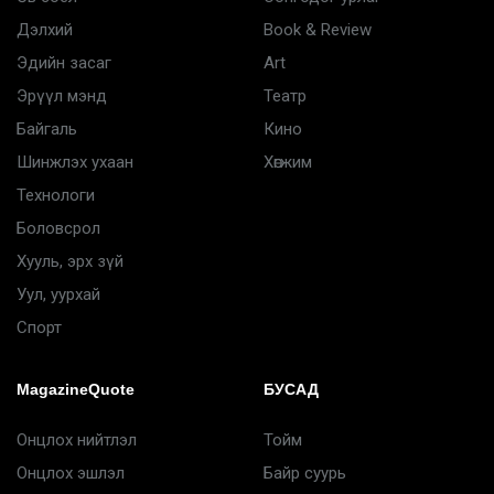
Дэлхий
Book & Review
Эдийн засаг
Art
Эрүүл мэнд
Театр
Байгаль
Кино
Шинжлэх ухаан
Хөгжим
Технологи
Боловсрол
Хууль, эрх зүй
Уул, уурхай
Спорт
MagazineQuote
БУСАД
Онцлох нийтлэл
Тойм
Онцлох эшлэл
Байр суурь