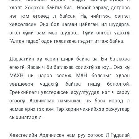
хүсэлт. Хөөр­хөн байгаа биз… Өвөөг хараад дот­роос
нэг юм өгсөөд л байсан. Нүд чийг­тэж, сэтгэл
хөвсөлзсөн. Энэ бол ца­гаан цайлган, ил шударга,
эгэл хү­ний зам мөр шүү дээ… Түүний энгэрт удахгүй
“Алтан гадас” одон гялалзана гэдэгт итгэж байна.
Дараагийн хүн харин ширүүн байна аа. Би батлахаа
өгөхгүй. Яасан ч би батлахаа солихгүй за юу… Энэ хүн
МАХН нь нэрээ сольж МАН болс­ныг хүлээн
зөвшөөрч чадахгүй бай­гаа гишүүн бололтой.
Ерөнхийлөгч улстөржсөн асуултуудад нэг ч хариу
өгөөгүй. Ардчилсан намынхан нь босч ирээд л
намаа ярих гэх юм. Тэр харин чихнийхээ хажуугаар
сүн хийлгээд л…
Хөвсгөлийн Ардчилсан нам руу хотоос Л.Гүндалай