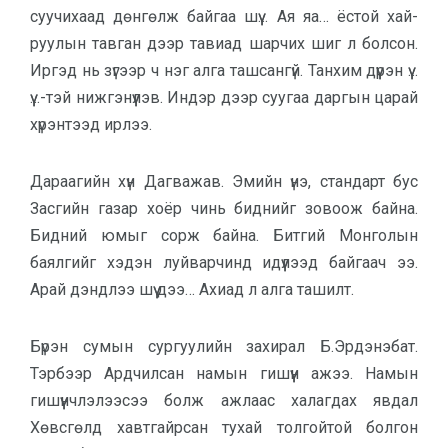
суучихаад дөнгөлж байгаа шүү… Ая яа… ёстой хай­
руулын тавган дээр тавиад шарчих шиг л болсон.
Иргэд нь зүгээр ч нэг алга ташсангүй. Танхим дүүрэн үү…
үү…-тэй нижгэнүүлэв. Индэр дээр суугаа даргын царай
хүрэнтээд ирлээ.
Дараагийн хүн Дагважав. Эмийн үнэ, стандарт бус
Засгийн газар хоёр чинь биднийг зовоож байна.
Бидний юмыг сорж байна. Битгий Монголын
баялгийг хэдэн луйварчинд идүүлээд байгаач ээ.
Арай дэндлээ шүү дээ… Ахиад л алга ташилт.
Бүрэн сумын сургуулийн захирал Б.Эрдэнэбат.
Тэрбээр Ардчилсан намын гишүүн ажээ. Намын
гишүүнч­лэлээсээ болж ажлаас халагдах явдал
Хөвсгөлд хавтгайрсан тухай толгойтой болгон