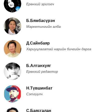
Ерөнхий эрхлэгч
Б.Бямбасүрэн
Маркетингийн алба
Д.Сайнбаяр
Хариуцлагатай нарийн бичгийн дарга
Б.Алтанхуяг
Ерөнхий редактор
Н.Түвшинбат
Сэтгүүлч
С.Баясгалан