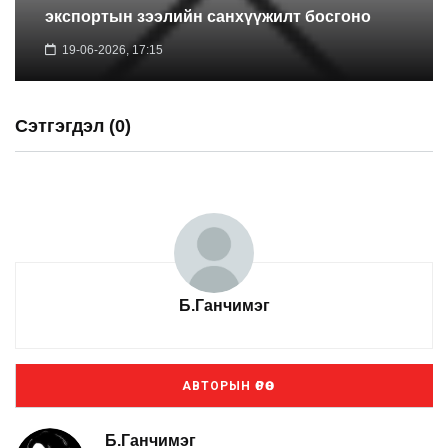
экспортын зээлийн санхүүжилт босгоно
19-06-2026, 17:15
Сэтгэгдэл (0)
Б.Ганчимэг
АВТОРЫН ӨРӨӨ
Б.Ганчимэг