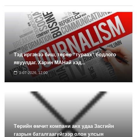
Тэд иргэнээ биш, төрөө “тураах” бодлого
явуулдаг. Харин МАНай хэд...
3-07-2026, 12:00
Төрийн өмчит компани анх удаа Засгийн
газрын баталгаагүйгээр олон улсын