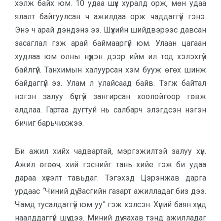
хэлж байх юм. 10 удаа шүүх хуралд орж, мөн удаа
ялалт байгуулсан ч ажилдаа орж чаддаггүй гэнэ.
Энэ ч арай дэндэнэ ээ. Шүүхийн шийдвэрээс давсан
засаглал гэж арай баймааргүй юм. Улаан цагаан
худлаа юм олны нүдэн дээр ийм ил тод хэлэхгүй
байлгүй. Танхимын халуурсан хэм бууж өгөх шинж
байдаггүй ээ. Улам л улайсаад байв. Тэгж байтал
нэгэн залуу бүсгүй зангирсан хоолойгоор гөвж
алдлаа. Гартаа дугтуй нь салбарч элэгдсэн нэгэн
бичиг барьчихжээ.
Би ажил хийх чадвартай, мэргэ­жилтэй залуу хүн.
Ажил өгөөч, хий гэснийг тань хийе гэж би удаа
дараа хүсэлт тавьдаг. Тэгэхэд Цэрэнжав дар­га
урдаас “Чиний дүү Засгийн газарт ажилладаг биз дээ.
Чамд тусалдаггүй юм уу” гэж хэлсэн. Хүний баян хүнд
наалддаггүй шүү дээ. Миний дүү яахав тэнд ажилладаг