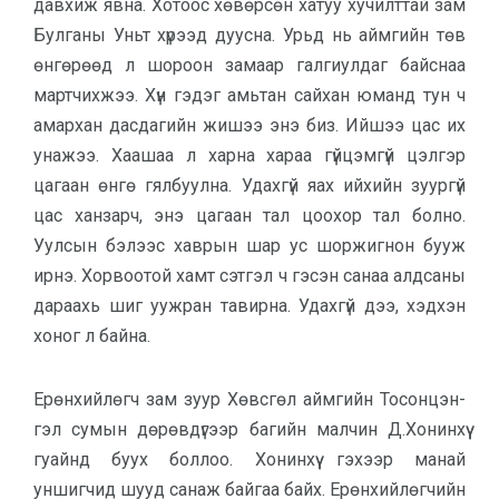
давхиж явна. Хотоос хөвөрсөн хатуу хучилттай зам
Булганы Уньт хүрээд дуусна. Урьд нь айм­гийн төв
өнгөрөөд л шороон замаар галгиулдаг байснаа
мартчихжээ. Хүн гэдэг амь­тан сайхан юманд тун ч
амархан дасдагийн жишээ энэ биз. Ийшээ цас их
уна­жээ. Хаашаа л харна хараа гүйцэмгүй цэлгэр
цагаан өнгө гялбуулна. Удахгүй яах ий­хийн зуургүй
цас ханзарч, энэ цагаан тал цоохор тал болно.
Уулсын бэлээс хав­рын шар ус шоржигнон бууж
ирнэ. Хорвоотой хамт сэтгэл ч гэсэн санаа алдсаны
да­раахь шиг уужран тавирна. Удахгүй дээ, хэдхэн
хоног л байна.
Ерөнхийлөгч зам зуур Хөвсгөл аймгийн Тосонцэн­
гэл сумын дөрөвдүгээр ба­гийн малчин Д.Хонинхүү
гуайнд буух боллоо. Хонин­хүү гэхээр манай
уншигчид шууд санаж байгаа байх. Ерөн­хийлөгчийн