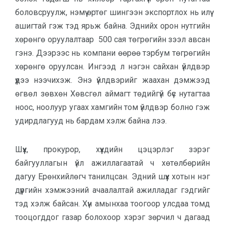
боловс­руулж, нэмүү өртөг шингээн экспорт­лох нь илүү
ашигтай гэж тэд ярьж байна. Эднийх орон нутгийн
хөрөнгө оруулалтаар 500 сая төгрөгийн зээл авсан
гэнэ. Дээрээс нь компани өө­рөө тэрбум төгрөгийн
хөрөнгө оруул­сан. Ингээд л нэгэн сайхан үйлдвэр
үүдээ нээчихэж. Энэ үйлдвэрийг жаа­хан дэмжээд
өгвөл зөвхөн Хөвсгөл аймагт төдийгүй бүс нутагтаа
ноос, ноо­луур угаах хамгийн том үйлдвэр болно гэж
удирдлагууд нь бардам хэлж байна лээ.
Шүүх, прокурор, хүүхдийн цэцэр­лэг зэрэг
байгууллагын үйл ажил­ла­гаатай ч хөтөлбөрийн
дагуу Ерөн­хий­лөгч танилцсан. Эдний шүүх хотын нэг
дүүргийн хэмжээний ачаа­лалтай ажилладаг гэдгийг
тэд хэлж байсан. Хүн амынхаа тоогоор улсдаа томд
тоо­цогддог газар болохоор хэрэг зөр­чил ч дагаад