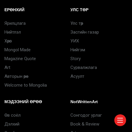
ЕРӨНХИЙ
УЛС ТӨР
Ярилцлага
Улс төр
Нийтлэл
Засгийн газар
Хөрөг
УИХ
Mongol Made
Нийгэм
Magazine Quote
Story
Art
Сурвалжлага
Авторын өрөө
Асуулт
Welcome to Mongolia
МЭДЭЭНИЙ ӨРӨӨ
NotWrittenArt
Өв соёл
Сонгодог урлаг
Дэлхий
Book & Review