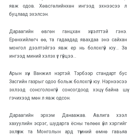
явж одов. Хөвсгө­лийн­хөн ингээд эхнээсээ л
буцлаад эхэлсэн.
Дараагийн өвгөн ганцхан хүсэлт­тэй гэнэ.
Ерөнхийлөгч өө, та гадаадад явахдаа энэ сайхан
монгол дээл­тэйгээ явж ер нь болохгүй юу… За
ингээд миний хэлэх үг гүйцээ…
Арын хүн Ванжил нэртэй. Тэрбээр стан­дарт бус
Засгийн газрыг одоо больж болохгүй юу. Нэрнээсээ
эх­лээд сонсголонгүй сонсогдоод хэцүү байна шүү
гэчихээд мөн л явж одсон.
Дараагийн эрхэм Данаажав. Авлига хээл
хахуулийн эсрэг, шу­дарга ёсны төлөөх үйл хэргийг
эх­лүүлж та Монголын ард түмний өмнө гавьяа