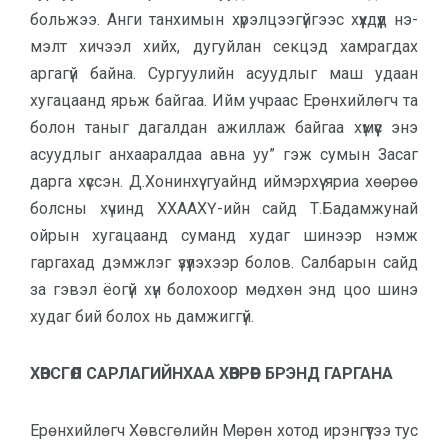
больжээ. Анги танхимын хү­рэлцээгүйгээс хүүхдүүд нэ­
мэлт хичээл хийх, дугуйлан секцэд хамрагдах
аргагүй байна. Сургуулийн асуудлыг маш удаан
хугацаанд ярьж байгаа. Ийм учраас Ерөнхий­лөгч та
болон таныг дагалдан ажиллаж байгаа хүмүүс энэ
асуудлыг анхааралдаа авна уу” гэж сумын Засаг
дарга хүс­сэн. Д.Хонинхүү гуайнд иймэрхүү яриа хөөрөө
болс­ны хүчинд ХХААХҮ-ийн сайд Т.Бадамжунай
ойрын хуга­цаанд суманд худаг шинээр нэмж
гаргахад дэмжлэг үзүү­лэхээр болов. Салбарын сайд
за гэвэл ёогүй хүн боло­хоор мөдхөн энд цоо шинэ
ху­даг бий болох нь дамжиггүй.
ХӨВСГӨЛ САРЛАГИЙНХАА ХӨӨВРӨӨР БРЭНД ГАРГАНА
Ерөнхийлөгч Хөвсгөлийн Мөрөн хотод ирэнгүүтээ тус