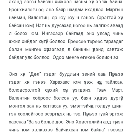
эхэнд зогсч байсан хи­жээл насны хүн хэлж байна.
Ерөн­хийлөгч өө, энэ баяр наадам ихэдлээ. Мартын
найман, Валентин, ер юу юу ч гэнэв. (эрэгтэй хүн
байсан юм) Нэг нь дуусахад нөгөө нь залгаж аваад
л болох юм. Ингэсээр байгаад энэ ул­сад чинь
ажил хийдэг хүнгүй боллоо. Ерөөсөө төрөөс тараадаг
бэлэн мөн­гөө хүлээгээд л банкны үүдэнд хэв­тэж
байдаг улс боллоо. Одоо мөнгө өгөхөө болиоч ээ.
Энэ хүн “Дөл” гэдэг буудлын эз­ний аав Пүрвээ
гэдэг хүн гэнээ. Хара­хаас юм үзэж нүд тайлсан,
боловс­ролтой сүрхий хүн үзэгдэнэ. Гэвч Март,
Валентин хоёроос болсон уу, баян хүндээ дургүй
монгол зан нь хат­гасан уу, эмэгтэйчүүд голдуу шин­
гэн хоолойгоор эсэргүүцэх нь тэр. Пүр­вээ гуай эргэж
харснаа “За за больё доо. Энэ Хөвсгөлийн ард түмэн
чинь юм хэлүүлэхээ байчихсан юм байна” гэсээр