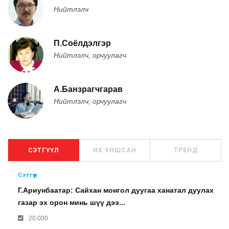
Нийтлэлч
П.Соёлдэлгэр
Нийтлэлч, орчуулагч
А.Банзрагчгарав
Нийтлэлч, орчуулагч
СЭТГҮҮЛ
ИХ УНШСАН
ТРЕНД
Сэтгүүл
Г.Ариунбаатар: Сайхан монгол дуугаа ханатал дуулах
газар эх орон минь шүү дээ...
20.000