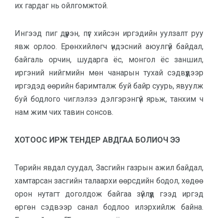
их гардаг нь ойл­гомжтой.
Ингээд пиг дүүрэн, пүг хийсэн ир­гэ­дийн уулзалт руу
явж орлоо. Ерөн­хийлөгч үндэсний аюулгүй байдал,
байгаль орчин, шударга ёс, монгол ёс заншил,
иргэний нийгмийн мөн чанарын тухай сэдвүүдээр
иргэдэд өөрийн баримталж буй байр суурь, явуулж
буй бодлого чиглэлээ дэлгэ­рэнгүй ярьж, танхим ч
нам жим чих тавин сонсов.
ХОТООС ИРЖ ТЕНДЕР АВДГАА БОЛИОЧ ЭЭ
Төрийн явдал суудал, Засгийн газрын ажил байдал,
хамтарсан засгийн талаархи өөрсдийн бодол, хөдөө
орон нутагт доголдож байгаа зүйлүүд гээд иргэд
өргөн сэдвээр санал бодлоо илэрхийлж байна.