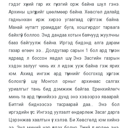
гэдэг хүний гар их гүнзгий орж байна шүү л гэнэ.
Архины цэгүүдийг цөөлмөөр байна. Хөвсгөл далайд
гаднынхан ирж хирээ угаа­гаад сүйтгэж байна.
Манай нутагт урамддаг буга, хошгирдог тарвага
байхгүй боллоо. Энд дандаа хотын баячууд жуулчны
бааз байгуулж байна. Иргэд бидэнд алга дарам
газар өгөөч ээ… Долдугаар сарын 1 бол ард тү­мэн
ядраад л боссон явдал шүү. Энэ Засгийн газрын
хэдэн залууг чинь их л идэж ууж байна гэж ярих
юм. Ахиад ингэж ард түмнийг бос­гоход хүргэж
болохгүй шүү. Монгол орныг архинаас салгах
уриалгыг тань бид дэмжиж байгаа. Ерөнхийлөгч
минь та ард түмнийхээ дунд энэ хэвээрээ яваарай.
Битгий биднээсээ тасраарай даа… Энэ бол
иргэдийн үгс. Ингээд уулзалт өндөрлөж Засаг дарга
Цэрэнжав хаалтын үг хэлэв. Би Хөвсгөлд юм хийнэ
ээ. Энд миний нэр үлдэх болно. Түүний үг ердөө энэ.