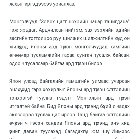
лахыг иргэдээсээ уриал­лаа.
Монголчууд “Зовох цагт нөхрийн чанар танигдана”
гэж ярьдаг. Ард­чилсан нийгэм, зах зээлийн эдийн
зас­гийн тогтолцоо руу шилжих шил­жил­тийн хүнд он
жилүүдэд Японы ард тү­мэн монголчуудад хамгийн
өгөө­мөр тусламжийн гараа сунган тусалж байсан,
одоо ч тусалсаар байгаа ард түмэн билээ.
Япон улсад байгалийн гамшгийн улмаас учирсан
энэхүү хүнд гарз хохирлыг Японы ард түмэн сэтгэлийн
тэнхээтэй туулна гэдэгт Монголын ард түмэн
итгэлтэй байна. Бид Японы ард түмэнд бүхий л чадах
зүйлсээрээ туслах цаг ирлээ. Танд байгаа сэтгэлийн
өчүүхэн ч гэсэн хандив Японы ард түмэнд энэ хүнд
үеийг даван туулахад багадахгүй юм шүү. Иймээс