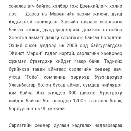
саналаа өгч байгаа хэл­бэр гэж Ерөнхийлөгч хэлнэ
лээ. Да­раа нь Мөрөнгийн зарим жижиг, дунд
үйлдвэртэй танилцсан. Засгийн газ­раас хэрэгжүүлж
байгаа жижиг, дунд үйлдвэрийг дэмжих хөтөлбөр
Хөвсгөл аймагт дажгүй хэрэгжиж байгаа бо­лолтой.
Эхний очсон үйлдвэр нь 2008 онд байгуулагдсан
“Жинст Мөрөн” гэ­дэг нэртэй, сарлагийн хөөврөөр
сүлж­мэл бүтээгдэхүүн хийдэг газар байв. Тэднийх
бүсийнхээ таван аймгаас сарлагийн хөөвөр авч,
утсаа “Гоёо” компанид ээрүүлээд бүтээгдэхүүнээ
Улаанбаатар болон бусад аймаг, сумдад нийлүүлдэг
юм байна. Анх жил­дээ 300 ширхэг бүтээгдэхүүн
хийдэг байсан бол өнөөдөр 1200-г гар­гадаг болж,
борлуулалт нь 90 хувьтай.
Сарлагийн хөөвөр дулаан хад­галах чадвараараа