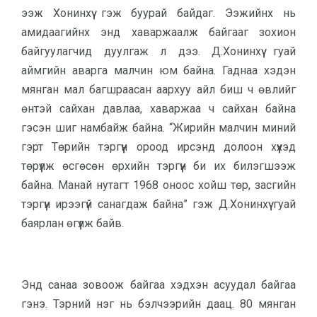
ээж Хонин­хүү гэж буурай байдаг. Ээ­жийнх нь
амидаагийнх энд хаваржаалж байгааг зохион
байгуулагчид дуулгаж л дээ. Д.Хонинхүү гуай
аймгийн аварга малчин юм байна. Гаднаа хэдэн
мянган мал багшраасан аархуу айл биш ч өвлийг
өнтэй сайхан дав­лаа, хаваржаа ч сайхан бай­на
гэсэн шиг намбайж байна. “Жирийн малчин миний
гэрт Төрийн тэргүүн ороод ирсэнд долоон хүүхэд
төрүүлж өсгө­сөн өрхийн тэргүүн би их би­лэгшээж
байна. Манай нутагт 1968 оноос хойш төр, засгийн
тэргүүн ирээгүй санагдаж байна” гэж Д.Хонинхүү гуай
баярлан өгүүлж байв.
Энд санаа зовоож байгаа хэдхэн асуудал байгаа
гэнэ. Тэрний нэг нь бэлчээрийн даац. 80 мянган