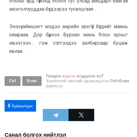
Японы ард түмэнд болон тус улсад амьдарч байгаа
мон­голчууддаа бүгдээрээ тусалцгаая…
Энэхүү аймшигт мэдээ өөрийн эрхгүй бүгдийг маань
хямраав. Дор бүрнээ Бурхан минь Япон орныг
ивээгээч… гэж сэтгэлдээ залбирсаар буцаж
явлаа…
Гомдол
хэрхэн
мэдүүлэх вэ?
Ctrl
Enter
Холбоотой текстийг идэвхжүүлэн
Ctrl+Enter
дарна уу.
Хуваалцах
Санал болгох нийтлэл