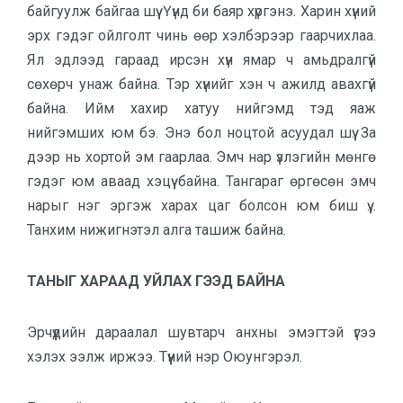
байгуулж байгаа шүү. Үүнд би баяр хүргэнэ. Харин хүний
эрх гэдэг ойлголт чинь өөр хэлбэрээр гаар­чих­лаа.
Ял эдлээд гараад ирсэн хүн ямар ч амьдралгүй
сөхөрч унаж байна. Тэр хүнийг хэн ч ажилд авахгүй
байна. Ийм хахир хатуу нийгэмд тэд яаж
нийгэмших юм бэ. Энэ бол ноцтой асуудал шүү. За
дээр нь хортой эм гаарлаа. Эмч нар үзлэгийн мөнгө
гэдэг юм аваад хэцүү байна. Тангараг өргөсөн эмч
нарыг нэг эргэж харах цаг болсон юм биш үү…
Танхим нижигнэтэл алга ташиж байна.
ТАНЫГ ХАРААД УЙЛАХ ГЭЭД БАЙНА
Эрчүүдийн дараалал шувтарч анхны эмэгтэй үгээ
хэлэх ээлж ир­жээ. Түүний нэр Оюунгэрэл.