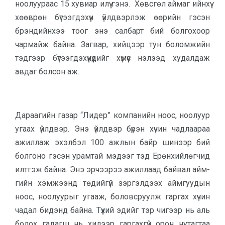
ноолуураас 15 ху­виар илүү гэнэ. Хөвсгөл аймаг ийнхүү
хөөврөн бүтээгдэхүүн үйлдвэрлэж өө­рийн гэсэн
брэндийнхээ тоог энэ сал­барт бий болгохоор
чармайж бай­на. Загвар, хийцээр тун боломжийн
тэдгээр бүтээгдэхүүнүүдийг хүмүүс нэ­лээд худалдаж
авдаг болсон аж.
Дараагийн газар “Лидер” компа­нийн ноос, ноолуур
угаах үйлдвэр. Энэ үйлд­вэр бүрэн хүчин чадлаараа
ажил­лаж эхэлбэл 100 ажлын байр ши­нээр бий
болгоно гэсэн урамтай мэ­дээг тэд Ерөн­хийлөгчид
илтгэж байна. Энэ эр­чээрээ ажиллаад байвал айм­
гийн хэм­жээнд төдийгүй зэргэлдээх айм­гуу­дын
ноос, ноолуурыг угааж, боловс­руулж гаргах хүчин
чадал бидэнд байна. Түүхий эдийг тэр чигээр нь аль
болох гадагш нь хилээр гаргахгүй орон нутагтаа