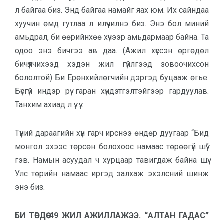
л байгаа биз. Энд байгаа намайг яах юм. Их сайндаа
хуучин өмд гутлаа л илүүчилнэ биз. Энэ бол миний
амьд­рал, би өөрийнхөө хүчээр амьдар­маар байна. Та
одоо энэ бичгээ ав даа. (Ажил хүссэн өргөдөл
бичүүлчихээд хэдэн жил гүйлгээд зовоочихсон
бололтой) Би Ерөнхийлөгчийн дэргэд буцааж өгье.
Бүсгүй индэр рүү гаран хүндэтгэлтэйгээр гардуулав.
Танхим ахиад л үү…үү...
Түүний дараагийн хүн гарч ирс­нээ өндөр дуугаар “Бид
монгол эхээс төрсөн болохоос намаас төрөөгүй шүү”
гэв. Намын асуудал ч хурцаар та­вигдаж байна шүү.
Улс төрийн на­маас иргэд залхаж эхэлсний шинж
энэ биз.
БИ ТӨРДӨӨ 49 ЖИЛ АЖИЛЛАЖЭЭ. “АЛТАН ГАДАС”