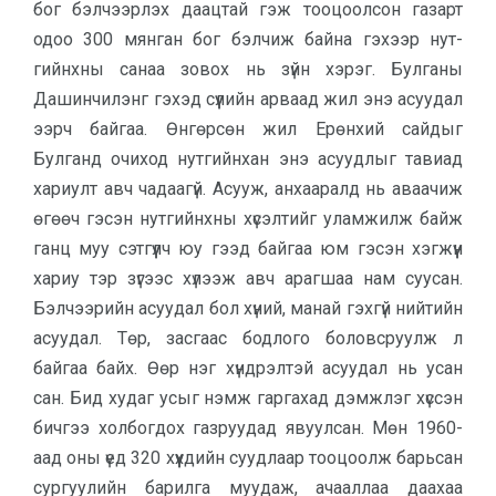
бог бэлчээр­лэх даацтай гэж тооцоолсон газарт
одоо 300 мянган бог бэлчиж байна гэхээр нут­
гийнх­ны санаа зовох нь зүйн хэрэг. Булганы
Дашинчилэнг гэхэд сүүлийн арваад жил энэ асуудал
ээрч байгаа. Өнгөр­сөн жил Ерөнхий сайдыг
Булганд очиход нутгийнхан энэ асуудлыг тавиад
хариулт авч чадаагүй. Асууж, анхаа­ралд нь аваачиж
өгөөч гэсэн нутгийнхны хүсэлтийг улам­жилж байж
ганц муу сэтгүүлч юу гээд байгаа юм гэсэн хэг­жүүн
хариу тэр зүгээс хүлээж авч арагшаа нам суусан.
Бэлчээрийн асуудал бол хүний, манай гэхгүй нийтийн
асуудал. Төр, засгаас бод­лого боловсруулж л
байгаа байх. Өөр нэг хүндрэлтэй асуу­дал нь усан
сан. Бид ху­даг усыг нэмж гаргахад дэмж­лэг хүссэн
бичгээ холбогдох газруудад явуулсан. Мөн 1960-
аад оны үед 320 хүүх­дийн суудлаар тооцоолж барьсан
сургуулийн барилга муудаж, ачааллаа даахаа