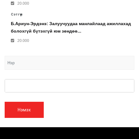
20.000
Сэтгүүл
Б.Ариун-Эрдэнэ: Залуучуудаа манлайлаад ажиллахад
болохгүй бүтэхгүй юм зөндөө...
20.000
Нэмэх