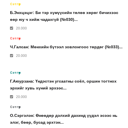
Сэтгүүл
Б.Энхцэцэг: Би тэр хүмүүсийн төлөө хөрөг бичихээс
өөр юу ч хийж чадахгүй (№030)...
20.000
Сэтгүүл
Ч.Галсан: Мөнхийн бүтээл зовлонгоос төрдөг (№033)...
20.000
Сэтгүүл
Г.Аюурзана: Үндэстэн угсаатны соёл, оршин тогтнох
эрхийг хувь хүний эрхээс...
20.000
Сэтгүүл
О.Сэргэлэн: Өнөөдөр дэлхий дахинд үүдэл эсээс нь
элэг, бөөр, бусад эрхтэн...