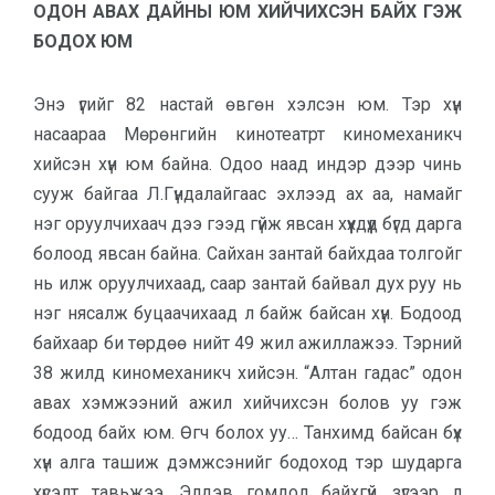
ОДОН АВАХ ДАЙНЫ ЮМ ХИЙЧИХСЭН БАЙХ ГЭЖ
БОДОХ ЮМ
Энэ үгийг 82 настай өвгөн хэлсэн юм. Тэр хүн
насаараа Мөрөнгийн ки­нотеатрт киномеханикч
хийсэн хүн юм байна. Одоо наад индэр дээр чинь
сууж байгаа Л.Гүндалайгаас эхлээд ах аа, намайг
нэг оруулчихаач дээ гээд гүйж явсан хүүхдүүд бүгд дарга
болоод явсан байна. Сайхан зантай байхдаа толгойг
нь илж оруулчихаад, саар зантай байвал дух руу нь
нэг нясалж буцаачихаад л байж байсан хүн. Бодоод
байхаар би төрдөө нийт 49 жил ажиллажээ. Тэрний
38 жилд киномеханикч хийсэн. “Алтан гадас” одон
авах хэмжээний ажил хийчихсэн болов уу гэж
бодоод байх юм. Өгч бо­лох уу… Танхимд байсан бүх
хүн алга ташиж дэмжсэнийг бодоход тэр шу­дарга
хүсэлт тавьжээ. Элдэв гом­дол байхгүй, зүгээр л