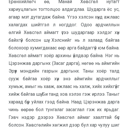
Ерөнхийлөгч өө, Манай Хөвсгөл нутагт
хариуцлагын тогтолцоо алдагд­лаа. Шударга ёс ус,
агаар мэт ду­тагдаж байна. Үгээ хэлсэн хүнд ажлаас
халагдах шийтгэл л ногддог. Одоо ардчиллын
өлгий Хөвсгөл ай­магт үгээ шударгаар хэлдэг хүн
байх­гүй болсон шүү. Хэлснийг нь л халаад байгаа
болохоор хумигдахаас өөр арга байдаггүй юм байна.
Хөвсгөл аймагт хоёр архины үйлдвэр байна. Нэг нь
Цэрэнжав даргынх (Засаг дар­га), нөгөө нь аймгийн
Эрүүл мэндийн газрын даргынх. Таны хоёр талд
сууж байгаа хоёр хүн энэ аймгийн ард­чиллыг
хумьж, амыг нь хааж, ажлаас нь халж, хийх хийхгүйг
хийж байгаа шүү. Би танд хов хэлэх гэж ирлээ. Таныг
хараад бүр уйлах гээд байна. Наад Цэрэнжав дарга
чинь өөрөө бол тунгалаг засаглал гэж их ярьдаг.
Гэвч нэдэр дээрээ Хөвсгөл аймаг хаалттай бүс
болсон. Хөвсгөлийн хөгжил дээр бул хар чулуу шиг