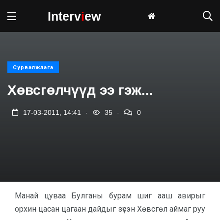
Interv
i
ew
Сурвалжлага
Хөвсгөлчүүд ээ гэж...
.
.
17-03-2011, 14:41
35
0
Манай цуваа Булганы бурам шиг ааш авирыг
орхин цасан цагаан дайдыг зүсэн Хөвсгөл аймаг руу