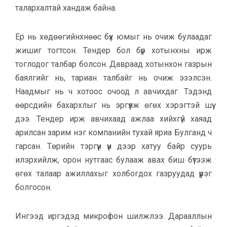
талархалтай хандаж байна.
Ер нь хөдөөгийнхнөөс бүх юмыг нь очиж булаадаг
жишиг тогтсон. Тен­дер бол бүр хотынхны ирж
тоглодог талбар болсон. Давраад хотынхон газрын
баялгийг нь, тариан талбайг нь очиж эзэлсэн.
Наадмыг нь ч хотоос очоод л авчихдаг. Тэдэнд
өөрсдийн бахархлыг нь эргүүлж өгөх хэрэгтэй шүү
дээ. Тендер ирж авчихаад ажлаа хийх­гүй хаяад
арилсан зарим нэг компанийн тухай яриа Булганд ч
гарсан. Төрийн тэргүүн үүн дээр ха­туу байр суурь
илэрхийлж, орон нут­гаас булааж авах биш бүтээж
өгөх та­лаар ажиллахыг холбогдох газруу­дад үүрэг
болгосон.
Ингээд иргэдэд микрофон шилж­лээ. Дарааллын