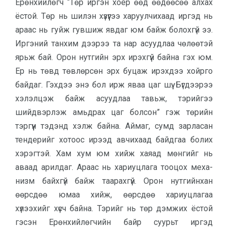
Ерөнхийлөгч “Төр иргэн хоёр өөд өө­дөөсөө алхах
ёстой. Төр нь шилэн хү­зүүгээ харуулчихаад иргэд нь
араас нь гуйж гувшиж явдаг юм байж болохгүй ээ.
Иргэний танхим дээрээ та нар асуудлаа чөлөөтэй
ярьж бай. Орон нутгийн эрх ирэхгүй байна гэх юм.
Ер нь төвд төвлөрсөн эрх буцаж ирэх­дээ хойрго
байдаг. Гэхдээ энэ бол ирж яваа цаг шүү. Бүгдээрээ
хэлэлцэж байж асуудлаа тавьж, тэрийгээ
шийдвэрлэж амьдрах цаг болсон” гэж төрийн
тэргүүн тэдэнд хэлж байна. Аймаг, сумд зарласан
тендерийг хотоос ирээд авчихаад байдгаа болих
хэрэгтэй. Хам хум юм хийж хаяад мөнгийг нь
аваад арилдаг. Араас нь хариуцлага тооцох меха­
низм байхгүй байж таарахгүй. Орон нутгийнхан
өөрсдөө юмаа хийж, өөрс­дөө хариуцлагаа
хүлээхийг хүсч байна. Тэрийг нь төр дэмжих ёстой
гэсэн Ерөнхийлөгчийн байр суурьт иргэд