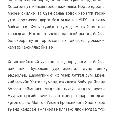
Хөвсгөл нутгийнхаа төлөө ажиллана. Нэрээ үлдээнэ,
мөрөө сийлнэ. Та бүхэн санаа зовох хэрэггүй гэсэн
утга. Цэрэнжав дарга бол өмнө нь УИХ-ын гишүүн
байсан хүн. Хувь хүнийхээ хувьд тулхтай хүн шиг
харагдсан. Нэгэнт товчхон тодорхой ам өгч байгаа
болохоор нутаг орныхон нь ойлгож, дэмжиж,
хамтарч ажиллах биз ээ.
Хөвсгөлийнхний уулзалт гал дээр даргилж байгаа
цай шиг буцалсан уур амьс­гал дунд ийнхүү
өндөрлөв. Да­раагийн очих газар Хатгал сум. Ерөн­
хий­лөгчийг Хатгал суманд ажил­лаж байх үед Японд
болсон аймшигт явд­лын тухай мэдээ ирсэн.
Нуурын эр­гийн тачигнасан жавар хацар алгад­сан
хүйтэн өглөө Монгол Улсын Ерөн­хийлөгч Японы ард
түмэнд хандсан эмгэнэлээ илгээж, япон­чуудад тус­