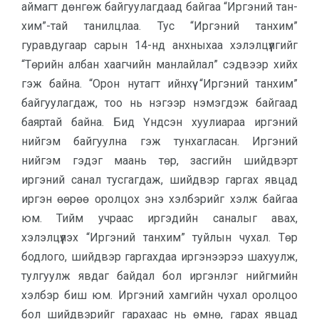
аймагт дөнгөж байгуулагдаад байгаа “Иргэний тан­
хим”-тай танилцлаа. Тус “Иргэний танхим”
гуравдугаар сарын 14-нд анхныхаа хэлэлцүүлгийг
“Төрийн албан хаагчийн манлайлал” сэдвээр хийх
гэж байна. “Орон нутагт ийнхүү “Иргэний танхим”
байгуулагдаж, тоо нь нэгээр нэмэгдэж байгаад
баяртай байна. Бид Үндсэн хуулиараа иргэний
нийгэм байгуулна гэж тунхагласан. Иргэний
нийгэм гэдэг маань төр, засгийн шийдвэрт
иргэний санал тусгагдаж, шийдвэр гаргах явцад
иргэн өөрөө оролцох энэ хэлбэрийг хэлж байгаа
юм. Тийм учраас иргэдийн саналыг авах,
хэлэлцүүлэх “Иргэний танхим” туйлын чухал. Төр
бодлого, шийдвэр гаргахдаа ир­гэ­нээ­рээ шахуулж,
тулгуулж явдаг байдал бол иргэнлэг нийгмийн
хэлбэр биш юм. Иргэний хамгийн чухал оролцоо
бол шийдвэрийг гарахаас нь өмнө, га­рах явцад