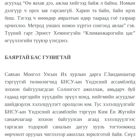
асуухад “Өө яахав дээ, ажлаа хийгээд байж л байна. Номын
дэлгүүр ч орох зав гарсангүй. Харин та байн, байн ирэх
биш. Тэгээд ч өнөөдөр амралтын өдөр таараад гоё газраар
орчихлоо. Метрод унших номоо хүртэл сонгоод авлаа” гэв.
Түүний гарт Эрнест Хемингуэйн “Климанжарогийн цас”
өгүүллэгийн түүвэр үзэгдэнэ.
БАЯРТАЙ БАС ГУНИГТАЙ
Саяхан Монгол Улсын Их хурлын дарга Г.Занданшатар
тэргүүтэй төлөөлөгчид БНСУ-ын Үндэсний ассамблейд
зохион байгуулагдсан Солонгост ажиллаж, амьдарч буй
гадаад иргэдийн хүүхдийн эрүүл мэнд, нийгмийн асуудлыг
шийдвэрлэх хэлэлцүүлэгт оролцсон юм. Тус хэлэлцүүлгийг
БНСУ-ын Үндэсний ассамблейн тэргүүн Ким Ён Жүгийн
санаачлагаар зохион байгуулсан агаад хэлэлцүүлгээс
гаргасан тодорхой саналын дагуу хууль тогтоомжид
өөрчлөлт оруулах чиглэлээр ажиллах зорилготой байв. Сөүл