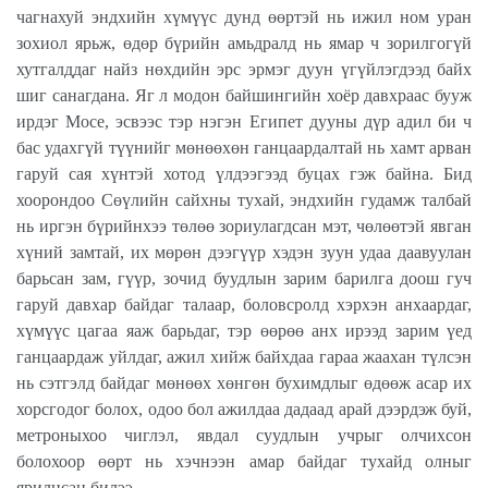
чагнахуй эндхийн хүмүүс дунд өөртэй нь ижил ном уран
зохиол ярьж, өдөр бүрийн амьдралд нь ямар ч зорилгогүй
хутгалддаг найз нөхдийн эрс эрмэг дуун үгүйлэгдээд байх
шиг санагдана. Яг л модон байшингийн хоёр давхраас бууж
ирдэг Мосе, эсвээс тэр нэгэн Египет дууны дүр адил би ч
бас удахгүй түүнийг мөнөөхөн ганцаардалтай нь хамт арван
гаруй сая хүнтэй хотод үлдээгээд буцах гэж байна. Бид
хоорондоо Сөүлийн сайхны тухай, эндхийн гудамж талбай
нь иргэн бүрийнхээ төлөө зориулагдсан мэт, чөлөөтэй явган
хүний замтай, их мөрөн дээгүүр хэдэн зуун удаа даавуулан
барьсан зам, гүүр, зочид буудлын зарим барилга доош гуч
гаруй давхар байдаг талаар, боловсролд хэрхэн анхаардаг,
хүмүүс цагаа яаж барьдаг, тэр өөрөө анх ирээд зарим үед
ганцаардаж уйлдаг, ажил хийж байхдаа гараа жаахан түлсэн
нь сэтгэлд байдаг мөнөөх хөнгөн бухимдлыг өдөөж асар их
хорсгодог болох, одоо бол ажилдаа дадаад арай дээрдэж буй,
метроныхоо чиглэл, явдал суудлын учрыг олчихсон
болохоор өөрт нь хэчнээн амар байдаг тухайд олныг
ярилцсан билээ.