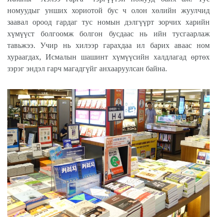
номуудыг унших хориотой бус ч олон хөлийн жуулчид
заавал ороод гардаг тус номын дэлгүүрт зорчих харийн
хүмүүст болгоомж болгон бусдаас нь ийн тусгаарлаж
тавьжээ. Учир нь хилээр гарахдаа ил барих аваас ном
хураагдах, Исмалын шашинт хүмүүсийн халдлагад өртөх
зэрэг эндэл гарч магадгүйг анхааруулсан байна.