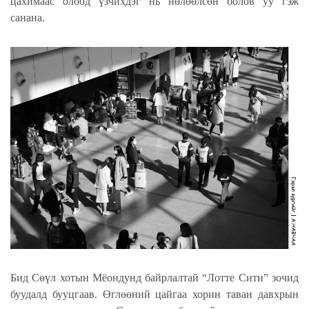
цахимаас олоод үзчихдэг нь нөлөөлсөн болов уу гэж
санана.
Бид Сөүл хотын Мёондунд байрлалтай “Лотте Сити” зочид
буудалд бууцгаав. Өглөөний цайгаа хорин таван давхрын