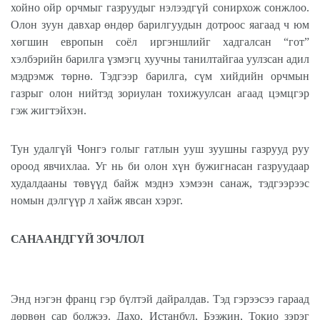
хойно ойр орчмыг газруудыг нэлээдгүй сонирхож сонжлоо.
Олон зуун давхар өндөр барилгуудын дотроос яагаад ч юм
хөгшин европын соёл иргэншлийг хадгалсан “гот”
хэлбэрийн барилга үзмэгц хуучны танилтайгаа уулзсан адил
мэдрэмж төрнө. Тэдгээр барилга, сүм хийдийн орчмын
газрыг олон нийтэд зориулан тохижуулсан агаад цэмцгэр
гэж жигтэйхэн.
Тун удалгүй Чонгэ голыг гатлын ууш зуушны газрууд руу
ороод явчихлаа. Уг нь би олон хүн бужигнасан газруудаар
худалдааны төвүүд байж мэднэ хэмээн санаж, тэдгээрээс
номын дэлгүүр л хайж явсан хэрэг.
САНААНДГҮЙ ЗОЧЛОЛ
Энд нэгэн франц гэр бүлтэй дайралдав. Тэд гэрээсээ гараад
дөрвөн сар болжээ. Дахо, Истанбул, Бээжин, Токио зэрэг