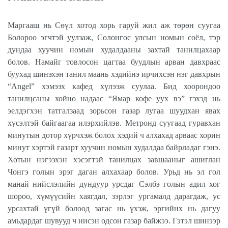
Маргааш нь Сөүл хотод хорь гаруй жил аж төрөн суугаа
Болороо эгчтэй уулзаж, Солонгос улсын номын соёл, тэр
дундаа хуучин номын худалдааны захтай танилцахаар
болов. Намайг товлосон цагтаа буудлын арван давхраас
буухад шинэхэн танил маань хэдийнэ ирчихсэн нэг давхрын
“Angel” хэмээх кафед хүлээж суулаа. Бид хоорондоо
танилцсаны хойно надаас “Ямар кофе уух вэ” гэхэд нь
эелдэгхэн татгалзаад зорьсон газар лугаа шуудхан явах
хүсэлтэй байгаагаа илэрхийлэв. Метронд суугаад гуравхан
минутын дотор хүрчхэж болох хэдий ч алхахад арваас хорин
минут хэртэй газарт хуучин номын худалдаа байрладаг гэнэ.
Хотын нэгээхэн хэсэгтэй танилцах завшааныг ашиглан
Чонгэ голын эрэг даган алхахаар болов. Урьд нь эл гол
манай нийслэлийн дундуур урсдаг Сэлбэ голын адил хог
шороо, хүмүүсийн хаягдал, зэрлэг ургамалд дарагдаж, ус
урсахтай үгүй болоод загас нь үхэж, эргийнх нь дагуу
амьдардаг шувууд ч нисэн одсон газар байжээ. Гэтэл шинээр