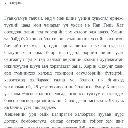
харагдана.
Гуанхуамүн талбай, энд ч мөн шинэ үеийн хувьсгал өрнөж,
түүний цаад мөн чанарыг үл ухсан нь Пак Гынь Хег
өрөвдөж, харин тэд өөрсдийн эрх чөлөөг олж авчээ. Харин
талбайд буй хөшөө бол солонгосын анхны үсгийг зохиосон
бичгийн их мэргэн, одон орны шинжлэх ухаан судлаач
Сэжунг хаан юм. Учир нь тэдэнд өөрийн бичиг үсэг
байгаагүй тул хятад ханзыг өөрсдийн хэлний дуудлагатай
ижилсүүлэн шууд авч хэрэглэдэг байв. Харин Сэжунг хаан
ард түмнийхээ хэлэнд тохирсон өгүүлбэрийн бүтэцтэй,
хэрэглэхэд хялбараас гадна үе болгон нь бичихэд
тохиромжтой, 28 үсэг зохиосон нь Солонгос буюу Ханьгыл
үсэг юм. Өдгөө солонгос улсад англи хэл түлхүү хэрэглэгдэх
болсон бөгөөд иргэдийнх нь 15-аас дээш насныхны 98 хувь
нь бичиг, үсэг тайлагджээ.
Хөшөөний урд байх цагираган хэлбэртэй зууван дүрс
доторх бөмбөлөгүүд, сансар огторгуйн тойрог зам шиг
дүрслэлүүд хааны одон орон судлаач байсныг давхар илтгэх