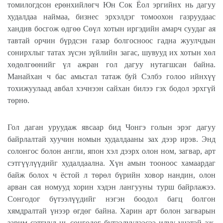
томилогдсон ерөнхийлөгч Юн Сок Ёол эргийнх нь дагуу
худалдаа наймаа, бизнес эрхэлдэг томоохон газруудаас
хандив босгож өдгөө Сөүл хотын иргэдийн амарч суудаг ая
тавтай орчин бүрдсэн газар болгосноос гадна жуулчдын
сонирхлыг татах зүсэн зүйлийн загас, шувууд их хотын хөл
хөдөлгөөнийг үл ажран гол дагуу нутагшсан байна.
Манайхан ч бас амьсгал татаж буй Сэлбэ голоо ийнхүү
тохижуулаад авбал хэчнээн сайхан билээ гэх бодол эрхгүй
төрнө.
Гол даган уруудаж явсаар бид Чонгэ голын эрэг дагуу
байрлалтай хуучин номын худалдааны зах дээр ирэв. Энд
солонгос болон англи, япон хэл дээрх олон ном, загвар, арт
сэтгүүлүүдийг худалдаална. Хүн амын тооноос хамаардаг
байж болох ч ёстой л төрөл бүрийн ховор нандин, олон
арван сая номууд хорин хэдэн лангууны турш байрлажээ.
Сонгодог бүтээлүүдийг нэгэн боодол багц болгон
хямдралтай үнээр өгдөг байна. Харин арт болон загварын
зарим сэтгүүл нь сонгодог бүтээлүүдээсээ илүү үнэтэй аж.