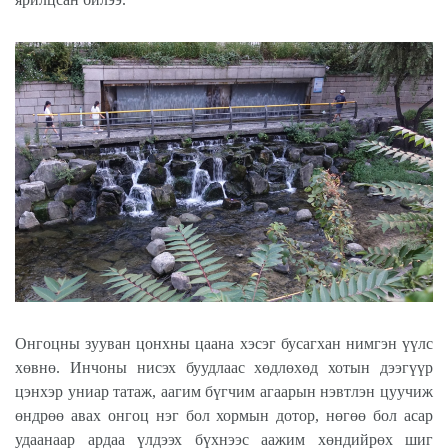
Онгоцны зууван цонхны цаана хэсэг бусагхан нимгэн үүлс
хөвнө. Инчоны нисэх буудлаас хөдлөхөд хотын дээгүүр
цэнхэр униар татаж, аагим бүгчим агаарын нэвтлэн цуучиж
өндрөө авах онгоц нэг бол хормын дотор, нөгөө бол асар
удаанаар ардаа үлдээх бүхнээс аажим хөндийрөх шиг