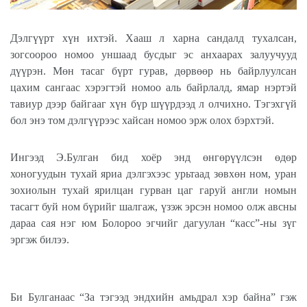
Дэлгүүрт хүн ихтэй. Хааш л харна сандалд тухалсан,
зогсоороо номоо уншаад бусдыг эс анхаарах залуучууд
дүүрэн. Мөн тасаг бүрт гурав, дөрвөөр нь байрлуулсан
цахим сангаас хэрэгтэй номоо аль байрлалд, ямар нэртэй
тавиур дээр байгааг хүн бүр шүүрдээд л олчихно. Тэгэхгүй
бол энэ том дэлгүүрээс хайсан номоо эрж олох бэрхтэй.
Ингээд Э.Булган бид хоёр энд өнгөрүүлсэн өдөр
хоногуудын тухай яриа дэлгэхээс урьтаад зөвхөн ном, уран
зохиолын тухай ярилцан гурван цаг гаруй англи номын
тасагт буй ном бүрийг шалгаж, үзэж эрсэн номоо олж авсны
дараа сая нэг юм Болороо эгчийг дагуулан “касс”-ны зүг
эргэж билээ.
Би Булганаас “За тэгээд эндхийн амьдрал хэр байна” гэж