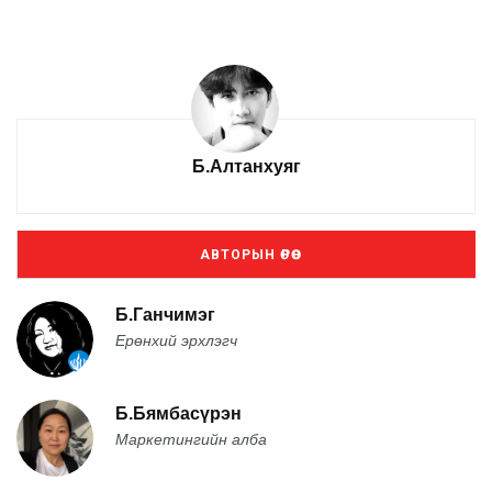
Б.Алтанхуяг
АВТОРЫН ӨРӨӨ
Б.Ганчимэг
Ерөнхий эрхлэгч
Б.Бямбасүрэн
Маркетингийн алба