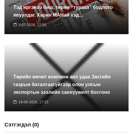
Тэд иргэнээ биш, төрөө “тураах” бодлого
явуулдаг. Харин МАНай хэд...
3-07-2026, 12:00
Төрийн өмчит компани анх удаа Засгийн
газрын баталгаагүйгээр олон улсын
экспортын зээлийн санхүүжилт босгоно
19-06-2026, 17:15
Сэтгэгдэл (0)