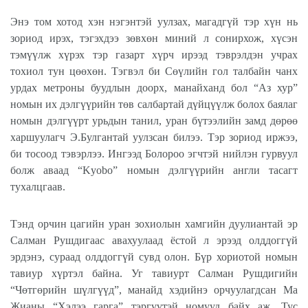
Энэ том хотод хэн нэгэнтэй уулзах, магадгүй тэр хүн нь
зориод ирэх, тэгэхдээ зөвхөн миний л сонирхож, хүсэн
тэмүүлж хүрэх тэр газарт хүрч ирээд тэврэлдэн учрах
тохиол тун цөөхөн. Тэгвэл би Сөүлийн гол талбайн чанх
урдах метроны буудлын доорх, манайханд бол “Аз хур”
номын их дэлгүүрийн төв салбартай дүйцүүлж болох баялаг
номын дэлгүүрт урьдын танил, уран бүтээлийн замд дөрөө
харшуулагч Э.Булгантай уулзсан билээ. Тэр зориод иржээ,
би тосоод тэвэрлээ. Ингээд Болороо эгчтэй нийлэн гурвуул
болж аваад “Kyobo” номын дэлгүүрийн англи тасагт
тухалцгаав.
Тэнд орчин цагийн уран зохиолын хамгийн дуулиантай эр
Салман Рушдигаас авахуулаад ёстой л эрээд олддоггүй
эрдэнэ, сураад олддоггүй сувд олон. Бүр хориотой номын
тавиур хүртэл байна. Уг тавиурт Салман Рушдигийн
“Чөтгөрийн шүлгүүд”, манайд хэдийнэ орчуулагдсан Ма
Жианы “Хэлээ гарга” тэргүүтэй номууд байх аж. Тус