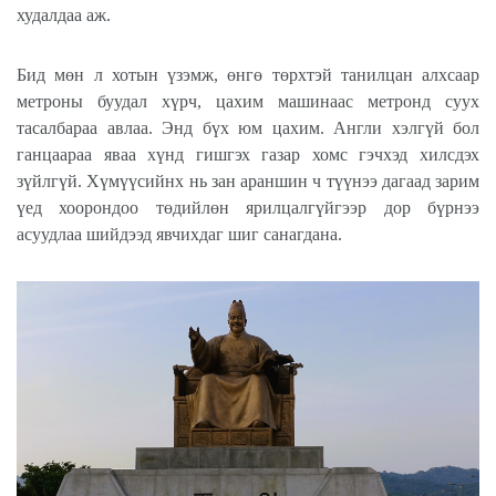
худалдаа аж.
Бид мөн л хотын үзэмж, өнгө төрхтэй танилцан алхсаар
метроны буудал хүрч, цахим машинаас метронд суух
тасалбараа авлаа. Энд бүх юм цахим. Англи хэлгүй бол
ганцаараа яваа хүнд гишгэх газар хомс гэчхэд хилсдэх
зүйлгүй. Хүмүүсийнх нь зан араншин ч түүнээ дагаад зарим
үед хоорондоо төдийлөн ярилцалгүйгээр дор бүрнээ
асуудлаа шийдээд явчихдаг шиг санагдана.