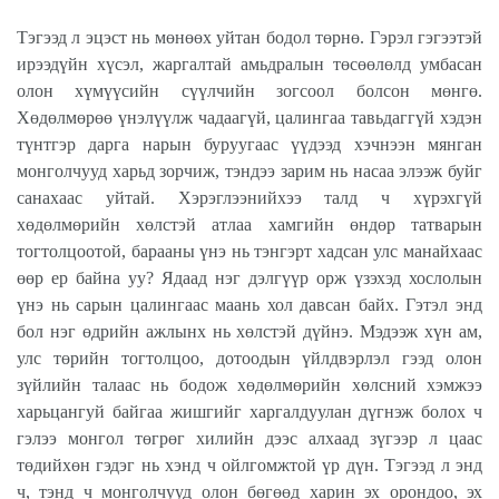
Тэгээд л эцэст нь мөнөөх уйтан бодол төрнө. Гэрэл гэгээтэй
ирээдүйн хүсэл, жаргалтай амьдралын төсөөлөлд умбасан
олон хүмүүсийн сүүлчийн зогсоол болсон мөнгө.
Хөдөлмөрөө үнэлүүлж чадаагүй, цалингаа тавьдаггүй хэдэн
түнтгэр дарга нарын буруугаас үүдээд хэчнээн мянган
монголчууд харьд зорчиж, тэндээ зарим нь насаа элээж буйг
санахаас уйтай. Хэрэглээнийхээ талд ч хүрэхгүй
хөдөлмөрийн хөлстэй атлаа хамгийн өндөр татварын
тогтолцоотой, барааны үнэ нь тэнгэрт хадсан улс манайхаас
өөр ер байна уу? Ядаад нэг дэлгүүр орж үзэхэд хослолын
үнэ нь сарын цалингаас маань хол давсан байх. Гэтэл энд
бол нэг өдрийн ажлынх нь хөлстэй дүйнэ. Мэдээж хүн ам,
улс төрийн тогтолцоо, дотоодын үйлдвэрлэл гээд олон
зүйлийн талаас нь бодож хөдөлмөрийн хөлсний хэмжээ
харьцангуй байгаа жишгийг харгалдуулан дүгнэж болох ч
гэлээ монгол төгрөг хилийн дээс алхаад зүгээр л цаас
төдийхөн гэдэг нь хэнд ч ойлгомжтой үр дүн. Тэгээд л энд
ч, тэнд ч монголчууд олон бөгөөд харин эх орондоо, эх