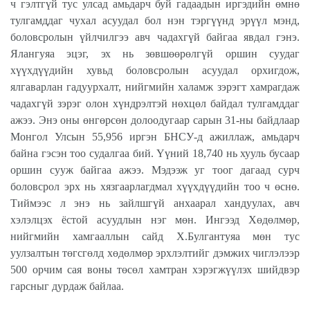
ч гэлтгүй тус улсад амьдарч буй гадаадын иргэдийн өмнө
тулгамддаг чухал асуудал бол нэн тэргүүнд эрүүл мэнд,
боловсролын үйлчилгээ авч чадахгүй байгаа явдал гэнэ.
Ялангуяа эцэг, эх нь зөвшөөрөлгүй оршин суудаг
хүүхдүүдийн хувьд боловсролын асуудал орхигдож,
ялгаварлан гадуурхалт, нийгмийн халамж зэрэгт хамрагдаж
чадахгүй зэрэг олон хүндрэлтэй нөхцөл байдал тулгамддаг
ажээ. Энэ оны өнгөрсөн долоодугаар сарын 31-ны байдлаар
Монгол Улсын 55,956 иргэн БНСУ-д ажиллаж, амьдарч
байна гэсэн тоо судалгаа бий. Үүний 18,740 нь хууль бусаар
оршин сууж байгаа ажээ. Мэдээж уг тоог дагаад сурч
боловсрол эрх нь хязгаарлагдмал хүүхдүүдийн тоо ч өснө.
Тиймээс л энэ нь зайлшгүй анхаарал хандуулах, авч
хэлэлцэх ёстой асуудлын нэг мөн. Ингээд Хөдөлмөр,
нийгмийн хамгааллын сайд Х.Булгантуяа мөн тус
уулзалтын төгсгөлд хөдөлмөр эрхлэлтийг дэмжих чиглэлээр
500 орчим сая воны төсөл хамтран хэрэгжүүлэх шийдвэр
гарсныг дурдаж байлаа.