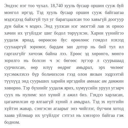
Эндээс нэг тоо чухал. 18,740 хууль бусаар оршин сууж буй
монгол иргэд. Тэд хууль бусаар оршин сууж байгаагаа
мэдэгдээд байхгүй тул уг барагцаалсан тоо хавьгүй доогуур
дүн байж ч мэднэ. Энд уулзсан нэг эмэгтэй лав эх орноо
хачин их үгүйлдэг шиг бодол төрүүлсэн. Харин үүнийгээ
уудалж яриад, өөрөөсөө бус өрөөлөөс гомдол нэхээд
суухааргүй зоримог, бардам зан дотор нь бий тул ил
гаргахгүйг хичээж байна лээ. Ерөөс эд хөрөнгө, мөнгө
зорилго нь болсон ч эс бөгөөс зүгээр л суурьшаад
сурчихсан, өөр илүү өөдрөг амьдрал, эрх чөлөөг
хүсэмжлэхээ бүр больчихсон гээд олон янзын ээдрээтэй
түүхүүд энд суурьших харийн иргэдийн амнаас ам дамжин
хөвөрнө. Тэр бүхнийг уудалж ярих, хүмүүсийн уруул угзарч
суух нь нулимс хол хүний л ажил биз. Гэхдээ харласан,
цагаачилсан ер ялгаагүй хүний л амьдрал. Тэд эх нутгийн
хүйтэн жавар, сэнгэсэн агаарыг энэ чийглэг, бүгчим хотод
хааяа уйлмаар их үгүйлдэг сэтгэл нь хэвээрээ байгаа гэж
бодном.