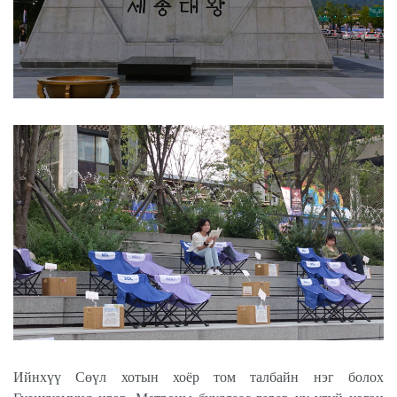
Ийнхүү Сөүл хотын хоёр том талбайн нэг болох