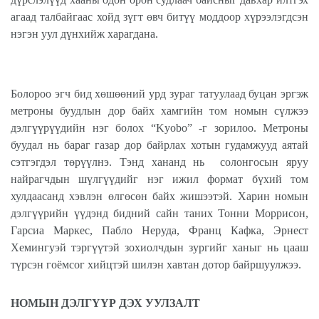
агаад талбайгаас хойд зүгт өвч битүү моддоор хүрээлэгдсэн
нэгэн уул дүнхийж харагдана.
Болороо эгч бид хөшөөний урд зураг татуулаад буцан эргэж
метроны буудлын дор байх хамгийн том номын сүлжээ
дэлгүүрүүдийн нэг болох “Kyobo” -г зорилоо. Метроны
буудал нь бараг газар дор байрлах хотын гудамжууд аятай
сэтгэгдэл төрүүлнэ. Тэнд хананд нь солонгосын яруу
найрагчдын шүлгүүдийг нэг ижил формат бүхий том
хулдаасанд хэвлэн өлгөсөн байх жишээтэй. Харин номын
дэлгүүрийн үүдэнд бидний сайн таних Тонни Моррисон,
Гарсиа Маркес, Пабло Неруда, Франц Кафка, Эрнест
Хемингуэй тэргүүтэй зохиолчдын зургийг ханыг нь цааш
түрсэн гоёмсог хийцтэй шилэн хавтан дотор байршуулжээ.
НОМЫН ДЭЛГҮҮР ДЭХ УУЛЗАЛТ