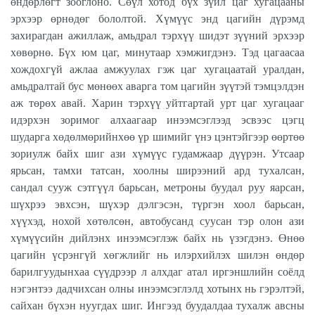
өндөрлөгт зооглоно. Сөүл хотод бүх зүйл цаг хугацааны
эрхээр өрнөдөг бололтой. Хүмүүс энд цагийн дүрэмд
захирагдан ажиллаж, амьдрал тэрхүү шидэт зүүний эрхээр
хөвөрнө. Бүх юм цаг, минутаар хэмжигдэнэ. Тэд цагаасаа
хождохгүй ажлаа амжуулах гэж цаг хугацаатай уралдан,
амьдралтай бус мөнөөх аварга том цагийн зүүтэй тэмцэлдэн
аж төрөх авай. Харин тэрхүү уйтгартай урт цаг хугацааг
идэрхэн зоримог алхаагаар инээмсэглээд эсвээс цэгц
шударга хөдөлмөрийнхөө үр шимийг үнэ цэнтэйгээр өөртөө
зориулж байх шиг ази хүмүүс гудамжаар дүүрэн. Утсаар
ярьсан, тамхи татсан, хоолны ширээний ард тухалсан,
сандал сууж сэтгүүл барьсан, метроны буудал руу яарсан,
шүхрээ эвхсэн, шүхэр дэлгэсэн, түргэн хоол барьсан,
хүүхэд, нохой хөтөлсөн, автобусанд суусан тэр олон ази
хүмүүсийн дийлэнх инээмсэглэж байх нь үзэгдэнэ. Өнөө
цагийн үсрэнгүй хөгжлийг нь илэрхийлэх шилэн өндөр
барилгуудынхаа сүүдрээр л алхдаг атал иргэншлийн соёлд
нэгэнтээ дадчихсан олны инээмсэглэлд хотынх нь гэрэлтэй,
сайхан бүхэн нуугдах шиг. Ингээд буудалдаа тухалж авсны