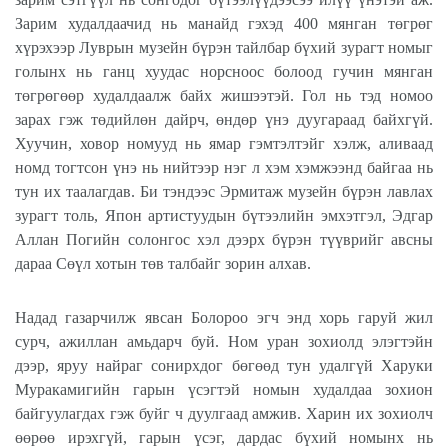
Зарим худалдаачид нь манайд гэхэд 400 мянган төгрөг
хүрэхээр Луврын музейн бүрэн тайлбар бүхий зурагт номыг
голынх нь ганц хуудас норсноос болоод гучин мянган
төгрөгөөр худалдаалж байх жишээтэй. Гол нь тэд номоо
зарах гэж төдийлөн дайрч, өндөр үнэ дуугараад байхгүй.
Хуучин, ховор номууд нь ямар гэмтэлтэйг хэлж, аливаад
номд тогтсон үнэ нь нийтээр нэг л хэм хэмжээнд байгаа нь
тун их таалагдав. Би тэндээс Эрмитаж музейн бүрэн лавлах
зурагт толь, Япон артистуудын бүтээлийн эмхэтгэл, Эдгар
Аллан Погийн солонгос хэл дээрх бүрэн түүврийг авсны
дараа Сөүл хотын төв талбайг зорин алхав.
Надад газарчилж явсан Болороо эгч энд хорь гаруй жил
сурч, ажиллан амьдарч буй. Ном уран зохиолд элэгтэйн
дээр, яруу найраг сонирхдог бөгөөд тун удалгүй Харуки
Муракамигийн гарын үсэгтэй номын худалдаа зохион
байгуулагдах гэж буйг ч дуулгаад амжив. Харин их зохиолч
өөрөө ирэхгүй, гарын үсэг, дардас бүхий номынх нь