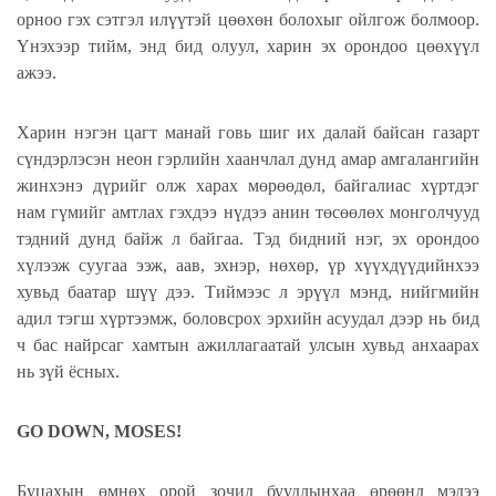
орноо гэх сэтгэл илүүтэй цөөхөн болохыг ойлгож болмоор.
Үнэхээр тийм, энд бид олуул, харин эх орондоо цөөхүүл
ажээ.
Харин нэгэн цагт манай говь шиг их далай байсан газарт
сүндэрлэсэн неон гэрлийн хаанчлал дунд амар амгалангийн
жинхэнэ дүрийг олж харах мөрөөдөл, байгалиас хүртдэг
нам гүмийг амтлах гэхдээ нүдээ анин төсөөлөх монголчууд
тэдний дунд байж л байгаа. Тэд бидний нэг, эх орондоо
хүлээж суугаа ээж, аав, эхнэр, нөхөр, үр хүүхдүүдийнхээ
хувьд баатар шүү дээ. Тиймээс л эрүүл мэнд, нийгмийн
адил тэгш хүртээмж, боловсрох эрхийн асуудал дээр нь бид
ч бас найрсаг хамтын ажиллагаатай улсын хувьд анхаарах
нь зүй ёсных.
GO DOWN, MOSES!
Буцахын өмнөх орой зочид буудлынхаа өрөөнд мэдээ