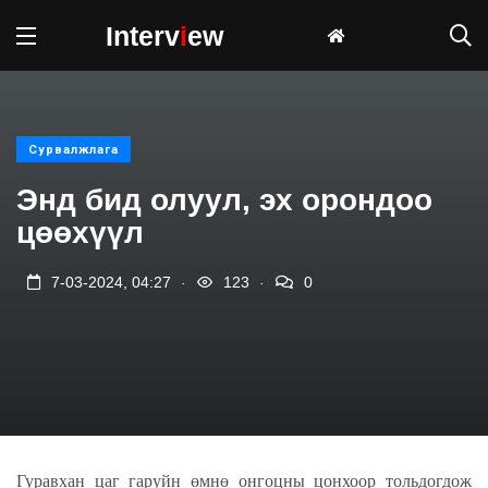
Interv
i
ew
Сурвалжлага
Энд бид олуул, эх орондоо
цөөхүүл
.
.
7-03-2024, 04:27
123
0
Гуравхан цаг гаруйн өмнө онгоцны цонхоор тольдогдож