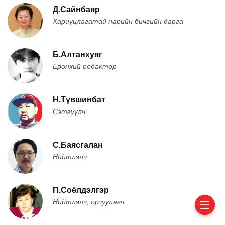
Д.Сайнбаяр
Хариуцлагатай нарийн бичгийн дарга
Б.Алтанхуяг
Ерөнхий редактор
Н.Түвшинбат
Сэтгүүлч
С.Баясгалан
Нийтлэлч
П.Соёлдэлгэр
Нийтлэлч, орчуулагч