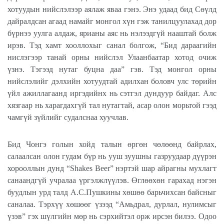
хотуудын нийслэлээр аялаж яваа гэнэ. Энэ удаад бид Сөүлд
дайралдсан агаад намайг монгол хүн гэж танилцуулахад дор
бүрнээ уулга алдаж, ярианы аяс нь нэлээдгүй нааштай болж
ирэв. Тэд хамт хооллохыг санал болгож, “Бид дараагийн
нислэгээр танай орны нийслэл Улаанбаатар хотод очиж
үзнэ. Тэгээд нутаг буцна даа” гэв. Тэд монгол орны
нийслэлийг дэлхийн хотуудтай адилхан боловч улс төрийн
үйл ажиллагаанд иргэдийнх нь сэтгэл дундуур байдаг. Алс
хязгаар нь харагдахгүй тал нутагтай, асар олон морьтой гээд
чамгүй зүйлийг судалснаа хуучлав.
Бид Чонгэ голын хойд талын өргөн чөлөөнд байрлах,
салаалсан олон гудам бүр нь ууш зуушны газруудаар дүүрэн
хорооллын дунд “Shakes Beer” нэртэй шар айрагны мухлагт
санаандгүй учралаа үргэлжлүүлэв. Өглөөхөн гарахад нэгэн
буудлын урд талд А.С.Пушкины хөшөө барьчихсан байсныг
саналаа. Тэрхүү хөшөөг үзээд “Амьдрал, дурлал, нулимсыг
үзэв” гэх шүлгийн мөр нь сэрхийтэл орж ирсэн билээ. Одоо