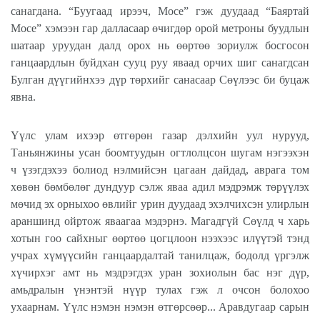
санагдана. “Буугаад ирээч, Мосе” гэж дуудаад “Баяртай
Мосе” хэмээн гар далласаар өчигдөр орой метроны буудлын
шатаар уруудан далд орох нь өөртөө зориулж босгосон
ганцаардлын буйдхан сууц руу яваад орчих шиг санагдсан
Булган дүүгийнхээ дүр төрхийг санасаар Сөүлээс би буцаж
явна.
Үүлс улам ихээр өтгөрөн газар дэлхийн уул нурууд,
Таньянжины усан боомтуудын огтлолцсон шугам нэгээхэн
ч үзэгдэхээ болиод нэлмийсэн цагаан дайдад, аврага том
хөвөн бөмбөлөг дундуур сэлж яваа адил мэдрэмж төрүүлэх
мөчид эх орныхоо өвлийг урин дуудаад эхэлчихсэн улирлын
араншинд ойртож яваагаа мэдэрнэ. Магадгүй Сөүлд ч харь
хотын гоо сайхныг өөртөө цогцлоон нээхээс илүүтэй тэнд
учрах хүмүүсийн ганцаардалтай танилцаж, бодолд үргэлж
хүчирхэг амт нь мэдрэгдэх уран зохиолын бас нэг дүр,
амьдралын үнэнтэй нүүр тулах гэж л очсон болохоо
ухаарнам. Үүлс нэмэн нэмэн өтгөрсөөр... Аравдугаар сарын