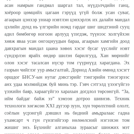
асан намрын гандмал шаргал тал, нүүдэлчдийн ганц,
хоёроор цөмцийх цагаан гэрүүд үгүй болж усан суваг,
агаарын цэнхэр униар нэвтлэн цэнхэрлэх их далайн мандал
цэлийн дунд нь үлгэрийн номд гардаг шиг шидтэний сууц
адил бөмбөгөр ногоон арлууд үзэгдэж, түүнээс холгүйхэн
хөвж яваа усан онгоцнуудын бараа, агаарын хамгийн доод
давхрагын мандал цаана хөвөх хэсэг бусаг үүслийг нэвт
сүндэрлэн ярайх өндөр шилэн барилгууд, Хан мөрнийг
олон хэсэг тасалсан нүсэр том гүүрнүүд харагдана. Эх
газрын чийглэг уур амьсгалтай, Дорнод Азийн өмнөд хэсэгт
оршдог БНСУ-ын нутаг дэвсгэрийг тэнгэрийн тэнэгэрээс
анх удаа мэлмийдэж буй минь тэр. Гэвч сэтгэлд үзээгүйгээ
үзэхийн баяр, хараагүйгээ харахын догдлол төрсөнгүй. “За,
ийм байдаг байж ээ” хэмээн дотроо шивнэв. Техник
технологи хөгжсөн
XXI
дүгээр зуун, хүн төрөлхтний ололт,
соёлын үсрэнгүй дэвшил нь бидний амьдралаас гадна
ухамсарт ч гүн гүнзгийгээр нөлөөлсний нэгээхэн том
жишиг энэ. Бүхнийг алганыхаа зураасыг шинжих мэт