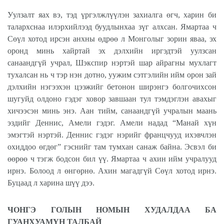
Уулзалт яах вэ, тэд үргэлжлүүлэн захиалга өгч, харин би
талархснаа илэрхийлээд буудлынхаа зүг алхсан. Ямартаа ч
Сөүл хотод ирсэн анхны өдрөө л Монголыг зорин яваа, эх
оронд минь хайртай эх дэлхийн иргэдтэй уулзсан
санаандгүй учрал, Шэкспир нэртэй шар айрагны мухлагт
тухалсан нь ч тэр нэн дотно, уужим сэтгэлийн ийм орон зай
дэлхийн нэгээхэн цээжийг бетонон ширэнгэ болгочихсон
шугуйд олдоно гэдэг ховор завшаан тул тэмдэглэн авахыг
хичээсэн минь энэ. Аан тийм, санаандгүй учралын маань
эздийг Деннис, Амели гэдэг. Амели надад “Манай хүн
эмэгтэй нэртэй. Деннис гэдэг нэрийг францчууд ихэвчлэн
охиддоо өгдөг” гэснийг там тумхан санаж байна. Эсвэл би
өөрөө ч тэгж бодсон бил үү. Ямартаа ч ахин ийм учралууд
ирнэ. Болоод л өнгөрнө. Ахин магадгүй Сөүл хотод ирнэ.
Буцаад л харина шүү дээ.
ЧОНГЭ ГОЛЫН НОМЫН ХУДАЛДАА БА
ГУАНХУАМҮН ТАЛБАЙ