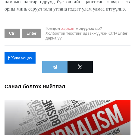
намрын налгар өдрүүд бус өвлийн цангисан жавар л эх
орны минь саруул талд угтана гэдэгт улам улмаа итгүүлнэ.
Гомдол
хэрхэн
мэдүүлэх вэ?
Ctrl
Enter
Холбоотой текстийг идэвхжүүлэн
Ctrl+Enter
дарна уу.
Хуваалцах
Санал болгох нийтлэл