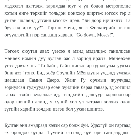
мэдээлэл нягталж, заримдаа юуг ч үл бодон метрополис
хотын өнгө төрхийг тольдон цонхоор ширтэж зогсох тэр л
уйтан чөлөөнд утсанд мэссэж ирэв. “Би доор ирчихлээ. Та
буугаад ирэх үү?”. Тэрхэн мөчид яг л Фолкнерийн нэгэн
өгүүллэгийн нэр санаанд харвав. “Go down, Moses!”.
Төгсөх оюутан явах үеэсээ л мэнд мэдэлцэж танилцсан
мөнөөх номын дүү Булган бас л зориод иржээ. Мөнөөхөн
үгээ давтах нь “Та байн, байн нисэж ирээд хоёулаа уулзах
биш дээ” гэнэ. Бид хоёр Сөүлийн Мёондуны үүдэнд уулзаж
цаашлаад Самил Даеро, Жанг Гу орчмын жуулчдад
зориулсан гудмуудаар есөн зүйлийн бараа таваар, эд хогшил
зарах азийн худалдаачид, тэндхийн дэлгүүр хоршоогоор
өдөр шөнийн алинд ч хүний хөл үл татраан холхих олон
зүгийн харийн зочдын нэгэн бол уусан шингэв.
Булган энд амьдраад хэдэн сар болж буй. Удахгүй он гаргаад
эх орондоо буцна. Түүний сэтгэлд буй орь ганцаардлыг