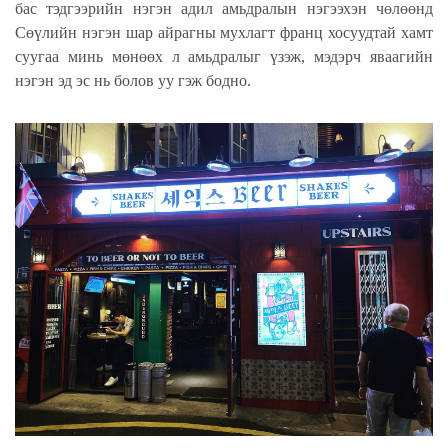
бас тэдгээрийн нэгэн адил амьдралын нэгээхэн чөлөөнд
Сөүлийн нэгэн шар айрагны мухлагт франц хосуудтай хамт
суугаа минь мөнөөх л амьдралыг үзэж, мэдэрч яваагийн
нэгэн эд эс нь болов уу гэж бодно.