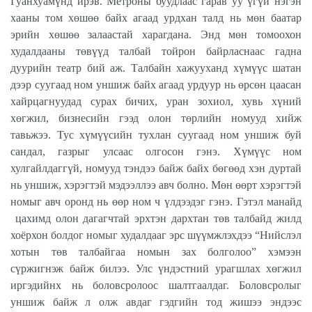
Гуанхуамүнд ирэв. Метроны буудлаас гарав уу үгүй нэгэн
хааны том хөшөө байх агаад урдхан талд нь мөн баатар
эрийн хөшөө залаастай харагдана. Энд мөн томоохон
худалдааны төвүүд талбай тойрон байрласнаас гадна
дуурийн театр бий аж. Талбайн хажууханд хүмүүс шатан
дээр суугаад ном уншиж байх агаад урдуур нь өрсөн цаасан
хайрцагнуудад сурах бичих, уран зохиол, хувь хүний
хөгжил, бизнесийн гээд олон төрлийн номууд хийж
тавьжээ. Тус хүмүүсийн тухлан суугаад ном уншиж буй
сандал, газрыг улсаас олгосон гэнэ. Хүмүүс ном
хулгайлдаггүй, номууд тэндээ байж байх бөгөөд хэн дуртай
нь уншиж, хэрэгтэй мэдээллээ авч болно. Мөн өөрт хэрэгтэй
номыг авч оронд нь өөр ном ч үлдээдэг гэнэ. Гэтэл манайд
цахимд олон дагагчтай эрхтэн дархтан төв талбайд жилд
хоёрхон болдог номыг худалдааг эрс шүүмжлэхдээ “Нийслэл
хотын төв талбайгаа номын зах болголоо” хэмээн
сүржигнэж байж билээ. Улс үндэстний урагшлах хөгжил
иргэдийнх нь боловсролоос шалтгаалдаг. Боловсролыг
уншиж байж л олж авдаг гэдгийн тод жишээ эндээс