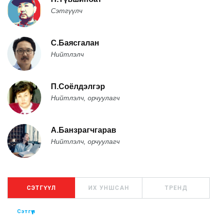
Сэтгүүлч
С.Баясгалан
Нийтлэлч
П.Соёлдэлгэр
Нийтлэлч, орчуулагч
А.Банзрагчгарав
Нийтлэлч, орчуулагч
СЭТГҮҮЛ
ИХ УНШСАН
ТРЕНД
Сэтгүүл