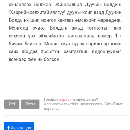
хичээллэх болжээ. Жишээлбэл Дуучин Болдын
"Хээрийн салхитай аялгуу" дууны клип үзээд Дуучин
Болдынх шиг монгол хантааз өмсөхийг мөрөөдөж,
Монголд очвол Болдын амьд тоглолтыг үзнэ
хэмээн үзэх зүйлсийнхээ жагсаалтанд номер 1-т
бичиж байжээ. Морин хуур сурах зорилгоор клип
хайх явцдаа Хөсөгтөн хамтлагийн видеонуудыг
үзсэнээр фен нь болсон.
Гомдол
хэрхэн
мэдүүлэх вэ?
Ctrl
Enter
Холбоотой текстийг идэвхжүүлэн
Ctrl+Enter
дарна уу.
Хуваалцах