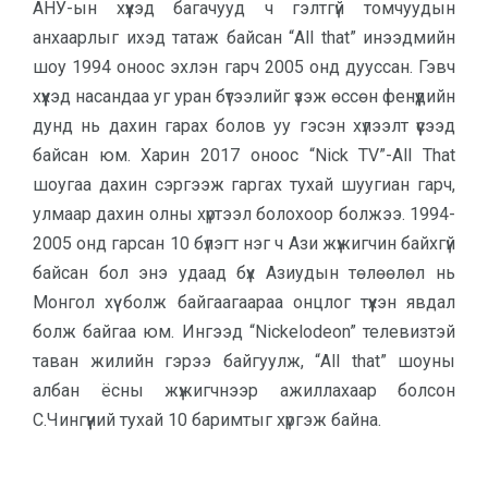
АНУ-ын хүүхэд багачууд ч гэлтгүй томчуудын
анхаарлыг ихэд татаж байсан “All that” инээдмийн
шоу 1994 оноос эхлэн гарч 2005 онд дууссан. Гэвч
хүүхэд насандаа уг уран бүтээлийг үзэж өссөн фенүүдийн
дунд нь дахин гарах болов уу гэсэн хүлээлт үүсээд
байсан юм. Харин 2017 оноос “Nick TV”-All That
шоугаа дахин сэргээж гаргах тухай шуугиан гарч,
улмаар дахин олны хүртээл болохоор болжээ. 1994-
2005 онд гарсан 10 бүлэгт нэг ч Ази жүжигчин байхгүй
байсан бол энэ удаад бүх Азиудын төлөөлөл нь
Монгол хүү болж байгаагаараа онцлог түүхэн явдал
болж байгаа юм. Ингээд “Nickelodeon” телевизтэй
таван жилийн гэрээ байгуулж, “All that” шоуны
албан ёсны жүжигчнээр ажиллахаар болсон
С.Чингүүний тухай 10 баримтыг хүргэж байна.