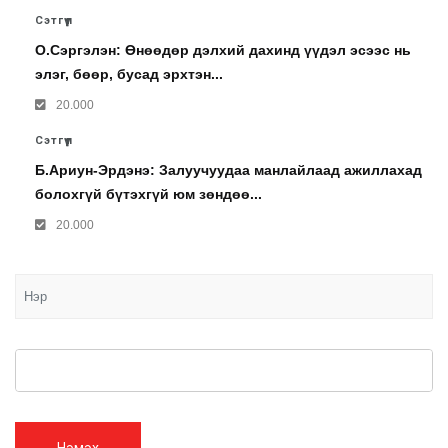
Сэтгүүл
О.Сэргэлэн: Өнөөдөр дэлхий дахинд үүдэл эсээс нь
элэг, бөөр, бусад эрхтэн...
20.000
Сэтгүүл
Б.Ариун-Эрдэнэ: Залуучуудаа манлайлаад ажиллахад
болохгүй бүтэхгүй юм зөндөө...
20.000