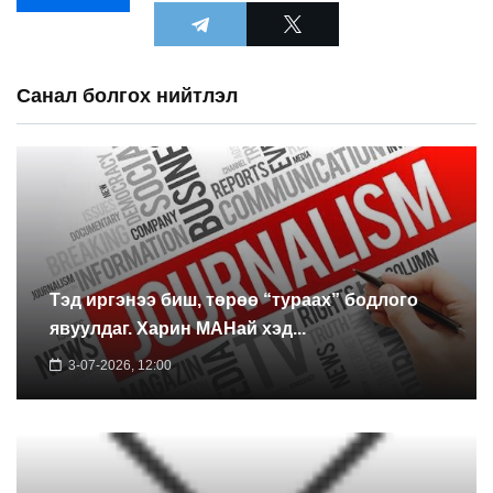
Санал болгох нийтлэл
Тэд иргэнээ биш, төрөө “тураах” бодлого
явуулдаг. Харин МАНай хэд...
3-07-2026, 12:00