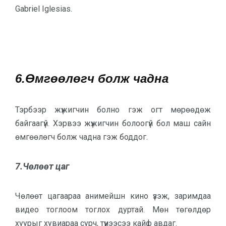
Gabriel Iglesias.
6.Өмгөөлөгч болж чадна
Тэрбээр жүжигчин болно гэж огт мөрөөдөж
байгаагүй. Хэрвээ жүжигчин болоогүй бол маш сайн
өмгөөлөгч болж чадна гэж боддог.
7.Чөлөөт цаг
Чөлөөт цагаараа анимейшн кино үзэж, заримдаа
видео тоглоом тоглох дуртай. Мөн төгөлдөр
хуурыг хувиараа сурч, түүнээсээ кайф авдаг.