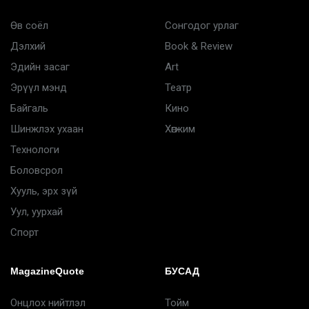
Өв соёл
Сонгодог урлаг
Дэлхий
Book & Review
Эдийн засаг
Art
Эрүүл мэнд
Театр
Байгаль
Кино
Шинжлэх ухаан
Хөгжим
Технологи
Боловсрол
Хууль, эрх зүй
Уул, уурхай
Спорт
MagazineQuote
БУСАД
Онцлох нийтлэл
Тойм