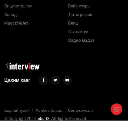
Онцлох эшлэл
Байр суурь
Зочид
Датаграфик
MagazineArt
Блиц
Статистик
Видео мэдээ
Цахим хаяг
Бидний тухай
Холбоо барих
Санал хүсэлт
© Copyright 2024
. ebo ©
- All Rights Reserved.