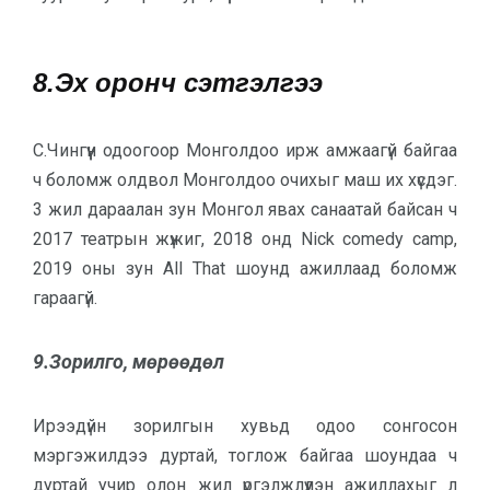
8.Эх оронч сэтгэлгээ
С.Чингүүн одоогоор Монголдоо ирж амжаагүй байгаа
ч боломж олдвол Монголдоо очихыг маш их хүсдэг.
3 жил дараалан зун Монгол явах санаатай байсан ч
2017 театрын жүжиг, 2018 онд Nick comedy camp,
2019 оны зун All That шоунд ажиллаад боломж
гараагүй.
9.Зорилго, мөрөөдөл
Ирээдүйн зорилгын хувьд одоо сонгосон
мэргэжилдээ дуртай, тоглож байгаа шоундаа ч
дуртай учир олон жил үргэлжлүүлэн ажиллахыг л