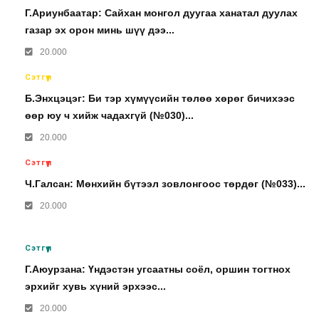
Г.Ариунбаатар: Сайхан монгол дуугаа ханатал дуулах
газар эх орон минь шүү дээ...
20.000
Сэтгүүл
Б.Энхцэцэг: Би тэр хүмүүсийн төлөө хөрөг бичихээс
өөр юу ч хийж чадахгүй (№030)...
20.000
Сэтгүүл
Ч.Галсан: Мөнхийн бүтээл зовлонгоос төрдөг (№033)...
20.000
Сэтгүүл
Г.Аюурзана: Үндэстэн угсаатны соёл, оршин тогтнох
эрхийг хувь хүний эрхээс...
20.000