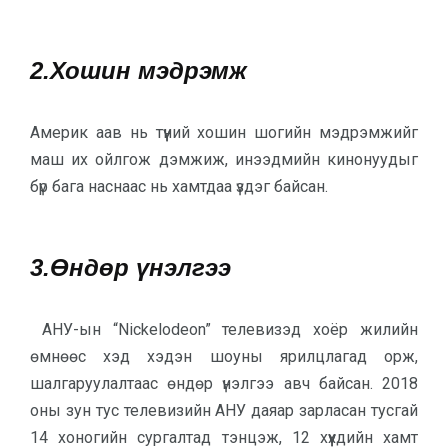
2.Хошин мэдрэмж
Америк аав нь түүний хошин шогийн мэдрэмжийг
маш их ойлгож дэмжиж, инээдмийн кинонуудыг
бүр бага наснаас нь хамтдаа үздэг байсан.
3.Өндөр үнэлгээ
АНУ-ын “Nickelodeon” телевизэд хоёр жилийн
өмнөөс хэд хэдэн шоуны ярилцлагад орж,
шалгаруулалтаас өндөр үнэлгээ авч байсан. 2018
оны зун тус телевизийн АНУ даяар зарласан тусгай
14 хоногийн сургалтад тэнцэж, 12 хүүхдийн хамт