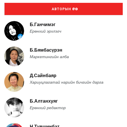
АВТОРЫН ӨРӨӨ
Б.Ганчимэг
Ерөнхий эрхлэгч
Б.Бямбасүрэн
Маркетингийн алба
Д.Сайнбаяр
Хариуцлагатай нарийн бичгийн дарга
Б.Алтанхуяг
Ерөнхий редактор
Н.Түвшинбат