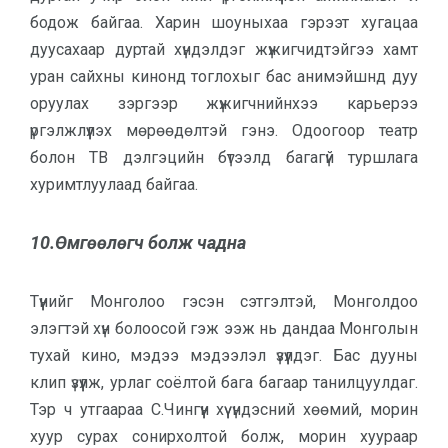
бодож байгаа. Харин шоуныхаа гэрээт хугацаа
дуусахаар дуртай хүндэлдэг жүжигчидтэйгээ хамт
уран сайхны кинонд тоглохыг бас анимэйшнд дуу
оруулах зэргээр жүжигчнийнхээ карьерээ
үргэлжлүүлэх мөрөөдөлтэй гэнэ. Одоогоор театр
болон ТВ дэлгэцийн бүтээлд багагүй туршлага
хуримтлуулаад байгаа.
10.Өмгөөлөгч болж чадна
Түүнийг Монголоо гэсэн сэтгэлтэй, Монголдоо
элэгтэй хүн болоосой гэж ээж нь дандаа Монголын
тухай кино, мэдээ мэдээлэл үзүүлдэг. Бас дууны
клип үзүүлж, урлаг соёлтой бага багаар танилцуулдаг.
Тэр ч утгаараа С.Чингүүн хүү үндэсний хөөмий, морин
хуур сурах сонирхолтой болж, морин хуураар