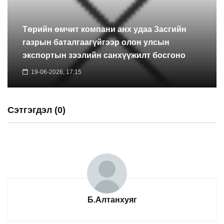
Төрийн өмчит компани анх удаа Засгийн
газрын баталгаагүйгээр олон улсын
экспортын зээлийн санхүүжилт босгоно
19-06-2026, 17:15
Сэтгэгдэл (0)
Б.Алтанхуяг