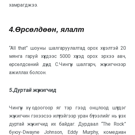
хамрагджээ.
4.Өрсөлдөөн, ялалт
“All that” шоуны шалгаруулалтад орох хүсэлтэй 20
мянга гаруй хүүхдээс 5000 хүүхэд орох эрхээ авч,
өрсөлдсөний дүнд С.Чингүүн шалгарч, жүжигчнээр
ажиллах болсон.
5.Дуртай жүжигчид
Чингүүн хүү одоогоор яг тэр гээд онцлоод шүтдэг
жүжигчин гэхээсээ илүүтэйгээр уран бүтээлийг нь үзэх
дуртай жүжигчид их байдаг. Дурдвал “The Rock”
буюу-Dwayne Johnson, Eddy Murphy, комедиан