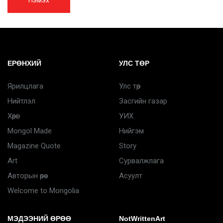
Нэмэх
ЕРӨНХИЙ
УЛС ТӨР
Ярилцлага
Улс төр
Нийтлэл
Засгийн газар
Хөрөг
УИХ
Mongol Made
Нийгэм
Magazine Quote
Story
Art
Сурвалжлага
Авторын өрөө
Асуулт
Welcome to Mongolia
МЭДЭЭНИЙ ӨРӨӨ
NotWrittenArt