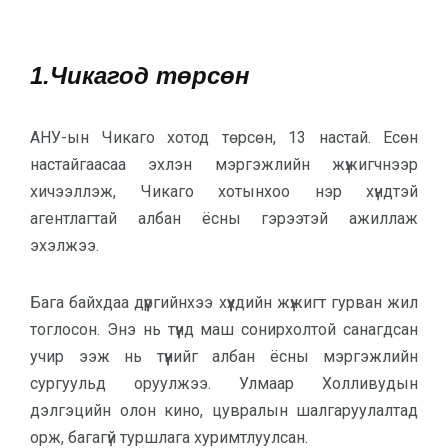
1.Чикагод төрсөн
АНУ-ын Чикаго хотод төрсөн, 13 настай. Есөн
настайгаасаа эхлэн мэргэжлийн жүжигчнээр
хичээллэж, Чикаго хотынхоо нэр хүндтэй
агентлагтай албан ёсны гэрээтэй ажиллаж
эхэлжээ.
Бага байхдаа дүүргийнхээ хүүхдийн жүжигт гурван жил
тоглосон. Энэ нь түүнд маш сонирхолтой санагдсан
учир ээж нь түүнийг албан ёсны мэргэжлийн
сургуульд оруулжээ. Улмаар Холливудын
дэлгэцийн олон кино, цувралын шалгаруулалтад
орж, багагүй туршлага хуримтлуулсан.