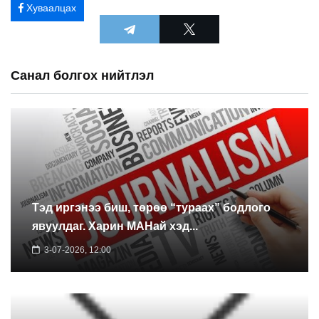
Хуваалцах
Санал болгох нийтлэл
Тэд иргэнээ биш, төрөө “тураах” бодлого
явуулдаг. Харин МАНай хэд...
3-07-2026, 12:00