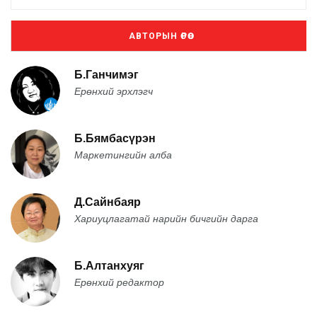
АВТОРЫН ӨРӨӨ
Б.Ганчимэг
Ерөнхий эрхлэгч
Б.Бямбасүрэн
Маркетингийн алба
Д.Сайнбаяр
Хариуцлагатай нарийн бичгийн дарга
Б.Алтанхуяг
Ерөнхий редактор