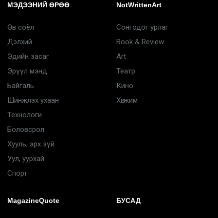
МЭДЭЭНИЙ ӨРӨӨ
NotWrittenArt
Өв соёл
Сонгодог урлаг
Дэлхий
Book & Review
Эдийн засаг
Art
Эрүүл мэнд
Театр
Байгаль
Кино
Шинжлэх ухаан
Хөгжим
Технологи
Боловсрол
Хууль, эрх зүй
Уул, уурхай
Спорт
MagazineQuote
БУСАД