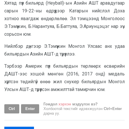
Хятад пүүл бильярд (Heyball)-ын Азийн АШТ аравдугаар
сарын 19-22-ны өдрүүдээр Катарын нийслэл Доха
хотноо явагдаж өндөрлөлөө. Эл тэмцээнд Монголоос
Э.Тэмүүжин, Б.Нарантуяа, Б.Баттуяа, Э.Ариунцэцэг нар хүч
сорьсон юм.
Нийлбэр дүнгээр Э.Тэмүүжин Монгол Улсаас анх удаа
бильярдын Азийн АШТ-д түрүүллээ.
Тэрбээр Америк пүүл бильярдын төрлөөрх өсвөрийн
ДАШТ-ээс хошой мөнгөн (2016, 2017 онд) медаль
хүртсэн төдийгүй өнөө жил снукер бильярдын Монгол
Улсын АШТ-д түрүүлсэн амжилттай тамирчин юм.
Гомдол
хэрхэн
мэдүүлэх вэ?
Ctrl
Enter
Холбоотой текстийг идэвхжүүлэн
Ctrl+Enter
дарна уу.