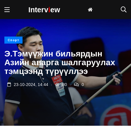
Interv
i
ew
Спорт
Э.Тэмүүжин бильярдын
Азийн аварга шалгаруулах
тэмцээнд түрүүллээ
.
.
23-10-2024, 14:44
80
0