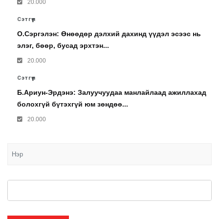
20.000
Сэтгүүл
О.Сэргэлэн: Өнөөдөр дэлхий дахинд үүдэл эсээс нь
элэг, бөөр, бусад эрхтэн...
20.000
Сэтгүүл
Б.Ариун-Эрдэнэ: Залуучуудаа манлайлаад ажиллахад
болохгүй бүтэхгүй юм зөндөө...
20.000