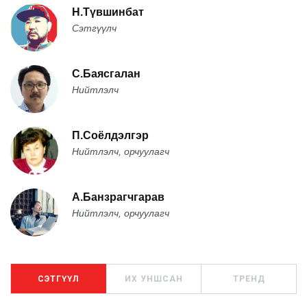
Н.Түвшинбат
Сэтгүүлч
С.Баясгалан
Нийтлэлч
П.Соёлдэлгэр
Нийтлэлч, орчуулагч
А.Банзрагчгарав
Нийтлэлч, орчуулагч
СЭТГҮҮЛ
ИХ УНШСАН
ТРЕНД