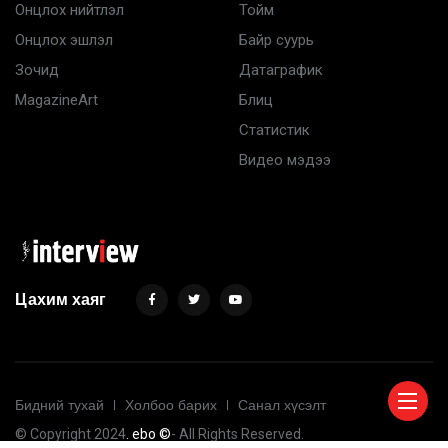
Онцлох нийтлэл
Тойм
Онцлох эшлэл
Байр суурь
Зочид
Датаграфик
MagazineArt
Блиц
Статистик
Видео мэдээ
Цахим хаяг
Бидний тухай
Холбоо барих
Санал хүсэлт
© Copyright 2024
. ebo ©
- All Rights Reserved.