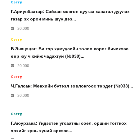
Сэтгүүл
Г.Ариунбаатар: Сайхан монгол дуугаа ханатал дуулах
газар эх орон минь шүү дээ...
20.000
Сэтгүүл
Б.Энхцэцэг: Би тэр хүмүүсийн төлөө хөрөг бичихээс
өөр юу ч хийж чадахгүй (№030)...
20.000
Сэтгүүл
Ч.Галсан: Мөнхийн бүтээл зовлонгоос төрдөг (№033)...
20.000
Сэтгүүл
Г.Аюурзана: Үндэстэн угсаатны соёл, оршин тогтнох
эрхийг хувь хүний эрхээс...