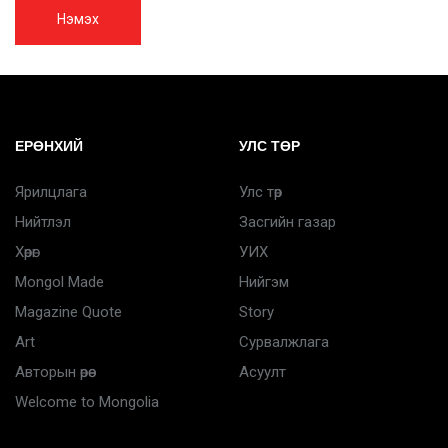
Нэмэх
ЕРӨНХИЙ
УЛС ТӨР
Ярилцлага
Улс төр
Нийтлэл
Засгийн газар
Хөрөг
УИХ
Mongol Made
Нийгэм
Magazine Quote
Story
Art
Сурвалжлага
Авторын өрөө
Асуулт
Welcome to Mongolia