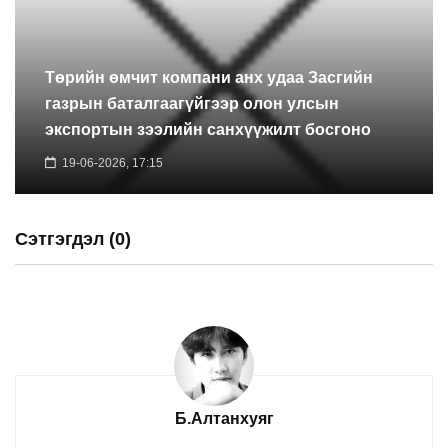
Төрийн өмчит компани анх удаа Засгийн
газрын баталгаагүйгээр олон улсын
экспортын зээлийн санхүүжилт босгоно
19-06-2026, 17:15
Сэтгэгдэл (0)
Б.Алтанхуяг