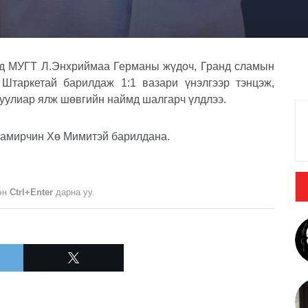
инд МУГТ Л.Энхриймаа Германы жүдоч, Гранд сламын
Штаркетай барилдаж 1:1 вазари үнэлгээр тэнцэж,
гуулиар ялж шөвгийн наймд шалгарч үлдлээ.
тамирчин Хө Мимитэй барилдана.
лэн
Ctrl+Enter
дарна уу.