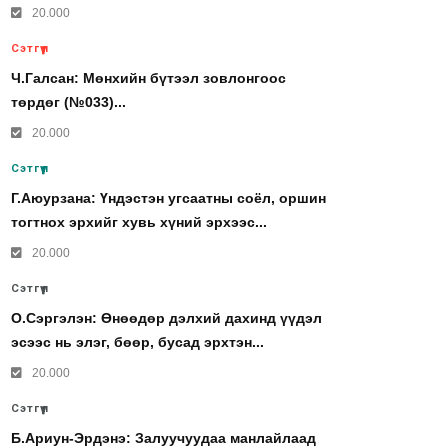
20.000
Сэтгүүл
Ч.Галсан: Мөнхийн бүтээл зовлонгоос
төрдөг (№033)...
20.000
Сэтгүүл
Г.Аюурзана: Үндэстэн угсаатны соёл, оршин
тогтнох эрхийг хувь хүний эрхээс...
20.000
Сэтгүүл
О.Сэргэлэн: Өнөөдөр дэлхий дахинд үүдэл
эсээс нь элэг, бөөр, бусад эрхтэн...
20.000
Сэтгүүл
Б.Ариун-Эрдэнэ: Залуучуудаа манлайлаад