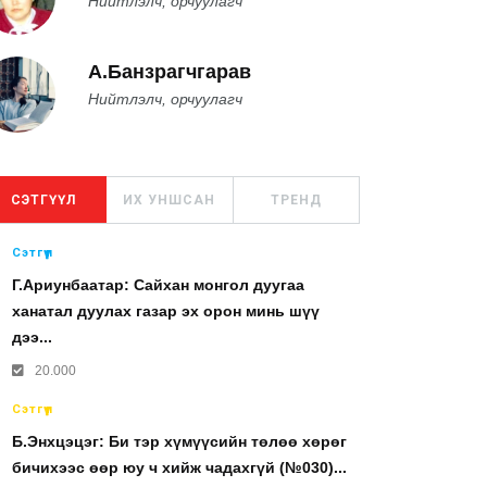
Нийтлэлч, орчуулагч
А.Банзрагчгарав
Нийтлэлч, орчуулагч
СЭТГҮҮЛ
ИХ УНШСАН
ТРЕНД
Сэтгүүл
Г.Ариунбаатар: Сайхан монгол дуугаа
ханатал дуулах газар эх орон минь шүү
дээ...
20.000
Сэтгүүл
Б.Энхцэцэг: Би тэр хүмүүсийн төлөө хөрөг
бичихээс өөр юу ч хийж чадахгүй (№030)...