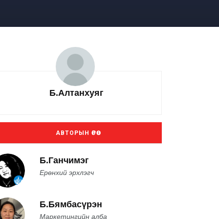
Б.Алтанхуяг
АВТОРЫН ӨРӨӨ
Б.Ганчимэг
Ерөнхий эрхлэгч
Б.Бямбасүрэн
Маркетингийн алба