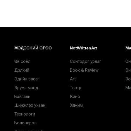
МЭДЭЭНИЙ ӨРӨӨ
NotWrittenArt
Ma
Өв соёл
Сонгодог урлаг
Он
Дэлхий
Book & Review
Он
Эдийн засаг
Art
Зо
Эрүүл мэнд
Театр
Ma
Байгаль
Кино
Шинжлэх ухаан
Хөгжим
Технологи
Боловсрол