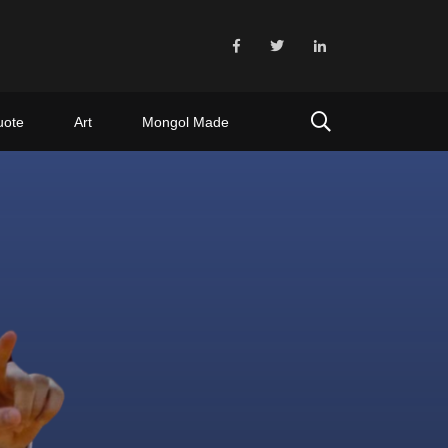
uote
Art
Mongol Made