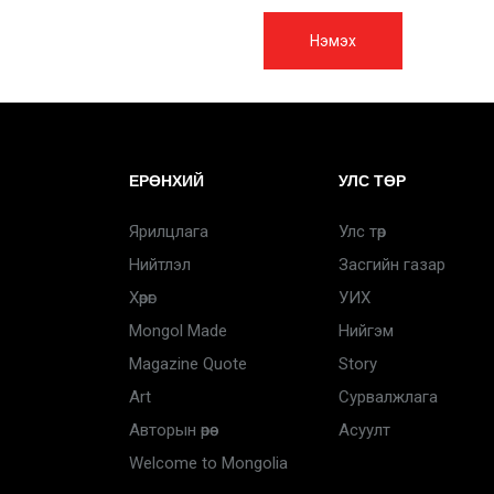
Нэмэх
ЕРӨНХИЙ
УЛС ТӨР
Ярилцлага
Улс төр
Нийтлэл
Засгийн газар
Хөрөг
УИХ
Mongol Made
Нийгэм
Magazine Quote
Story
Art
Сурвалжлага
Авторын өрөө
Асуулт
Welcome to Mongolia