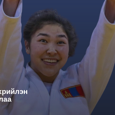
хрийлэн
лаа