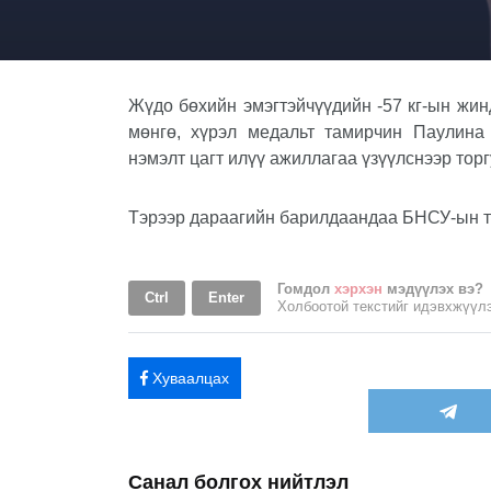
Жүдо бөхийн эмэгтэйчүүдийн -57 кг-ын ж
мөнгө, хүрэл медальт тамирчин Паулина 
нэмэлт цагт илүү ажиллагаа үзүүлснээр тор
Тэрээр дараагийн барилдаандаа БНСУ-ын 
Гомдол
хэрхэн
мэдүүлэх вэ?
Ctrl
Enter
Холбоотой текстийг идэвхжүү
Хуваалцах
Санал болгох нийтлэл