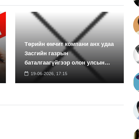
Төрийн өмчит компани анх удаа
Засгийн газрын
баталгаагүйгээр олон улсын
экспортын зээлийн санхүүжилт
19-06-2026, 17:15
босгоно