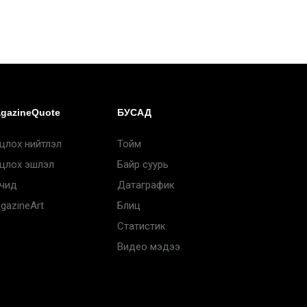
gazineQuote
БУСАД
цлох нийтлэл
Тойм
цлох эшлэл
Байр суурь
чид
Датаграфик
gazineArt
Блиц
Статистик
Видео мэдээ