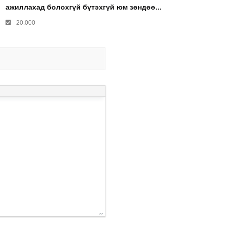
ажиллахад болохгүй бүтэхгүй юм зөндөө...
20.000