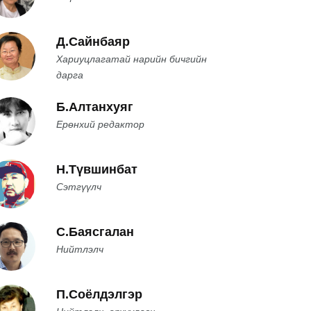
Д.Сайнбаяр
Хариуцлагатай нарийн бичгийн
дарга
Б.Алтанхуяг
Ерөнхий редактор
Н.Түвшинбат
Сэтгүүлч
С.Баясгалан
Нийтлэлч
П.Соёлдэлгэр