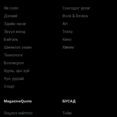
Өв соёл
Сонгодог урлаг
Дэлхий
Book & Review
Эдийн засаг
Art
Эрүүл мэнд
Театр
Байгаль
Кино
Шинжлэх ухаан
Хөгжим
Технологи
Боловсрол
Хууль, эрх зүй
Уул, уурхай
Спорт
MagazineQuote
БУСАД
Онцлох нийтлэл
Тойм