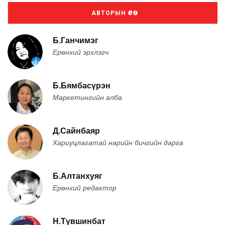
АВТОРЫН ӨРӨӨ
Б.Ганчимэг
Ерөнхий эрхлэгч
Б.Бямбасүрэн
Маркетингийн алба
Д.Сайнбаяр
Хариуцлагатай нарийн бичгийн дарга
Б.Алтанхуяг
Ерөнхий редактор
Н.Түвшинбат