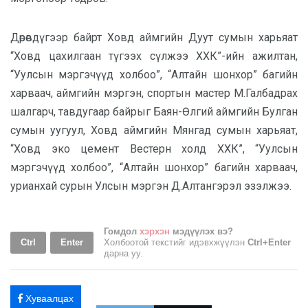
Дөрөвдүгээр байрт Ховд аймгийн Дуут сумын харьяат
“Ховд цахилгаан түгээх сүлжээ ХХК”-ийн ажилтан,
“Уулсын мэргэчүүд холбоо”, “Алтайн шонхор” багийн
харваач, аймгийн мэргэн, спортын мастер М.Галбадрах
шалгарч, тавдугаар байрыг Баян-Өлгий аймгийн Булган
сумын уугуул, Ховд аймгийн Мянгад сумын харьяат,
“Ховд эко цемент Вестерн холд ХХК”, “Уулсын
мэргэчүүд холбоо”, “Алтайн шонхор” багийн харваач,
урианхай сурын Улсын мэргэн Д.Алтангэрэл эзэлжээ.
Гомдол
хэрхэн
мэдүүлэх вэ?
Ctrl
Enter
Холбоотой текстийг идэвхжүүлэн
Ctrl+Enter
дарна уу.
Хуваалцах