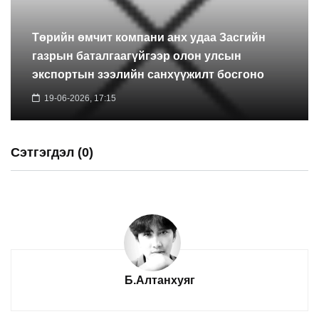
Төрийн өмчит компани анх удаа Засгийн
газрын баталгаагүйгээр олон улсын
экспортын зээлийн санхүүжилт босгоно
19-06-2026, 17:15
Сэтгэгдэл (0)
Б.Алтанхуяг