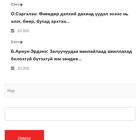
Сэтгүүл
О.Сэргэлэн: Өнөөдөр дэлхий дахинд үүдэл эсээс нь
элэг, бөөр, бусад эрхтэн...
20.000
Сэтгүүл
Б.Ариун-Эрдэнэ: Залуучуудаа манлайлаад ажиллахад
болохгүй бүтэхгүй юм зөндөө...
20.000
Нэмэх