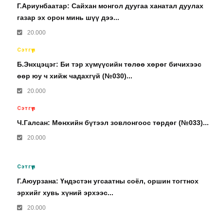
Г.Ариунбаатар: Сайхан монгол дуугаа ханатал дуулах
газар эх орон минь шүү дээ...
20.000
Сэтгүүл
Б.Энхцэцэг: Би тэр хүмүүсийн төлөө хөрөг бичихээс
өөр юу ч хийж чадахгүй (№030)...
20.000
Сэтгүүл
Ч.Галсан: Мөнхийн бүтээл зовлонгоос төрдөг (№033)...
20.000
Сэтгүүл
Г.Аюурзана: Үндэстэн угсаатны соёл, оршин тогтнох
эрхийг хувь хүний эрхээс...
20.000