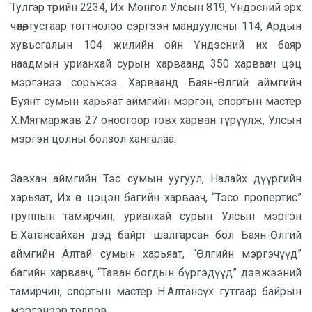
Тулгар төрийн 2234, Их Монгол Улсын 819, Үндэсний эрх
чөлөө, тусгаар тогтнолоо сэргээн мандуулсны 114, Ардын
хувьсгалын 104 жилийн ойн Үндэсний их баяр
наадмын урианхай сурын харваанд 350 харваач цэц
мэргэнээ сорьжээ. Харваанд Баян-Өлгий аймгийн
Буянт сумын харьяат аймгийн мэргэн,
спортын мастер
Х.Мягмаржав 27 оноогоор товх харван түрүүлж, Улсын
мэргэн цолны болзол хангалаа.
Завхан аймгийн Тэс сумын уугуул, Налайх дүүргийн
харьяат, Их өв цэцэн багийн харваач, “Тэсо пропертис”
группын тамирчин, урианхай сурын Улсын мэргэн
Б.Хатансайхан дэд байрт шалгарсан бол Баян-Өлгий
аймгийн Алтай сумын харьяат, “Өлгийн мэргэчүүд”
багийн харваач, “Таван богдын бүргэдүүд” дэвжээний
тамирчин, спортын мастер Н.Алтансүх гутгаар байрын
мэргэнээр тодров.