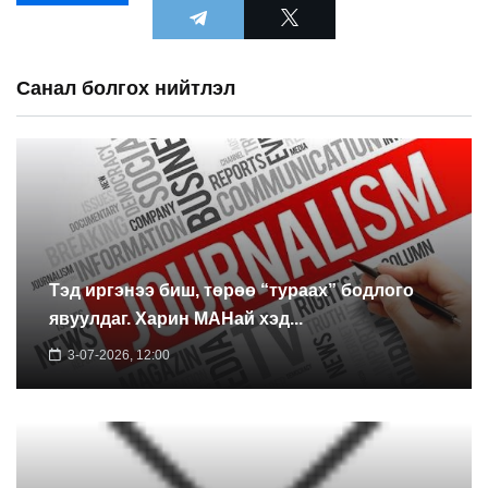
Санал болгох нийтлэл
Тэд иргэнээ биш, төрөө “тураах” бодлого
явуулдаг. Харин МАНай хэд...
3-07-2026, 12:00