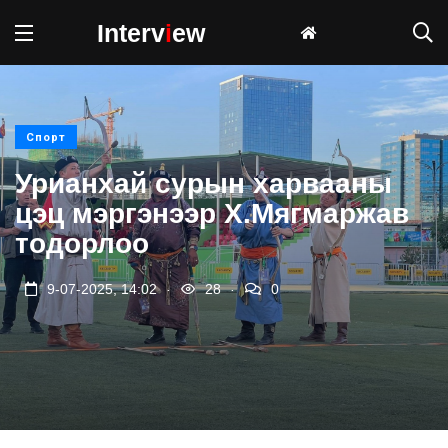
Interv
i
ew
Спорт
Урианхай сурын харвааны
цэц мэргэнээр Х.Мягмаржав
тодорлоо
.
.
9-07-2025, 14:02
28
0