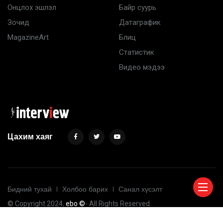
Онцлох эшлэл
Байр суурь
Зочид
Датаграфик
MagazineArt
Блиц
Статистик
Видео мэдээ
Цахим хаяг
Бидний тухай
Холбоо барих
Санал хүсэлт
© Copyright 2024
. ebo ©
- All Rights Reserved.