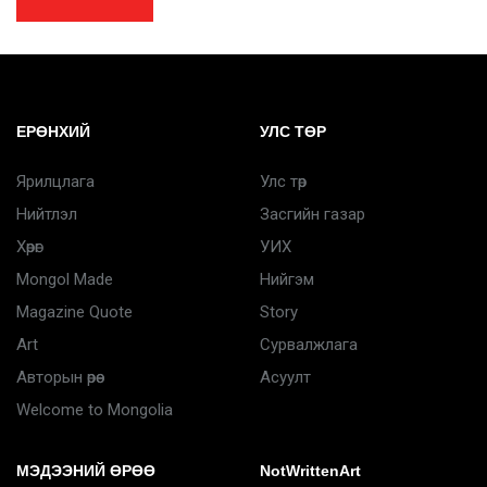
ЕРӨНХИЙ
УЛС ТӨР
Ярилцлага
Улс төр
Нийтлэл
Засгийн газар
Хөрөг
УИХ
Mongol Made
Нийгэм
Magazine Quote
Story
Art
Сурвалжлага
Авторын өрөө
Асуулт
Welcome to Mongolia
МЭДЭЭНИЙ ӨРӨӨ
NotWrittenArt