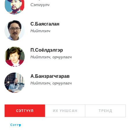
Сэтгүүлч
С.Баясгалан
Нийтлэлч
П.Соёлдэлгэр
Нийтлэлч, орчуулагч
А.Банзрагчгарав
Нийтлэлч, орчуулагч
СЭТГҮҮЛ
ИХ УНШСАН
ТРЕНД
Сэтгүүл