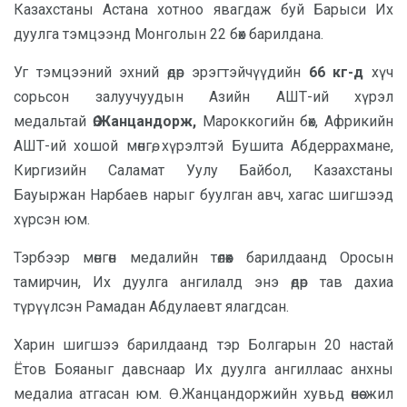
Казахстаны Астана хотноо явагдаж буй Барыси Их
дуулга тэмцээнд Монголын 22 бөх барилдана.
Уг тэмцээний эхний өдөр эрэгтэйчүүдийн
66 кг-д
хүч
сорьсон залуучуудын Азийн АШТ-ий хүрэл
медальтай
Ө.Жанцандорж,
Мароккогийн бөх, Африкийн
АШТ-ий хошой мөнгө, хүрэлтэй Бушита Абдеррахмане,
Киргизийн Саламат Уулу Байбол, Казахстаны
Бауыржан Нарбаев нарыг буулган авч, хагас шигшээд
хүрсэн юм.
Тэрбээр мөнгөн медалийн төлөөх барилдаанд Оросын
тамирчин, Их дуулга ангилалд энэ өдөр тав дахиа
түрүүлсэн Рамадан Абдулаевт ялагдсан.
Харин шигшээ барилдаанд тэр Болгарын 20 настай
Ётов Бояаныг давснаар Их дуулга ангиллаас анхны
медалиа атгасан юм. Ө.Жанцандоржийн хувьд өнөө жил