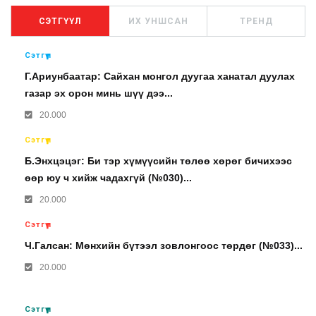
СЭТГҮҮЛ
ИХ УНШСАН
ТРЕНД
Сэтгүүл
Г.Ариунбаатар: Сайхан монгол дуугаа ханатал дуулах
газар эх орон минь шүү дээ...
20.000
Сэтгүүл
Б.Энхцэцэг: Би тэр хүмүүсийн төлөө хөрөг бичихээс
өөр юу ч хийж чадахгүй (№030)...
20.000
Сэтгүүл
Ч.Галсан: Мөнхийн бүтээл зовлонгоос төрдөг (№033)...
20.000
Сэтгүүл