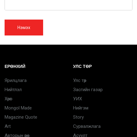
Нэмэх
ЕРӨНХИЙ
УЛС ТӨР
Ярилцлага
Улс төр
Нийтлэл
Засгийн газар
Хөрөг
УИХ
Mongol Made
Нийгэм
Magazine Quote
Story
Art
Сурвалжлага
Авторын өрөө
Асуулт