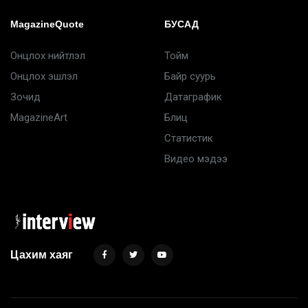
MagazineQuote
БУСАД
Онцлох нийтлэл
Тойм
Онцлох эшлэл
Байр суурь
Зочид
Датаграфик
MagazineArt
Блиц
Статистик
Видео мэдээ
Цахим хаяг