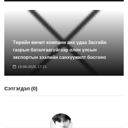
Төрийн өмчит компани анх удаа Засгийн
газрын баталгаагүйгээр олон улсын
экспортын зээлийн санхүүжилт босгоно
19-06-2026, 17:15
Сэтгэгдэл (0)