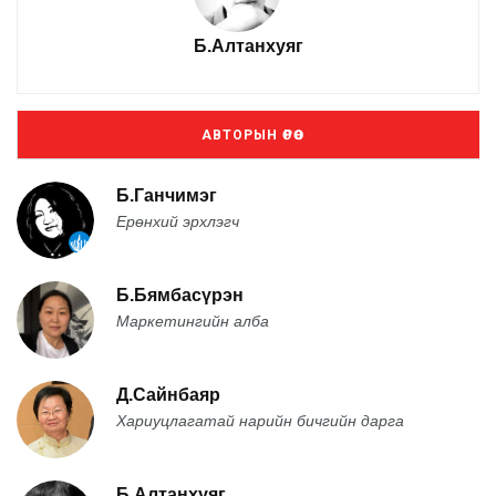
Б.Алтанхуяг
АВТОРЫН ӨРӨӨ
Б.Ганчимэг
Ерөнхий эрхлэгч
Б.Бямбасүрэн
Маркетингийн алба
Д.Сайнбаяр
Хариуцлагатай нарийн бичгийн дарга
Б.Алтанхуяг