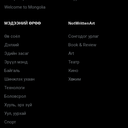
Welcome to Mongolia
МЭДЭЭНИЙ ӨРӨӨ
NotWrittenArt
Өв соёл
Сонгодог урлаг
Дэлхий
Book & Review
Эдийн засаг
Art
Эрүүл мэнд
Театр
Байгаль
Кино
Шинжлэх ухаан
Хөгжим
Технологи
Боловсрол
Хууль, эрх зүй
Уул, уурхай
Спорт