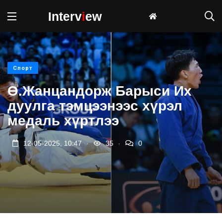
Interv
i
ew
Спорт
Ө.Жанцандорж Барыси Их
дуулга тэмцээнээс хүрэл
медаль хүртлээ
.
.
12-05-2025, 10:47
35
0