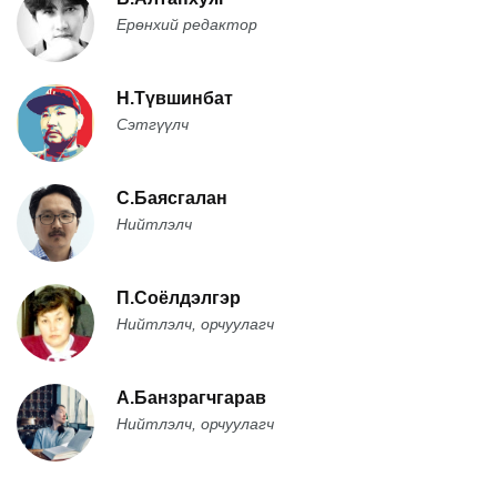
Ерөнхий редактор
Н.Түвшинбат
Сэтгүүлч
С.Баясгалан
Нийтлэлч
П.Соёлдэлгэр
Нийтлэлч, орчуулагч
А.Банзрагчгарав
Нийтлэлч, орчуулагч