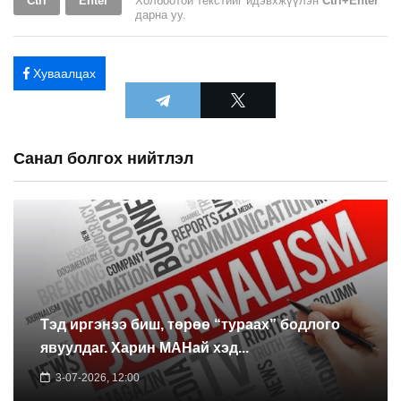
Ctrl
Enter
Холбоотой текстийг идэвхжүүлэн
Ctrl+Enter
дарна уу.
Хуваалцах
Санал болгох нийтлэл
Тэд иргэнээ биш, төрөө “тураах” бодлого
явуулдаг. Харин МАНай хэд...
3-07-2026, 12:00