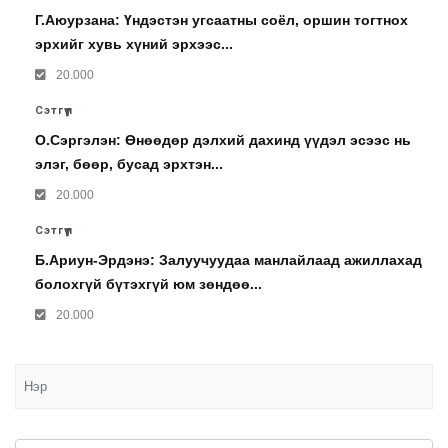
Г.Аюурзана: Үндэстэн угсаатны соёл, оршин тогтнох
эрхийг хувь хүний эрхээс...
20.000
Сэтгүүл
О.Сэргэлэн: Өнөөдөр дэлхий дахинд үүдэл эсээс нь
элэг, бөөр, бусад эрхтэн...
20.000
Сэтгүүл
Б.Ариун-Эрдэнэ: Залуучуудаа манлайлаад ажиллахад
болохгүй бүтэхгүй юм зөндөө...
20.000