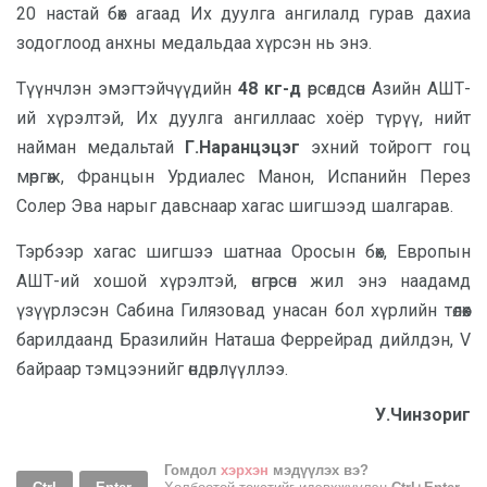
20 настай бөх агаад Их дуулга ангилалд гурав дахиа
зодоглоод анхны медальдаа хүрсэн нь энэ.
Түүнчлэн эмэгтэйчүүдийн
48 кг-д
өрсөлдсөн Азийн АШТ-
ий хүрэлтэй, Их дуулга ангиллаас хоёр түрүү, нийт
найман медальтай
Г.Наранцэцэг
эхний тойрогт гоц
мөргөж, Францын Урдиалес Манон, Испанийн Перез
Солер Эва нарыг давснаар хагас шигшээд шалгарав.
Тэрбээр хагас шигшээ шатнаа Оросын бөх, Европын
АШТ-ий хошой хүрэлтэй, өнгөрсөн жил энэ наадамд
үзүүрлэсэн Сабина Гилязовад унасан бол хүрлийн төлөөх
барилдаанд Бразилийн Наташа Феррейрад дийлдэн, V
байраар тэмцээнийг өндөрлүүллээ.
У.Чинзориг
Гомдол
хэрхэн
мэдүүлэх вэ?