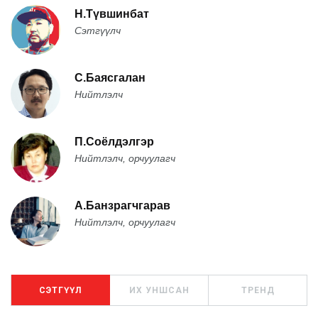
Н.Түвшинбат
Сэтгүүлч
С.Баясгалан
Нийтлэлч
П.Соёлдэлгэр
Нийтлэлч, орчуулагч
А.Банзрагчгарав
Нийтлэлч, орчуулагч
СЭТГҮҮЛ
ИХ УНШСАН
ТРЕНД