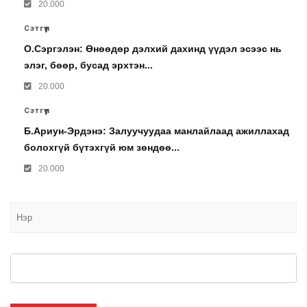
20.000
Сэтгүүл
О.Сэргэлэн: Өнөөдөр дэлхий дахинд үүдэл эсээс нь
элэг, бөөр, бусад эрхтэн...
20.000
Сэтгүүл
Б.Ариун-Эрдэнэ: Залуучуудаа манлайлаад ажиллахад
болохгүй бүтэхгүй юм зөндөө...
20.000