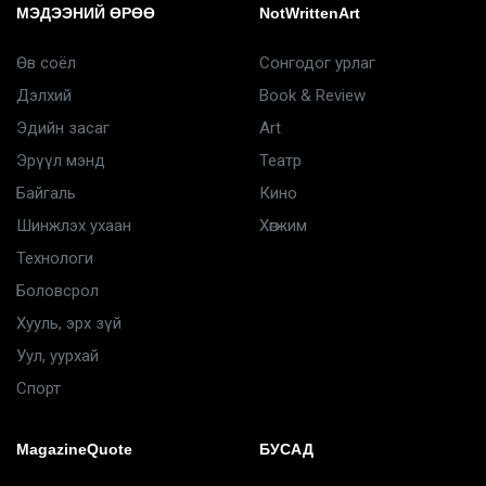
МЭДЭЭНИЙ ӨРӨӨ
NotWrittenArt
Өв соёл
Сонгодог урлаг
Дэлхий
Book & Review
Эдийн засаг
Art
Эрүүл мэнд
Театр
Байгаль
Кино
Шинжлэх ухаан
Хөгжим
Технологи
Боловсрол
Хууль, эрх зүй
Уул, уурхай
Спорт
MagazineQuote
БУСАД