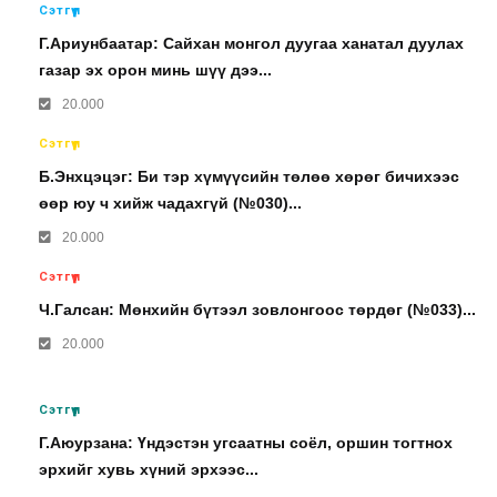
Сэтгүүл
Г.Ариунбаатар: Сайхан монгол дуугаа ханатал дуулах
газар эх орон минь шүү дээ...
20.000
Сэтгүүл
Б.Энхцэцэг: Би тэр хүмүүсийн төлөө хөрөг бичихээс
өөр юу ч хийж чадахгүй (№030)...
20.000
Сэтгүүл
Ч.Галсан: Мөнхийн бүтээл зовлонгоос төрдөг (№033)...
20.000
Сэтгүүл
Г.Аюурзана: Үндэстэн угсаатны соёл, оршин тогтнох
эрхийг хувь хүний эрхээс...