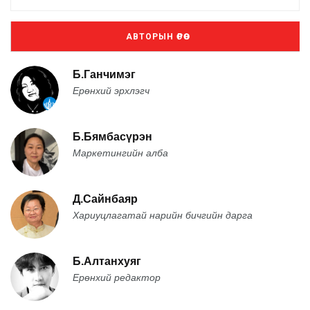
АВТОРЫН ӨРӨӨ
Б.Ганчимэг
Ерөнхий эрхлэгч
Б.Бямбасүрэн
Маркетингийн алба
Д.Сайнбаяр
Хариуцлагатай нарийн бичгийн дарга
Б.Алтанхуяг
Ерөнхий редактор