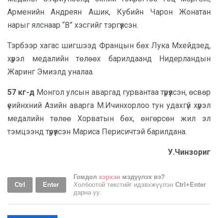
Арменийн Андреян Ашик, Кубийн Чарон Жонатан
нарыг ялснаар “В” хэсгийг тэргүүлсэн.
Тэрбээр хагас шигшээд Францын бөх Лука Мхейдзед,
хүрэл медалийн төлөөх барилдаанд Нидерландын
Жаринг Эмиэлд уналаа.
57 кг-д
Монгол улсын аваргад гурвантаа түрүүлсэн, өсвөр
үеийнхний Азийн аварга М.Ичинхорлоо
тун удахгүй хүрэл
медалийн төлөө Хорватын бөх, өнгөрсөн жил эл
тэмцээнд түрүүлсэн Мариса Перисичтэй барилдана.
У.Чинзориг
Гомдол
хэрхэн
мэдүүлэх вэ?
Ctrl
Enter
Холбоотой текстийг идэвхжүүлэн
Ctrl+Enter
дарна уу.