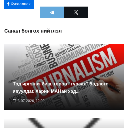
Хуваалцах
Санал болгох нийтлэл
Тэд иргэнээ биш, төрөө “тураах” бодлого
явуулдаг. Харин МАНай хэд...
3-07-2026, 12:00