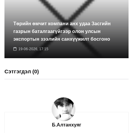
Төрийн өмчит компани анх удаа Засгийн
газрын баталгаагүйгээр олон улсын
экспортын зээлийн санхүүжилт босгоно
19-06-2026, 17:15
Сэтгэгдэл (0)
Б.Алтанхуяг