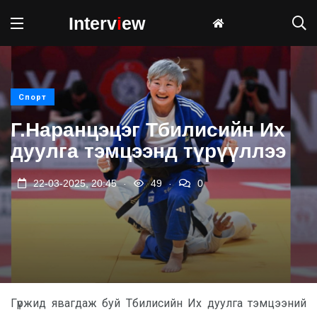
Interv
i
ew
Спорт
Г.Наранцэцэг Тбилисийн Их
дуулга тэмцээнд түрүүллээ
.
.
22-03-2025, 20:45
49
0
Гүржид явагдаж буй Тбилисийн Их дуулга тэмцээний