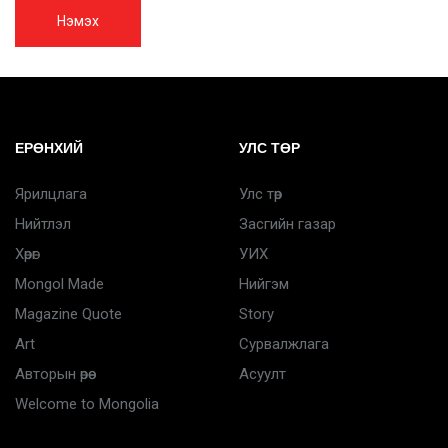
Нэмэх
ЕРӨНХИЙ
УЛС ТӨР
Ярилцлага
Улс төр
Нийтлэл
Засгийн газар
Хөрөг
УИХ
Mongol Made
Нийгэм
Magazine Quote
Story
Art
Сурвалжлага
Авторын өрөө
Асуулт
Welcome to Mongolia