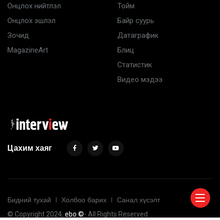
Онцлох нийтлэл
Тойм
Онцлох эшлэл
Байр суурь
Зочид
Датаграфик
MagazineArt
Блиц
Статистик
Видео мэдээ
Цахим хаяг
Бидний тухай
Холбоо барих
Санал хүсэлт
© Copyright 2024
. ebo ©
- All Rights Reserved.