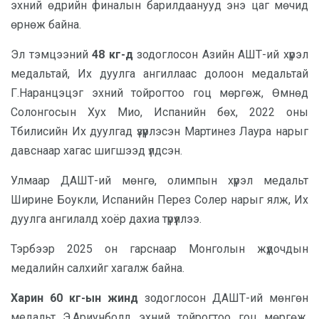
эхний өдрийн финалын барилдаанууд энэ цаг мөчид
өрнөж байна.
Эл тэмцээний
48 кг-д
зодоглосон Азийн АШТ-ий хүрэл
медальтай, Их дуулга ангиллаас долоон медальтай
Г.Наранцэцэг эхний тойрогтоо гоц мөргөж, Өмнөд
Солонгосын Хух Мио, Испанийн бөх, 2022 оны
Тбилисийн Их дуулгад үзүүрлэсэн Мартинез Лаура нарыг
давснаар хагас шигшээд үлдсэн.
Улмаар ДАШТ-ий мөнгө, олимпын хүрэл медальт
Ширине Боукли, Испанийн Перез Солер нарыг ялж, Их
дуулга ангилалд хоёр дахиа түрүүллээ.
Тэрбээр 2025 он гарснаар Монголын жүдочдын
медалийн салхийг хагалж байна.
Харин 60 кг-ын жинд
зодоглосон ДАШТ-ий мөнгөн
медальт Э.Ариунболд эхний тойрогтоо гоц мөргөж,