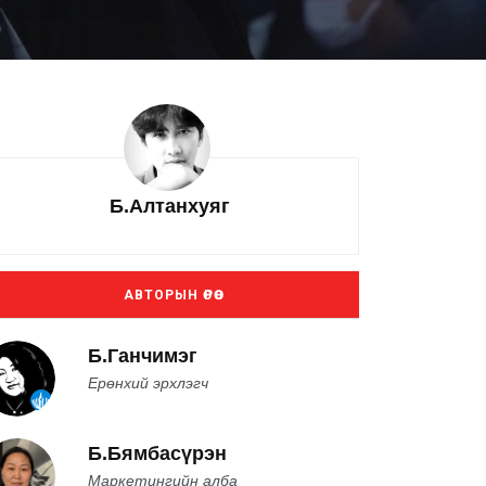
Б.Алтанхуяг
АВТОРЫН ӨРӨӨ
Б.Ганчимэг
Ерөнхий эрхлэгч
Б.Бямбасүрэн
Маркетингийн алба