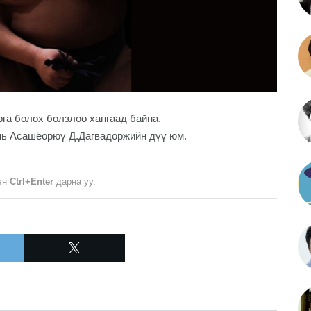
рга болох болзлоо хангаад байна.
ь Асашёорюү Д.Дагвадоржийн дүү юм.
лэн
Ctrl+Enter
дарна уу.