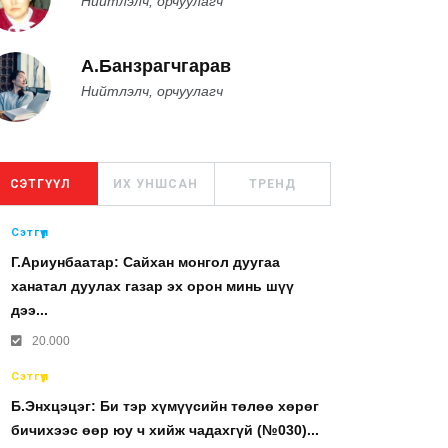
Нийтлэлч, орчуулагч
А.Банзрагчгарав
Нийтлэлч, орчуулагч
СЭТГҮҮЛ
ИХ УНШСАН
ТРЕНД
Сэтгүүл
Г.Ариунбаатар: Сайхан монгол дуугаа
ханатал дуулах газар эх орон минь шүү
дээ...
20.000
Сэтгүүл
Б.Энхцэцэг: Би тэр хүмүүсийн төлөө хөрөг
бичихээс өөр юу ч хийж чадахгүй (№030)...