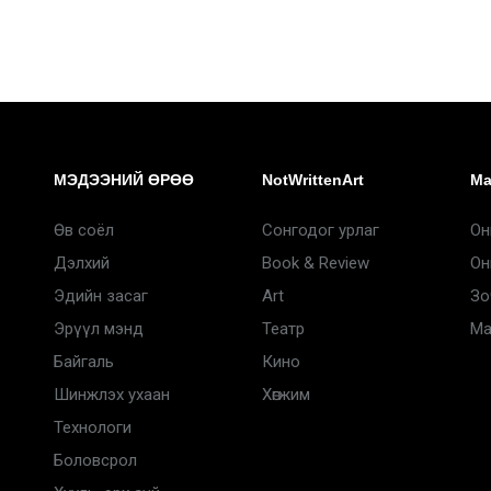
МЭДЭЭНИЙ ӨРӨӨ
NotWrittenArt
Ma
Өв соёл
Сонгодог урлаг
Он
Дэлхий
Book & Review
Он
Эдийн засаг
Art
Зо
Эрүүл мэнд
Театр
Ma
Байгаль
Кино
Шинжлэх ухаан
Хөгжим
Технологи
Боловсрол