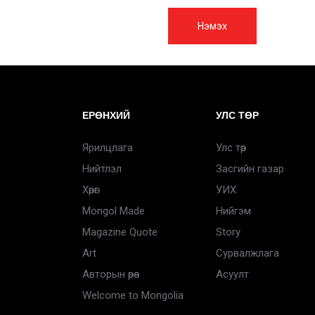
Нэмэх
ЕРӨНХИЙ
УЛС ТӨР
Ярилцлага
Улс төр
Нийтлэл
Засгийн газар
Хөрөг
УИХ
Mongol Made
Нийгэм
Magazine Quote
Story
Art
Сурвалжлага
Авторын өрөө
Асуулт
Welcome to Mongolia