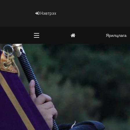
Нэвтрэх
Ярилцлага