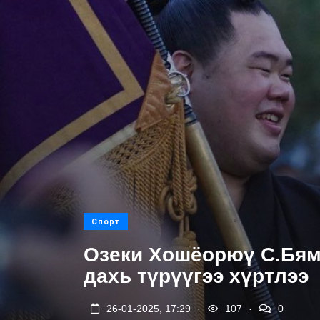
Спорт
Озеки Хошёорюү С.Бям
дахь түрүүгээ хүртлээ
.
.
26-01-2025, 17:29
107
0