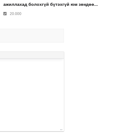
ажиллахад болохгүй бүтэхгүй юм зөндөө...
20.000