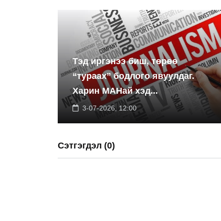
Тэд иргэнээ биш, төрөө
“тураах” бодлого явуулдаг.
Харин МАНай хэд...
3-07-2026, 12:00
Сэтгэгдэл (0)