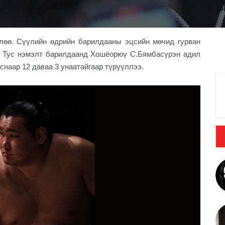
лөө. Сүүлийн өдрийн барилдааны эцсийн мөчид гурван
. Тус нэмэлт барилдаанд Хошёорюү С.Бямбасүрэн адил
снаар 12 даваа 3 унаатайгаар түрүүллээ.