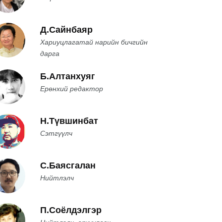
Д.Сайнбаяр
Хариуцлагатай нарийн бичгийн
дарга
Б.Алтанхуяг
Ерөнхий редактор
Н.Түвшинбат
Сэтгүүлч
С.Баясгалан
Нийтлэлч
П.Соёлдэлгэр