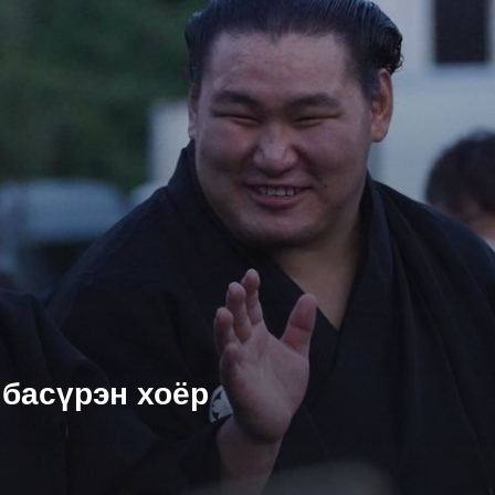
басүрэн хоёр