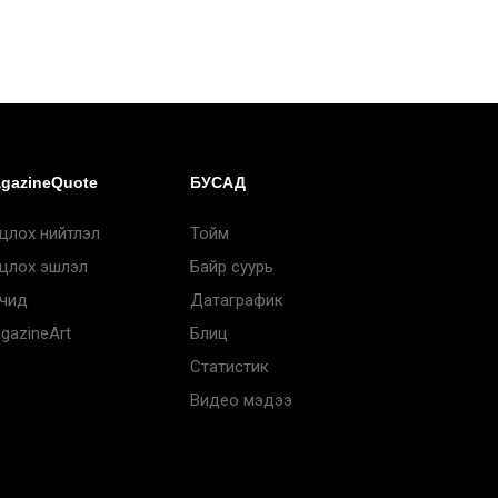
gazineQuote
БУСАД
цлох нийтлэл
Тойм
цлох эшлэл
Байр суурь
чид
Датаграфик
gazineArt
Блиц
Статистик
Видео мэдээ