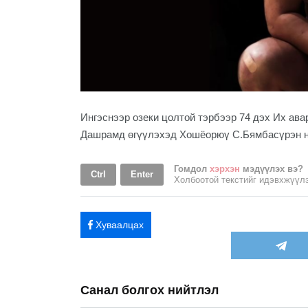
Ингэснээр озеки цолтой тэрбээр 74 дэх Их ава
Дашрамд өгүүлэхэд Хошёорюү С.Бямбасүрэн н
Гомдол
хэрхэн
мэдүүлэх вэ?
Ctrl
Enter
Холбоотой текстийг идэвхжүү
Хуваалцах
Санал болгох нийтлэл