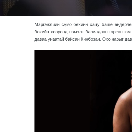
Мэргэжлийн сүмо бөхийн хацу башё өндөрлө
бөхийн хооронд нэмэлт барилдаан гарсан юм
даваа унаатай байсан Кинбозан, Охо нарыг дав