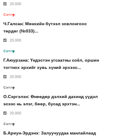
20.000
Сэтгүүл
Ч.Галсан: Мөнхийн бүтээл зовлонгоос
төрдөг (№033)...
20.000
Сэтгүүл
Г.Аюурзана: Үндэстэн угсаатны соёл, оршин
тогтнох эрхийг хувь хүний эрхээс...
20.000
Сэтгүүл
О.Сэргэлэн: Өнөөдөр дэлхий дахинд үүдэл
эсээс нь элэг, бөөр, бусад эрхтэн...
20.000
Сэтгүүл
Б.Ариун-Эрдэнэ: Залуучуудаа манлайлаад