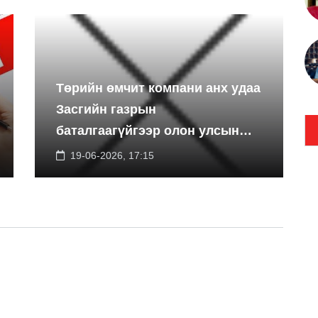
Төрийн өмчит компани анх удаа
Засгийн газрын
баталгаагүйгээр олон улсын
экспортын зээлийн санхүүжилт
19-06-2026, 17:15
босгоно