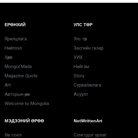
ЕРӨНХИЙ
УЛС ТӨР
Ярилцлага
Улс төр
Нийтлэл
Засгийн газар
Хөрөг
УИХ
Mongol Made
Нийгэм
Magazine Quote
Story
Art
Сурвалжлага
Авторын өрөө
Асуулт
Welcome to Mongolia
МЭДЭЭНИЙ ӨРӨӨ
NotWrittenArt
Өв соёл
Сонгодог урлаг