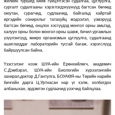
жилийн туршид хийж гүйцэтгэсэн судалгаа, цуглуулга,
сургалт судалгааны хэрэглэгдэхүүнүүд багтсан бөгөөд
оюутан, сурагчид, судлаачид, байгальд хайртай
иргэдийн сонирхлыг татахуйц мэдээлэл, үзмэрүүд
багтсан бөгөөд, онцлох хэсгүүдэд монгол орны амьтад,
халуун орны болон монгол орны шавж, бичил ургамлын
үзүүлэнгүүд, микро организмын цуглуулга, судалгаанд
ашиглагддаг лабораторийн тусгай багаж, хэрэгслүүд
байршуулсан байна.
Үзэсгэлэнг нээж ШУА-ийн Ерөнхийлөгч, академич
С.Дэмбэрэл, ШУА-ийн Биологийн хүрээлэнгийн
захирал,доктор Д.Гантулга, БОУАӨЯ-ны Төрийн нарийн
бичгийн дарга Ц.Уртнасан нар үг хэлж, холбогдох
албаныхан, эрдэмтэн судлаачид үзэгчид байлцлаа.