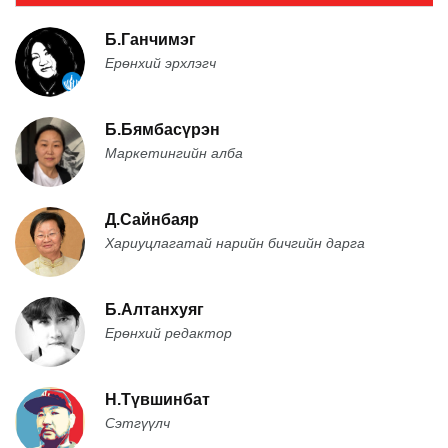
Б.Ганчимэг
Ерөнхий эрхлэгч
Б.Бямбасүрэн
Маркетингийн алба
Д.Сайнбаяр
Хариуцлагатай нарийн бичгийн дарга
Б.Алтанхуяг
Ерөнхий редактор
Н.Түвшинбат
Сэтгүүлч