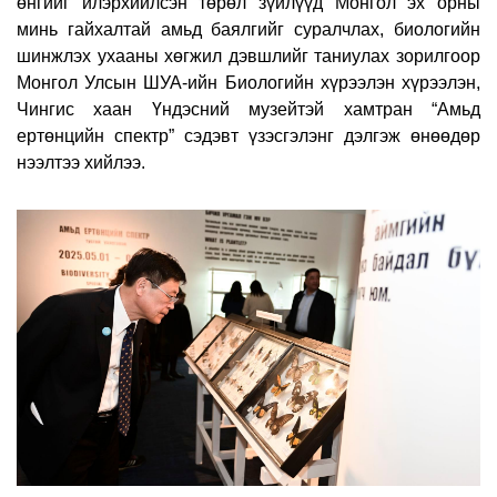
өнгийг илэрхийлсэн төрөл зүйлүүд Монгол эх орны
минь гайхалтай амьд баялгийг суралчлах, биологийн
шинжлэх ухааны хөгжил дэвшлийг таниулах зорилгоор
Монгол Улсын ШУА-ийн Биологийн хүрээлэн хүрээлэн,
Чингис хаан Үндэсний музейтэй хамтран “Амьд
ертөнцийн спектр” сэдэвт үзэсгэлэнг дэлгэж өнөөдөр
нээлтээ хийлээ.