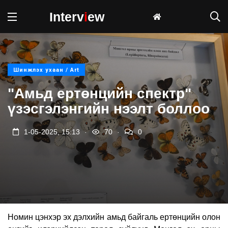
Interv
i
ew
Шинжлэх ухаан / Art
"Амьд ертөнцийн спектр"
үзэсгэлэнгийн нээлт боллоо
.
.
1-05-2025, 15:13
70
0
Номин цэнхэр эх дэлхийн амьд байгаль ертөнцийн олон