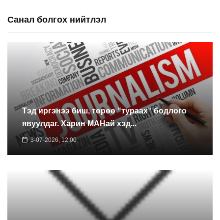
Санал болгох нийтлэл
Тэд иргэнээ биш, төрөө “тураах” бодлого
явуулдаг. Харин МАНай хэд...
3-07-2026, 12:00