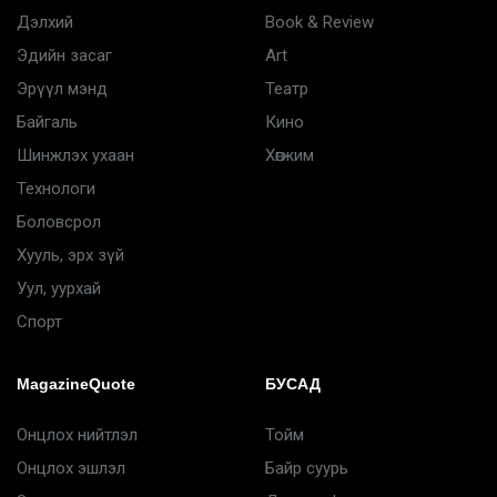
Дэлхий
Book & Review
Эдийн засаг
Art
Эрүүл мэнд
Театр
Байгаль
Кино
Шинжлэх ухаан
Хөгжим
Технологи
Боловсрол
Хууль, эрх зүй
Уул, уурхай
Спорт
MagazineQuote
БУСАД
Онцлох нийтлэл
Тойм
Онцлох эшлэл
Байр суурь