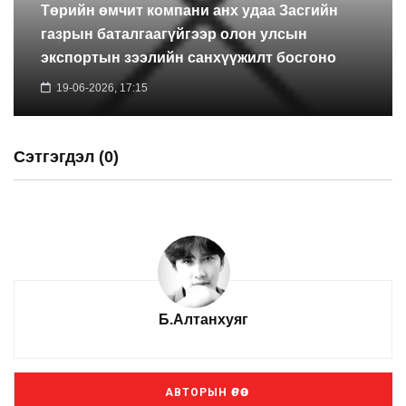
Төрийн өмчит компани анх удаа Засгийн
газрын баталгаагүйгээр олон улсын
экспортын зээлийн санхүүжилт босгоно
19-06-2026, 17:15
Сэтгэгдэл (0)
Б.Алтанхуяг
АВТОРЫН ӨРӨӨ