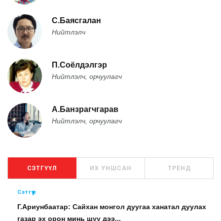
С.Баясгалан
Нийтлэлч
П.Соёлдэлгэр
Нийтлэлч, орчуулагч
А.Банзрагчгарав
Нийтлэлч, орчуулагч
СЭТГҮҮЛ
ИХ УНШСАН
ТРЕНД
Сэтгүүл
Г.Ариунбаатар: Сайхан монгол дуугаа ханатал дуулах
газар эх орон минь шүү дээ...