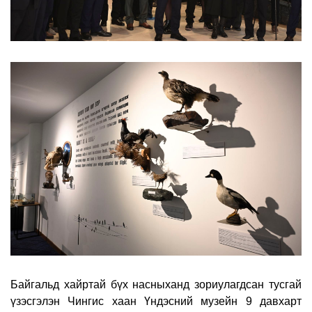
Байгальд хайртай бүх насныханд зориулагдсан тусгай
үзэсгэлэн Чингис хаан Үндэсний музейн 9 давхарт