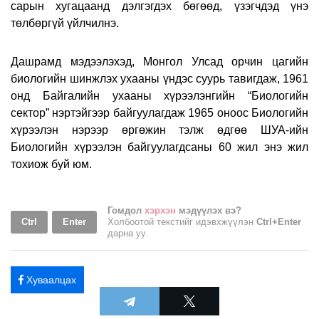
сарын хугацаанд дэлгэгдэх бөгөөд, үзэгчдэд үнэ
төлбөргүй үйлчилнэ.
Дашрамд мэдээлэхэд, Монгол Улсад орчин цагийн
биологийн шинжлэх ухааны үндэс суурь тавигдаж, 1961
онд Байгалийн ухааны хүрээлэнгийн “Биологийн
сектор” нэртэйгээр байгуулагдаж 1965 оноос Биологийн
хүрээлэн нэрээр өргөжин тэлж өдгөө ШУА-ийн
Биологийн хүрээлэн байгуулагдсаны 60 жил энэ жил
тохиож буй юм.
Гомдол
хэрхэн
мэдүүлэх вэ?
Ctrl
Enter
Холбоотой текстийг идэвхжүүлэн
Ctrl+Enter
дарна уу.
Хуваалцах