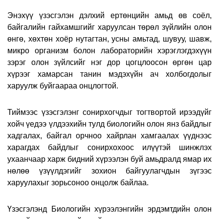
Энэхүү үзэсгэлэн дэлхий ертөнцийн амьд өв соёл,
байгалийн гайхамшгийг харуулсан төрөл зүйлийн олон
өнгө, хөхтөн хоёр нутагтан, усны амьтад, шувуу, шавж,
микро организм болон лабораторийн хэрэглэгдэхүүн
зэрэг олон зүйлсийг нэг дор цогцлоосон өргөн цар
хүрээг хамарсан танин мэдэхүйн ач холбогдолыг
харуулж буйгаараа онцлогтой.
Тиймээс үзэсгэлэнг сонирхогчдыг тогтвортой ирээдүйг
хойч үедээ үлдээхийн тулд биологийн олон янз байдлыг
хадгалах, байгал орчноо хайрлан хамгаалах үүднээс
харагдах байдлыг сонирхохоос илүүтэй шинжлэх
ухаанчаар харж бидний хүрээлэн буй амьдралд ямар их
нөлөө үзүүлдэгийг зохион байгуулагчдын зүгээс
харуулахыг зорьсоноо онцолж байлаа.
Үзэсгэлэнд Биологийн хүрээлэнгийн эрдэмтдийн олон