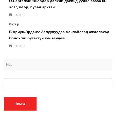
О.Сэргэлэн: Өнөөдөр дэлхий дахинд үүдэл эсээс нь
элэг, бөөр, бусад эрхтэн...
20.000
Сэтгүүл
Б.Ариун-Эрдэнэ: Залуучуудаа манлайлаад ажиллахад
болохгүй бүтэхгүй юм зөндөө...
20.000
Нэмэх