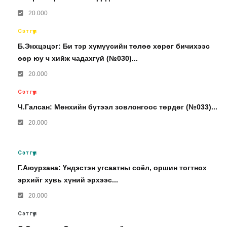
20.000
Сэтгүүл
Б.Энхцэцэг: Би тэр хүмүүсийн төлөө хөрөг бичихээс
өөр юу ч хийж чадахгүй (№030)...
20.000
Сэтгүүл
Ч.Галсан: Мөнхийн бүтээл зовлонгоос төрдөг (№033)...
20.000
Сэтгүүл
Г.Аюурзана: Үндэстэн угсаатны соёл, оршин тогтнох
эрхийг хувь хүний эрхээс...
20.000
Сэтгүүл