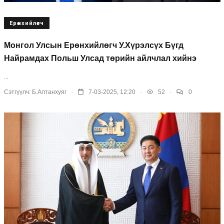
Ерөнхийлөгч
Монгол Улсын Ерөнхийлөгч У.Хүрэлсүх Бүгд
Найрамдах Польш Улсад төрийн айлчлал хийнэ
...
.
.
.
Сэтгүүлч:
Б.Алтанхуяг
7-03-2025, 12:20
52
0