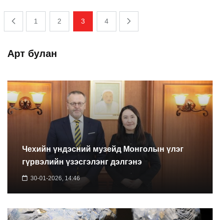
1
2
3
4
Арт булан
Чехийн үндэсний музейд Монголын үлэг
гүрвэлийн үзэсгэлэнг дэлгэнэ
30-01-2026, 14:46