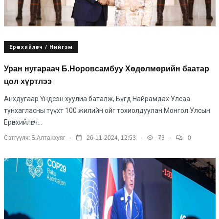
Ерөнхийлөгч / Нийгэм
Уран нугараач Б.Норовсамбуу Хөдөлмөрийн баатар
цол хүртлээ
Анхдугаар Үндсэн хуулиа баталж, Бүгд Найрамдах Улсаа
тунхагласны түүхт 100 жилийн ойг тохиолдуулан Монгол Улсын
Ерөнхийлөгч...
.
.
.
Сэтгүүлч:
Б.Алтанхуяг
26-11-2024, 12:53
73
0