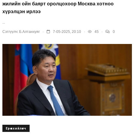
жилийн ойн баярт оролцохоор Москва хотноо
хүрэлцэн ирлээ
...
.
.
.
Сэтгүүлч:
Б.Алтанхуяг
7-05-2025, 20:10
45
0
Ерөнхийлөгч