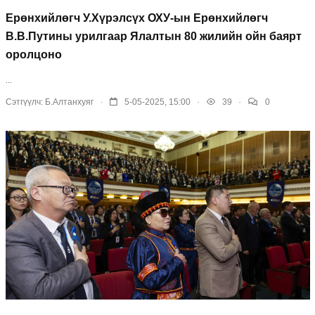
Ерөнхийлөгч У.Хүрэлсүх ОХУ-ын Ерөнхийлөгч
В.В.Путины урилгаар Ялалтын 80 жилийн ойн баярт
оролцоно
...
.
.
.
Сэтгүүлч:
Б.Алтанхуяг
5-05-2025, 15:00
39
0