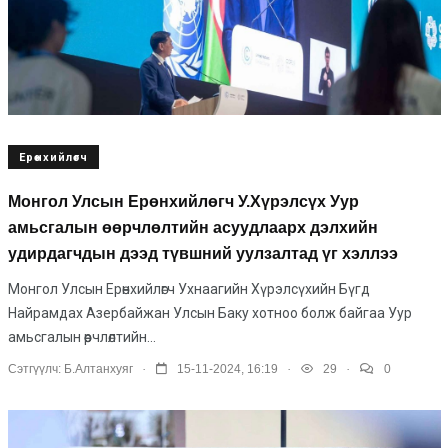
Ерөнхийлөгч
Монгол Улсын Ерөнхийлөгч У.Хүрэлсүх Уур
амьсгалын өөрчлөлтийн асуудлаарх дэлхийн
удирдагчдын дээд түвшний уулзалтад үг хэллээ
Монгол Улсын Ерөнхийлөгч Ухнаагийн Хүрэлсүхийн Бүгд
Найрамдах Азербайжан Улсын Баку хотноо болж байгаа Уур
амьсгалын өөрчлөлтийн...
.
.
.
Сэтгүүлч:
Б.Алтанхуяг
15-11-2024, 16:19
29
0