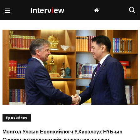
Interv
i
ew
Ерөнхийлөгч
Монгол Улсын Ерөнхийлөгч У.Хүрэлсүх НҮБ-ын
Суурин зохицуулагчийг хүлээн авч уулзав