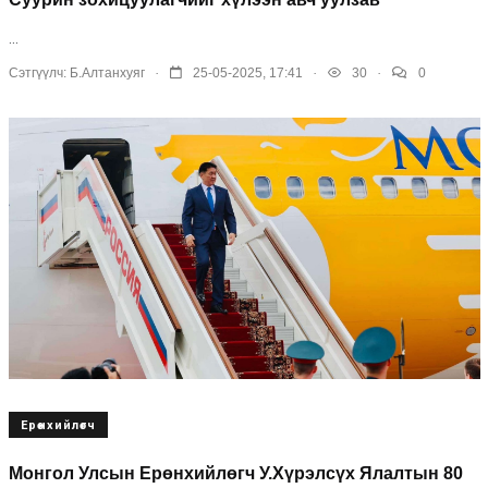
...
.
.
.
Сэтгүүлч:
Б.Алтанхуяг
25-05-2025, 17:41
30
0
Ерөнхийлөгч
Монгол Улсын Ерөнхийлөгч У.Хүрэлсүх Ялалтын 80