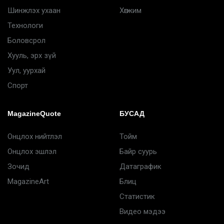
Шинжлэх ухаан
Хөгжим
Технологи
Боловсрол
Хууль, эрх зүй
Уул, уурхай
Спорт
MagazineQuote
БУСАД
Онцлох нийтлэл
Тойм
Онцлох эшлэл
Байр суурь
Зочид
Датаграфик
MagazineArt
Блиц
Статистик
Видео мэдээ