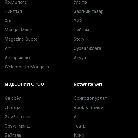
Ярилцлага
Улс төр
Нийтлэл
Засгийн газар
Хөрөг
УИХ
Mongol Made
Нийгэм
Magazine Quote
Story
Art
Сурвалжлага
Авторын өрөө
Асуулт
Welcome to Mongolia
МЭДЭЭНИЙ ӨРӨӨ
NotWrittenArt
Өв соёл
Сонгодог урлаг
Дэлхий
Book & Review
Эдийн засаг
Art
Эрүүл мэнд
Театр
Байгаль
Кино