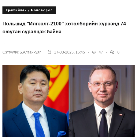
Ерөнхийлөгч / Боловсрол
Польшид “Илгээлт-2100” хөтөлбөрийн хүрээнд 74
оюутан суралцаж байна
...
.
.
.
Сэтгүүлч:
Б.Алтанхуяг
17-03-2025, 16:45
47
0