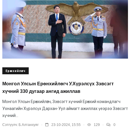
Ерөнхийлөгч
Монгол Улсын Ерөнхийлөгч У.Хүрэлсүх Зэвсэгт
хүчний 330 дугаар ангид ажиллав
Монгол Улсын Ерөнхийлөгч, Зэвсэгт хүчний Ерөнхий командлагч
Ухнаагийн Хүрэлсүх Дархан-Уул аймагт ажиллах үеэрээ Зэвсэгт
хүчний...
.
.
.
Сэтгүүлч:
Б.Алтанхуяг
23-10-2024, 15:55
129
0