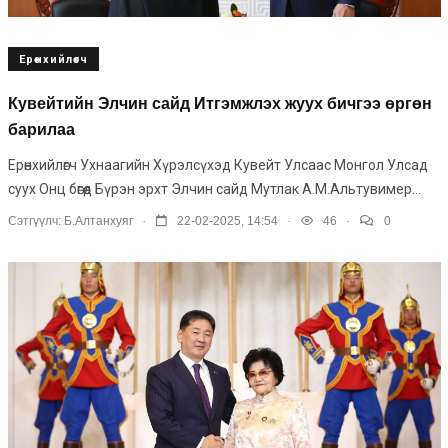
Ерөнхийлөгч
Кувейтийн Элчин сайд Итгэмжлэх жуух бичгээ өргөн
барилаа
Ерөнхийлөгч Ухнаагийн Хүрэлсүхэд Кувейт Улсаас Монгол Улсад
суух Онц бөгөөд Бүрэн эрхт Элчин сайд Мутлак А.М.Альтувимер...
.
.
.
Сэтгүүлч:
Б.Алтанхуяг
22-02-2025, 14:54
46
0