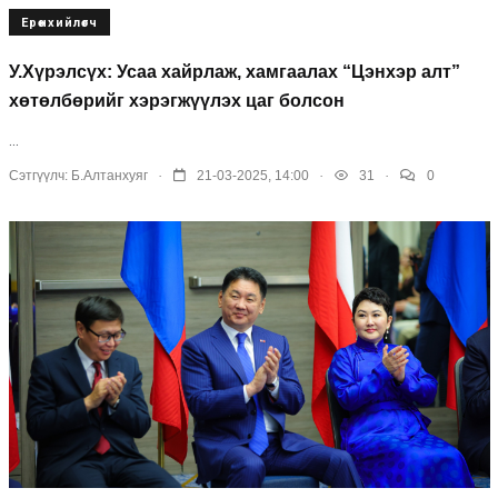
Ерөнхийлөгч
У.Хүрэлсүх: Усаа хайрлаж, хамгаалах “Цэнхэр алт”
хөтөлбөрийг хэрэгжүүлэх цаг болсон
...
.
.
.
Сэтгүүлч:
Б.Алтанхуяг
21-03-2025, 14:00
31
0