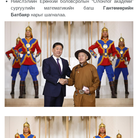
Нийслэлийн Ерөнхий боловсролын “Олонлог академи”
сургуулийн математикийн багш
Гантөмөрийн
Батбаяр
нарыг шагналаа.