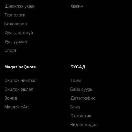
Шинжлэх ухаан
Хөгжим
Технологи
Боловсрол
Хууль, эрх зүй
Уул, уурхай
Спорт
MagazineQuote
БУСАД
Онцлох нийтлэл
Тойм
Онцлох эшлэл
Байр суурь
Зочид
Датаграфик
MagazineArt
Блиц
Статистик
Видео мэдээ