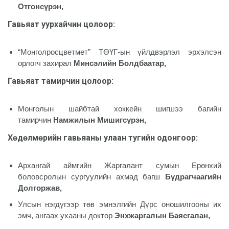
Отгонсүрэн,
Гавьяат уурхайчин цолоор
:
“Монголросцветмет” ТӨҮГ-ын үйлдвэрлэл эрхэлсэн
орлогч захирал
Минсэлийн Болдбаатар,
Гавьяат тамирчин цолоор
:
Монголын шайбтай хоккейн шигшээ багийн
тамирчин
Намжилын Мишигсүрэн,
Хөдөлмөрийн гавьяаны улаан тугийн одонгоор
:
Архангай аймгийн Жаргалант сумын Ерөнхий
боловсролын сургуулийн ахмад багш
Бүдрагчаагийн
Долгоржав,
Улсын нэгдүгээр төв эмнэлгийн Дүрс оношилгооны их
эмч, ангаах ухааны доктор
Энхжаргалын Баясгалан,