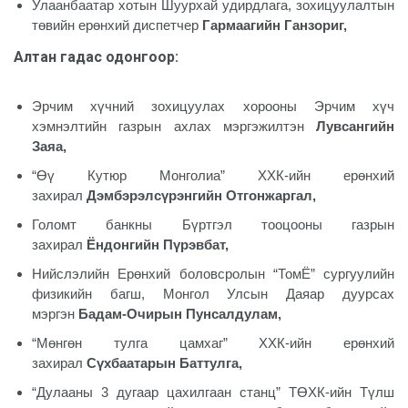
Улаанбаатар хотын Шуурхай удирдлага, зохицуулалтын
төвийн ерөнхий диспетчер
Гармаагийн Ганзориг,
Алтан гадас одонгоор
:
Эрчим хүчний зохицуулах хорооны Эрчим хүч
хэмнэлтийн газрын ахлах мэргэжилтэн
Лувсангийн
Заяа,
“Өү Кутюр Монголиа” ХХК-ийн ерөнхий
захирал
Дэмбэрэлсүрэнгийн Отгонжаргал,
Голомт банкны Бүртгэл тооцооны газрын
захирал
Ёндонгийн Пүрэвбат,
Нийслэлийн Ерөнхий боловсролын “ТомЁ” сургуулийн
физикийн багш, Монгол Улсын Даяар дуурсах
мэргэн
Бадам-Очирын Пунсалдулам,
“Мөнгөн тулга цамхаг” ХХК-ийн ерөнхий
захирал
Сүхбаатарын Баттулга,
“Дулааны 3 дугаар цахилгаан станц” ТӨХК-ийн Түлш