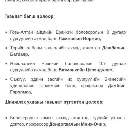
Гавьяат багш цолоор
:
Говь-Алтай аймгийн Ерөнхий боловсролын 3 дугаар
сургуулийн ахмад багш
Ламжавын Норжин,
Төрийн албаны зөвлөлийн ахмад ажилтан
Дашбалын
Батбаяр,
Нийслэлийн Ерөнхий боловсролын 107 дугаар
сургуулийн ахмад багш
Батмөнхийн Цэрэндулам,
Санхүү, эдийн засгийн их сургуулийн Бизнесийн
удирдлагын тэнхимийн багш, профессор
Дамбын
Гэрэлмаа,
Шинжлэх ухааны гавьяат зүтгэлтэн цолоор
:
Боловсролын яамны ахмад ажилтан, түүхийн ухааны
доктор, профессор
Дондогжалын Мөнх-Очир,