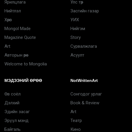
Ярилцлага
Улс төр
Нийтлэл
Засгийн газар
Хөрөг
УИХ
Mongol Made
Нийгэм
Magazine Quote
Story
Art
Сурвалжлага
Авторын өрөө
Асуулт
Welcome to Mongolia
МЭДЭЭНИЙ ӨРӨӨ
NotWrittenArt
Өв соёл
Сонгодог урлаг
Дэлхий
Book & Review
Эдийн засаг
Art
Эрүүл мэнд
Театр
Байгаль
Кино