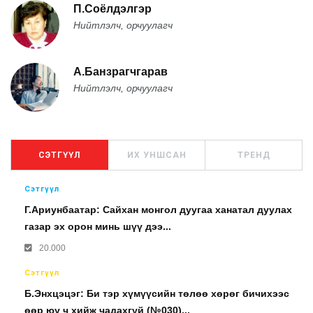
П.Соёлдэлгэр
Нийтлэлч, орчуулагч
А.Банзрагчгарав
Нийтлэлч, орчуулагч
СЭТГҮҮЛ
ИХ УНШСАН
ТРЕНД
Сэтгүүл
Г.Ариунбаатар: Сайхан монгол дуугаа ханатал дуулах
газар эх орон минь шүү дээ...
20.000
Сэтгүүл
Б.Энхцэцэг: Би тэр хүмүүсийн төлөө хөрөг бичихээс
өөр юу ч хийж чадахгүй (№030)...