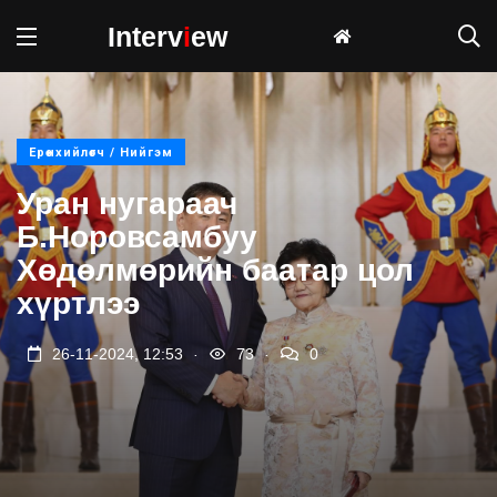
Interv
i
ew
Ерөнхийлөгч / Нийгэм
Уран нугараач
Б.Норовсамбуу
Хөдөлмөрийн баатар цол
хүртлээ
.
.
26-11-2024, 12:53
73
0