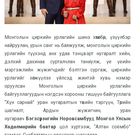
Монголын циркийн урлагийн шинэ хөтөлбөр, үзүүлбэр
найруулан, урын санг нь баяжуулж, монголын циркийн
урлагийн түүхэнд анх удаа тэнцвэрт нугаралт хийн,
дэлхий дахинаа сурталчлан таниулж, үе үеийн
мэргэжлийн жүжигчдийг бэлтгэн сургаж, циркийн
урлагийг хөгжүүлэх үйлсэд жинтэй хувь нэмэр
оруулсан Монголын циркийн урлагийн
байгууллагуудын нэгдсэн хорооны гишүүн байгууллага
“Хүн сарнай” уран нугаралтын төвийн тэргүүн, Төрийн
шагналт, Ардын жүжигчин, уран
нугараач
Бэгзсүрэнгийн Норовсамбуу
д
Монгол Улсын
Хөдөлмөрийн баатар
цол хүртээж, “Алтан соёмбо”
тэмдэг, Сүхбаатарын одонгоор шагналаа.