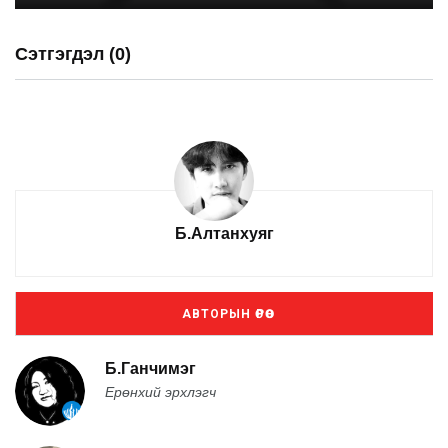
Сэтгэгдэл (0)
Б.Алтанхуяг
АВТОРЫН ӨРӨӨ
Б.Ганчимэг
Ерөнхий эрхлэгч