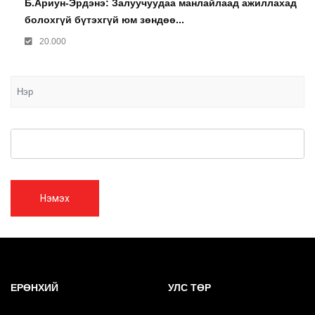
Б.Ариун-Эрдэнэ: Залуучуудаа манлайлаад ажиллахад
болохгүй бүтэхгүй юм зөндөө...
20.000
Нэмэх
ЕРӨНХИЙ
УЛС ТӨР