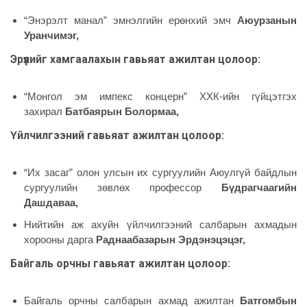
“Энэрэлт манал” эмнэлгийн ерөнхий эмч
Аюурзанын
Уранчимэг,
Эрүүлийг хамгаалахын гавьяат ажилтан цолоор
:
“Монгол эм импекс концерн” ХХК-ийн гүйцэтгэх
захирал
Батбаярын Болормаа,
Үйлчилгээний гавьяат ажилтан цолоор
:
“Их засаг” олон улсын их сургуулийн Аюулгүй байдлын
сургуулийн зөвлөх профессор
Бүдрагчаагийн
Дашдаваа,
Нийтийн аж ахуйн үйлчилгээний салбарын ахмадын
хорооны дарга
Раднаабазарын Эрдэнэцэцэг,
Байгаль орчны гавьяат ажилтан цолоор
:
Байгаль орчны салбарын ахмад ажилтан
Батгомбын