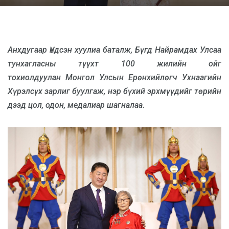
Анхдугаар Үндсэн хуулиа баталж, Бүгд Найрамдах Улсаа
тунхагласны түүхт 100 жилийн ойг
тохиолдуулан
Монгол Улсын Ерөнхийлөгч Ухнаагийн
Хүрэлсүх зарлиг буулгаж, нэр бүхий эрхмүүдийг төрийн
дээд цол, одон, медалиар шагналаа.