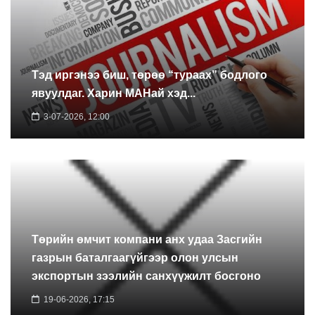
Тэд иргэнээ биш, төрөө “тураах” бодлого
явуулдаг. Харин МАНай хэд...
3-07-2026, 12:00
Төрийн өмчит компани анх удаа Засгийн
газрын баталгаагүйгээр олон улсын
экспортын зээлийн санхүүжилт босгоно
19-06-2026, 17:15