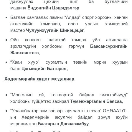
дамжуулах цехийн щит ба бутлагчийн
машинч
Ёндонгийн Цэцэгдэлгэр
Батлан хамгаалах яамны “Алдар” спорт хорооны хөнгөн
атлетикийн тамирчин, олон улсын хэмжээний
мастер
Чулуунхүүгийн Шинэцэцэг,
Ойн хөнөөлт шавжтай тэмцэх үйл ажиллагаа
эрхлэгчдийн холбооны тэргүүн
Баасансүрэнгийн
Жавхлантөгс,
“Хаан хуур” сургалтын төвийн морин хуурын
багш
Цэгмидийн Батгэрэл,
Хөдөлмөрийн хүндэт медалиар
:
“Монголын ой, тогтвортой байдал эмэгтэйчүүд”
холбооны гүйцэтгэх захирал
Түмэнжаргалын Баясаа,
“Улаанбаатар зам засвар, арчлалтын газар” ОНӨААТҮГ-
ын Хөдөлмөрийн аюулгүй байдал эрүүл ахуйн
мэргэжилтэн
Баатарын Даваасамбуу,