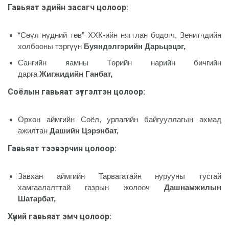
Гавьяат эдийн засагч цолоор
:
“Сөүл нүдний төв” ХХК-ийн нягтлан бодогч, Зенитчдийн
холбооны тэргүүн
Буяндэлгэрийн Дарьцэцэг,
Сангийн яамны Төрийн нарийн бичгийн
дарга
Жигжидийн Ганбат,
Соёлын гавьяат зүтгэлтэн цолоор
:
Орхон аймгийн Соёл, урлагийн байгууллагын ахмад
ажилтан
Дашийн Цэрэнбат,
Гавьяат тээвэрчин цолоор
:
Завхан аймгийн Тарвагатайн нурууны тусгай
хамгаалалттай газрын жолооч
Дашнамжилын
Шатарбат,
Хүний гавьяат эмч цолоор
: