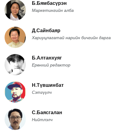
Б.Бямбасүрэн
Маркетингийн алба
Д.Сайнбаяр
Хариуцлагатай нарийн бичгийн дарга
Б.Алтанхуяг
Ерөнхий редактор
Н.Түвшинбат
Сэтгүүлч
С.Баясгалан
Нийтлэлч