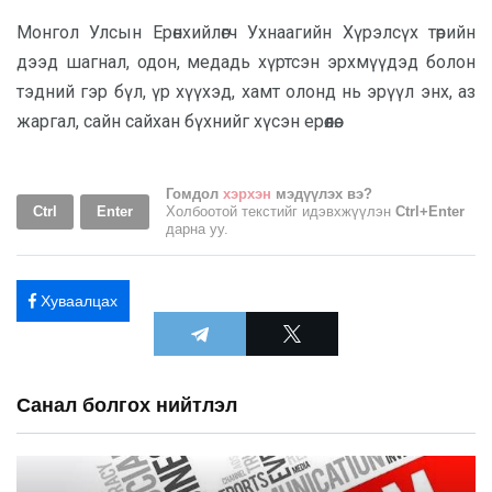
Монгол Улсын Ерөнхийлөгч Ухнаагийн Хүрэлсүх төрийн
дээд шагнал, одон, медадь хүртсэн эрхмүүдэд болон
тэдний гэр бүл, үр хүүхэд, хамт олонд нь эрүүл энх, аз
жаргал, сайн сайхан бүхнийг хүсэн ерөөлөө.
Гомдол
хэрхэн
мэдүүлэх вэ?
Ctrl
Enter
Холбоотой текстийг идэвхжүүлэн
Ctrl+Enter
дарна уу.
Хуваалцах
Санал болгох нийтлэл