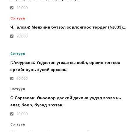
20.000
Сэтгүүл
Ч.Галсан: Мөнхийн бүтээл зовлонгоос төрдөг (№033)...
20.000
Сэтгүүл
Г.Аюурзана: Үндэстэн угсаатны соёл, оршин тогтнох
эрхийг хувь хүний эрхээс...
20.000
Сэтгүүл
О.Сэргэлэн: Өнөөдөр дэлхий дахинд үүдэл эсээс нь
элэг, бөөр, бусад эрхтэн...
20.000
Сэтгүүл