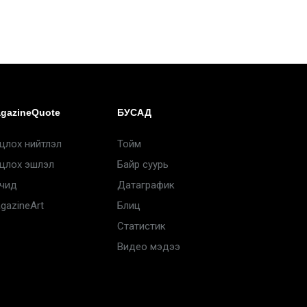
gazineQuote
БУСАД
цлох нийтлэл
Тойм
цлох эшлэл
Байр суурь
чид
Датаграфик
gazineArt
Блиц
Статистик
Видео мэдээ