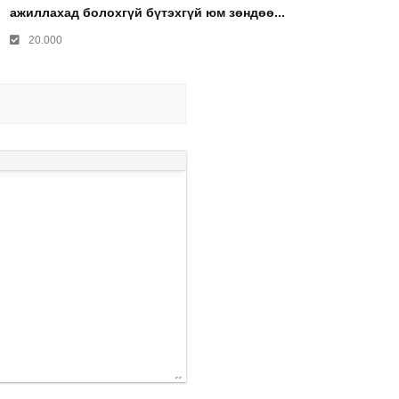
ажиллахад болохгүй бүтэхгүй юм зөндөө...
20.000