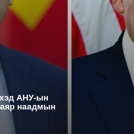
үхэд АНУ-ын
баяр наадмын