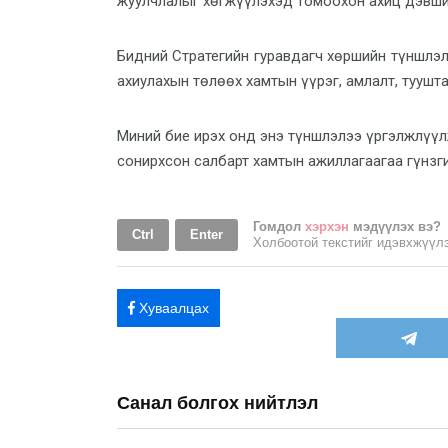
жуулчлалыг хөгжүүлэхэд томоохон ахиц дэвшил
Бидний Стратегийн гуравдагч хөршийн түншлэл
ахиулахын төлөөх хамтын үүрэг, амлалт, туушт
Миний бие ирэх онд энэ түншлэлээ үргэлжлүүлж
сонирхсон салбарт хамтын ажиллагаагаа гүнзг
Гомдол
хэрхэн
мэдүүлэх вэ?
Ctrl
Enter
Холбоотой текстийг идэвхжүү
Хуваалцах
Санал болгох нийтлэл