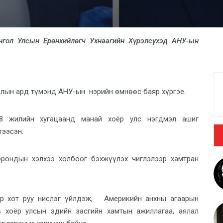
нгол Улсын Ерөнхийлөгч Ухнаагийн Хүрэлсүхэд АНУ-ын
олын ард түмэнд АНУ-ын нэрийн өмнөөс баяр хүргэе.
8 жилийн хугацаанд манай хоёр улс нэгдмэл ашиг
тээсэн.
орондын хэлхээ холбоог бэхжүүлэх чиглэлээр хамтран
атар хот руу нислэг үйлдэж, Америкийн анхны агаарын
ь хоёр улсын эдийн засгийн хамтын ажиллагаа, аялал