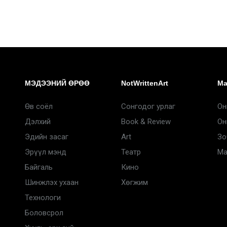
МЭДЭЭНИЙ ӨРӨӨ
NotWrittenArt
Ma
Өв соёл
Сонгодог урлаг
Он
Дэлхий
Book & Review
Он
Эдийн засаг
Art
Зо
Эрүүл мэнд
Театр
Ma
Байгаль
Кино
Шинжлэх ухаан
Хөгжим
Технологи
Боловсрол