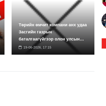
Төрийн өмчит компани анх удаа
Засгийн газрын
баталгаагүйгээр олон улсын
экспортын зээлийн санхүүжилт
19-06-2026, 17:15
босгоно