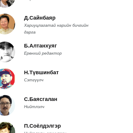
Д.Сайнбаяр
Хариуцлагатай нарийн бичгийн
дарга
Б.Алтанхуяг
Ерөнхий редактор
Н.Түвшинбат
Сэтгүүлч
С.Баясгалан
Нийтлэлч
П.Соёлдэлгэр