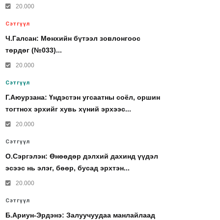
20.000
Сэтгүүл
Ч.Галсан: Мөнхийн бүтээл зовлонгоос
төрдөг (№033)...
20.000
Сэтгүүл
Г.Аюурзана: Үндэстэн угсаатны соёл, оршин
тогтнох эрхийг хувь хүний эрхээс...
20.000
Сэтгүүл
О.Сэргэлэн: Өнөөдөр дэлхий дахинд үүдэл
эсээс нь элэг, бөөр, бусад эрхтэн...
20.000
Сэтгүүл
Б.Ариун-Эрдэнэ: Залуучуудаа манлайлаад