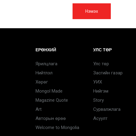
Нэмэх
ЕРӨНХИЙ
УЛС ТӨР
Ярилцлага
Улс төр
Нийтлэл
Засгийн газар
Хөрөг
УИХ
Mongol Made
Нийгэм
Magazine Quote
Story
Art
Сурвалжлага
Авторын өрөө
Асуулт
Welcome to Mongolia