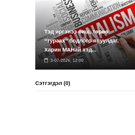
Тэд иргэнээ биш, төрөө
“тураах” бодлого явуулдаг.
Харин МАНай хэд...
3-07-2026, 12:00
Сэтгэгдэл (0)