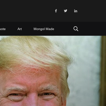
uote
Art
Mongol Made