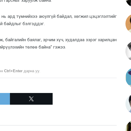
 гарсныг харуулж байна.
 нь ард түмнийхээ аюулгүй байдал, хөгжил цэцэглэлтийг
ай байдлыг бэлгэддэг.
, байгалийн баялаг, эрчим хүч, худалдаа зэрэг харилцан
ийрүүлэхийн төлөө байна” гэжээ.
лэн
Ctrl+Enter
дарна уу.