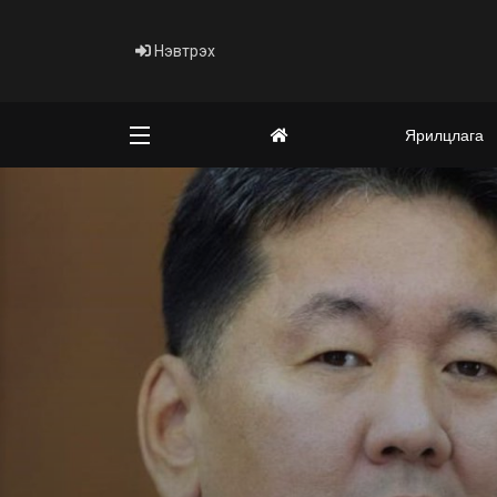
Нэвтрэх
Ярилцлага