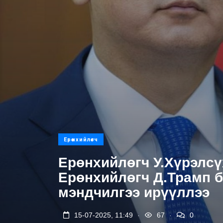
Ерөнхийлөгч
Ерөнхийлөгч У.Хүрэлс
Ерөнхийлөгч Д.Трамп 
мэндчилгээ ирүүллээ
.
.
15-07-2025, 11:49
67
0