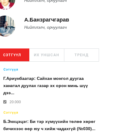
Нийтлэлч, орчуулагч
А.Банзрагчгарав
Нийтлэлч, орчуулагч
СЭТГҮҮЛ
ИХ УНШСАН
ТРЕНД
Сэтгүүл
Г.Ариунбаатар: Сайхан монгол дуугаа
ханатал дуулах газар эх орон минь шүү
дээ...
20.000
Сэтгүүл
Б.Энхцэцэг: Би тэр хүмүүсийн төлөө хөрөг
бичихээс өөр юу ч хийж чадахгүй (№030)...