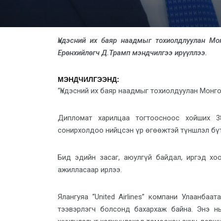
Үндэсний их баяр наадмыг тохиолдлуулан Мо
Ерөнхийлөгч Д.Трамп мэндчилгээ ирүүллээ.
МЭНДЧИЛГЭЭНД
:
“Үндэсний их баяр наадмыг тохиолдуулан Монг
Дипломат харилцаа тогтоосноос хойших 3
сонирхолдоо нийцсэн үр өгөөжтэй түншлэл бү
Бид эдийн засаг, аюулгүй байдал, иргэд хо
ажилласаар ирлээ.
Ялангуяа “United Airlines” компани Улаанба
тээвэрлэгч болсонд бахархаж байна. Энэ н