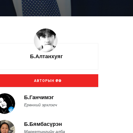
Б.Алтанхуяг
АВТОРЫН ӨРӨӨ
Б.Ганчимэг
Ерөнхий эрхлэгч
Б.Бямбасүрэн
Маркетингийн алба