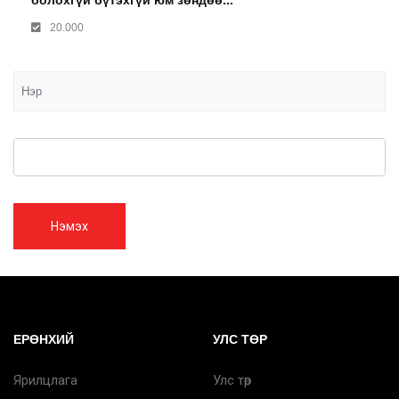
болохгүй бүтэхгүй юм зөндөө...
20.000
Нэмэх
ЕРӨНХИЙ
УЛС ТӨР
Ярилцлага
Улс төр