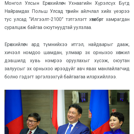
Монгол Улсын Ерөнхийлөгч Ухнаагийн Хүрэлсүх Бүгд
Найрамдах Польш Улсад төрийн айлчлал хийх үеэрээ
тус улсад “Илгээлт-2100” тэтгэлэгт хөтөлбөрт хамрагдан
суралцаж байгаа оюутнуудтай уулзлаа.
Ерөнхийлөгч ард түмнийхээ итгэл, найдварыг дааж,
хичээл номдоо шамдан, улмаар эх орныхоо хөгжил
дэвшилд хувь нэмрээ оруулахыг хүсэж, оюутан
залуусыг эх орныхоо ирээдүйг авч явах манлайлагчид
болно гэдэгт эргэлзэхгүй байгаагаа илэрхийллээ.