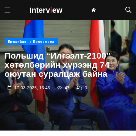
Interv
i
ew
Ерөнхийлөгч / Боловсрол
Польшид “Илгээлт-2100”
хөтөлбөрийн хүрээнд 74
оюутан суралцаж байна
.
.
17-03-2025, 16:45
47
0