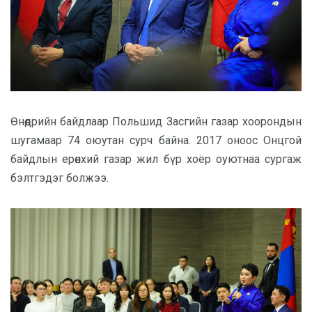
Өнөөдрийн байдлаар Польшид Засгийн газар хоорондын
шугамаар 74 оюутан сурч байна. 2017 оноос Онцгой
байдлын ерөнхий газар жил бүр хоёр оуютнаа сургаж
бэлтгэдэг болжээ.