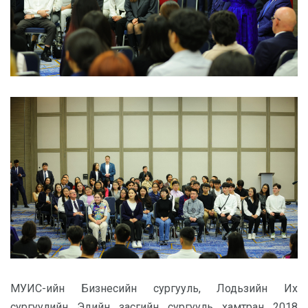
МУИС-ийн Бизнесийн сургууль, Лодьзийн Их
сургуулийн Эдийн засгийн сургууль хамтран 2018