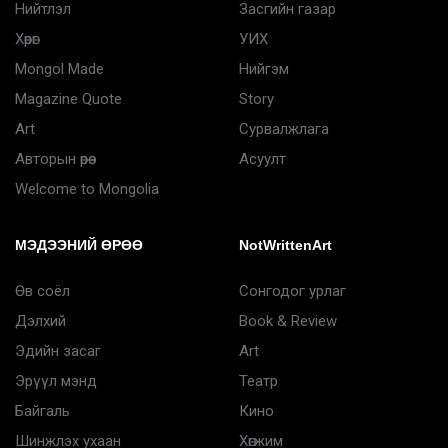
Нийтлэл
Засгийн газар
Хөрөг
УИХ
Mongol Made
Нийгэм
Magazine Quote
Story
Art
Сурвалжлага
Авторын өрөө
Асуулт
Welcome to Mongolia
МЭДЭЭНИЙ ӨРӨӨ
NotWrittenArt
Өв соёл
Сонгодог урлаг
Дэлхий
Book & Review
Эдийн засаг
Art
Эрүүл мэнд
Театр
Байгаль
Кино
Шинжлэх ухаан
Хөгжим