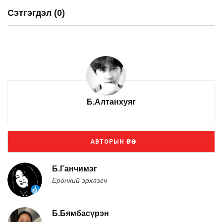
Сэтгэгдэл (0)
Б.Алтанхуяг
АВТОРЫН ӨРӨӨ
Б.Ганчимэг
Ерөнхий эрхлэгч
Б.Бямбасүрэн