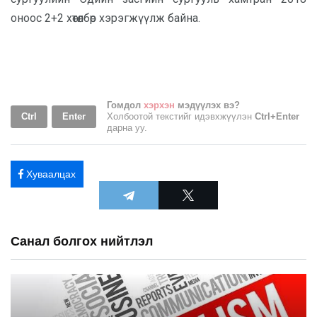
оноос 2+2 хөтөлбөр хэрэгжүүлж байна.
Гомдол
хэрхэн
мэдүүлэх вэ?
Ctrl
Enter
Холбоотой текстийг идэвхжүүлэн
Ctrl+Enter
дарна уу.
Хуваалцах
Санал болгох нийтлэл