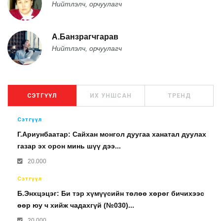
Нийтлэлч, орчуулагч
А.Банзрагчгарав
Нийтлэлч, орчуулагч
СЭТГҮҮЛ
ИХ УНШСАН
ТРЕНД
Сэтгүүл
Г.Ариунбаатар: Сайхан монгол дуугаа ханатал дуулах
газар эх орон минь шүү дээ...
20.000
Сэтгүүл
Б.Энхцэцэг: Би тэр хүмүүсийн төлөө хөрөг бичихээс
өөр юу ч хийж чадахгүй (№030)...
20.000