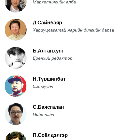
Маркетингийн алба
Д.Сайнбаяр
Хариуцлагатай нарийн бичгийн дарга
Б.Алтанхуяг
Ерөнхий редактор
Н.Түвшинбат
Сэтгүүлч
С.Баясгалан
Нийтлэлч
П.Соёлдэлгэр