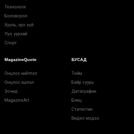
Технологи
Боловсрол
Хууль, эрх зүй
Уул, уурхай
Спорт
MagazineQuote
БУСАД
Онцлох нийтлэл
Тойм
Онцлох эшлэл
Байр суурь
Зочид
Датаграфик
MagazineArt
Блиц
Статистик
Видео мэдээ