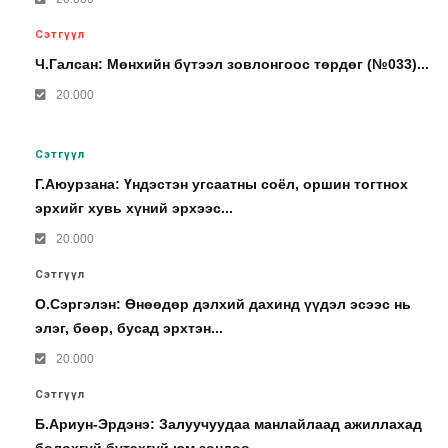
Сэтгүүл
Ч.Галсан: Мөнхийн бүтээл зовлонгоос төрдөг (№033)...
20.000
Сэтгүүл
Г.Аюурзана: Үндэстэн угсаатны соёл, оршин тогтнох
эрхийг хувь хүний эрхээс...
20.000
Сэтгүүл
О.Сэргэлэн: Өнөөдөр дэлхий дахинд үүдэл эсээс нь
элэг, бөөр, бусад эрхтэн...
20.000
Сэтгүүл
Б.Ариун-Эрдэнэ: Залуучуудаа манлайлаад ажиллахад