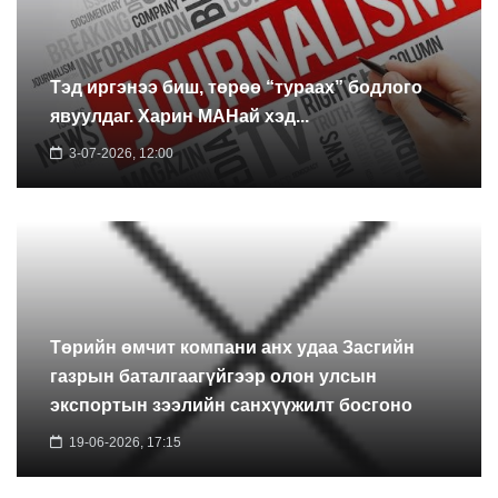
Тэд иргэнээ биш, төрөө “тураах” бодлого
явуулдаг. Харин МАНай хэд...
3-07-2026, 12:00
Төрийн өмчит компани анх удаа Засгийн
газрын баталгаагүйгээр олон улсын
экспортын зээлийн санхүүжилт босгоно
19-06-2026, 17:15