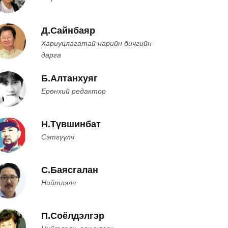
Д.Сайнбаяр
Хариуцлагатай нарийн бичгийн
дарга
Б.Алтанхуяг
Ерөнхий редактор
Н.Түвшинбат
Сэтгүүлч
С.Баясгалан
Нийтлэлч
П.Соёлдэлгэр