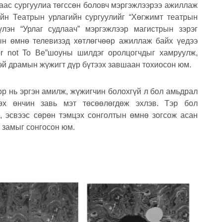
аас сургуулиа төгссөн боловч мэргэжлээрээ ажиллаж
йн Театрын урлагийн сургуулийг “Хөгжимт театрын
үлэн “Урлаг судлаач” мэргэжлээр магистрын зэрэг
ын өмнө телевизэд хөтлөгчөөр ажиллаж байх үедээ
r not To Be
”
шоуны шилдэг оролцогчдыг хамруулж,
тэй драмын жүжигт дүр бүтээх завшаан тохиосон юм.
ор нь эргэн амилж, жүжигчин болохгүй л бол амьдрал
өх өнчин завь мэт төсөөлөгдөж эхлэв. Тэр бол
х, эсвээс сөрөн тэмцэх сонголтын өмнө зогсож асан
н замыг сонгосон юм.