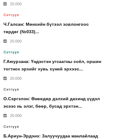
20.000
Сэтгүүл
Ч.Галсан: Мөнхийн бүтээл зовлонгоос
төрдөг (№033)...
20.000
Сэтгүүл
Г.Аюурзана: Үндэстэн угсаатны соёл, оршин
тогтнох эрхийг хувь хүний эрхээс...
20.000
Сэтгүүл
О.Сэргэлэн: Өнөөдөр дэлхий дахинд үүдэл
эсээс нь элэг, бөөр, бусад эрхтэн...
20.000
Сэтгүүл
Б.Ариун-Эрдэнэ: Залуучуудаа манлайлаад