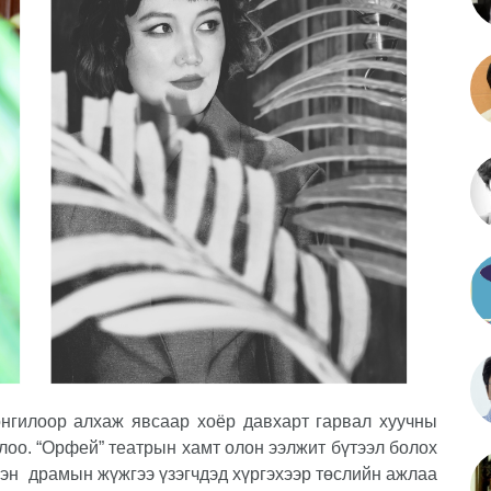
онгилоор алхаж явсаар хоёр давхарт гарвал хуучны
лоо. “Орфей” театрын хамт олон ээлжит бүтээл болох
сэн
драмын жүжгээ үзэгчдэд хүргэхээр төслийн ажлаа