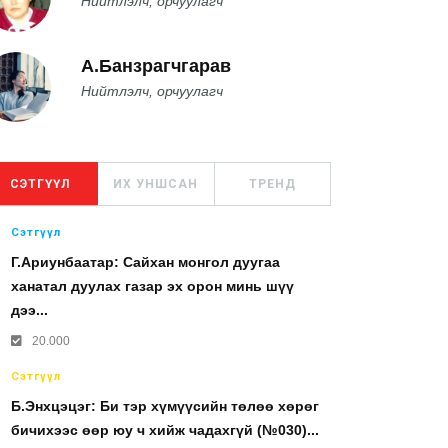
Нийтлэлч, орчуулагч
А.Банзрагчгарав
Нийтлэлч, орчуулагч
СЭТГҮҮЛ
ИХ УНШСАН
ТРЕНД
Сэтгүүл
Г.Ариунбаатар: Сайхан монгол дуугаа
ханатал дуулах газар эх орон минь шүү
дээ...
20.000
Сэтгүүл
Б.Энхцэцэг: Би тэр хүмүүсийн төлөө хөрөг
бичихээс өөр юу ч хийж чадахгүй (№030)...