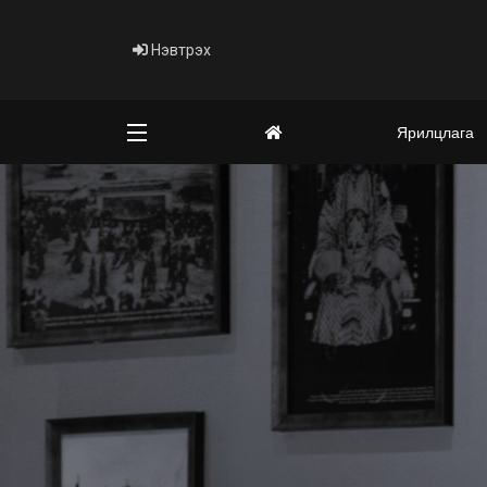
Нэвтрэх
Ярилцлага