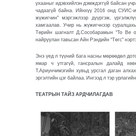
ухааныг идэвхийлэн дэмждэггүй байсан учр
чадаагүй байна. Ийнхүү 2016 онд СУИС-и
жүжигчин” мэргэжлээр дүүргэж, үргэлжлү
хамгаалав. Учир нь жүжигчнээр суралцах
Төрийн шагналт Д.Сособарамын “
To Be o
найруулан тавьсан Айн Рэндийн “Төгс” нэр
Энэ үед л түүний бага насны мөрөөдөл дот
ямар ч утгагүй, гансралын далайд хөв
Т.Ариунчимэгийн хувьд урсгал даган алха
эргэлтийн цэг байлаа. Ингээд л тэр урлагий
ТЕАТРЫН ТАЙЗ АРДЧИЛАГДАВ