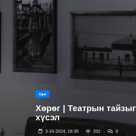
Хөрөг
Хөрөг | Театрын тайзы
хүсэл
.
.
3-10-2024, 18:35
332
0