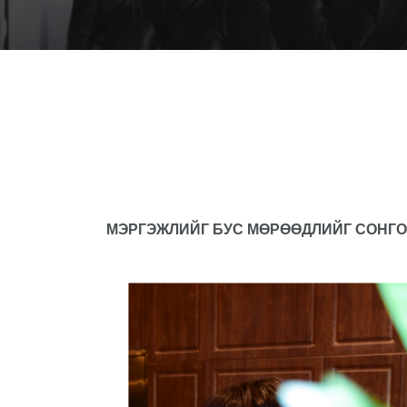
МЭРГЭЖЛИЙГ БУС МӨРӨӨДЛИЙГ СОНГ