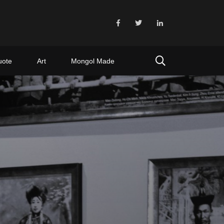
uote
Art
Mongol Made