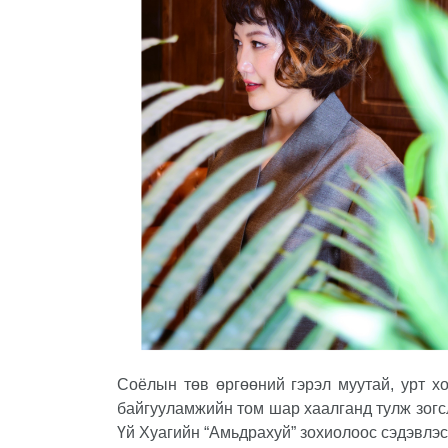
Соёлын төв өргөөний гэрэл муутай, урт х
байгууламжийн том шар хаалганд тулж зогс
Үй Хуагийн “Амьдрахуй” зохиолоос сэдэвлэ