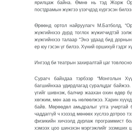
ярилцаж байна. Өмнө нь тэд Жорж Ору
постдрамын жүжгээ үзэгчдэд хүргэсэн билээ
Өрөөнд ортол найруулагч М.Батболд, “О
жүжгийнхээ дүрд тоглох жүжигчидтэй ээлж
жүжгийнхээ талаар “Энэ удаад бид дорнын
ер юу гэсэн үг билээ. Хүний оршихуй гэдэг 
Ингээд би театрын захиралтай цаг товлосн
Сурагч байхдаа тэрбээр “Монголын Хү
багшийнхаа удирдлагад суралцдаг байжээ. 
үгийг шивнэж, балчир жаахан охин өдөр бү
хөгжим, мөн аав нь нөлөөлжээ. Харин хүүхд
байв. Мөрөөдөл амьдралыг утга учиртай 
чаддаггүй ч хэзээд мөнөөх хүслээ дотроо тэ
физикийн хичээлд дурлаж программист бо
хэмээх цоо шинэхэн мэргэжлийг эзэмших ш