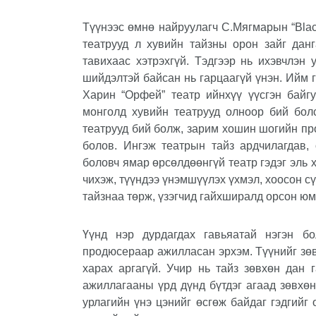
Түүнээс өмнө найруулагч С.Мягмарын “
Bla
театрууд л хувийн тайзны орон зайг данг
тавихаас хэтрэхгүй. Тэдгээр нь ихэвчлэн
шийдэлтэй байсан нь гарцаагүй үнэн. Ийм 
Харин “Орфей” театр ийнхүү үүсгэн байг
монголд хувийн театрууд олноор бий болс
театрууд бий болж, зарим хошин шогийн пр
болов. Ингэж театрын тайз ардчилагдав, 
боловч ямар өрсөлдөөнгүй театр гэдэг эль х
чихэж, түүндээ үнэмшүүлэх үхмэл, хоосон сүм
тайзнаа төрж, үзэгчид гайхширалд орсон юм
Үүнд нэр дурдагдах гавьяатай нэгэн б
продюсераар ажилласан эрхэм. Түүнийг зөв
харах аргагүй. Учир нь тайз зөвхөн дан
ажиллагааны үрд дүнд бүтдэг агаад зөвхөн
урлагийн үнэ цэнийг өсгөж байдаг гэдгийг