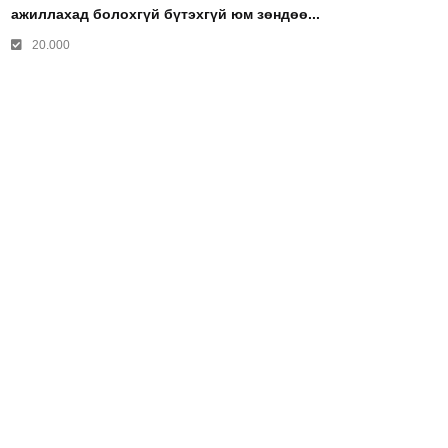
ажиллахад болохгүй бүтэхгүй юм зөндөө...
20.000