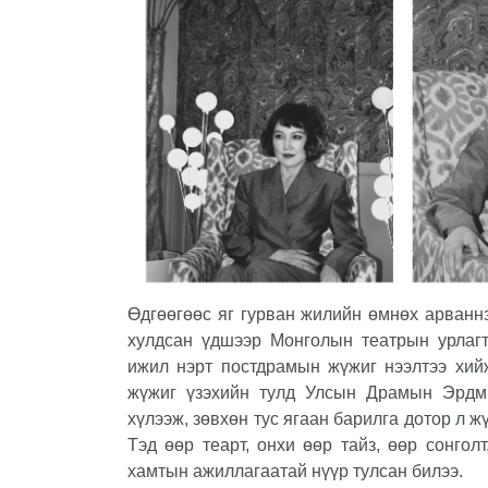
Өдгөөгөөс яг гурван жилийн өмнөх арванн
хулдсан үдшээр Монголын театрын урлагт
ижил нэрт постдрамын жүжиг нээлтээ хийж
жүжиг үзэхийн тулд Улсын Драмын Эрдми
хүлээж, зөвхөн тус ягаан барилга дотор л ж
Тэд өөр теарт, онхи өөр тайз, өөр сонгол
хамтын ажиллагаатай нүүр тулсан билээ.