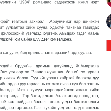
эллийн “1984” романаас сэдэвлэсэн ижил нэрт
.
рфей” театрын захирал Т.Ариунчимэг нар шинэхэн
ит уулзалтаа хийж сууна. Удахгүй тайзнаа тавигдах
 философийг үзэгчдэд хүргэнэ. Амьдрах гэдэг маань
хүлцэхүй юм байна шүү дээ” хэмээлцэнэ.
оо сануулж, бид ярилцлагын ширээний ард суулаа.
үхдийн Ордон”-ы драмын дугуйланд Ж.Амарзаяа
Энэ үед өөртөө “Заавал жүжигчин болно” гэх гурван
р хичээх болов. Түүнийг урлагт хайртай болоход дуу
ийн ордон руу гараас нь хөтөлж очсон хүн бол ээж нь
болгодог. Ихэнх хүмүүс мөрөөдлийнхөө ажлыг хийж
эсээр явдаг. Тэр бас адилхан. Ахлах ангид ороод тоо,
лоё гэж шийдсэн боловч төгсөх үедээ биотехнологи
ийдвэр гаргажээ. Гэвч тухайн үед монголд шинжлэх