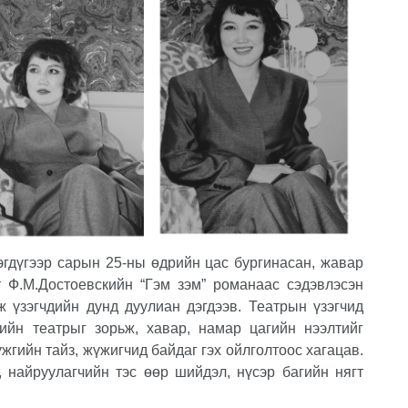
эгдүгээр сарын 25-ны өдрийн цас бургинасан, жавар
 Ф.М.Достоевскийн “Гэм зэм” романаас сэдэвлэсэн
 үзэгчдийн дунд дуулиан дэгдээв. Театрын үзэгчид
йн театрыг зорьж, хавар, намар цагийн нээлтийг
үжгийн тайз, жүжигчид байдаг гэх ойлголтоос хагацав.
т, найруулагчийн тэс өөр шийдэл, нүсэр багийн нягт