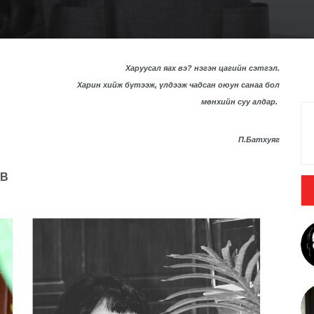
Харуусал яах вэ? нэгэн цагийн сэтгэл.
Харин хийж бүтээж, үлдээж чадсан оюун санаа бол
мөнхийн суу алдар.
П.Батхуяг
ОВ