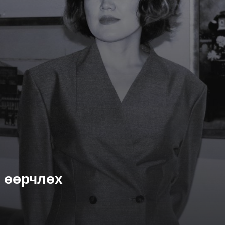
г өөрчлөх