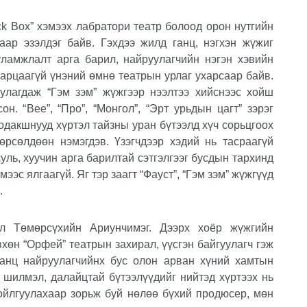
ck Box
” хэмээх лабратори театр болоод орон нутгийн
аар эзэлдэг байв. Гэхдээ жилд ганц, нэгхэн жүжиг
 уламжлалт арга барил, найруулагчийн нэгэн хэвийн
гарцаагүй үнэний өмнө театрын урлаг ухарсаар байв.
уулагдаж “Гэм зэм” жүжгээр нээлтээ хийснээс хойш
он. “
Bee
”, “Про”, “Монгол”, “Эрт урьдын цагт” зэрэг
одакшнууд хүртэл тайзны уран бүтээлд хүч сорьцгоох
өрсөлдөөн нэмэгдэв. Үзэгчдээр хэдий нь тасраагүй
уль, хуучин арга барилтай сэтгэлгээг бусдын тархинд
ээс ялгаагүй. Яг тэр заагт “Фауст”, “Гэм зэм” жүжгүүд
.
ол Төмөрсүхийн Ариунчимэг. Дээрх хоёр жүжгийн
хөн “Орфей” театрын захирал, үүсгэн байгуулагч гэж
 ганц найруулагчийнх бус олон арван хүний хамтын
 шилмэл, далайцтай бүтээлүүдийг нийтэд хүртээх нь
 ойлгуулахаар зорьж буй нөлөө бүхий продюсер, мөн