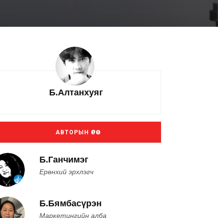
Б.Алтанхуяг
АВТОРЫН ӨРӨӨ
Б.Ганчимэг
Ерөнхий эрхлэгч
Б.Бямбасүрэн
Маркетингийн алба