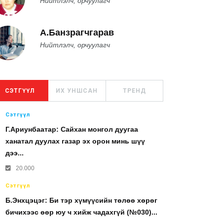
Нийтлэлч, орчуулагч
А.Банзрагчгарав
Нийтлэлч, орчуулагч
СЭТГҮҮЛ
ИХ УНШСАН
ТРЕНД
Сэтгүүл
Г.Ариунбаатар: Сайхан монгол дуугаа
ханатал дуулах газар эх орон минь шүү
дээ...
20.000
Сэтгүүл
Б.Энхцэцэг: Би тэр хүмүүсийн төлөө хөрөг
бичихээс өөр юу ч хийж чадахгүй (№030)...