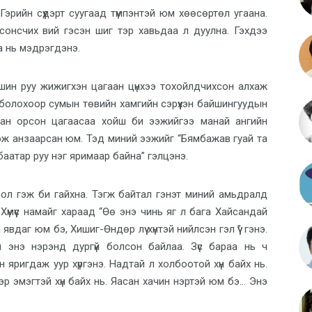
эрийн сүүдэрт суугаад түмпэнтэй юм хөөсөртөл угаана.
сонсчих вий гэсэн шиг тэр хавьдаа л дуулна. Гэхдээ
а нь мэдрэгдэнэ.
ин руу жижигхэн цагаан цүнхээ тохойлдчихсон алхаж
болохоор сумын төвийн хамгийн сэрүүхэн байшингуудын
аан орсон цагаасаа хойш би ээжийгээ манай ангийн
а гэж анзаарсан юм. Тэд миний ээжийг “Бямбажав гуай та
аатар руу нэг яримаар байна” гэлцэнэ.
ол гэж би гайхна. Тэгж байтал гэнэт миний амьдралд
Хүмүүс намайг хараад “Өө энэ чинь яг л бага Хайсандай
вдаг юм бэ, Хишиг-Өндөр лүү хүнтэй нийлсэн гэл үү” гэнэ.
 энэ нэрэнд дургүй болсон байлаа. Зүс бараа нь ч
н яригдаж уур хүргэнэ. Надтай л холбоотой хүн байх нь.
ээр эмэгтэй хүн байх нь. Яасан хачин нэртэй юм бэ… Энэ