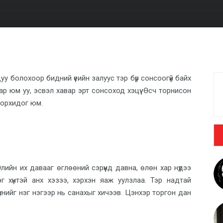
уу болохоор бидний үеийн залуус тэр бүр сонсоогүй байх
ар юм уу, эсвэл хавар эрт сонсоход хэцүү. Өсч торнисон
ж орхидог юм.
ийн их давааг өглөөний сэрүүнд давна, өлөн хар нүдээ
 хүнтэй анх хэзээ, хэрхэн яаж уулзлаа. Тэр надтай
хнийг нэг нэгээр нь санахыг хичээв. Цэнхэр торгон дан