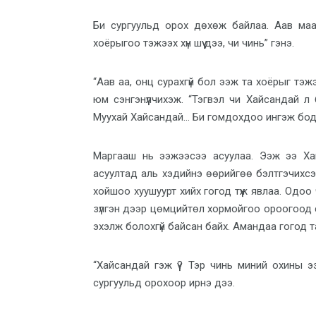
Би сургуульд орох дөхөж байлаа. Аав маа
хоёрыгоо тэжээх хүн шүү дээ, чи чинь” гэнэ.
“Аав аа, онц сурахгүй бол ээж та хоёрыг тэж
юм сэнгэнүүлчихэж. “Тэгвэл чи Хайсандай л
Муухай Хайсандай… Би гомдохдоо ингэж бодо
Маргааш нь ээжээсээ асуулаа. Ээж ээ Х
асуултад аль хэдийнэ өөрийгөө бэлтгэчихсэ
хойшоо хуушуурт хийх гогод түүж явлаа. Одо
зүлгэн дээр цөмцийтөл хормойгоо ороогоод 
эхэлж болохгүй байсан байх. Амандаа гогод 
“Хайсандай гэж үү? Тэр чинь миний охины э
сургуульд орохоор ирнэ дээ.