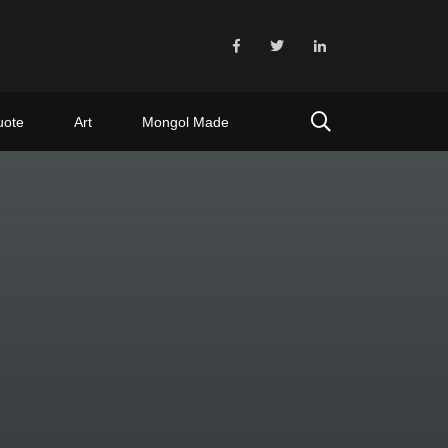
uote
Art
Mongol Made