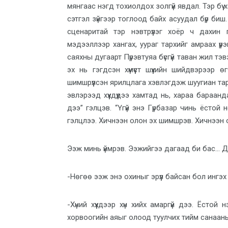
мянгаас нэгд тохиолдох золгүй явдал. Тэр бүү
сэтгэл зүйгээр тоглоод байх асуудал бүр биш
сценаритай тэр нэвтрүүлэг хоёр ч дахин г
мэдээллээр хангах, уураг тархийг амраах үү
саяхны дугаарт Пүрэвтуяа бүсгүй таван жил т
эх нь гэгдсэн хүмүүст шүүхийн шийдвэрээр 
шимшрүүлсэн ярилцлага хэвлэгдэж шуугиан тари
эвлэрээд хүүхдүүдээ хамтад нь, хараа бара
дээ” гэлцэв. “Үгүй энэ Гүрбазар чинь ёстой
гэлцлээ. Хичнээн олон эх шимшрэв. Хичнээн 
Ээж минь үймрэв. Ээжийгээ дагаад би бас… Д
-Нөгөө ээж энэ охиныг эрүүл байсан бол ингэ
-Хүний хүүхдээр хүн хийх амаргүй дээ. Ёсто
хорвоогийн аяыг олоод туулчих тийм санаан