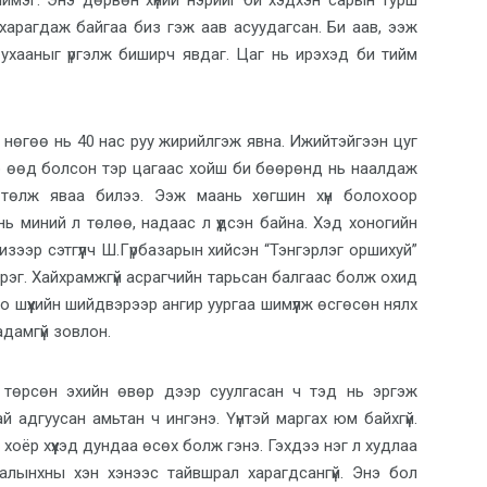
мэг. Энэ дөрвөн хүний нэрийг би хэдхэн сарын турш
харагдаж байгаа биз гэж аав асуудагсан. Би аав, ээж
й ухааныг үргэлж биширч явдаг. Цаг нь ирэхэд би тийм
, нөгөө нь 40 нас руу жирийлгэж явна. Ижийтэйгээн цуг
р өөд болсон тэр цагаас хойш би бөөрөнд нь наалдаж
өтөлж яваа билээ. Ээж маань хөгшин хүн болохоор
нь миний л төлөө, надаас л үүдсэн байна. Хэд хоногийн
зээр сэтгүүлч Ш.Гүрбазарын хийсэн “Тэнгэрлэг оршихуй”
 хэрэг. Хайхрамжгүй асрагчийн тарьсан балгаас болж охид
 шүүхийн шийдвэрээр ангир уургаа шимүүлж өсгөсөн нялх
адамгүй зовлон.
ь төрсөн эхийн өвөр дээр суулгасан ч тэд нь эргэж
гай адгуусан амьтан ч ингэнэ. Үүнтэй маргах юм байхгүй.
 хоёр хүүхэд дундаа өсөх болж гэнэ. Гэхдээ нэг л худлаа
алынхны хэн хэнээс тайвшрал харагдсангүй. Энэ бол