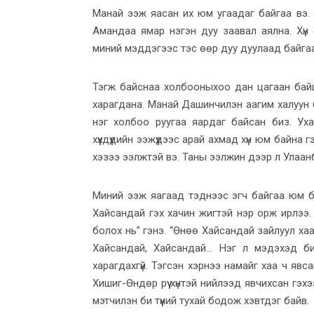
Манай ээж яасан их юм угаадаг байгаа вэ. Г
Амандаа ямар нэгэн дуу заавал аялна. Хүн 
миний мэддэгээс тэс өөр дуу дуулаад байга
Тэгж байснаа холбооныхоо дан цагаан байш
харагдана. Манай Дашинчилэн аагим халуун 
нэг холбоо руугаа яардаг байсан биз. Ух
хүүхдүүдийн ээжүүдээс арай ахмад хүн юм байн
хэзээ ээлжтэй вэ. Таны ээлжин дээр л Улаанб
Миний ээж яагаад тэднээс эгч байгаа юм б
Хайсандай гэх хачин жигтэй нэр орж ирлээ. 
болох нь” гэнэ. “Өнөө Хайсандай зайлуул хаа я
Хайсандай, Хайсандай… Нэг л мэдэхэд би
харагдахгүй. Тэгсэн хэрнээ намайг хаа ч явса
Хишиг-Өндөр рүү хүнтэй нийлээд явчихсан гэх
мэтчилэн би түүний тухай бодож хэвтдэг байв.