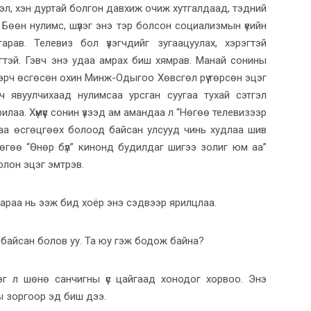
 хэл, хэн дуртай болгон давхиж очиж хутгалдаад, тэдний
. Бөөн нулимс, шүлэг энэ тэр болсон социализмын үеийн
арав. Телевиз бол үзэгчдийг зугаацуулах, хэрэгтэй
рэгтэй. Гэвч энэ удаа амрах биш хямрав. Манай сонины
эвэрч өсгөсөн охин Минж-Одыгоо Хөвсгөл рүү төрсөн эцэг
өгч явуулчихаад нулимсаа урсган суугаа тухай сэтгэл
лаа. Хүмүүс сонин үзээд ам амандаа л “Нөгөө телевизээр
андаа өсгөцгөөх болоод байсан улсууд чинь худлаа шив
 нөгөө “Өнөр бүл” кинонд будилдаг шигээ золиг юм аа”
олон эцэг эмтрэв.
араа нь ээж бид хоёр энэ сэдвээр ярилцлаа.
х байсан болов уу. Та юу гэж бодож байна?
й нэг л шөнө санчигны үс цайгаад хонодог хорвоо. Энэ
ы зоргоор эд биш дээ.