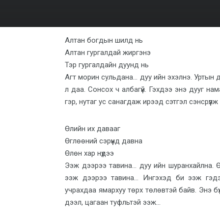
Алтан богдын шилд нь
Алтан гургалдай жиргэнэ
Тэр гургалдайн дуунд нь
Агт морин сульдана… дуу ийн эхэлнэ. Уртын д
л даа. Сонсох ч албагүй. Гэхдээ энэ дууг нам
гэр, нутаг ус санагдаж ирээд сэтгэл сэнсрүүл
Өлийн их давааг
Өглөөний сэрүүнд давна
Өлөн хар нүдээ
Ээж дээрээ тавина… дуу ийн шуранхайлна. Өл
ээж дээрээ тавина… Ингэхэд би ээж гэдэг
учрахдаа ямархуу төрх төлөвтэй байв. Энэ бү
дээл, цагаан туфльтэй ээж…