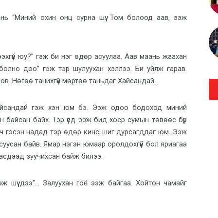
нь “Миний охин онц сурна шүү. Том болоод аав, ээж
ээхгүй юу?” гэж би нэг өдөр асуулаа. Аав маань жаахан
 болно доо” гэж тэр шулуухан хэллээ. Би уйлж гарав.
в. Нөгөө танихгүй мөртөө таньдаг Хайсандай…
айсандай гэж хэн юм бэ. Ээж одоо бодоход миний
н байсан байх. Тэр үед ээж бид хоёр сумын төвөөс бүр
о ч гэсэн надад тэр өдөр кино шиг дурсагддаг юм. Ээж
суусан байв. Ямар нэгэн юмаар оролдохгүй бол яриагаа
тасдаад зуучихсан байж билээ.
эж шүү дээ”… Залуухан гоё ээж байгаа. Хойтон чамайг