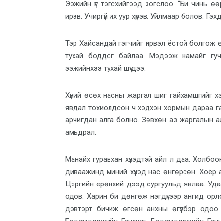
Ээжийн үг тэгсхийгээд зогслоо. “Би чинь ө
ирэв. Учиргүй их уур хүрэв. Уйлмаар болов. Г
Тэр Хайсандай гэгчийг ирвэл ёстой болгож 
тухай боддог байлаа. Мэдээж намайг гуч
ээжийнхээ тухай шүү дээ.
Хүний өсөх насны жаргал шиг гайхамшгийг хэ
явдал тохиолдсон ч хэдхэн хормын дараа ган
арчигдан алга болно. Зөвхөн аз жаргалын алт
амьдрал.
Манайх гуравхан хүүхэдтэй айл л даа. Холбоо
диваажинд миний хүүхэд нас өнгөрсөн. Хоёр ах
Цэргийн ерөнхий дээд сургуульд явлаа. Уда
одов. Харин би дөнгөж нэгдүгээр ангид орл
дэвтэрт бичиж өгсөн анхны өгүүлбэр одоо