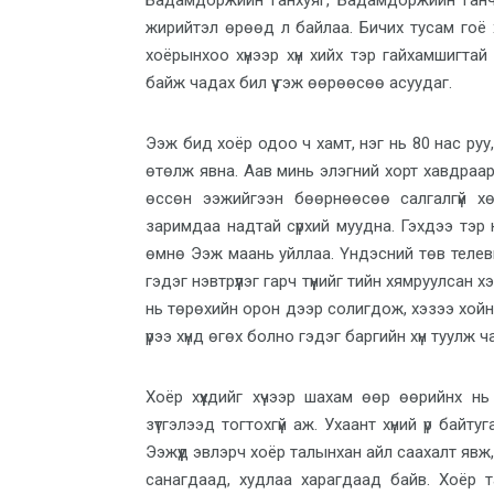
Бадамдоржийн Ганхуяг, Бадамдоржийн Ганчи
жирийтэл өрөөд л байлаа. Бичих тусам гоё 
хоёрынхоо хүнээр хүн хийх тэр гайхамшигта
байж чадах бил үү гэж өөрөөсөө асуудаг.
Ээж бид хоёр одоо ч хамт, нэг нь 80 нас руу
өтөлж явна. Аав минь элэгний хорт хавдраа
өссөн ээжийгээн бөөрнөөсөө салгалгүй х
заримдаа надтай сүрхий муудна. Гэхдээ тэр 
өмнө Ээж маань уйллаа. Үндэсний төв телеви
гэдэг нэвтрүүлэг гарч түүнийг тийн хямруулсан
нь төрөхийн орон дээр солигдож, хэзээ хойно
үрээ хүнд өгөх болно гэдэг баргийн хүн туулж ч
Хоёр хүүхдийг хүчээр шахам өөр өөрийнх н
зүтгэлээд тогтохгүй аж. Ухаант хүний үр байту
Ээжүүд эвлэрч хоёр талынхан айл саахалт явж,
санагдаад, худлаа харагдаад байв. Хоёр т