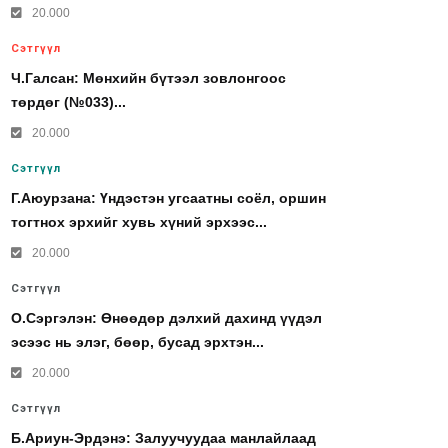
20.000
Сэтгүүл
Ч.Галсан: Мөнхийн бүтээл зовлонгоос
төрдөг (№033)...
20.000
Сэтгүүл
Г.Аюурзана: Үндэстэн угсаатны соёл, оршин
тогтнох эрхийг хувь хүний эрхээс...
20.000
Сэтгүүл
О.Сэргэлэн: Өнөөдөр дэлхий дахинд үүдэл
эсээс нь элэг, бөөр, бусад эрхтэн...
20.000
Сэтгүүл
Б.Ариун-Эрдэнэ: Залуучуудаа манлайлаад