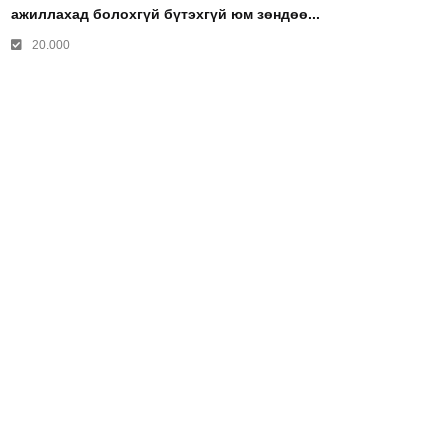
ажиллахад болохгүй бүтэхгүй юм зөндөө...
20.000