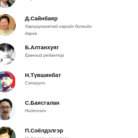
Д.Сайнбаяр
Хариуцлагатай нарийн бичгийн
дарга
Б.Алтанхуяг
Ерөнхий редактор
Н.Түвшинбат
Сэтгүүлч
С.Баясгалан
Нийтлэлч
П.Соёлдэлгэр