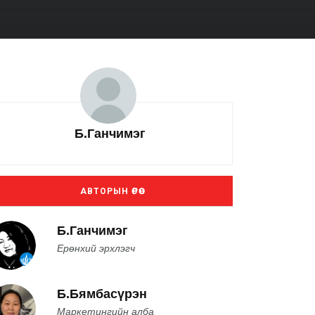
Б.Ганчимэг
АВТОРЫН ӨРӨӨ
Б.Ганчимэг
Ерөнхий эрхлэгч
Б.Бямбасүрэн
Маркетингийн алба