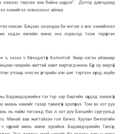
өр ээжээс төрсөн юм байна шүү дээ”… Дотор давчдаад
эхдээ ээжийгээ зовоохоос айлаа.
өгөх юмсан. Бяцхан оюундаа би ингэж л анх ээжийнхээ
ин хэдэн өвлийн өмнө энэ хорвоод тээж төрүүлсэн
н ч, хэзээ ч бүтээдэггүй бололтой. Ямар нэгэн уйлмаар
цхан чихрийн амттай хамт мартагдчихна. Бүр ор мөргүй
ан утсаар нэхсэн үлгэрийн юм шиг тэртээх хүүхэд ахуйн
ны Бадамдоржийнх гэх тэр хэр баргийн хүүхдэд заяахгүй
 маань намайг газар тавихгүй эрхлүүлнэ. Том ах хот руу
ахь нь найм төгсөөд бас л хот руу Багшийн сургуульд
оо. Манай аав жигтэйхэн гоё бичнэ. Хуулан бичлэгийн
 ч нүдний минь өмнө зурайна. Бадамдоржийн Гансүх,