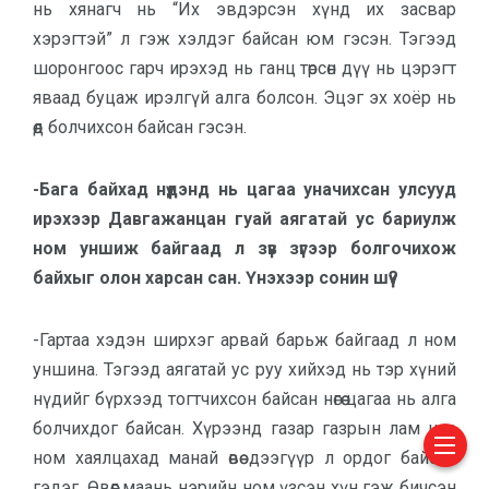
нь хянагч нь “Их эвдэрсэн хүнд их засвар
хэрэгтэй” л гэж хэлдэг байсан юм гэсэн. Тэгээд
шоронгоос гарч ирэхэд нь ганц төрсөн дүү нь цэрэгт
яваад буцаж ирэлгүй алга болсон. Эцэг эх хоёр нь
өөд болчихсон байсан гэсэн.
-Бага байхад нүдэнд нь цагаа уначихсан улсууд
ирэхээр Давгажанцан гуай аягатай ус бариулж
ном уншиж байгаад л зүв зүгээр болгочихож
байхыг олон харсан сан. Үнэхээр сонин шүү?
-Гартаа хэдэн ширхэг арвай барьж байгаад л ном
уншина. Тэгээд аягатай ус руу хийхэд нь тэр хүний
нүдийг бүрхээд тогтчихсон байсан нөгөө цагаа нь алга
болчихдог байсан. Хүрээнд газар газрын лам нар
ном хаялцахад манай өвөө дээгүүр л ордог байсан
гэдэг. Өвөөг маань нэрийн ном үзсэн хүн гэж бичсэн