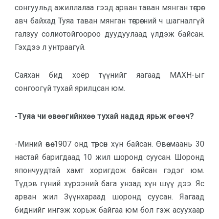
сонгуульд ажиллалаа гээд арван таван мянган төгрөг
авч байхад Туяа таван мянган төгрөгний ч шагналгүй
галзуу солиотойгоороо дуудуулаад үлдэж байсан.
Гэхдээ л унтраагүй.
Саяхан бид хоёр түүнийг яагаад МАХН-ыг
сонгоогүй тухай ярилцсан юм.
-Туяа чи өвөөгийнхөө тухай надад ярьж өгөөч?
-Миний өвөө 1907 онд төрсөн хүн байсан. Өвөө маань 30
настай баригдаад 10 жил шоронд суусан. Шоронд
япончуудтай хамт хоригдож байсан гэдэг юм.
Түдэв гүний хүрээний бага унзад хүн шүү дээ. Яс
арван жил Зүүнхараад шоронд суусан. Яагаад
биднийг ингэж хорьж байгаа юм бол гэж асуухаар