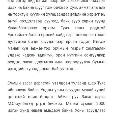
ард иргэд бид цагаан зээр шиг цагаачилж явах цаг
ирэх нь байна шүү” гэж бичжээ. Сум, аймаг аль аль
нь тоохгүй, хуулийн хугацаандаа өргөдлийн хариуг нь
өгөхгүй пээдэлзээд суугаад байх зуур харин түүнд
Улаанбаатараас эрхэм Туяа таны өргөдөлтэй
Ерөнхийлөгч болон ерөнхий сайд нар танилцлаа гэсэн
дугтуйтай бичиг шуудангаар ирсэн гэдэг. Ингэж
манай хүн өвөлжөөгөө, тэр орчмын газрыг хамгаалан
үлдэж чадсан төдийгүй, орон нутгийн сонгуулиар
өрсөлдөж, засаг даргыгаа өвдөг шороодуулан Сумын
иргэдийн хуралд ялалт байгуулжээ.
Сумын засаг даргатай үзэлцсэн тулаанд шар Туяа
ийн ялсан байна. Ундны усны асуудал манай хүний
цээжний өвчин болдог. Аймаг руу Засаг дарга
М.Оюунбатад өргөдөл бичжээ. Манай сумын 3000
иргэн хүнд нөхцөлд амьдарч байна. Усны асуудлаас