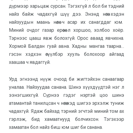
дүрмээр харьцаж сурсан. Тэгэхгүй л бол би тэдний
найз байж чадахгүй шүү дээ. Энэнд нөгөө хэдэн
найзуудын маань нөлөө ч асар их санагддаг юм.
Миний очдог газар ерөөсөө л хоршоо, холбоо хоёр.
Тэрнээс цааш явж болохгүй. Орос аваад явчихна.
Хормой Балдан гуай авна. Хадны мангаа таарна…
гэсэн хэдхэн өгүүлбэр хууль болохоор айгаад
хаашаа ч явдаггүй.
Урд эгнээнд нүүж очоод би жигтэйхэн санаагаар
уналаа. Найзуудаа санана. Шинэ хүүхдүүдтэй нэг л
ээнэгшихгүй. Сүрнээ гэдэг нэртэй цоо шинэ
атамантай танилцсан ч нөгөө хэд шигээ эрхэлж туниж
чадахгүй. Ядаж байхад тэрний эгчтэй миний том ах
гэрлэж, бид хамаатнууд болчихсон. Тэгэхээр
хамаатан бол найз биш юм шиг би санана.