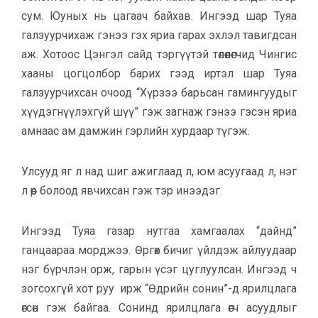
сум. Юуных нь цагаач байхав. Ингээд шар Туяа
галзуурчихаж гэнээ гэх яриа гарах эхлэл тавигдсан
аж. Хотоос Цэнгэл сайд тэргүүтэй төлөөлөгчид Чингис
хааны цогцолбор барих гээд иртэл шар Туяа
галзуурчихсан очоод “Хүрзээ барьсан гамингуудыг
хүүдэгнүүлэхгүй шүү” гэж загнаж гэнээ гэсэн яриа
амнаас ам дамжин гэрлийн хурдаар түгэж.
Улсууд яг л над шиг ажиглаад л, юм асуугаад л, нэг
л өөр болоод явчихсан гэж тэр инээдэг.
Ингээд Туяа газар нутгаа хамгаалах “дайнд”
ганцаараа морджээ. Өргөх бичиг үйлдэж айлуудаар
нэг бүрчлэн орж, гарын үсэг цуглуулсан. Ингээд ч
зогсохгүй хот руу ирж “Өдрийн сонин”-д ярилцлага
өгсөн гэж байгаа. Сонинд ярилцлага өгч асуудлыг