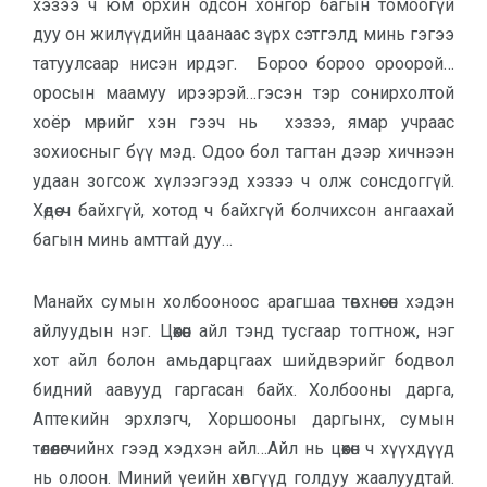
хэзээ ч юм орхин одсон хонгор багын томоогүй
дуу он жилүүдийн цаанаас зүрх сэтгэлд минь гэгээ
татуулсаар нисэн ирдэг. Бороо бороо ороорой…
оросын маамуу ирээрэй…гэсэн тэр сонирхолтой
хоёр мөрийг хэн гээч нь хэзээ, ямар учраас
зохиосныг бүү мэд. Одоо бол тагтан дээр хичнээн
удаан зогсож хүлээгээд хэзээ ч олж сонсдоггүй.
Хөдөө ч байхгүй, хотод ч байхгүй болчихсон ангаахай
багын минь амттай дуу…
Манайх сумын холбооноос арагшаа төвхнөсөн хэдэн
айлуудын нэг. Цөөхөөн айл тэнд тусгаар тогтнож, нэг
хот айл болон амьдарцгаах шийдвэрийг бодвол
бидний аавууд гаргасан байх. Холбооны дарга,
Аптекийн эрхлэгч, Хоршооны даргынх, сумын
төлөөлөгчийнх гээд хэдхэн айл…Айл нь цөөхөн ч хүүхдүүд
нь олоон. Миний үеийн хөвгүүд голдуу жаалуудтай.