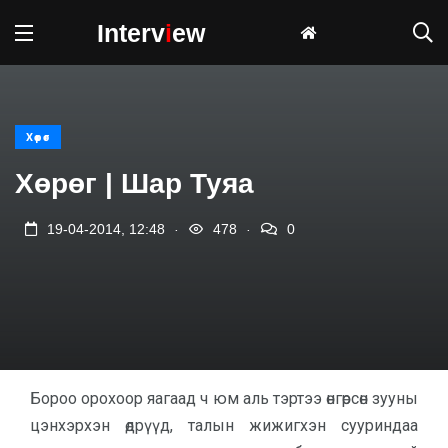
Interv
i
ew
Хөрөг
Хөрөг | Шар Туяа
.
.
19-04-2014, 12:48
478
0
Бороо орохоор яагаад ч юм аль тэртээ өнгөрсөн зууны
цэнхэрхэн өдрүүд, талын жижигхэн сууриндаа