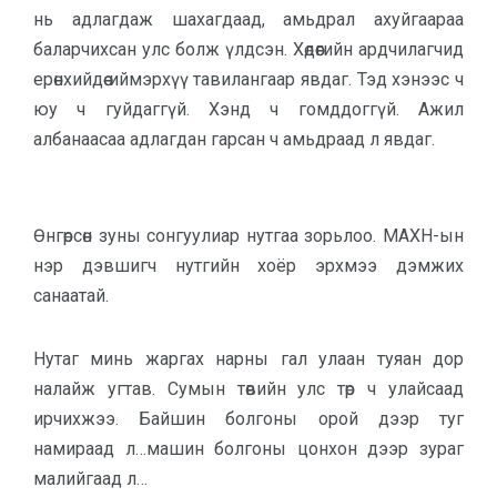
нь адлагдаж шахагдаад, амьдрал ахуйгаараа
баларчихсан улс болж үлдсэн. Хөдөөгийн ардчилагчид
ерөнхийдөө иймэрхүү тавилангаар явдаг. Тэд хэнээс ч
юу ч гуйдаггүй. Хэнд ч гомддоггүй. Ажил
албанаасаа адлагдан гарсан ч амьдраад л явдаг.
Өнгөрсөн зуны сонгуулиар нутгаа зорьлоо. МАХН-ын
нэр дэвшигч нутгийн хоёр эрхмээ дэмжих
санаатай.
Нутаг минь жаргах нарны гал улаан туяан дор
налайж угтав. Сумын төвийн улс төр ч улайсаад
ирчихжээ. Байшин болгоны орой дээр туг
намираад л…машин болгоны цонхон дээр зураг
малийгаад л…