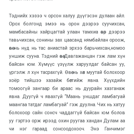
Тэднийх хэзээ ч орсон халуу дүүгэсэн дулаан айл.
Орох болгонд эмээ нь орон дээрээ суучихсан,
мамбасайны хайрцагтай улаан тамхиа өвөр дээрээ
тавьчихсан, сонины зах цаасанд нямбайлан ороож,
өвөө нь нүд нь тас аниастай эрхээ барьчихсан,номоо
уншиж сууна. Тэдний өвөө Давгажанцан гэж лам хүн
байсан юм. Хүмүүс үзүүлж харуулдаг байсан уу,
үргэлж л хүн тасрахгүй. Өвөө нь хөл муутай болохоор
хоёр тийшээ хазайж бөгтийж явна. Хүүхдийн
томоогүй зангаар би араас нь дуурайн хазганаж
явна. Дуугүй ч явахгүй “Маань уншдаг ламбагуай
маангаа татдаг ламбагуай” гэж дуулна. Чих нь хатуу
болохоор сайн сонсч чаддаггүй байсан юм болов
уу гэртээ орж ирээд охин руугаа хандан Дулам аа
чи нэг гараад сонсоодохооч. Энэ Ганчимэг