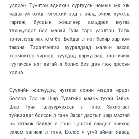
үлдсэн. Түүнтэй адилхан сургууль номын мөр хөөж
чадаагүй охид тэгэсхийгээд л айлд очиж, хүүхэд
гаргаж, бусдын жишгээр амьдрал юугаа
төвхнүүлдэг бол манай Туяа тэрс үзэлтэн. Тэгж
тэнэглээд яах юм бэ. Байдаг л нэг бахир хар юм
таарна. Тэрэнтэйгээ зууралдаад малын захад
хормойгоо чирээд, хүүхдэд даруулаад, хашгичиж
гуугачсан нэг авгай л болно биз дээ гэж эрсхэн
хэлнэ.
Сүүлийн жилүүдэд нутгаас сонин мэдээ ирдэг
боллоо. Тэр нь Шар Туяагийн маань тухай байна.
Шар Туяа галзуурчихсан л гэнэ. Захиргааг
түйвээдэг болсон л гэнэ. Засаг даргыг шар махтай
нь хатааж байдаг л гэнэ. Цэнгэл сайдыг очиход
салам загнаж л гэнэ. Болоо ч үгүй аймаг яваад