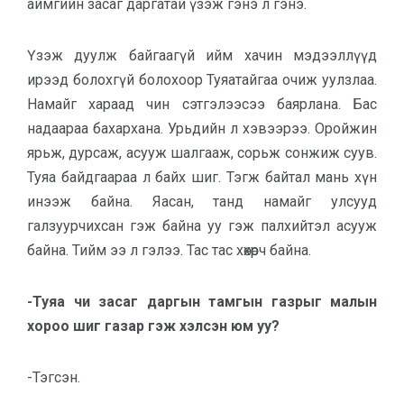
аймгийн засаг даргатай үзэж гэнэ л гэнэ.
Үзэж дуулж байгаагүй ийм хачин мэдээллүүд
ирээд болохгүй болохоор Туяатайгаа очиж уулзлаа.
Намайг хараад чин сэтгэлээсээ баярлана. Бас
надаараа бахархана. Урьдийн л хэвээрээ. Оройжин
ярьж, дурсаж, асууж шалгааж, сорьж сонжиж суув.
Туяа байдгаараа л байх шиг. Тэгж байтал мань хүн
инээж байна. Яасан, танд намайг улсууд
галзуурчихсан гэж байна уу гэж палхийтэл асууж
байна. Тийм ээ л гэлээ. Тас тас хөхөрч байна.
-Туяа чи засаг даргын тамгын газрыг малын
хороо шиг газар гэж хэлсэн юм уу?
-Тэгсэн.