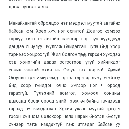
цагаа сунгаж авна.
Манайхантай ойролцоо нэг мэдрэл муутай авгайнх
байсан юм. Хоёр хүү, нэг охинтой Долгор хэмээх
тэрхүү хижээл авгайн навсгар гэр лүү хүүхдүүд
дандаа л чулуу нүүлгэж байдагсан. Туяа бид хоёр
тэрнээс хоцрохгүй. Жил болгон төрөөд, гарсан хүүхдээ
хэд хоногийн дараа осгоогоод үгүй хийчихдэг
сонин зантай охин нь Оюун гэх нэртэй. Хөөрхий
Оюуныг төрж амирлаад гэртээ гарч ирэв үү, үгүй юу
бид хоёр гүйлдэн очно. Зүгээр нэг ч ороод
гарахгүй. Түлээний зомгол, хомоол сонины
цаасанд боож ороод энийг ээж өгч байна гэчихээд
гараад зугтчихдагсан. Хөөрхий ухаан муутай төрсөн ч
гэсэн хүн юм болохоор нялх нярай биетэй бүсгүй
хүнээр тэгж наадахгүй гэж итгэдэг байсан уу