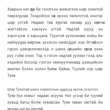
Хаврын нэг өдөр би гэнэтхэн жижигхэн шар охинтой
тааралдлаа. Тоодойсон хөх эрээн пальтотой, хонгор
шар үстэй. Надаас тав зургаа насаар дүү мөртлөө
жигтэйхэн хэвлүүн үгтэй. Надтай шууд эн
зэрэгцэж л харьцана. Түүнтэй уулзсанаас хойш би
найзуудаа мартаж эхэлсэн санагддаг юм. Өглөө босч
гэрээ цэвэрлэчихээд л шинэ хөршийн хөөрхөн охин
руу гүйж очно. Тэр ч гэсэн надтай уулзах гээд аль
хэдийнэ босоод гэзгээ самнуулчихаад цэмцийсэн
амьтан бэлэн зэлэн байж байна. Түүний нэр шар
Туяа.
Шар Туяатай шинэ хорооллын өдрүүд ингэж эхэллээ.
Туяа бүх юмыг надаас асууна. Нэг үгээр би түүний
хувьд багш болж хувирсан. Туяа таван настай, би
арван нэгэн настай.