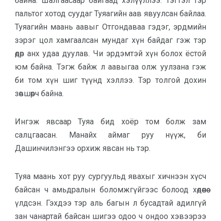
байна. Шалгаасаар байгаад хэлүүллээ. Тэгтэл тэр
пальтог хотод суудаг Туяагийн аав явуулсан байлаа.
Туяагийн маань аавыг Отгондаваа гэдэг, эрдмийн
зэрэг цол хамгаалсан мундаг хүн байдаг гэж тэр
өдөр анх удаа дуулав. Чи эрдэмтэй хүн болох ёстой
юм байна. Тэгж байж л аавыгаа олж уулзана гэж
би том хүн шиг түүнд хэллээ. Тэр толгой дохин
зөвшөөрч байна.
Ингэж явсаар Туяа бид хоёр том болж зам
салцгаасан. Манайх аймаг руу нүүж, би
Дашинчилэнгээ орхиж явсан нь тэр.
Туяа маань хот руу сургуульд явахыг хичнээн хүсч
байсан ч амьдралын боломжгүйгээс болоод хөдөөнөө
үлдсэн. Гэхдээ тэр аль багын л бусадтай адилгүй
зан чанартай байсан шигээ одоо ч ондоо хэвээрээ