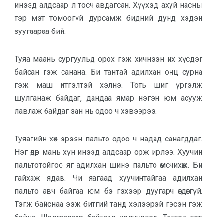
инээд алдсаар л тосч авдагсан. Хүүхэд ахуй насны
тэр мэт томоогүй дурсамж бидний дунд хэдэн
зуугаараа бий.
Туяа маань сургуульд орох гэж хичнээн их хүсдэг
байсан гэж санана. Би тантай адилхан онц сурна
гэж маш итгэлтэй хэлнэ. Тоть шиг үргэлж
шулганаж байдаг, дандаа ямар нэгэн юм асууж
лавлаж байдаг зан нь одоо ч хэвээрээ.
Туяагийн хөх эрээн пальто одоо ч надад санагддаг.
Нэг өдөр мань хүн инээд алдсаар орж ирлээ. Хуучин
пальтотойгоо яг адилхан шинэ пальто өмсчихөж. Би
гайхаж ядав. Чи яагаад хуучинтайгаа адилхан
пальто авч байгаа юм бэ гэхээр дуугарч өгдөггүй.
Тэгж байснаа ээж битгий танд хэлээрэй гэсэн гэж