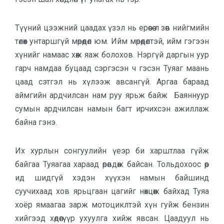
Түүний цээжний цаадах үзэл нь ерөөсөө л зөв нийгмийн
төлөөх унтаршгүй мөрөөдөл юм. Ийм мөрөөдөлтэй, ийм гэгээн
хүнийг намаас хөөж яаж болохов. Нэргүй даргын уур
гарч намдаа буцаад сэргэсэн ч гэсэн Туяаг маань
цаад сэтгэл нь хүлээж авсангүй. Аргаа бараад
аймгийн ардчилсан нам руу ярьж байж Баяннуур
сумын ардчилсан намын багт ирчихсэн ажиллаж
байна гэнэ.
Их хурлын сонгуулийн үеэр би харштлаа гүйж
байгаа Туяагаа хараад өрөвдөж байсан. Тольдохоос өөр
ид шидгүй хэдэн хүүхэн намын байшинд
суучихаад хов ярьцгаан цагийг нөхцөөж байхад Туяа
хоёр ямаагаа зарж мотоциклтэй хүн гуйж бензин
хийгээд хөдөөгүүр ухуулга хийж явсан. Цаадуул нь