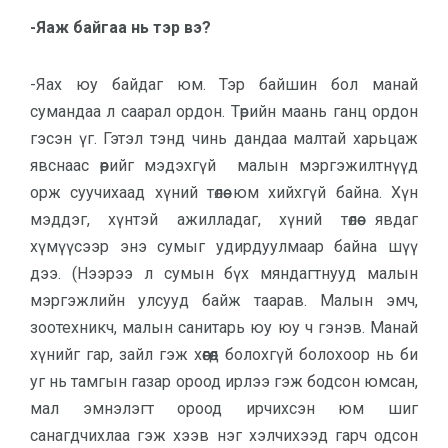
-Яаж байгаа нь тэр вэ?
-Яах юу байдаг юм. Тэр байшин бол манай
сумандаа л саарал ордон. Төрийн маань ганц ордон
гэсэн үг. Гэтэл тэнд чинь дандаа малтай харьцаж
явснаас өөрийг мэдэхгүй малын мэргэжилтнүүд
орж суучихаад хүний төлөө юм хийхгүй байна. Хүн
мэддэг, хүнтэй ажилладаг, хүний төлөө явдаг
хүмүүсээр энэ сумыг удирдуулмаар байна шүү
дээ. (Нээрээ л сумын бүх мяндагтнууд малын
мэргэжлийн улсууд байж таарав. Малын эмч,
зоотехникч, малын санитарь юу юу ч гэнэв. Манай
хүнийг гар, зайл гэж хөөгөөд болохгүй болохоор нь би
уг нь тамгын газар ороод ирлээ гэж бодсон юмсан,
мал эмнэлэгт ороод ирчихсэн юм шиг
санагдчихлаа гэж хээв нэг хэлчихээд гарч одсон