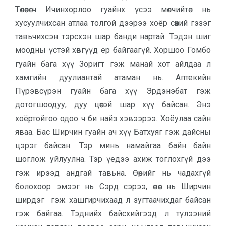
Төлөөлөгч Ичинхорлоо гуайнх үсээ мөлчийтөл нь
хусуулчихсан атлаа толгой дээрээ хоёр сөөхий гэзэг
тавьчихсэн тэрсхэн шар банди нартай. Тэдэн шиг
моодны үстэй хөвгүүд ер байгаагүй. Хоршоо Гомбо
гуайн бага хүү Зоригт гэж манай хот айлдаа л
хамгийн дуулиантай атаман нь. Аптекийн
Пүрэвсүрэн гуайн бага хүү Эрдэнэбат гэж
дотогшоодуу, дуу цөөтэй шар хүү байсан. Энэ
хоёртойгоо одоо ч би найз хэвээрээ. Хоёулаа сайн
яваа. Бас Ширчин гуайн ач хүү Батхуяг гэж дайсны
цэрэг байсан. Тэр минь намайгаа байн байн
шоглож уйлуулна. Тэр үедээ ахиж тоглохгүй дээ
гэж ирээд андгай тавьна. Өөрийг нь чадахгүй
болохоор эмээг нь Сэрд сэрээ, өвөөг нь Ширчин
ширдэг гэж хашгирчихаад л зугтаачихдаг байсан
гэж байгаа. Тэднийх байсхийгээд л түлээний