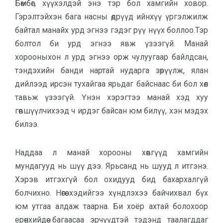
Бөмбөг, хүүхэлдэй энэ тэр бол хамгийн ховор.
Гэрэлтэйхэн бага насны өдрүүд ийнхүү үргэлжилж
байтал манайх урд эгнээ гэдэг рүү нүүх боллоо.Тэр
болтол би урд эгнээ явж үзээгүй. Манай
хорооныхон л урд эгнээ орж чулуугаар байлдсан,
тэндэхийн банди нартай нударга зөрүүлж, ялан
дийлээд ирсэн тухайгаа ярьдаг байснаас би бол хөл
тавьж үзээгүй. Үнэн хэрэгтээ манай хэд хуу
гөвшүүлчихээд ч ирдэг байсан юм билүү, хэн мэдэх
билээ.
Наддаа л манай хорооны хөвгүүд хамгийн
мундагууд нь шүү дээ. Ярьсанд нь шууд л итгэнэ.
Хэрэв итгэхгүй бол охидууд бид бахархалгүй
болчихно. Нөгөө хэдийгээ хүндлэхээ байчихвал бүх
юм утгаа алдаж таарна. Би хоёр ахтай болохоор
ерөнхийдөө багаасаа эрчүүдтэй тэдэнд таалагддаг