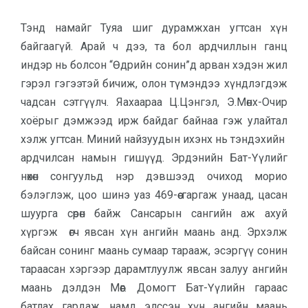
Тэнд намайг Туяа шиг дурамжхан угтсан хүн
байгаагүй. Арай ч дээ, та бол ардчиллын ганц
индэр нь болсон “Өдрийн сонин”д арван хэдэн жил
гэрэл гэгээтэй бичиж, олон түмэндээ хүндлэгдэж
чадсан сэтгүүлч. Яахаараа Ц.Цэнгэл, Э.Мөнх-Очир
хоёрыг дэмжээд ирж байдаг байнаа гэж улайтал
хэлж угтсан. Миний найзуудын ихэнх нь тэндэхийн
ардчилсан намын гишүүд. Эрдэнийн Бат-Үүлийг
нөхөн сонгуульд нэр дэвшээд очиход морио
бэлэглэж, цоо шинэ уаз 469-өө гаргаж унаад, цасан
шуурга сөрөн байж Сансарын сангийн аж ахуй
хүргэж өгч явсан хүн ангийн маань анд. Эрхэлж
байсан сонинг маань сумаар тарааж, эсэргүү сонин
тараасан хэргээр дарамтлуулж явсан залуу ангийн
маань дэлдэн Мөөг. Домогт Бат-Үүлийн гараас
батлах гардаж, намд элссэн хүн ангийн маань