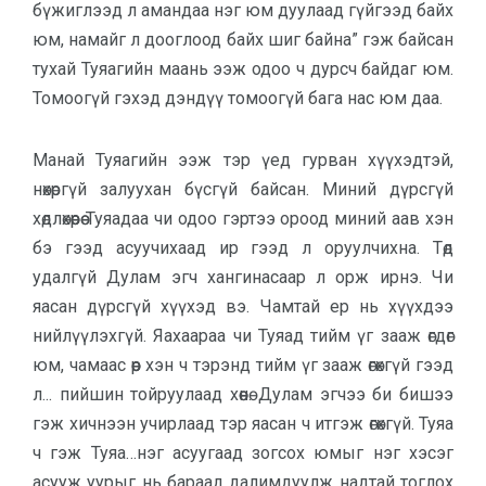
бүжиглээд л амандаа нэг юм дуулаад гүйгээд байх
юм, намайг л дооглоод байх шиг байна” гэж байсан
тухай Туяагийн маань ээж одоо ч дурсч байдаг юм.
Томоогүй гэхэд дэндүү томоогүй бага нас юм даа.
Манай Туяагийн ээж тэр үед гурван хүүхэдтэй,
нөхөргүй залуухан бүсгүй байсан. Миний дүрсгүй
хөдлөхөөрөө Туяадаа чи одоо гэртээ ороод миний аав хэн
бэ гээд асуучихаад ир гээд л оруулчихна. Төд
удалгүй Дулам эгч хангинасаар л орж ирнэ. Чи
яасан дүрсгүй хүүхэд вэ. Чамтай ер нь хүүхдээ
нийлүүлэхгүй. Яахаараа чи Туяад тийм үг зааж өгдөг
юм, чамаас өөр хэн ч тэрэнд тийм үг зааж өгөхгүй гээд
л... пийшин тойруулаад хөөнө. Дулам эгчээ би бишээ
гэж хичнээн учирлаад тэр яасан ч итгэж өгөхгүй. Туяа
ч гэж Туяа…нэг асуугаад зогсох юмыг нэг хэсэг
асууж уурыг нь бараад далимдуулж надтай тоглох