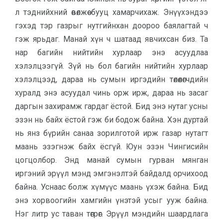
л тэднийхний өвөлжөө бууц хамарчихаж. Энүүхэндээ
гэхэд тэр газрыг нутгийнхан доороо баялагтай ч
гэж ярьдаг. Манай хүн ч шатаад явчихсан биз. Та
нар багийн нийтийн хурлаар энэ асуудлаа
хэлэлцээгүй. Зүй нь бол багийн нийтийн хурлаар
хэлэлцээд, дараа нь сумын иргэдийн төлөөлөгчдийн
хуралд энэ асуудал чинь орж ирж, дараа нь засаг
даргын захирамж гардаг ёстой. Бид энэ нутаг усны
эзэн нь байх ёстой гэж би бодож байна. Хэн дуртай
нь янз бүрийн санаа зорилготой ирж газар нутагт
маань эзэгнэж байх ёсгүй. Юун эзэн Чингисийн
цогцолбор. Энд манай сумын гурван мянган
иргэний эрүүл мэнд эмгэнэлтэй байдалд орчихоод
байна. Уснаас болж хүмүүс маань үхэж байна. Бид
энэ хорвоогийн хамгийн үнэтэй усыг ууж байна.
Нэг литр ус таван төгрөг. Эрүүл мэндийн шаардлага