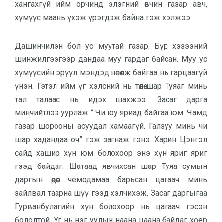
хангахгүй ийм орчинд элэгний өвчин газар авч,
хүмүүс маань үхэж үрэгдэж байна гэж хэлжээ.
Дашинчилэн бол ус муутай газар. Бүр хэзээний
шинжилгээгээр дандаа муу гардаг байсан. Муу ус
хүмүүсийн эрүүл мэндэд нөлөөлж байгаа нь гарцаагүй
үнэн. Гэтэл ийм үг хэлсний нь төлөө шар Туяаг минь
тал талаас нь идэх шахжээ. Засаг дарга
минчийтлээ уурлаж “ Чи юу яриад байгаа юм. Чамд
газар шорооны асуудал хамаагүй. Галзуу минь чи
шар хадандаа оч” гэж загнаж гэнэ. Харин Цэнгэл
сайд хашир хүн юм болохоор энэ хүн яриг яриг
гээд байдаг. Шатаад явчихсан шар Туяа сумын
даргын өөдөөс чемодамаа барьсан цагаач минь
зайлвал таарна шүү гээд хэлчихэж. Засаг даргыгаа
Гурванбулагийн хүн болохоор нь цагаач гэсэн
бололтой. Уг нь нэг уулын наана цаана байдаг хоёр