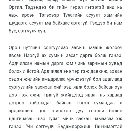
Оргил. Тэдэндээ би тийм гэрэл гэгээтэй анд нь
явж ирсэн. Тэгэхээр Туяагийн асуулт хамгийн
шударга асуулт мөн байхаас аргагүй. Гэхдээ би нам
бус, сэтгүүлч хүн.
Орон нутгийн сонгуулиар аавын маань жолооч
явсан Нэргүй ах сумын засаг дарга болж гэнээ.
Ардчилсан намын дарга юм чинь зарчмын хувьд
болох л ёстой. Ардчилал энэ тэр гэж давхиж, арван
хэдэн жилийн амьдралаа үрчихээгүй бол адаглаад
сургуулийн захирал хийгээд явж болох байсан хүн
дээ гэж ажил төрөлгүй жийгдээд явааг нь хараад
дотроо хайрладаг байсан. Гэтэл сумандаа л
ардчиллын цоо шинэхэн дуу хоолой болон
цангинасан шар Туяаг минь саяхан намаасаа хөөж
гэнээ. “Чи сэтгүүлч Бадамдоржийн Ганчимэгтэй