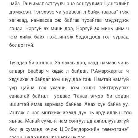
найз. Ганчимэг сэтгүүлч энэ сонгуулиар Цэнгэлийг
дэмжсэн. Тэгэхээр чи урвасан л байж таараа” гэж
загнаад, намаасаа хөөж байгаа тухайгаа мэдэгдэж
гэнээ. Нэргүй ах минь дээ, Нэргүй ах минь ийм ч
юм хийж байх гэж…ингэж бодогдоод гол зураад
болдоггүй.
Туяадаа би хэллээ. За яахав дээ, наад намаас чинь
алдарт Баабар ч хөөгдөж л байдаг, Р.Амаржаргал ч
хөөгдчихөж л байдаг юм шүү дээ гэж. Намтай намгүй
үүр цайна гэх ухааны юм хэлж тайтгаруулах
санаатай байтал урдаас “Ганаа эгчээ би арван
ишигтэй ямаа зармаар байнаа. Авах хүн байна уу.
Ингэж л нэг мөнгөжиж аваад дүү нь ардчиллын төлөө
явнаа. Манай сумын нам сонгуульд ажиллуулахгүй
бол өөр суманд очиж Ц.Элбэгдоржийн төлөө зүтгэнэ”
гэсэн шал хөндлөн үг унагах нь тэр.