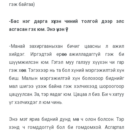
гэж байгаа)
-Бас нэг дарга хүүхэн чиний толгой дээр элс
асгасан гэх юм. Энэ үнэн үү?
-Манай захиргааныхан бичиг цаасны л ажил
хийдэг. Иргэдтэй ерөөсөө ажилладаггүй гэж би
шүүмжилсэн юм. Гэтэл муу галзуу хүүхэн чи гар
гэж хөөсөн. Тэгэхээр нь та бол хүний мэргэжилтэй хүн
биш. Малын мэргэжилтэй хүн болохоор биднийг
мал шигээ үзэж байна гэж хэлчихээд шороогоор
цацуулсан. За, тэр яадаг юм. Цацаа л биз. Би ч хатуу
үг хэлчихдэг л юм чинь.
Энэ мэт яриа бидний дунд мөн ч олон болсон. Тэр
хэнд ч гомддоггүй бол би гомдомхой. Асгартал