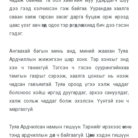
чадаж байнаа. Та бол хамгийн муу удирдагч шүү
дээ гээд хэлчихсэн гэж байгаа. Уурандаа хаалга
саван хаяж гарсан засаг дарга буцаж орж ирээд
цаас үзэг авч өгөөд одоо тэр өргөдлөө ахиад бич дээ гэсэн
гэдэг.
Ангаахай багын минь анд, миний жаахан Туяа.
Ардчиллын жижигхэн шар хонх. Тэр хонхыг энд
хэн ч танихгүй. Тэгсэн ч гэсэн суурингийнхаа
тамгын газрыг сэрээж, хаалга цонхыг нь нээж
чадсан гавъяатай. Туяа ороод үгээ хэлж чаддаг
болсноос хойш иргэд дуугардаг, эрхээ сануулдаг,
халж сольж чаддаг болж эхэлсэн. Үүнтэй хэн ч
маргахгүй.
Туяа Ардчилсан намын гишүүн. Тэрнийг ирэхээс өмнө
тэнд ардчиллын дөл ч байгаагүй. Цөөхөн хэдэн гишүүн