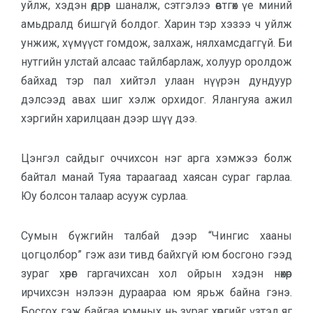
уйлж, хэдэн өдрөөр шаналж, сэтгэлээ өвтгөх үе миний
амьдралд бишгүй болдог. Харин тэр хэзээ ч уйлж
унжиж, хүмүүст гомдож, залхаж, нялхамсдаггүй. Би
нутгийн улстай алсаас тайлбарлаж, холуур оролдож
байхад тэр пал хийтэл улаан нүүрэн дундуур
дэлсээд авах шиг хэлж орхидог. Ялангуяа ажил
хэргийн харилцаан дээр шүү дээ.
Цэнгэл сайдыг оччихсон нэг арга хэмжээ болж
байтал манай Туяа тараагаад хаясан сураг гарлаа.
Юу болсон талаар асууж сурлаа.
Сумын бүжгийн талбай дээр “Чингис хааны
цогцолбор” гэж ази тивд байхгүй юм босгоно гээд
зураг хөрөг гаргачихсан хол ойрын хэдэн нөхөр
ирчихсэн нэлээн дураараа юм ярьж байна гэнэ.
Босгох гэж байгаа юмных нь зураг хөргийг үзтэл яг