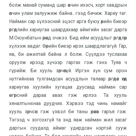
болж манай суманд шар өвчин ихэсч, хорт хавдрын
өвчин улам залуужиж байна…гээд бичиж. Хариу таг.
Найман сар хүлээсний эцэст арга буюу өөрийн биеэр
өргөдлийн хариугаа шаардахаар аймгийн засаг дарга
М.Оюунбатын өрөөнд очжээ. Бид ийм асуудлыг өргөдлөөр
хүлээж авдаг. Өөрийн биеэр ирэх шаардлагагүй. Гар,
яв, би ажилтай байна л болж. Сүүлдээ туслахаа
оруулж ирээд хүчээр гаргах гэж гэнэ. Туяа ч
гүрийж. Би хууль зөрчөөгүй. Иргэн хүн сум орон
нутгийнхаа тулгамдсан асуудлын талаар өргөдөл өгөөд
хариугаа хуулийн хугацаа дуусаад найман сар
өнгөрсний дараа авах гэж ирлээ. Та хууль
хяналтынхнаа дуудчих. Хэрвээ тэд чинь намайг
хууль зөрчсөн гэж үзвэл би таны өрөөнөөс гаръя гэж.
Тэгээд ч зогсохгүй та энд яаж найман жил засаг
даргын суудалд аймаг удирдсан нэртэй сууж