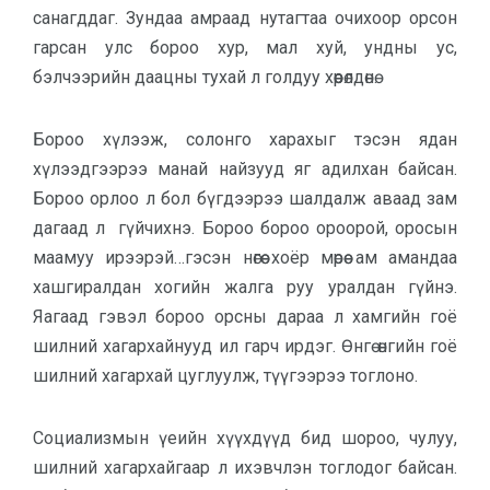
санагддаг. Зундаа амраад нутагтаа очихоор орсон
гарсан улс бороо хур, мал хуй, ундны ус,
бэлчээрийн даацны тухай л голдуу хөөрөлдөнө.
Бороо хүлээж, солонго харахыг тэсэн ядан
хүлээдгээрээ манай найзууд яг адилхан байсан.
Бороо орлоо л бол бүгдээрээ шалдалж аваад зам
дагаад л гүйчихнэ. Бороо бороо ороорой, оросын
маамуу ирээрэй…гэсэн нөгөө хоёр мөрөө ам амандаа
хашгиралдан хогийн жалга руу уралдан гүйнэ.
Яагаад гэвэл бороо орсны дараа л хамгийн гоё
шилний хагархайнууд ил гарч ирдэг. Өнгө өнгийн гоё
шилний хагархай цуглуулж, түүгээрээ тоглоно.
Социализмын үеийн хүүхдүүд бид шороо, чулуу,
шилний хагархайгаар л ихэвчлэн тоглодог байсан.