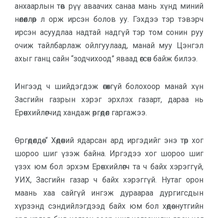
анхаарлын төв рүү аваачих санаа мань хүнд миний
нөлөөллөөр л орж ирсэн болов уу. Гэхдээ тэр тэвэрч
ирсэн асуудлаа надтай надгүй тэр том сонин руу
очиж тайлбарлаж ойлгуулаад, манай муу Цэнгэл
ахыг ганц сайн “зодчихоод” яваад өгсөн байж билээ.
Ингээд ч шийдэгдэж өгөхгүй болохоор манай хүн
Засгийн газрын хэрэг эрхлэх газарт, дараа нь
Ерөнхийлөгчид хандаж өргөдөл гаргажээ.
Өргөдөлдөө “ Хөдөөний ядарсан ард иргэдийг энэ төр хог
шороо шиг үзэж байна. Иргэдээ хог шороо шиг
үзэх юм бол эрхэм Ерөнхийлөгч та ч байх хэрэггүй,
УИХ, Засгийн газар ч байх хэрэггүй. Нутаг орон
маань хаа сайгүй ингэж дураараа дургигсдын
хүрзэнд сэндийлэгдээд байх юм бол хөдөө нутгийн