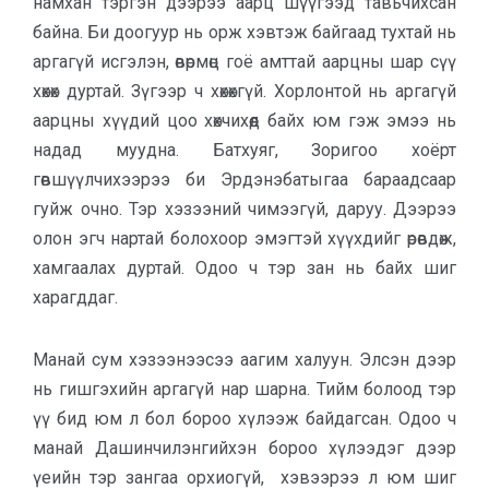
намхан тэргэн дээрээ аарц шүүгээд тавьчихсан
байна. Би доогуур нь орж хэвтэж байгаад тухтай нь
аргагүй исгэлэн, өвөрмөц гоё амттай аарцны шар сүү
хөхөх дуртай. Зүгээр ч хөхөхгүй. Хорлонтой нь аргагүй
аарцны хүүдий цоо хөхчихөөд байх юм гэж эмээ нь
надад муудна. Батхуяг, Зоригоо хоёрт
гөвшүүлчихээрээ би Эрдэнэбатыгаа бараадсаар
гуйж очно. Тэр хэзээний чимээгүй, даруу. Дээрээ
олон эгч нартай болохоор эмэгтэй хүүхдийг өрөвдөж,
хамгаалах дуртай. Одоо ч тэр зан нь байх шиг
харагддаг.
Манай сум хэзээнээсээ аагим халуун. Элсэн дээр
нь гишгэхийн аргагүй нар шарна. Тийм болоод тэр
үү бид юм л бол бороо хүлээж байдагсан. Одоо ч
манай Дашинчилэнгийхэн бороо хүлээдэг дээр
үеийн тэр зангаа орхиогүй, хэвээрээ л юм шиг