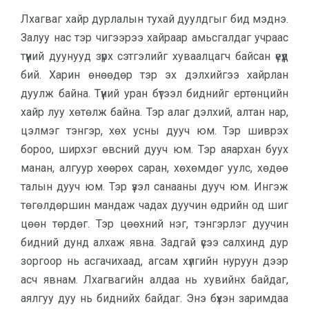
Лхагваг хайр дурлалын тухай дуулдгыг бид мэднэ.
Залуу нас тэр чигээрээ хайраар амьсгалдаг учраас
түүний дуунууд зүрх сэтгэлийг хуваалцагч байсан үеүүд
бий. Харин өнөөдөр тэр эх дэлхийгээ хайрлан
дуулж байна. Түүний уран бүтээл биднийг ертөнцийн
хайр луу хөтөлж байна. Тэр алаг дэлхий, алтан нар,
цэлмэг тэнгэр, хөх усны дууч юм. Тэр шиврэх
бороо, ширхэг өвсний дууч юм. Тэр аяархан буух
манан, алгуур хөөрөх саран, хөхөмдөг уулс, хөдөө
талын дууч юм. Тэр үзэл санааны дууч юм. Ингэж
төгөлдөршин мандаж чадах дуучин өдрийн од шиг
цөөн төрдөг. Тэр цөөхний нэг, тэнгэрлэг дуучин
бидний дунд алхаж явна. Задгай үсээ салхинд дур
зоргоор нь асгачихаад, агсам хүлгийн нуруун дээр
асч явнам. Лхагвагийн алдаа нь хувийнх байдаг,
аялгуу дуу нь биднийх байдаг. Энэ бүхэн заримдаа