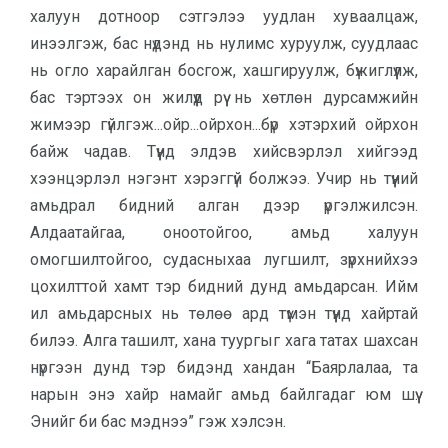
халуун дотноор сэтгэлээ уудлан хуваалцаж,
инээлгэж, бас нүдэнд нь нулимс хуруулж, суудлаас
нь огло харайлган босгож, хашгируулж, бүжиглүүлж,
бас тэртээх он жилүүд рүү нь хөтлөн дурсамжийн
жимээр гүйлгэж...ойр...ойрхон...бүр хэтэрхий ойрхон
байж чадав. Түүнд элдэв хийсвэрлэл хийгээд
хээнцэрлэл нэгэнт хэрэггүй болжээ. Учир нь түүний
амьдрал бидний алган дээр үргэлжилсэн.
Алдаатайгаа, оноотойгоо, амьд халуун
омогшилтойгоо, судасныхаа лугшилт, зүрхнийхээ
цохилттой хамт тэр бидний дунд амьдарсан. Ийм
ил амьдарсных нь төлөө ард түмэн түүнд хайртай
билээ. Алга ташилт, хана туургыг хага татах шахсан
нүргээн дунд тэр бидэнд хандан “Баярлалаа, та
нарын энэ хайр намайг амьд байлгадаг юм шүү.
Энийг би бас мэднээ” гэж хэлсэн.