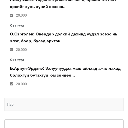
эрхийг хувь хүний эрхээс...
20.000
Сэтгүүл
О.Сэргэлэн: Өнөөдөр дэлхий дахинд үүдэл эсээс нь
элэг, бөөр, бусад эрхтэн...
20.000
Сэтгүүл
Б.Ариун-Эрдэнэ: Залуучуудаа манлайлаад ажиллахад
болохгүй бүтэхгүй юм зөндөө...
20.000