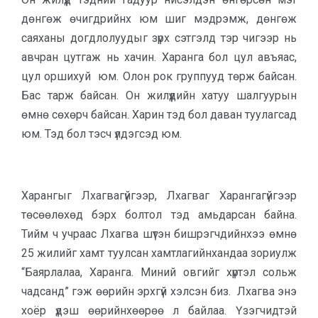
дөнгөж өчигдрийнх юм шиг мэдрэмж, дөнгөж
саяханы догдлолуудыг зүрх сэтгэлд тэр чигээр нь
авчран цутгаж нь хачин. Харанга бол цул авъяас,
цул оршихуй юм. Олон рок группууд төрж байсан.
Бас тарж байсан. Он жилүүдийн хатуу шалгуурын
өмнө сөхөрч байсан. Харин тэд бол даван туулагсад
юм. Тэд бол тэсч үлдэгсэд юм.
Харангыг Лхагвагүйгээр, Лхагваг Харангагүйгээр
төсөөлөхөд бэрх болтол тэд амьдарсан байна.
Тийм ч учраас Лхагва шүтэн бишрэгчдийнхээ өмнө
25 жилийг хамт туулсан хамтлагийнхандаа зориулж
“Баярлалаа, Харанга. Миний овгийг хүртэл сольж
чадсанд” гэж өөрийн эрхгүй хэлсэн биз. Лхагва энэ
хоёр үдэш өөрийнхөөрөө л байлаа. Үзэгчидтэй