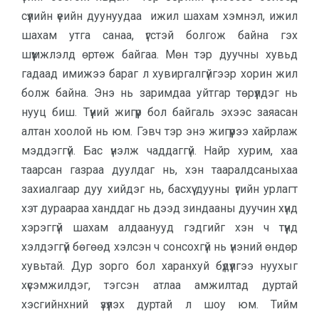
сүүлийн үеийн дуунуудаа ижил шахам хэмнэл, ижил
шахам утга санаа, үгстэй болгож байна гэх
шүүмжлэлд өртөж байгаа. Мөн тэр дуучны хувьд
гадаад имижээ бараг л хувиргалгүйгээр хорин жил
болж байна. Энэ нь заримдаа уйтгар төрүүлдэг нь
нууц биш. Түүний жигүүр бол байгаль эхээс заяасан
алтан хоолой нь юм. Гэвч тэр энэ жигүүрээ хайрлаж
мэддэггүй. Бас үнэлж чаддаггүй. Найр хурим, хаа
таарсан газраа дуулдаг нь, хэн тааралдсаныхаа
захиалгаар дуу хийдэг нь, басхүү дууны үгийн урлагт
хэт дураараа ханддаг нь дээд зиндааны дуучин хүнд
хэрэггүй шахам алдаанууд гэдгийг хэн ч түүнд
хэлдэггүй бөгөөд хэлсэн ч сонсохгүй нь үнэний өндөр
хувьтай. Дур зорго бол харанхуй бүдүүлгээ нуухыг
хүсэмжилдэг, тэгсэн атлаа амжилтад дуртай
хэсгийнхний үзүүлэх дуртай л шоу юм. Тийм