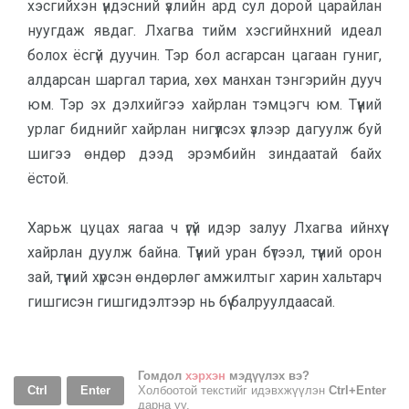
хэсгийхэн үндэсний үзлийн ард сул дорой царайлан
нуугдаж явдаг. Лхагва тийм хэсгийнхний идеал
болох ёсгүй дуучин. Тэр бол асгарсан цагаан гуниг,
алдарсан шаргал тариа, хөх манхан тэнгэрийн дууч
юм. Тэр эх дэлхийгээ хайрлан тэмцэгч юм. Түүний
урлаг биднийг хайрлан нигүүлсэх үзлээр дагуулж буй
шигээ өндөр дээд эрэмбийн зиндаатай байх
ёстой.
Харьж цуцах яагаа ч үгүй идэр залуу Лхагва ийнхүү
хайрлан дуулж байна. Түүний уран бүтээл, түүний орон
зай, түүний хүрсэн өндөрлөг амжилтыг харин хальтарч
гишгисэн гишгидэлтээр нь бүү балруулдаасай.
Гомдол
хэрхэн
мэдүүлэх вэ?
Ctrl
Enter
Холбоотой текстийг идэвхжүүлэн
Ctrl+Enter
дарна уу.