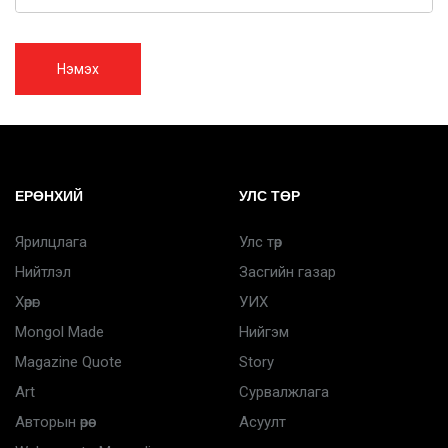
Нэмэх
ЕРӨНХИЙ
УЛС ТӨР
Ярилцлага
Улс төр
Нийтлэл
Засгийн газар
Хөрөг
УИХ
Mongol Made
Нийгэм
Magazine Quote
Story
Art
Сурвалжлага
Авторын өрөө
Асуулт