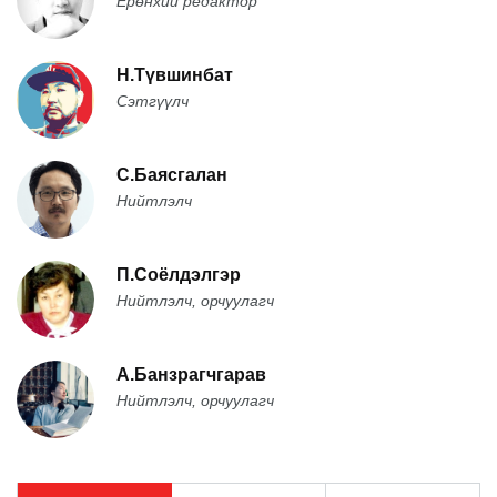
Ерөнхий редактор
Н.Түвшинбат
Сэтгүүлч
С.Баясгалан
Нийтлэлч
П.Соёлдэлгэр
Нийтлэлч, орчуулагч
А.Банзрагчгарав
Нийтлэлч, орчуулагч