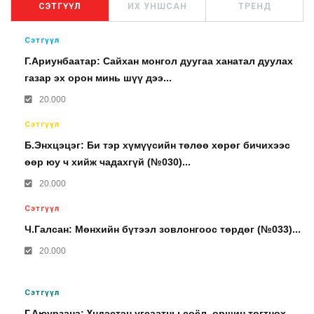
СЭТГҮҮЛ
ИХ УНШСАН
ТРЕНД
Сэтгүүл
Г.Ариунбаатар: Сайхан монгол дуугаа ханатал дуулах
газар эх орон минь шүү дээ...
20.000
Сэтгүүл
Б.Энхцэцэг: Би тэр хүмүүсийн төлөө хөрөг бичихээс
өөр юу ч хийж чадахгүй (№030)...
20.000
Сэтгүүл
Ч.Галсан: Мөнхийн бүтээл зовлонгоос төрдөг (№033)...
20.000
Сэтгүүл
Г.Аюурзана: Үндэстэн угсаатны соёл, оршин тогтнох