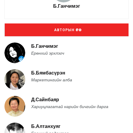
Б.Ганчимэг
АВТОРЫН ӨРӨӨ
Б.Ганчимэг
Ерөнхий эрхлэгч
Б.Бямбасүрэн
Маркетингийн алба
Д.Сайнбаяр
Хариуцлагатай нарийн бичгийн дарга
Б.Алтанхуяг