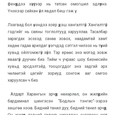
фенүүддээ хүзүүгээр нь татсан омогшил эдлүүлнэ.
Үнэхээр сайхан үйл явдал биш гэж үү.
Лхагвад бол үнэндээ хоёр үдэш хангалтгүй. Хангалтгүй
гэдгийг нь саяны тоглолтууд харууллаа. Тасалбар
зарагдах эсэхэд санаа зовох, наадамтай хамт
хөдөө гадаа арилдаг үзэгчдэд сэтгэл чилээх нь түүний
хувьд ойлгомжгүй зүйл. Тэр ерөөс энэ мэтэд зовж
яваагүй дуучин биз. Тийм ч учраас шоу бизнесийн
хувьд эрсдэлтэйд тооцогддог энэ задгай эрх
чөлөөтэй цагийг зориуд сонгож ааг омгоо
харуулсан ч биз.
Алдарт Харангын эрчүүд нөхөрлөл, он жилүүдийн
бардамнал шингэсэн “Бодлын тэнгис”-ээрээ
хөшгөө нээв. Бидний танил дуу, бидний танил эрчүүд.
Он жилүүд тэдний гадуур нисэлдэн өнгөрсөн мэт