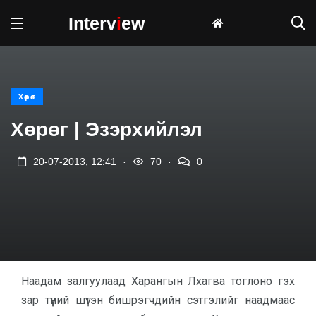
Interv
i
ew
Хөрөг
Хөрөг | Эзэрхийлэл
.
.
20-07-2013, 12:41
70
0
Наадам залгуулаад Харангын Лхагва тоглоно гэх
зар түүний шүтэн бишрэгчдийн сэтгэлийг наадмаас