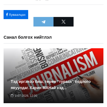
Хуваалцах
Санал болгох нийтлэл
Тэд иргэнээ биш, төрөө “тураах” бодлого
явуулдаг. Харин МАНай хэд...
3-07-2026, 12:00