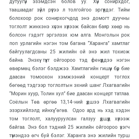
дутуугүй эзэмдсэн болов уу. Хүн сонирхдог,
таашаадаг зүйл рүүгээ л толгойгоо эргүүлдэг. Тийм
болохоор рок сонирхогчдод энэ домогт дуучны
тоглолт жинхэнэ хүсэн хүлээж байсан баяр хөөр нь
болсон гэдэгт эргэлзэх юм алга. Монголын рок
поп урлагийн нэгэн том багана “Харанга” хамтлаг
байгуулагдсаны 25 жилийн ой энэ жил тохиож
байна. Энэхүү түүхт ойгоороо тэд фенүүддээ нэгэн
өвөрмөц бэлэг бэлджээ. Хамтлагийн гишүүн бүр бие
даасан томоохон хэмжээний концерт тоглох
бөгөөд тэдгээр тоглолтын эхний шанг Лхагвагийн
“Морин хуур, Толин хул” бие даасан концерт татлаа.
Соёлын Төв өргөө 13,14-ний үдшээ Лхагвагийн
эзэрхийлэлд ийнхүү “өгөв. Одоо ард нь хэд хэдэн
том тоглолт, халууруулсан галзуу үдшүүд хүлээж
байгаа. Энэ бол тэдний 25 жилийн ойгоороо үзэгч
түмэндээ өгч буй бэлэг. Харанга энэ жилийн турш