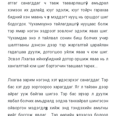
атгаг санагддаг ч тааж тааварлашгүй амьдрал
хэмээх их далайд юуг эдэлж, юуг тойрч гарахаа
бидний хэн маань ч үл мэддэгт нууц нь оршдог шиг
бодогдох. Чухамхүү энэ тайлагдашгүй нууцаас болж
тэр ямар нэгэн ээдрээт зовлонг эдэлж явах шиг.
Чухамдаа энэ л тайлвал сонин биш болчих учир
шалтгааны дэнсэн дээр тэр жаргалтай царайлан
гадагшаа дуулж, дотогшоо уйлж яваа ч юм шиг.
Эсвэл Лхагва ийнхүү бидний дотор оршиж яваа нь л
хангалттай юм шиг бэртэгчин таашаал төрөх....
Лхагва зарим нэгэнд хэт үндэсэрхэг санагддаг. Тэр
бас хэт дур зоргоороо харагддаг. Яг л тайзан дээр
айраг ууж байгаа шигээ. Тэр бас зүгээр л дуулж
явбал болчих амьдралд элдэв танхайрал шингэсэн
ойворгон мэдэгдлүүд хийж энд тэндэхийн амьтны
үсийг босгож явдаг. Тэр өөрийн үзлээсээ болоод