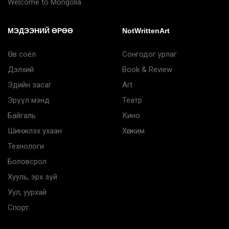
Welcome to Mongolia
МЭДЭЭНИЙ ӨРӨӨ
NotWrittenArt
Өв соёл
Сонгодог урлаг
Дэлхий
Book & Review
Эдийн засаг
Art
Эрүүл мэнд
Театр
Байгаль
Кино
Шинжлэх ухаан
Хөгжим
Технологи
Боловсрол
Хууль, эрх зүй
Уул, уурхай
Спорт