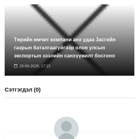
Төрийн өмчит компани анх удаа Засгийн
газрын баталгаагүйгээр олон улсын
экспортын зээлийн санхүүжилт босгоно
19-06-2026, 17:15
Сэтгэгдэл (0)