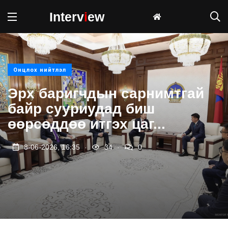
Interv
i
ew
Онцлох нийтлэл
Эрх баригчдын сарнимтгай
байр сууриудад биш
өөрсөддөө итгэх цаг...
.
.
8-06-2026, 16:35
34
0