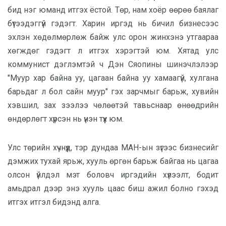
бид нэг юманд итгэх ёстой. Төр, нам хоёр өөрөө баялаг
бүтээдэггүй гэдэгт. Харин иргэд нь бичил бизнесээс
эхлэн хөдөлмөрлөж байж улс орон жинхэнэ утгаараа
хөгждөг гэдэгт л итгэх хэрэгтэй юм. Хятад улс
коммунист дэглэмтэй ч Дэн Сяопины шинэчлэлээр
"Муур хар байна уу, цагаан байна уу хамаагүй, хулгана
барьдаг л бол сайн муур" гэх зарчмыг барьж, хувийн
хэвшил, зах зээлээ чөлөөтэй тавьснаар өнөөдрийн
өндөрлөгт хүрсэн нь үнэн түүх юм.
Улс төрийн хүчнүүд, тэр дундаа МАН-ын зүгээс бизнесийг
дэмжих тухай ярьж, хууль өргөн барьж байгаа нь цагаа
олсон үйлдэл мэт боловч иргэдийн хүлээлт, бодит
амьдрал дээр энэ хууль цаас биш ажил болно гэхэд
итгэх итгэл бидэнд алга.