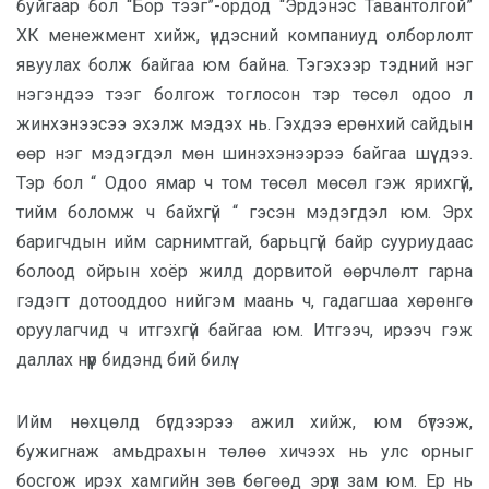
буйгаар бол “Бор тээг”-ордод “Эрдэнэс Тавантолгой”
ХК менежмент хийж, үндэсний компаниуд олборлолт
явуулах болж байгаа юм байна. Тэгэхээр тэдний нэг
нэгэндээ тээг болгож тоглосон тэр төсөл одоо л
жинхэнээсээ эхэлж мэдэх нь. Гэхдээ ерөнхий сайдын
өөр нэг мэдэгдэл мөн шинэхэнээрээ байгаа шүү дээ.
Тэр бол “ Одоо ямар ч том төсөл мөсөл гэж ярихгүй,
тийм боломж ч байхгүй “ гэсэн мэдэгдэл юм. Эрх
баригчдын ийм сарнимтгай, барьцгүй байр сууриудаас
болоод ойрын хоёр жилд дорвитой өөрчлөлт гарна
гэдэгт дотооддоо нийгэм маань ч, гадагшаа хөрөнгө
оруулагчид ч итгэхгүй байгаа юм. Итгээч, ирээч гэж
даллах нүүр бидэнд бий билүү.
Ийм нөхцөлд бүгдээрээ ажил хийж, юм бүтээж,
бужигнаж амьдрахын төлөө хичээх нь улс орныг
босгож ирэх хамгийн зөв бөгөөд эрүүл зам юм. Ер нь