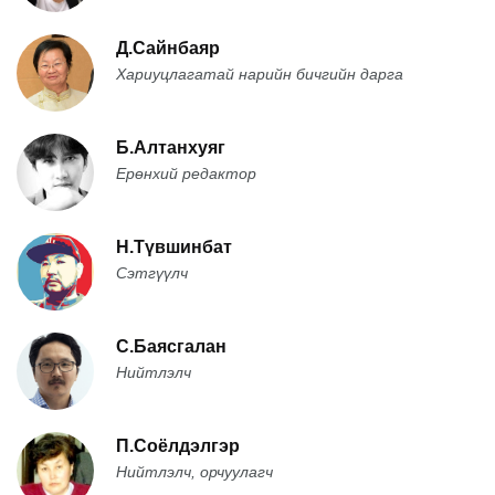
Д.Сайнбаяр
Хариуцлагатай нарийн бичгийн дарга
Б.Алтанхуяг
Ерөнхий редактор
Н.Түвшинбат
Сэтгүүлч
С.Баясгалан
Нийтлэлч
П.Соёлдэлгэр
Нийтлэлч, орчуулагч