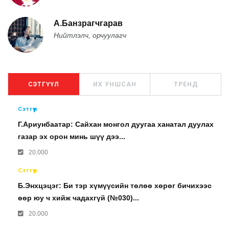
А.Банзрагчгарав
Нийтлэлч, орчуулагч
СЭТГҮҮЛ
ИХ УНШСАН
ТРЕНД
Сэтгүүл
Г.Ариунбаатар: Сайхан монгол дуугаа ханатал дуулах
газар эх орон минь шүү дээ...
20.000
Сэтгүүл
Б.Энхцэцэг: Би тэр хүмүүсийн төлөө хөрөг бичихээс
өөр юу ч хийж чадахгүй (№030)...
20.000