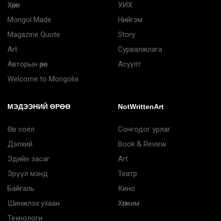
Хөрөг
УИХ
Mongol Made
Нийгэм
Magazine Quote
Story
Art
Сурвалжлага
Авторын өрөө
Асуулт
Welcome to Mongolia
МЭДЭЭНИЙ ӨРӨӨ
NotWrittenArt
Өв соёл
Сонгодог урлаг
Дэлхий
Book & Review
Эдийн засаг
Art
Эрүүл мэнд
Театр
Байгаль
Кино
Шинжлэх ухаан
Хөгжим
Технологи