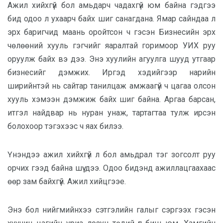
Ажил хийхгүй бол амьдарч чадахгүй юм байна гэдгээ
бид одоо л ухаарч байх шиг санагдана. Ямар сайндаа л
эрх баригчид маань оройтсон ч гэсэн Бизнесийн эрх
чөлөөний хууль гэгчийг яаралтай горимоор УИХ руу
оруулж байх вэ дээ. Энэ хуулийн агуулга шууд утгаар
бизнесийг дэмжих. Иргэд хэдийгээр нарийн
ширийнтэй нь сайтар танилцаж амжаагүй ч цагаа олсон
хууль хэмээн дэмжиж байх шиг байна. Аргаа барсан,
итгэл найдвар нь нуран унаж, тартагтаа тулж ирсэн
болохоор тэгэхээс ч яах билээ.
Үнэндээ ажил хийхгүй л бол амьдрал тэг зогсолт руу
орчих гээд байна шүү дээ. Одоо бидэнд ажиллацгаахаас
өөр зам байхгүй. Ажил хийцгээе.
Энэ бол нийгмийнхээ сэтгэлийн галыг сэргээх гэсэн