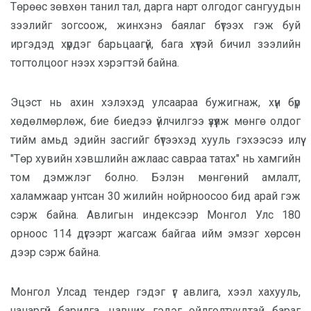
Төрөөс зөвхөн танил тал, дарга нарт олгодог сангуудын
зээлийг зогсоож, жинхэнэ баялаг бүтээх гэж буй
иргэдэд хүрдэг барьцаагүй, бага хүүтэй бичил зээлийн
тогтолцоог нээх хэрэгтэй байна.
Эцэст нь ахин хэлэхэд улсаараа бужигнаж, хүн бүр
хөдөлмөрлөж, бие биедээ үйлчилгээ үзүүлж мөнгө олдог
тийм амьд эдийн засгийг бүтээхэд хууль гэхээсээ илүү
"Төр хувийн хэвшлийн ажлаас савраа татах" нь хамгийн
том дэмжлэг болно. Бэлэн мөнгөний амлалт,
халамжаар унтсан 30 жилийн нойрноосоо бид арай гэж
сэрж байна. Авлигын индексээр Монгол Улс 180
орноос 114 дүгээрт жагсаж байгаа ийм эмзэг хөрсөн
дээр сэрж байна.
Монгол Улсад тендер гэдэг үг авлига, хээл хахууль,
чанаргүй барилга, цавчих гэдэг ойлголтуудтай бараг