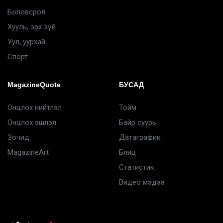
Боловсрол
Хууль, эрх зүй
Уул, уурхай
Спорт
MagazineQuote
БУСАД
Онцлох нийтлэл
Тойм
Онцлох эшлэл
Байр суурь
Зочид
Датаграфик
MagazineArt
Блиц
Статистик
Видео мэдээ