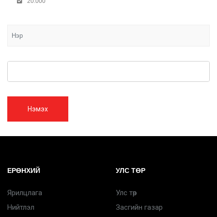
20.000
Нэмэх
ЕРӨНХИЙ
УЛС ТӨР
Ярилцлага
Улс төр
Нийтлэл
Засгийн газар