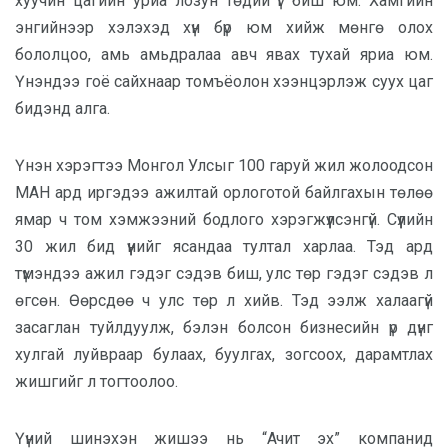
хуучин цагийн уриа лозун төдий үг биш юм. Хамгийн
энгийнээр хэлэхэд хүн бүр юм хийж мөнгө олох
бололцоо, амь амьдралаа авч явах тухай яриа юм.
Үнэндээ гоё сайхнаар томъёолон хээнцэрлэж суух цаг
бидэнд алга.
Үнэн хэрэгтээ Монгол Улсыг 100 гаруй жил жолоодсон
МАН ард иргэдээ ажилтай орлоготой байлгахын төлөө
ямар ч том хэмжээний бодлого хэрэгжүүлсэнгүй. Сүүлийн
30 жил бид үүнийг ясандаа тултал харлаа. Тэд ард
түмэндээ ажил гэдэг сэдэв биш, улс төр гэдэг сэдэв л
өгсөн. Өөрсдөө ч улс төр л хийв. Тэд ээлж халаагүй
засаглан туйлдуулж, бэлэн болсон бизнесийн үр дүнг
хулгай луйвраар булаах, буулгах, зогсоох, дарамтлах
жишгийг л тогтоолоо.
Үүний шинэхэн жишээ нь “Ачит эх” компанид