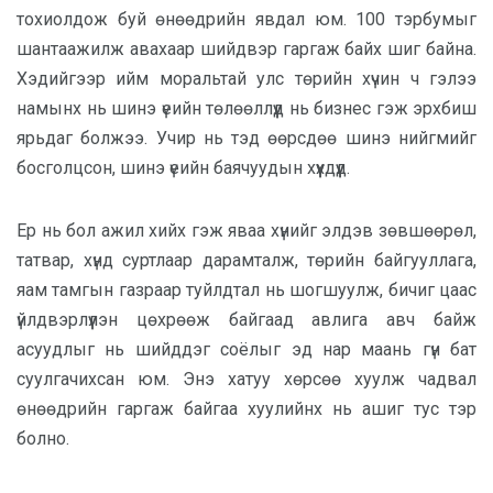
тохиолдож буй өнөөдрийн явдал юм. 100 тэрбумыг
шантаажилж авахаар шийдвэр гаргаж байх шиг байна.
Хэдийгээр ийм моральтай улс төрийн хүчин ч гэлээ
намынх нь шинэ үеийн төлөөллүүд нь бизнес гэж эрхбиш
ярьдаг болжээ. Учир нь тэд өөрсдөө шинэ нийгмийг
босголцсон, шинэ үеийн баячуудын хүүхдүүд.
Ер нь бол ажил хийх гэж яваа хүнийг элдэв зөвшөөрөл,
татвар, хүнд суртлаар дарамталж, төрийн байгууллага,
яам тамгын газраар туйлдтал нь шогшуулж, бичиг цаас
үйлдвэрлүүлэн цөхрөөж байгаад авлига авч байж
асуудлыг нь шийддэг соёлыг эд нар маань гүн бат
суулгачихсан юм. Энэ хатуу хөрсөө хуулж чадвал
өнөөдрийн гаргаж байгаа хуулийнх нь ашиг тус тэр
болно.