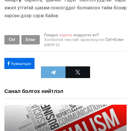
ижил утгатай шахам сонсогддог болчихсон тийм бохир
хөрсөн дээр сэрж байна.
Гомдол
хэрхэн
мэдүүлэх вэ?
Ctrl
Enter
Холбоотой текстийг идэвхжүүлэн
Ctrl+Enter
дарна уу.
Хуваалцах
Санал болгох нийтлэл