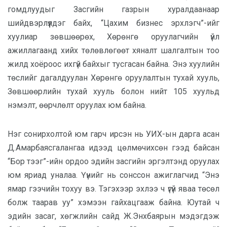
гомдлуудыг Засгийн газрын хуралдаанаар
шийдвэрлүүлдэг байх, “Цахим бизнес эрхлэгч”-ийг
хуулиар зөвшөөрөх, Хөрөнгө оруулагчийн үйл
ажиллагаанд хийх төлөвлөгөөт хяналт шалгалтын тоо
жилд хоёроос ихгүй байхыг тусгасан байна. Энэ хуулийн
төслийг дагалдуулан Хөрөнгө оруулалтын тухай хууль,
Зөвшөөрлийн тухай хууль болон нийт 105 хуульд
нэмэлт, өөрчлөлт оруулах юм байна.
Нэг сонирхолтой юм гарч ирсэн нь УИХ-ын дарга асан
Д.Амарбаясгалангаа идээд цөлмөчихсөн гээд байсан
“Бор тээг”-ийн ордоо эдийн засгийн эргэлтэнд оруулах
юм яриад уналаа. Үүнийг нь сонссон ажиглагчид “Энэ
ямар гээчийн тохуу вэ. Тэгэхээр эхлээ ч үгүй яваа төсөл
болж таарав уу” хэмээн гайхацгааж байна. Юутай ч
эдийн засаг, хөгжлийн сайд Ж.Энхбаярын мэдэгдэж