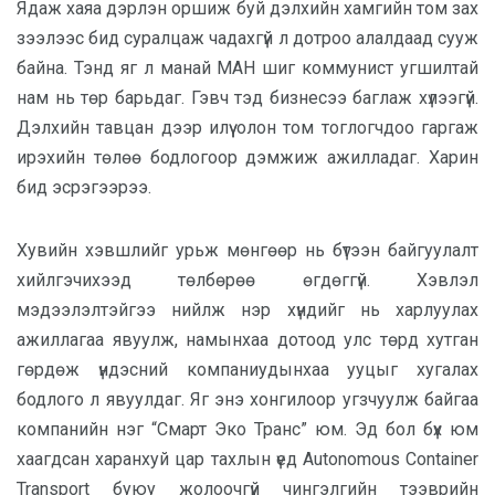
Ядаж хаяа дэрлэн оршиж буй дэлхийн хамгийн том зах
зээлээс бид суралцаж чадахгүй л дотроо алалдаад сууж
байна. Тэнд яг л манай МАН шиг коммунист угшилтай
нам нь төр барьдаг. Гэвч тэд бизнесээ баглаж хүлээгүй.
Дэлхийн тавцан дээр илүү олон том тоглогчдоо гаргаж
ирэхийн төлөө бодлогоор дэмжиж ажилладаг. Харин
бид эсрэгээрээ.
Хувийн хэвшлийг урьж мөнгөөр нь бүтээн байгуулалт
хийлгэчихээд төлбөрөө өгдөггүй. Хэвлэл
мэдээлэлтэйгээ нийлж нэр хүндийг нь харлуулах
ажиллагаа явуулж, намынхаа дотоод улс төрд хутган
гөрдөж үндэсний компаниудынхаа ууцыг хугалах
бодлого л явуулдаг. Яг энэ хонгилоор угзчуулж байгаа
компанийн нэг “Смарт Эко Транс” юм. Эд бол бүх юм
хаагдсан харанхуй цар тахлын үед Autonomous Container
Transport буюу жолоочгүй чингэлгийн тээврийн