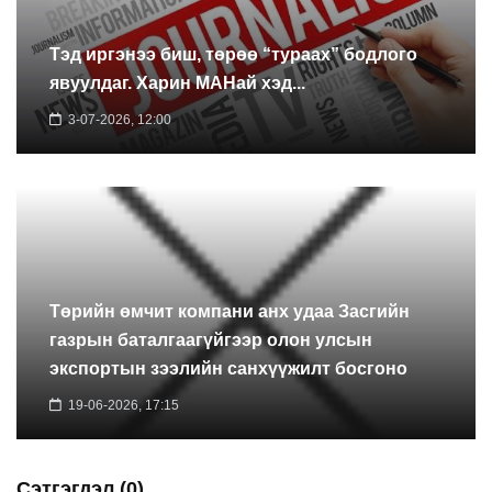
Тэд иргэнээ биш, төрөө “тураах” бодлого
явуулдаг. Харин МАНай хэд...
3-07-2026, 12:00
Төрийн өмчит компани анх удаа Засгийн
газрын баталгаагүйгээр олон улсын
экспортын зээлийн санхүүжилт босгоно
19-06-2026, 17:15
Сэтгэгдэл (0)