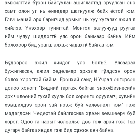
амжилттай бүтээн байгуулан ашиглалтад оруулсан энэ
хамт олон уг нь өнөөдөр шагнуулж байх ёстой юм.
Гэвч манай эрх баригчид урмыг нь хуу хугалах ажил л
хийлээ. Үнэхээр гунигтай. Монгол залуучууд руугаа
ийм чулуу шиддэггүй улс орон баймаар байна. Ийм
болохоор бид урагш алхаж чадахгүй байгаа юм.
Бүгдээрээ ажил хийдэг улс болъё. Улсаараа
бужигнасан, ажил хөдөлмөр эрхэлж гүйлдсэн орон
болох хэрэгтэй байна. Ерөнхий сайд Н.Учрал өнгөрсөн
долоо хоногт “Бидний гаргаж байгаа энэхүү Бизнесийн
эрх чөлөөний тухай хууль бол хөрөнгө оруулагч, хувийн
хэвшилдээ орон зай нээж буй чөлөөлөлт юм” гэж
мэдэгдсэн. Чөдөртэй байлгаснаа хүлээн зөвшөөрч буй
хэрэг. Одоо та нарыг чөлөөлье дөө гэж арай гэж Төр
дугарч байгаа явдал гэж бид хүлээж авч байна.