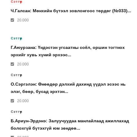
Сэтгүүл
Ч.Галсан: Мөнхийн бүтээл зовлонгоос төрдөг (№033)...
20.000
Сэтгүүл
Г.Аюурзана: Үндэстэн угсаатны соёл, оршин тогтнох
эрхийг хувь хүний эрхээс...
20.000
Сэтгүүл
О.Сэргэлэн: Өнөөдөр дэлхий дахинд үүдэл эсээс нь
элэг, бөөр, бусад эрхтэн...
20.000
Сэтгүүл
Б.Ариун-Эрдэнэ: Залуучуудаа манлайлаад ажиллахад
болохгүй бүтэхгүй юм зөндөө...