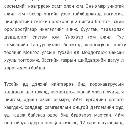
системийг нэвтрүүлсэн хамт олон юм. Энэ ямар учиртай
ажил юм гэхээр энгийн үгээр тайлбарлахад логистик,
нийлүүлэлтийн гинжин хэлхээг үр ашигтай болгож, хүний
оролцоогүйгээр чингэлгийг ачиж, буулган, тээвэрлэх
дэвшилтэт систем юм. Үнэхээр том ажил. Тус
компанийн Гашуунсухайт боомтод хэрэгжүүлсэн энэхүү
төслийг Монгол улсын тухайн үед мөрдөгдөж байсан
хууль тогтоомж, Засгийн газрын шийдвэрийн дагуу л
хэрэгжүүлсэн байдаг.
Тухайн үед дэлхий нийтээрээ бид коронавирусын
халдварт цар тахалд нэрвэгдэж, манай улсын хувьд ч
нийгэм, эдийн засаг хямарч, ААН, иргэдийн орлого
хаагдаж, халдвар хамгааллын онцгой дэглэмийн хүнд
үед гацаж байснаа одоо бид бүгдээрээ мартсан. Ийм
онцгой үед өдөр шөнөгүй ажиллан, 12 сарын хугацаанд