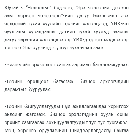
Юутай ч “Чөлөөлье” бодлого, "Эрх чөлөөний дөрвөн
зам, дөрвөн чөлөөлөлт”-ийн дагуу Бизнесийн эрх
чөлөөний тухай хуулийн төслийг хэлэлцээд, УИХ-ын
чуулганы хуралдааны дэгийн тухай хуульд заасны
дагуу яаралтай хэлэлцүүлэхээр УИХ-д өргөн мэдүүлэхээр
тогтлоо. Энэ хуулинд юу юуг чухалчлан заав.
-Бизнесийн эрх чөлөөг хангах зарчмыг баталгаажуулах;
-Төрийн оролцоог багасгаж, бизнес эрхлэгчдийн
дарамтыг бууруулах;
-Төрийн байгууллагуудын үйл ажиллагаандаа хориглох
зүйлсийг жагсааж, бизнес эрхлэгчдийн хууль ёсны
эрхийг хамгаалах зохицуулалтуудыг тус тус тусгажээ.
Мөн, хөрөнгө оруулагчийн шийдвэрлэгдэхгүй байгаа