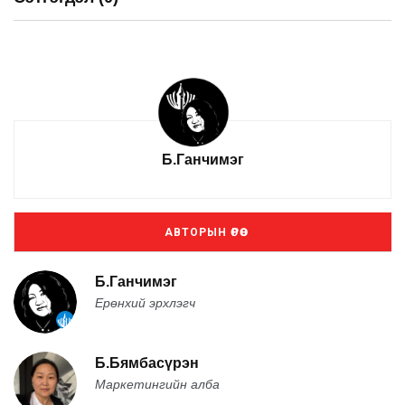
Б.Ганчимэг
АВТОРЫН ӨРӨӨ
Б.Ганчимэг
Ерөнхий эрхлэгч
Б.Бямбасүрэн
Маркетингийн алба