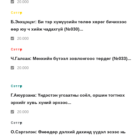
20.000
Сэтгүүл
Б.Энхцэцэг: Би тэр хүмүүсийн төлөө хөрөг бичихээс
өөр юу ч хийж чадахгүй (№030)...
20.000
Сэтгүүл
Ч.Галсан: Мөнхийн бүтээл зовлонгоос төрдөг (№033)...
20.000
Сэтгүүл
Г.Аюурзана: Үндэстэн угсаатны соёл, оршин тогтнох
эрхийг хувь хүний эрхээс...
20.000
Сэтгүүл
О.Сэргэлэн: Өнөөдөр дэлхий дахинд үүдэл эсээс нь