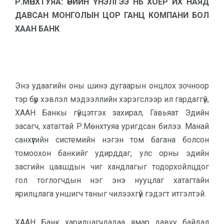
Р.МӨНХТУЯА: ӨӨРИЙН ҮНЭЛГЭЭ НЬ ХОЁР ИХ НАЯД
ДАВСАН МОНГОЛЫН ЦОР ГАНЦ КОМПАНИ БОЛ
ХААН БАНК
Энэ удаагийн оны шинэ дугаарын онцлох зочноор
тэр бүр хэвлэл мэдээллийн хэрэгслээр ил гардаггүй,
ХААН Банкы гүйцэтгэх захирал, Гавьяат Эдийн
засагч, хатагтай Р.Мөнхтуяа уригдсан билээ. Манай
санхүүгийн системийн нэгэн том багана болсон
томоохон банкийг удирддаг, улс орны эдийн
засгийн цаашдын чиг хандлагыг тодорхойлцдог
гол тоглогчдын нэг энэ нууцлаг хатагтайн
ярилцлага уншигч таныг чилээхгүй гэдэгт итгэлтэй.
ХААН Банк харилцагчдадаа ямар давуу байдал