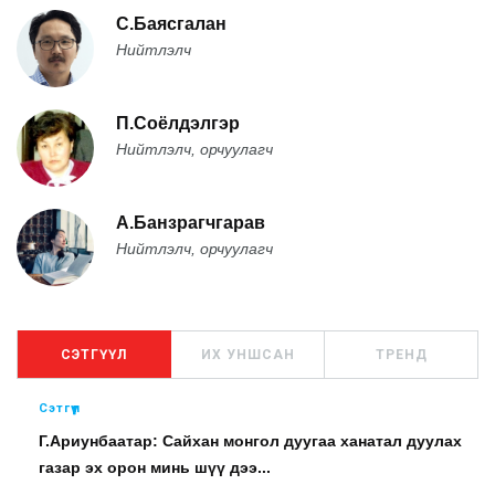
С.Баясгалан
Нийтлэлч
П.Соёлдэлгэр
Нийтлэлч, орчуулагч
А.Банзрагчгарав
Нийтлэлч, орчуулагч
СЭТГҮҮЛ
ИХ УНШСАН
ТРЕНД
Сэтгүүл
Г.Ариунбаатар: Сайхан монгол дуугаа ханатал дуулах
газар эх орон минь шүү дээ...