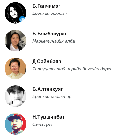
Б.Ганчимэг
Ерөнхий эрхлэгч
Б.Бямбасүрэн
Маркетингийн алба
Д.Сайнбаяр
Хариуцлагатай нарийн бичгийн дарга
Б.Алтанхуяг
Ерөнхий редактор
Н.Түвшинбат
Сэтгүүлч