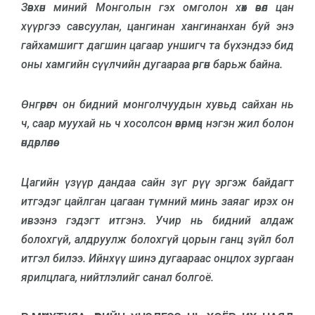
Зөвхөн миний Монголын гэх омголон хөх өвөл цан
хүүргээ савсуулан, цангинан хангинанхан буй энэ
гайхамшигт дагшин цагаар уншигч та бүхэндээ бид
оны хамгийн сүүлчийн дугаараа өргөн барьж байна.
Өнгөрөгч он бидний монголчуудын хувьд сайхан нь
ч, саар муухай нь ч хосолсон өвөрмөц нэгэн жил болон
өндөрлөлөө.
Цагийн үзүүр дандаа сайн зүг рүү эргэж байдагт
итгэдэг цайлган цагаан түмний минь заяаг ирэх он
ивээнэ гэдэгт итгэнэ. Учир нь бидний алдаж
болохгүй, алдруулж болохгүй цорын ганц зүйл бол
итгэл билээ. Ийнхүү шинэ дугаараас онцлох зургаан
ярилцлага, нийтлэлийг санал болгоё.