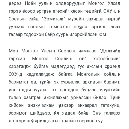
үеэрээ Ноён уулын олдворуудыг Монгол Улсад
гэрээ ёсоор эргүүлэн өгөхийг хүссэн төдийгүй, ОХУ-ын
Соёлын сайд, “Эрмитаж” музейн захирал нартай
уулзаж соёлын томоохон өвүүдээ эргүүлэн авах
талаар тодорхой байр суурь илэрхийлсэн юм.
Мөн Монгол Улсын Соёлын яамнаас “Дэлхийд
тархсан Монгол Соёлын өв” хөтөлбөрийг
хэрэгжүүлж буйгаа мэдэгдээд тус ажлын хүрээнд
ОХУ-д хадгалагдаж байгаа Монголын соёлын
баримтат өв, түүхийн эх сурвалж, архивын баримт,
үнэт олдворуудыг эх орондоо буцаан ирүүлэхийн
төлөө хамтран ажиллахыг уриалсан билээ. Түүний
хийсэн энэхүү алхам үнэхээр анхаарал татахуйц,
зоримог шийдвэр, үйл явдал байв. Энэ талаарх
дэлгэрэнгүй ярилцлагыг таалан соёрхоно уу.