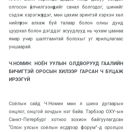
олгосон үйлчилгээнүүдийг санал болгодог, шинийг
сэдэж хэрэгжүүлдэг, мөн цахим эринтэй хэрхэн хөл
нийлүүлэн алхаж буй талаар болон олны дунд
цуурхал болон дэгддэг асуудлууд нь чухам цаанаа
ямар учир шалтгаантай болохыг уг ярилцлагаас
уншаарай.
Ч.НОМИН: НОЁН УУЛЫН ОЛДВОРУУД ГААЛИЙН
БИЧИГТЭЙ ОРОСЫН ХИЛЭЭР ГАРСАН Ч БУЦАЖ
ИРЭЭГҮЙ
Соёлын сайд Ч.Номин мөн л шинэ дугаарын
онцлог, онцгой зочдын нэг байв. Тэрбээр ОХУ-ын
Санкт-Петербург хотноо зохион байгуулагдсан
“Олон улсын соёлын есдүгээр форум”-д оролцох