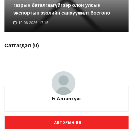
газрын баталгаагүйгээр олон улсын
экспортын зээлийн санхүүжилт босгоно
19-06-2026, 17:15
Сэтгэгдэл (0)
Б.Алтанхуяг
АВТОРЫН ӨРӨӨ