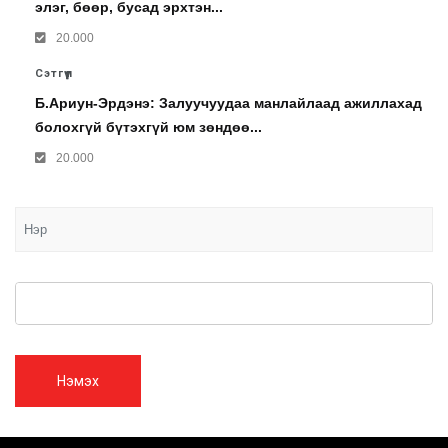
элэг, бөөр, бусад эрхтэн...
20.000
Сэтгүүл
Б.Ариун-Эрдэнэ: Залуучуудаа манлайлаад ажиллахад
болохгүй бүтэхгүй юм зөндөө...
20.000
Нэмэх