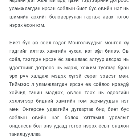
нарийн дэг жаягтай ард түмэн. Тэдгээрийн дотроос
уламжлагдан ирсэн соёлын биет бус өвийн нэг нь
шимийн архийг боловсруулан гаргаж авах тогоо
нэрэх ёсон юм.
Биет бус өв соёл гэдэг Монголчуудыг монгол хүн
гэдгийг илтгэх хамгийн чухал, үнэт зүйл билээ. Өв
соёл, тээгдэн ирсэн ёс заншлаас алгуур алсрах нь
үндэстнийг дотроос нь мэрж, хожим тусгаар бүрэн
эрх рүү ч халдаж мэдэх хүчтэй сөрөг зэвсэг мөн.
Тиймээс л уламжлагдан ирсэн өв соёлоо ирээдүй
хойчид танин мэдүүлэх, өвлөн тээх нь одоогийн
хэллэгээр бидний хамгийн том зарчмуудын нэг
мөн. Өнгөрсөн удаагийн дугаартаа бид биет бус
соёлын өвийн нэг болох хатгамал урлалыг
онцолсон бол энэ удаад тогоо нэрэх ёсыг онцлон
танилцууллаа.