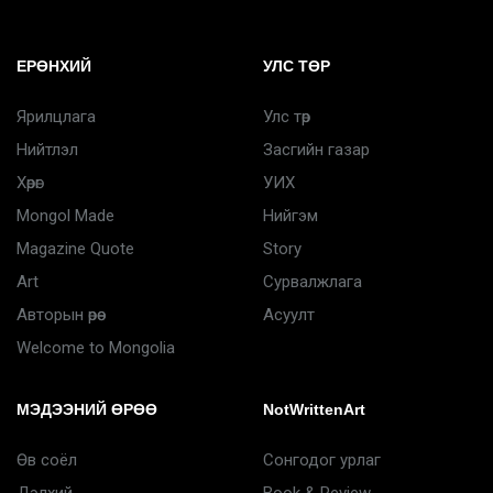
ЕРӨНХИЙ
УЛС ТӨР
Ярилцлага
Улс төр
Нийтлэл
Засгийн газар
Хөрөг
УИХ
Mongol Made
Нийгэм
Magazine Quote
Story
Art
Сурвалжлага
Авторын өрөө
Асуулт
Welcome to Mongolia
МЭДЭЭНИЙ ӨРӨӨ
NotWrittenArt
Өв соёл
Сонгодог урлаг