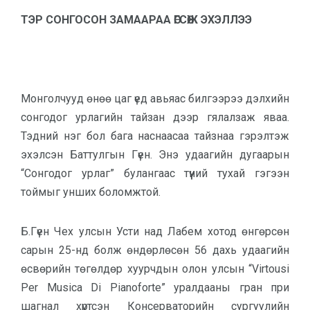
ТЭР СОНГОСОН ЗАМААРАА ӨГСӨЖ ЭХЭЛЛЭЭ
Монголчууд өнөө цаг үед авьяас билгээрээ дэлхийн
сонгодог урлагийн тайзан дээр гялалзаж яваа.
Тэдний нэг бол бага наснаасаа тайзнаа гэрэлтэж
эхэлсэн Баттулгын Гүен. Энэ удаагийн дугаарын
“Сонгодог урлаг” булангаас түүний тухай гэгээн
тоймыг унших боломжтой.
Б.Гүен Чех улсын Усти над Лабем хотод өнгөрсөн
сарын 25-нд болж өндөрлөсөн 56 дахь удаагийн
өсвөрийн төгөлдөр хуурчдын олон улсын “Virtousi
Per Musica Di Pianoforte” уралдааны гран при
шагнал хүртсэн Консерваторийн сургуулийн