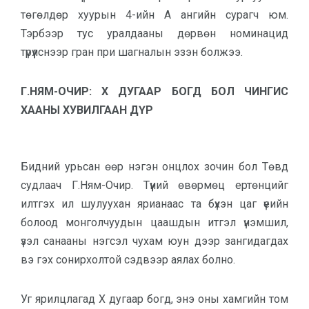
төгөлдөр хуурын 4-ийн А ангийн сурагч юм.
Тэрбээр тус уралдааны дөрвөн номинацид
түрүүлснээр гран при шагналын эзэн болжээ.
Г.НЯМ-ОЧИР: X ДУГААР БОГД БОЛ ЧИНГИС
ХААНЫ ХУВИЛГААН ДҮР
Бидний урьсан өөр нэгэн онцлох зочин бол Төвд
судлаач Г.Ням-Очир. Түүний өвөрмөц ертөнцийг
илтгэх ил шулуухан ярианаас та бүхэн цаг үеийн
болоод монголчуудын цаашдын итгэл үнэмшил,
үзэл санааны нэгсэл чухам юун дээр зангидагдах
вэ гэх сонирхолтой сэдвээр аялах болно.
Уг ярилцлагад X дугаар богд, энэ оны хамгийн том