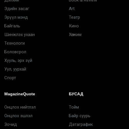
Дэлхий
Book & Review
Эдийн засаг
Art
Эрүүл мэнд
Театр
Байгаль
Кино
Шинжлэх ухаан
Хөгжим
Технологи
Боловсрол
Хууль, эрх зүй
Уул, уурхай
Спорт
MagazineQuote
БУСАД
Онцлох нийтлэл
Тойм
Онцлох эшлэл
Байр суурь
Зочид
Датаграфик