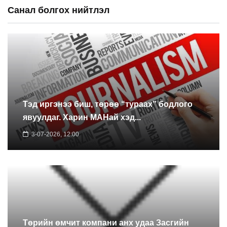
Санал болгох нийтлэл
Тэд иргэнээ биш, төрөө “тураах” бодлого
явуулдаг. Харин МАНай хэд...
3-07-2026, 12:00
Төрийн өмчит компани анх удаа Засгийн