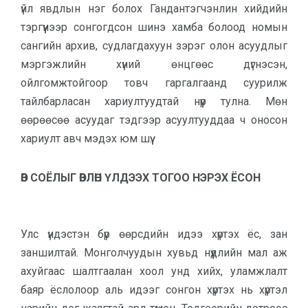
үйл явдлын нэг болох Гандантэгчэнлин хийдийн
тэргүүнээр сонгогдсон шинэ хамба болоод номын
сангийн архив, судлагдахуун зэрэг олон асуудлыг
мэргэжлийн хүний өнцгөөс дүгнэсэн,
ойлгомжтойгоор товч гаргалгаанд суурилж
тайлбарласан хариултуудтай нүүр тулна. Мөн
өөрөөсөө асуудаг тэдгээр асуултууддаа ч оносон
хариулт авч мэдэх юм шүү.
ӨВ СОЁЛЫГ ӨВЛӨН ҮЛДЭЭХ ТОГОО НЭРЭХ ЁСОН
Улс үндэстэн бүр өөрсдийн идээ хүртэх ёс, зан
заншилтай. Монголчуудын хувьд нүүдлийн мал аж
ахуйгаас шалтгаалан хоол унд хийх, уламжлалт
баяр ёслолоор аль идээг сонгон хүртэх нь хүртэл