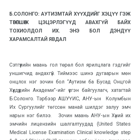
Б.СОЛОНГО: АУТИЗМТАЙ ХҮҮХДИЙГ ХЭЦҮҮ ГЭЖ
ТӨВӨГШӨӨЖ ЦЭЦЭРЛЭГҮҮД АВАХГҮЙ БАЙХ
ТОХИОЛДОЛ ИХ. ЭНЭ БОЛ ДЭНДҮҮ
ХАРАМСАЛТАЙ ЯВДАЛ
Сэтгүүлийн маань гол төрөл бол ярилцлага гэдгийг
уншигчид андахгүй. Тиймээс шинэ дугаарын мөн
онцлох нэг зочин бол “Аутизм ба Бусад Онцгой
Хүүхдүүдийн Академи”-ийг үүсгэн байгуулагч, хатагтай
Б.Солонго. Тэрбээр АШУҮИС, АНУ-ын Колумбын
Их Сургуулийг төгссөн манай шилдэг залуу эмч
нарын нэг билээ. Зочин маань АНУ-ын Хүний их
эмчийн лицензийн шалгалтуудад (United States
Medical License Examination Clinical knowledge step