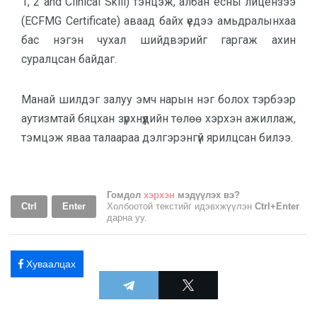
1, 2 and Clinical Skill) тэнцэж, албан ёсны лицензээ
(ECFMG Certificate) аваад байх үедээ амьдралынхаа
бас нэгэн чухал шийдвэрийг гаргаж ахин
суралцсан байдаг.
Манай шилдэг залуу эмч нарын нэг болох тэрбээр
аутизмтай бяцхан зүрхнүүдийн төлөө хэрхэн ажиллаж,
тэмцэж яваа талаараа дэлгэрэнгүй ярилцсан билээ.
Гомдол
хэрхэн
мэдүүлэх вэ?
Ctrl
Enter
Холбоотой текстийг идэвхжүүлэн
Ctrl+Enter
дарна уу.
Хуваалцах