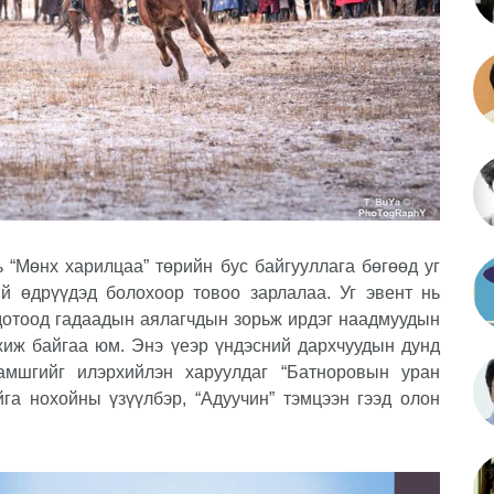
 “Мөнх харилцаа” төрийн бус байгууллага бөгөөд уг
ий өдрүүдэд
болохоор товоо зарлалаа.
Уг эвент нь
 дотоод гадаадын аялагчдын зорьж ирдэг наадмуудын
гжиж байгаа юм. Энэ үеэр үндэсний дархчуудын дунд
хамшгийг илэрхийлэн харуулдаг “Батноровын уран
айга нохойны үзүүлбэр, “Адуучин” тэмцээн гээд олон