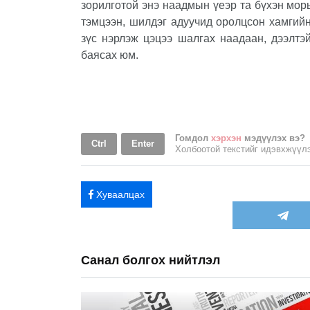
зорилготой энэ наадмын үеэр та бүхэн мор
тэмцээн, шилдэг адуучид оролцсон хамгий
зүс нэрлэж цэцээ шалгах наадаан, дээлтэ
баясах юм.
Гомдол
хэрхэн
мэдүүлэх вэ?
Ctrl
Enter
Холбоотой текстийг идэвхжүү
Хуваалцах
Санал болгох нийтлэл