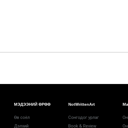
МЭДЭЭНИЙ ӨРӨӨ
NotWrittenArt
Ma
Өв соёл
Сонгодог урлаг
Он
Дэлхий
Book & Review
Он