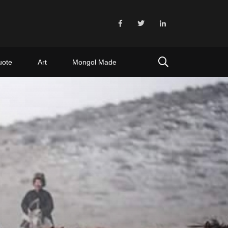
uote
Art
Mongol Made