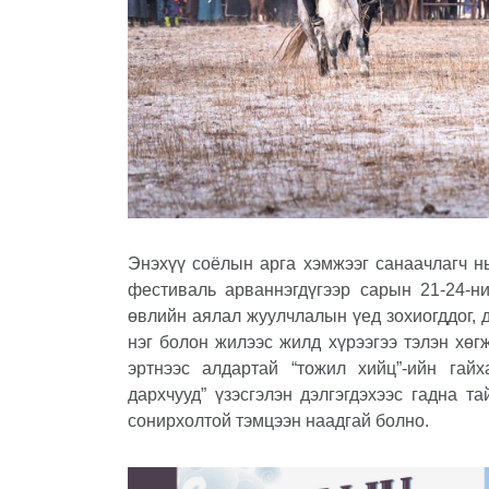
Энэхүү соёлын
арга хэмжээг
санаачлагч нь
фестиваль арваннэгдүгээр сарын 21
-
24
-н
өвлийн аялал жуулчлалын үед зохиогддог,
нэг болон жилээс жилд хүрээгээ тэлэн хө
эртнээс алдартай “тожил хийц”-ийн гай
дархчууд” үзэсгэлэн дэлгэгдэхээс гадна т
сонирхолтой тэмцээн наадгай болно.