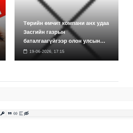
Төрийн өмчит компани анх удаа
Засгийн газрын
баталгаагүйгээр олон улсын
экспортын зээлийн санхүүжилт
19-06-2026, 17:15
босгоно