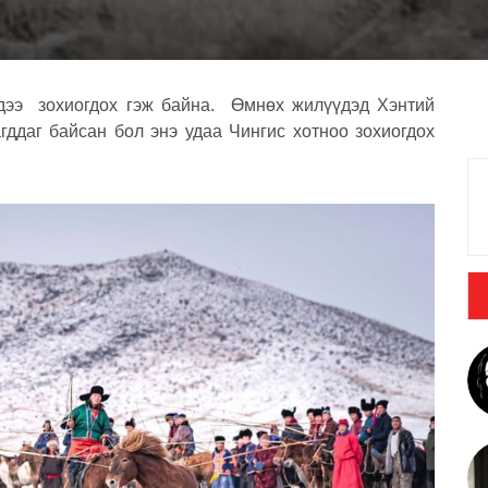
лдээ
зохиогдох гэж байна.
Өмнөх жилүүдэд Хэнтий
гддаг байсан бол энэ удаа
Чингис хотноо
зохиогдох