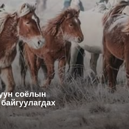
дуун соёлын
 байгуулагдах