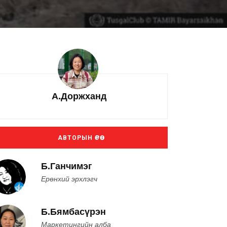
А.Доржханд
АВТОРЫН ӨРӨӨ
Б.Ганчимэг
Ерөнхий эрхлэгч
Б.Бямбасүрэн
Маркетингийн алба