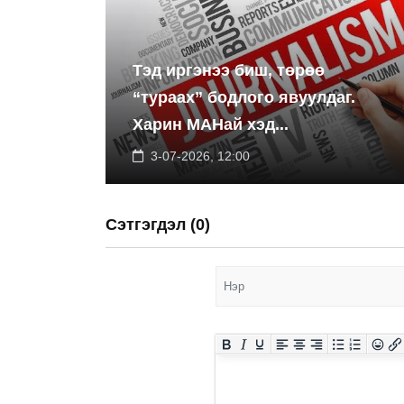
Тэд иргэнээ биш, төрөө
“тураах” бодлого явуулдаг.
Харин МАНай хэд...
3-07-2026, 12:00
Сэтгэгдэл (0)