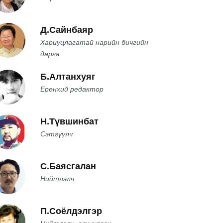
Д.Сайнбаяр
Хариуцлагатай нарийн бичгийн
дарга
Б.Алтанхуяг
Ерөнхий редактор
Н.Түвшинбат
Сэтгүүлч
С.Баясгалан
Нийтлэлч
П.Соёлдэлгэр