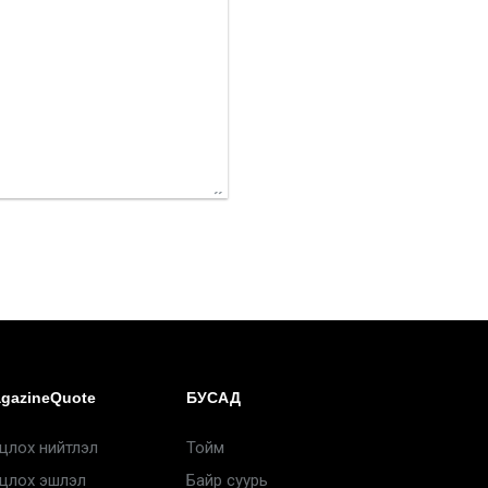
gazineQuote
БУСАД
цлох нийтлэл
Тойм
цлох эшлэл
Байр суурь