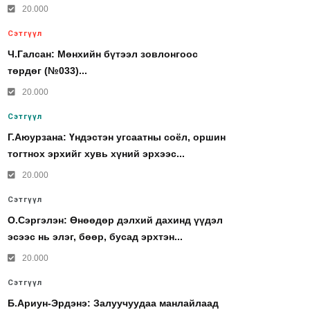
20.000
Сэтгүүл
Ч.Галсан: Мөнхийн бүтээл зовлонгоос
төрдөг (№033)...
20.000
Сэтгүүл
Г.Аюурзана: Үндэстэн угсаатны соёл, оршин
тогтнох эрхийг хувь хүний эрхээс...
20.000
Сэтгүүл
О.Сэргэлэн: Өнөөдөр дэлхий дахинд үүдэл
эсээс нь элэг, бөөр, бусад эрхтэн...
20.000
Сэтгүүл
Б.Ариун-Эрдэнэ: Залуучуудаа манлайлаад