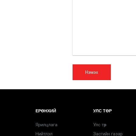
Нэмэх
ЕРӨНХИЙ
УЛС ТӨР
Ярилцлага
Улс төр
Нийтлэл
Засгийн газар