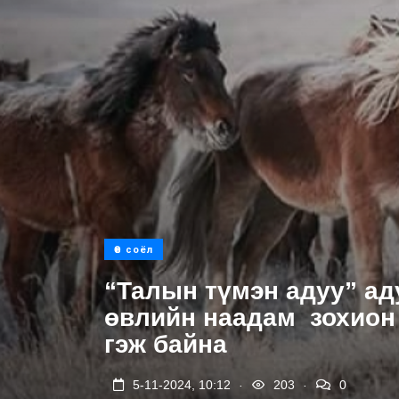
Өв соёл
“Талын түмэн адуу” а
өвлийн наадам зохион
гэж байна
.
.
5-11-2024, 10:12
203
0