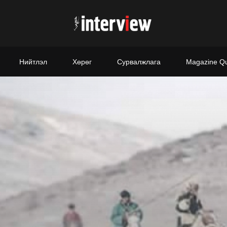
Нийтлэл
Хөрөг
Сурвалжлага
Magazine Q