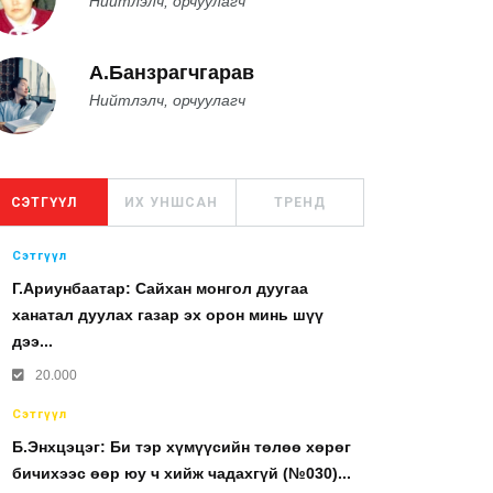
Нийтлэлч, орчуулагч
А.Банзрагчгарав
Нийтлэлч, орчуулагч
СЭТГҮҮЛ
ИХ УНШСАН
ТРЕНД
Сэтгүүл
Г.Ариунбаатар: Сайхан монгол дуугаа
ханатал дуулах газар эх орон минь шүү
дээ...
20.000
Сэтгүүл
Б.Энхцэцэг: Би тэр хүмүүсийн төлөө хөрөг
бичихээс өөр юу ч хийж чадахгүй (№030)...