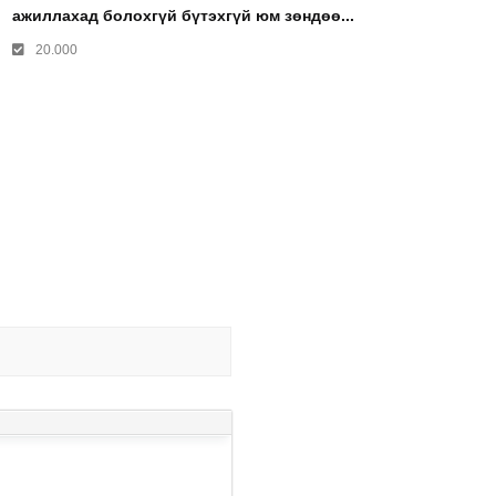
ажиллахад болохгүй бүтэхгүй юм зөндөө...
20.000