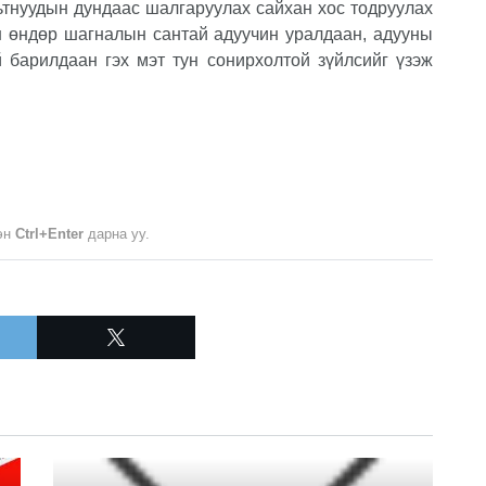
ьтнуудын дундаас шалгаруулах сайхан хос тодруулах
н өндөр шагналын сантай адуучин уралдаан, адууны
й барилдаан гэх мэт тун сонирхолтой зүйлсийг үзэж
лэн
Ctrl+Enter
дарна уу.