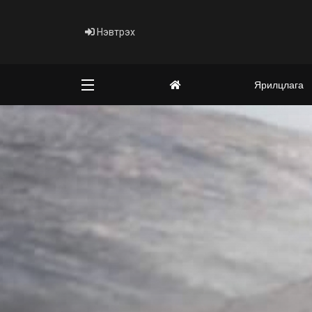
Нэвтрэх
Ярилцлага