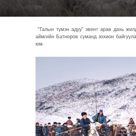
“Талын түмэн адуу” эвент арав дахь жи
аймгийн Батноров суманд зохион байгуула
юм
.