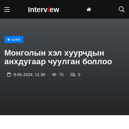
Interv
i
ew
Өв соёл
Монголын хэл хуурчдын
анхдугаар чуулган боллоо
.
.
9-05-2024, 11:38
75
0