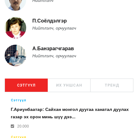
Нийтлэлч
П.Соёлдэлгэр
Нийтлэлч, орчуулагч
А.Банзрагчгарав
Нийтлэлч, орчуулагч
СЭТГҮҮЛ
ИХ УНШСАН
ТРЕНД
Сэтгүүл
Г.Ариунбаатар: Сайхан монгол дуугаа ханатал дуулах
газар эх орон минь шүү дээ...
20.000
Сэтгүүл