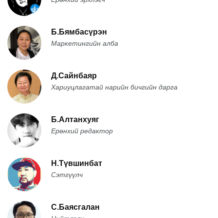
Б.Бямбасүрэн
Маркетингийн алба
Д.Сайнбаяр
Хариуцлагатай нарийн бичгийн дарга
Б.Алтанхуяг
Ерөнхий редактор
Н.Түвшинбат
Сэтгүүлч
С.Баясгалан