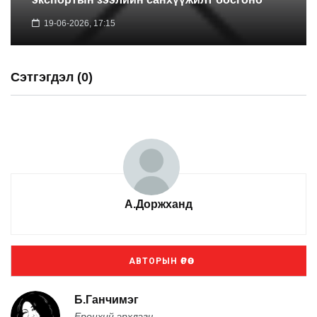
19-06-2026, 17:15
Сэтгэгдэл (0)
А.Доржханд
АВТОРЫН ӨРӨӨ
Б.Ганчимэг
Ерөнхий эрхлэгч