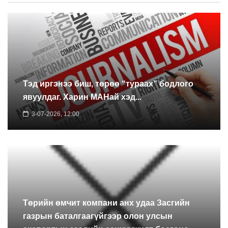
Тэд иргэнээ биш, төрөө “тураах” бодлого
явуулдаг. Харин МАНай хэд...
3-07-2026, 12:00
Төрийн өмчит компани анх удаа Засгийн
газрын баталгаагүйгээр олон улсын