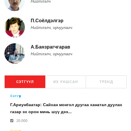
Нийтлэлч
П.Соёлдэлгэр
Нийтлэлч, орчуулагч
А.Банзрагчгарав
Нийтлэлч, орчуулагч
СЭТГҮҮЛ
ИХ УНШСАН
ТРЕНД
Сэтгүүл
Г.Ариунбаатар: Сайхан монгол дуугаа ханатал дуулах
газар эх орон минь шүү дээ...
20.000