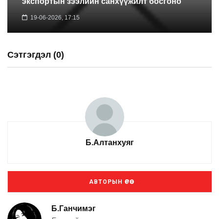
экспортын зээлийн санхүүжилт босгоно
19-06-2026, 17:15
Сэтгэгдэл (0)
Б.Алтанхуяг
АВТОРЫН ӨРӨӨ
Б.Ганчимэг