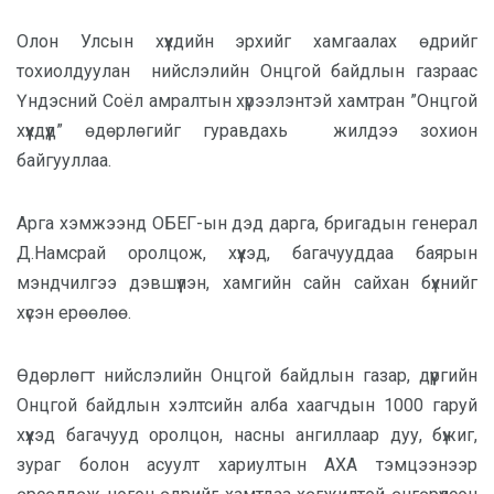
Олон Улсын хүүхдийн эрхийг хамгаалах өдрийг
тохиолдуулан нийслэлийн Онцгой байдлын газраас
Үндэсний Соёл амралтын хүрээлэнтэй хамтран ”Онцгой
хүүхдүүд” өдөрлөгийг гуравдахь жилдээ зохион
байгууллаа.
Арга хэмжээнд ОБЕГ-ын дэд дарга, бригадын генерал
Д.Намсрай оролцож, хүүхэд, багачууддаа баярын
мэндчилгээ дэвшүүлэн, хамгийн сайн сайхан бүхнийг
хүсэн ерөөлөө.
Өдөрлөгт нийслэлийн Онцгой байдлын газар, дүүргийн
Онцгой байдлын хэлтсийн алба хаагчдын 1000 гаруй
хүүхэд багачууд оролцон, насны ангиллаар дуу, бүжиг,
зураг болон асуулт хариултын АХА тэмцээнээр