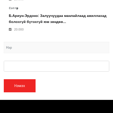
Сэтгүүл
Б.Ариун-Эрдэнэ: Залуучуудаа манлайлаад ажиллахад
болохгүй бүтэхгүй юм зөндөө...
20.000
Нэмэх