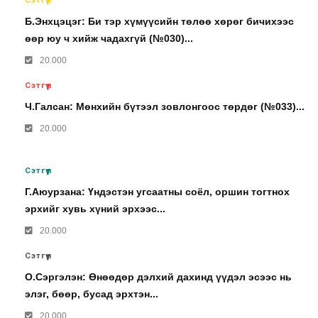
Сэтгүүл
Б.Энхцэцэг: Би тэр хүмүүсийн төлөө хөрөг бичихээс
өөр юу ч хийж чадахгүй (№030)...
20.000
Сэтгүүл
Ч.Галсан: Мөнхийн бүтээл зовлонгоос төрдөг (№033)...
20.000
Сэтгүүл
Г.Аюурзана: Үндэстэн угсаатны соёл, оршин тогтнох
эрхийг хувь хүний эрхээс...
20.000
Сэтгүүл
О.Сэргэлэн: Өнөөдөр дэлхий дахинд үүдэл эсээс нь
элэг, бөөр, бусад эрхтэн...
20.000