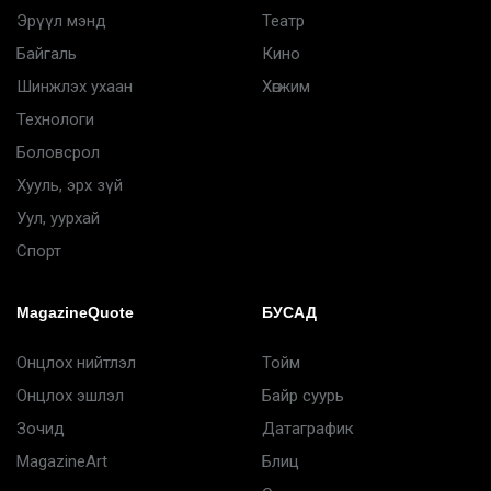
Эрүүл мэнд
Театр
Байгаль
Кино
Шинжлэх ухаан
Хөгжим
Технологи
Боловсрол
Хууль, эрх зүй
Уул, уурхай
Спорт
MagazineQuote
БУСАД
Онцлох нийтлэл
Тойм
Онцлох эшлэл
Байр суурь
Зочид
Датаграфик
MagazineArt
Блиц