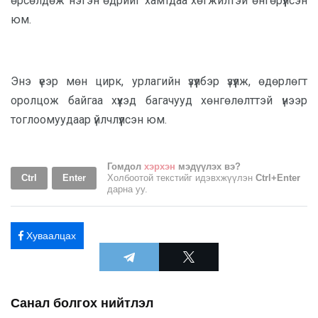
өрсөлдөж нэгэн өдрийг хамтдаа хөгжилтэй өнгөрүүлсэн
юм.
Энэ үеэр мөн цирк, урлагийн үзүүлбэр үзүүлж, өдөрлөгт
оролцож байгаа хүүхэд багачууд хөнгөлөлттэй үнээр
тоглоомуудаар үйлчлүүлсэн юм.
Гомдол
хэрхэн
мэдүүлэх вэ?
Ctrl
Enter
Холбоотой текстийг идэвхжүүлэн
Ctrl+Enter
дарна уу.
Хуваалцах
Санал болгох нийтлэл