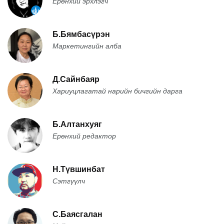
Ерөнхий эрхлэгч
Б.Бямбасүрэн
Маркетингийн алба
Д.Сайнбаяр
Хариуцлагатай нарийн бичгийн дарга
Б.Алтанхуяг
Ерөнхий редактор
Н.Түвшинбат
Сэтгүүлч
С.Баясгалан