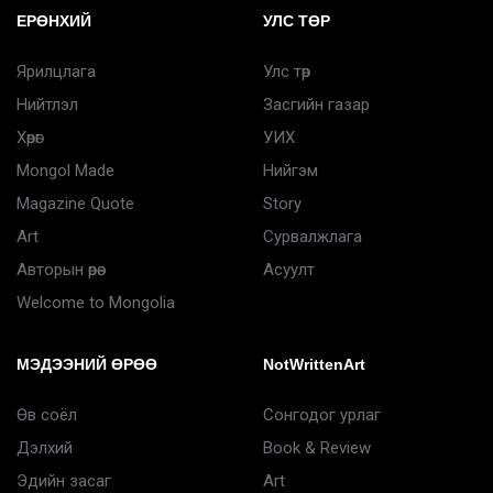
ЕРӨНХИЙ
УЛС ТӨР
Ярилцлага
Улс төр
Нийтлэл
Засгийн газар
Хөрөг
УИХ
Mongol Made
Нийгэм
Magazine Quote
Story
Art
Сурвалжлага
Авторын өрөө
Асуулт
Welcome to Mongolia
МЭДЭЭНИЙ ӨРӨӨ
NotWrittenArt
Өв соёл
Сонгодог урлаг
Дэлхий
Book & Review
Эдийн засаг
Art