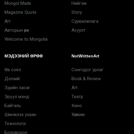
Mongol Made
Нийгэм
Magazine Quote
Story
Art
Сурвалжлага
Авторын өрөө
Асуулт
Welcome to Mongolia
МЭДЭЭНИЙ ӨРӨӨ
NotWrittenArt
Өв соёл
Сонгодог урлаг
Дэлхий
Book & Review
Эдийн засаг
Art
Эрүүл мэнд
Театр
Байгаль
Кино
Шинжлэх ухаан
Хөгжим
Технологи
Боловсрол