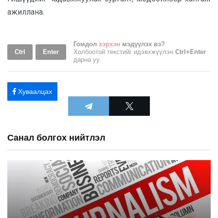
ажиллана.
Гомдол
хэрхэн
мэдүүлэх вэ?
Ctrl
Enter
Холбоотой текстийг идэвхжүүлэн
Ctrl+Enter
дарна уу.
Хуваалцах
Санал болгох нийтлэл