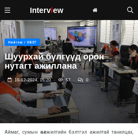
Interv
i
ew
Нийгэм / ОБЕГ
Шуурхай бүлгүүд орон
нутагт ажиллана
.
.
10-12-2024, 15:20
57
0
Аймаг, сумын өвөлжилтийн бэлтгэл ажилтай танилцах,