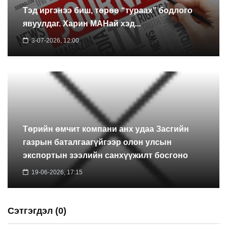
Тэд иргэнээ биш, төрөө “тураах” бодлого
явуулдаг. Харин МАНай хэд...
3-07-2026, 12:00
Төрийн өмчит компани анх удаа Засгийн
газрын баталгаагүйгээр олон улсын
экспортын зээлийн санхүүжилт босгоно
19-06-2026, 17:15
Сэтгэгдэл (0)