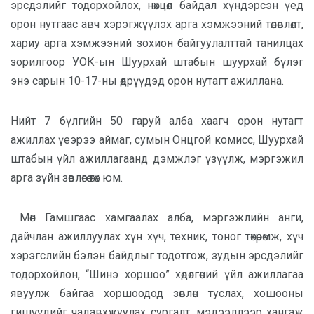
эрсдэлийг тодорхойлох, нөхцөл байдал хүндэрсэн үед
орон нутгаас авч хэрэгжүүлэх арга хэмжээний төлөвлөлт,
хариу арга хэмжээний зохион байгуулалттай танилцах
зорилгоор УОК-ын Шуурхай штабын шуурхай бүлэг
энэ сарын 10-17-ны өдрүүдэд орон нутагт ажиллана.
Нийт 7 бүлгийн 50 гаруй алба хаагч орон нутагт
ажиллах үеэрээ аймаг, сумын Онцгой комисс, Шуурхай
штабын үйл ажиллагаанд дэмжлэг үзүүлж, мэргэжил
арга зүйн зөвлөгөө өгөх юм.
Мөн Гамшгаас хамгаалах алба, мэргэжлийн анги,
дайчлан ажиллуулах хүн хүч, техник, тоног төхөөрөмж, хүч
хэрэгслийн бэлэн байдлыг тодотгож, зудын эрсдэлийг
тодорхойлон, “Шинэ хоршоо” хөдөлгөөний үйл ажиллагаа
явуулж байгаа хоршоодод зөвлөн туслах, хошооны
гишүүдийг чадавхжуулах сургалт, мэдээллээр хангаж