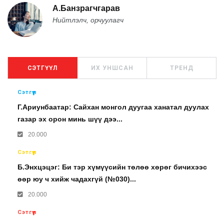
А.Банзрагчгарав
Нийтлэлч, орчуулагч
СЭТГҮҮЛ
ИХ УНШСАН
ТРЕНД
Сэтгүүл
Г.Ариунбаатар: Сайхан монгол дуугаа ханатал дуулах
газар эх орон минь шүү дээ...
20.000
Сэтгүүл
Б.Энхцэцэг: Би тэр хүмүүсийн төлөө хөрөг бичихээс
өөр юу ч хийж чадахгүй (№030)...
20.000
Сэтгүүл