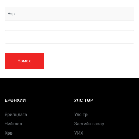
Нэмэх
ЕРӨНХИЙ
УЛС ТӨР
Ярилцлага
Улс төр
Нийтлэл
Засгийн газар
Хөрөг
УИХ