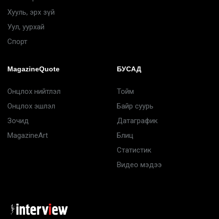
Хууль, эрх зүй
Уул, уурхай
Спорт
MagazineQuote
БУСАД
Онцлох нийтлэл
Тойм
Онцлох эшлэл
Байр суурь
Зочид
Датаграфик
MagazineArt
Блиц
Статистик
Видео мэдээ