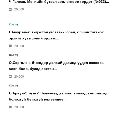
Ч.Галсан: Мөнхийн бүтээл зовлонгоос төрдөг (№033)...
20.000
Сэтгүүл
Г.Аюурзана: Үндэстэн угсаатны соёл, оршин тогтнох
эрхийг хувь хүний эрхээс...
20.000
Сэтгүүл
О.Сэргэлэн: Өнөөдөр дэлхий дахинд үүдэл эсээс нь
элэг, бөөр, бусад эрхтэн...
20.000
Сэтгүүл
Б.Ариун-Эрдэнэ: Залуучуудаа манлайлаад ажиллахад
болохгүй бүтэхгүй юм зөндөө...
20.000