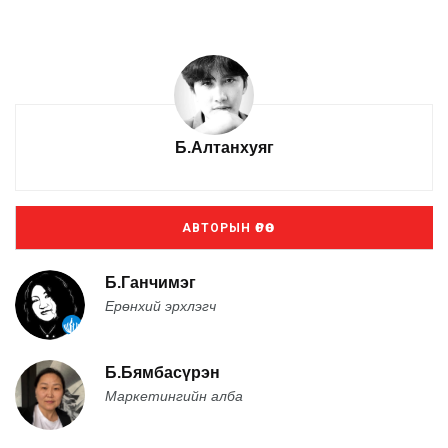
Б.Алтанхуяг
АВТОРЫН ӨРӨӨ
Б.Ганчимэг
Ерөнхий эрхлэгч
Б.Бямбасүрэн
Маркетингийн алба