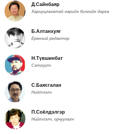
Д.Сайнбаяр
Хариуцлагатай нарийн бичгийн дарга
Б.Алтанхуяг
Ерөнхий редактор
Н.Түвшинбат
Сэтгүүлч
С.Баясгалан
Нийтлэлч
П.Соёлдэлгэр
Нийтлэлч, орчуулагч