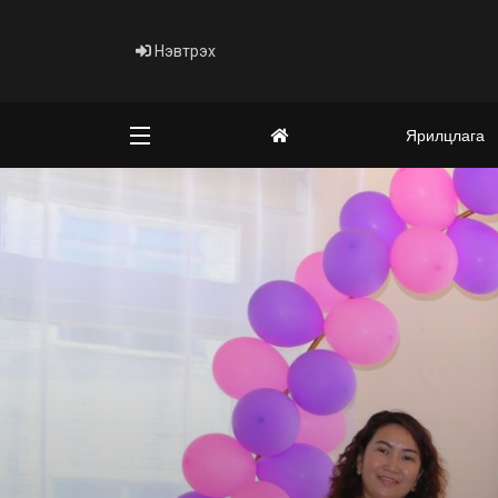
Нэвтрэх
Ярилцлага