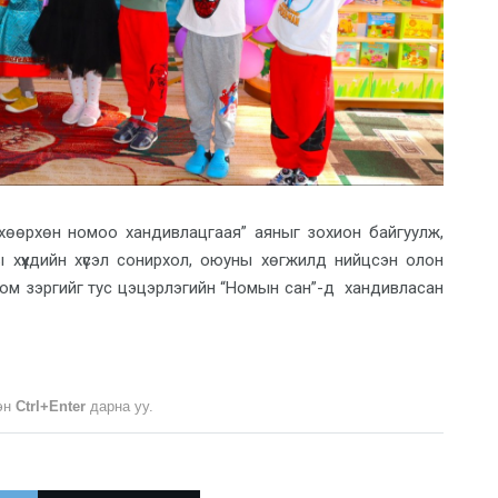
а хөөрхөн номоо хандивлацгаая” аяныг зохион байгуулж,
 хүүхдийн хүсэл сонирхол, оюуны хөгжилд нийцсэн олон
 ном зэргийг тус цэцэрлэгийн “Номын сан”-д хандивласан
лэн
Ctrl+Enter
дарна уу.