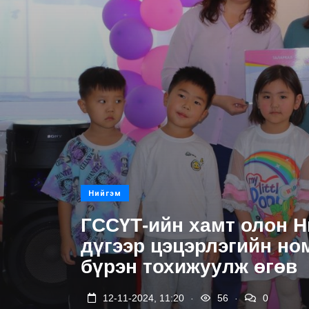
Нийгэм
ГССҮТ-ийн хамт олон Н
дүгээр цэцэрлэгийн но
бүрэн тохижуулж өгөв
.
.
12-11-2024, 11:20
56
0