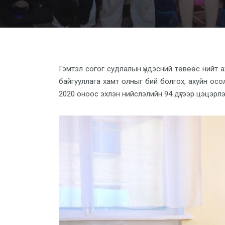
Гэмтэл согог судлалын үндэсний төвөөс нийт а
байгууллага хамт олныг бий болгох, ахуйн осол
2020 оноос эхлэн нийслэлийн 94 дүгээр цэцэрл