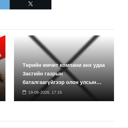
Төрийн өмчит компани анх удаа
Засгийн газрын
баталгаагүйгээр олон улсын
экспортын зээлийн санхүүжилт
19-06-2026, 17:15
босгоно