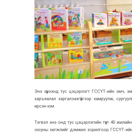
Энэ хүрээнд тус цэцэрлэгт ГССҮТ-ийн эмч, эм
харъяалал харгалзахгүйгээр хамруулж, сургуул
ирсэн юм.
Тэгвэл энэ онд тус цэцэрлэгийн түүхт 40 жилий
оюуны хөгжлийг дэмжих зорилгоор ГССҮТ-ийн 