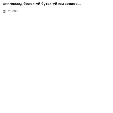
ажиллахад болохгүй бүтэхгүй юм зөндөө...
20.000