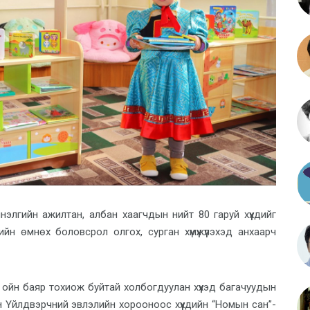
нэлгийн ажилтан, албан хаагчдын нийт 80 гаруй хүүхдийг
ийн өмнөх боловсрол олгох, сурган хүмүүжүүлэхэд анхаарч
н ойн баяр тохиож буйтай холбогдуулан хүүхэд багачуудын
Үйлдвэрчний эвлэлийн хорооноос хүүхдийн “Номын сан”-