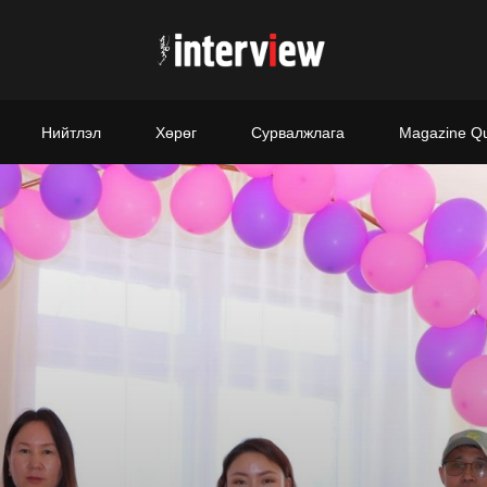
Нийтлэл
Хөрөг
Сурвалжлага
Magazine Q