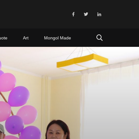
uote
Art
Mongol Made