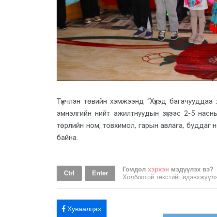
Түүнчлэн төвийн хэмжээнд “Хүүхэд багачуудда
эмнэлгийн нийт ажилтнуудын зүгээс 2-5 насны
төрлийн ном, товхимол, гарын авлага, буддаг
байна.
Гомдол
хэрхэн
мэдүүлэх вэ?
Ctrl
Enter
Холбоотой текстийг идэвхжүү
Хуваалцах