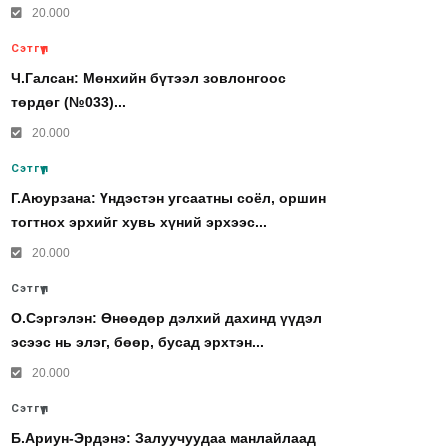
20.000
Сэтгүүл
Ч.Галсан: Мөнхийн бүтээл зовлонгоос
төрдөг (№033)...
20.000
Сэтгүүл
Г.Аюурзана: Үндэстэн угсаатны соёл, оршин
тогтнох эрхийг хувь хүний эрхээс...
20.000
Сэтгүүл
О.Сэргэлэн: Өнөөдөр дэлхий дахинд үүдэл
эсээс нь элэг, бөөр, бусад эрхтэн...
20.000
Сэтгүүл
Б.Ариун-Эрдэнэ: Залуучуудаа манлайлаад