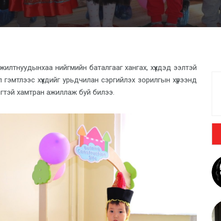
жилтнуудынхаа нийгмийн баталгааг хангах, хүүхдэд ээлтэй
 гэмтлээс хүүхдийг урьдчилан сэргийлэх зорилгын хүрээнд
эгтэй хамтран ажиллаж буй билээ.