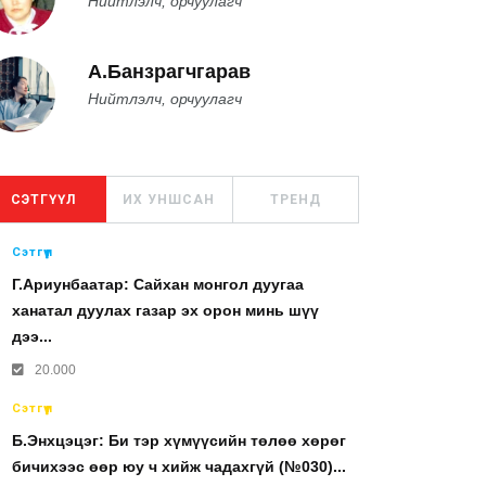
Нийтлэлч, орчуулагч
А.Банзрагчгарав
Нийтлэлч, орчуулагч
СЭТГҮҮЛ
ИХ УНШСАН
ТРЕНД
Сэтгүүл
Г.Ариунбаатар: Сайхан монгол дуугаа
ханатал дуулах газар эх орон минь шүү
дээ...
20.000
Сэтгүүл
Б.Энхцэцэг: Би тэр хүмүүсийн төлөө хөрөг
бичихээс өөр юу ч хийж чадахгүй (№030)...