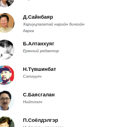
Д.Сайнбаяр
Хариуцлагатай нарийн бичгийн
дарга
Б.Алтанхуяг
Ерөнхий редактор
Н.Түвшинбат
Сэтгүүлч
С.Баясгалан
Нийтлэлч
П.Соёлдэлгэр