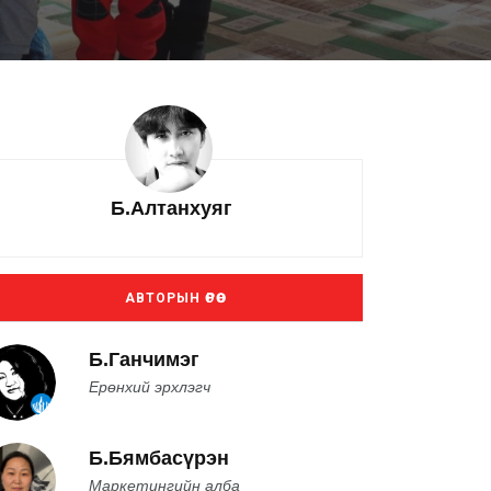
Б.Алтанхуяг
АВТОРЫН ӨРӨӨ
Б.Ганчимэг
Ерөнхий эрхлэгч
Б.Бямбасүрэн
Маркетингийн алба