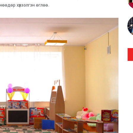
өнөөдөр хүлээлгэн өглөө.