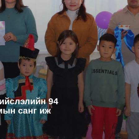
ийслэлийн 94
мын санг иж