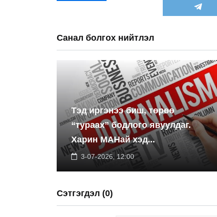
Санал болгох нийтлэл
Тэд иргэнээ биш, төрөө
“тураах” бодлого явуулдаг.
Харин МАНай хэд...
3-07-2026, 12:00
Сэтгэгдэл (0)