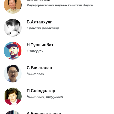
Хариуцлагатай нарийн бичгийн дарга
Б.Алтанхуяг
Ерөнхий редактор
Н.Түвшинбат
Сэтгүүлч
С.Баясгалан
Нийтлэлч
П.Соёлдэлгэр
Нийтлэлч, орчуулагч
А.Банзрагчгарав