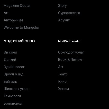
Magazine Quote
Story
Art
Сурвалжлага
Авторын өрөө
Асуулт
Welcome to Mongolia
МЭДЭЭНИЙ ӨРӨӨ
NotWrittenArt
Өв соёл
Сонгодог урлаг
Дэлхий
Book & Review
Эдийн засаг
Art
Эрүүл мэнд
Театр
Байгаль
Кино
Шинжлэх ухаан
Хөгжим
Технологи
Боловсрол