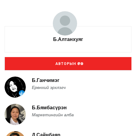
Б.Алтанхуяг
АВТОРЫН ӨРӨӨ
Б.Ганчимэг
Ерөнхий эрхлэгч
Б.Бямбасүрэн
Маркетингийн алба
Д.Сайнбаяр