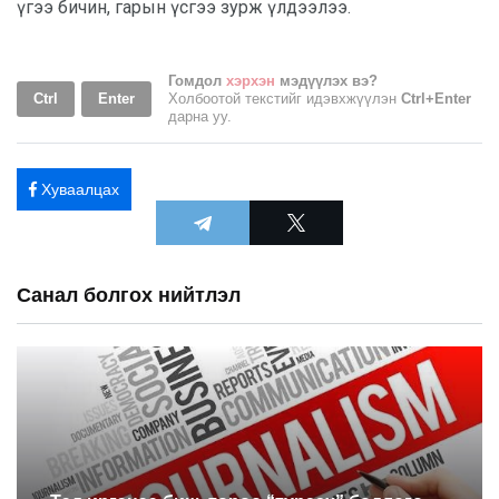
үгээ бичин, гарын үсгээ зурж үлдээлээ.
Гомдол
хэрхэн
мэдүүлэх вэ?
Ctrl
Enter
Холбоотой текстийг идэвхжүүлэн
Ctrl+Enter
дарна уу.
Хуваалцах
Санал болгох нийтлэл