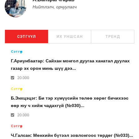
Нийтлэлч, орчуулагч
СЭТГҮҮЛ
ИХ УНШСАН
ТРЕНД
Сэтгүүл
Г.Ариунбаатар: Сайхан монгол дуугаа ханатал дуулах
газар эх орон минь шүү дээ...
20.000
Сэтгүүл
Б.Энхцэцэг: Би тэр хүмүүсийн төлөө хөрөг бичихээс
өөр юу ч хийж чадахгүй (№030)...
20.000
Сэтгүүл
Ч.Галсан: Мөнхийн бүтээл зовлонгоос төрдөг (№033)...