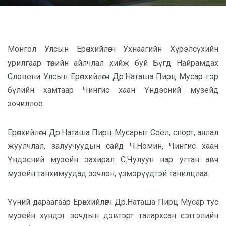
Монгол Улсын Ерөнхийлөгч Ухнаагийн Хүрэлсүхийн
урилгаар төрийн айлчлал хийж буй Бүгд Найрамдах
Словени Улсын Ерөнхийлөгч Др.Наташа Пирц Мусар гэр
бүлийн хамтаар Чингис хаан Үндэсний музейд
зочиллоо.
Ерөнхийлөгч Др.Наташа Пирц Мусарыг Соёл, спорт, аялал
жуулчлал, залуучуудын сайд Ч.Номин, Чингис хаан
Үндэсний музейн захирал С.Чулуун нар угтан авч
музейн танхимуудад зочлон, үзмэрүүдтэй танилцлаа.
Үүний дараагаар Ерөнхийлөгч Др.Наташа Пирц Мусар тус
музейн хүндэт зочдын дэвтэрт талархсан сэтгэлийн