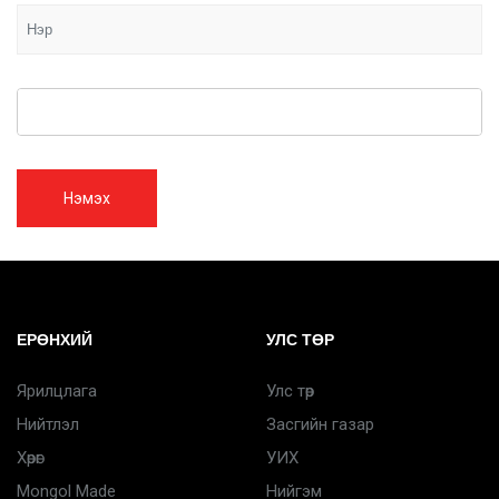
Нэмэх
ЕРӨНХИЙ
УЛС ТӨР
Ярилцлага
Улс төр
Нийтлэл
Засгийн газар
Хөрөг
УИХ
Mongol Made
Нийгэм