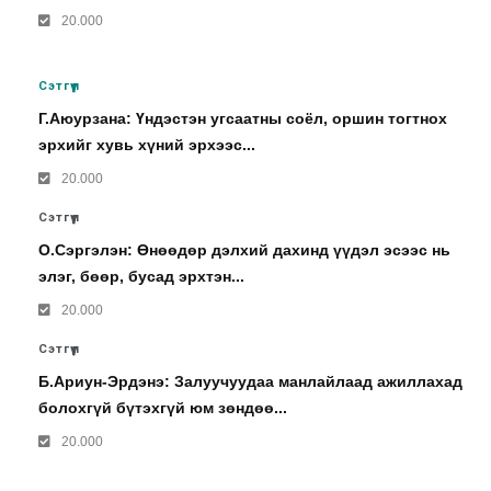
20.000
Сэтгүүл
Г.Аюурзана: Үндэстэн угсаатны соёл, оршин тогтнох
эрхийг хувь хүний эрхээс...
20.000
Сэтгүүл
О.Сэргэлэн: Өнөөдөр дэлхий дахинд үүдэл эсээс нь
элэг, бөөр, бусад эрхтэн...
20.000
Сэтгүүл
Б.Ариун-Эрдэнэ: Залуучуудаа манлайлаад ажиллахад
болохгүй бүтэхгүй юм зөндөө...
20.000