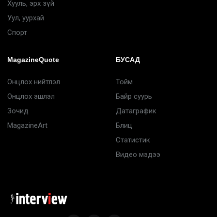
Хууль, эрх зүй
Уул, уурхай
Спорт
MagazineQuote
БУСАД
Онцлох нийтлэл
Тойм
Онцлох эшлэл
Байр суурь
Зочид
Датаграфик
MagazineArt
Блиц
Статистик
Видео мэдээ