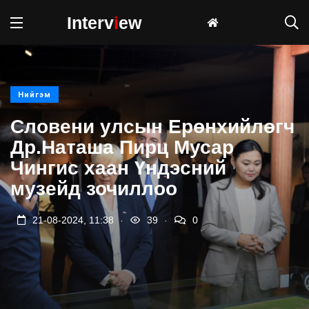
Interv
i
ew
Нийгэм
Словени улсын Ерөнхийлөгч
Др.Наташа Пирц Мусар
Чингис хаан Үндэсний
музейд зочиллоо
.
.
21-08-2024, 11:38
39
0