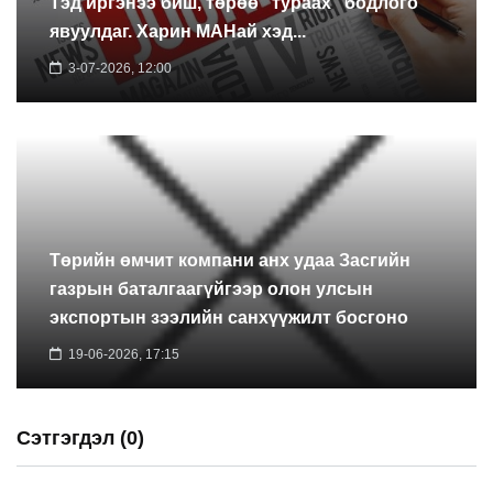
Тэд иргэнээ биш, төрөө “тураах” бодлого
явуулдаг. Харин МАНай хэд...
3-07-2026, 12:00
Төрийн өмчит компани анх удаа Засгийн
газрын баталгаагүйгээр олон улсын
экспортын зээлийн санхүүжилт босгоно
19-06-2026, 17:15
Сэтгэгдэл (0)