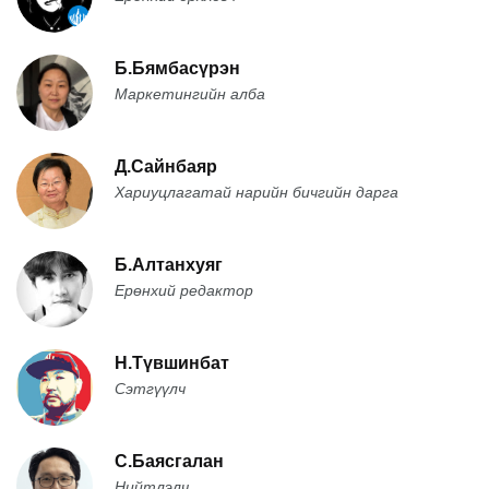
Б.Бямбасүрэн
Маркетингийн алба
Д.Сайнбаяр
Хариуцлагатай нарийн бичгийн дарга
Б.Алтанхуяг
Ерөнхий редактор
Н.Түвшинбат
Сэтгүүлч
С.Баясгалан
Нийтлэлч