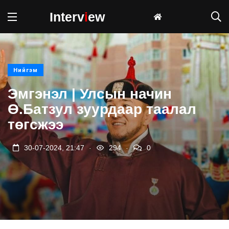
Interv
i
ew
Нийгэм
Эмгэнэл | Улсын начин
Ө.Батзул зуурдаар таалал
төгсжээ
.
.
30-07-2024, 21:47
294
0