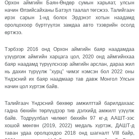
Орхон аймгийн Баян-Өндөр сумын харьяат, улсын
начин Өлзийсайханы Батзул таалал төгсжээ. Талийгаач
ирэх сарын 1-нд болох Эрдэнэт хотын наадамд
оролцохоор бүртгүүлэх замдаа авто тээврийн осолд
өртжээ.
Тэрбээр 2016 онд Орхон аймгийн баяр наадамдаа
үзүүрлэж аймгийн харцага цол, 2020 онд аймгийнхаа
баяр наадамд түрүүлснээр аймгийн арслан, дараа жил
нь дахин түрүүлж "хурц" чимэг нэмсэн бол 2022 оны
Үндэсний их баяр наадмаар тав давж Монгол Улсын
начин цол хүртэж байв.
Талийгаач Үндэсний бөхөөр амжилттай барилдахаас
гадна бөхийн төрлүүдээр тив дэлхийд амжилт үзүүлж
байв. Тодруулбал чөлөөт бөхийн 97 кг-д ААШТ-ээс
хошой мөнгөн (2019, 2022) медаль хүртэж, ДАШТ-д
таван удаа оролцохдоо 2018 онд шагналт VIII байр,