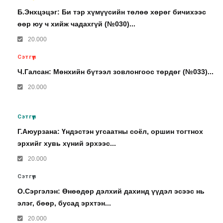
Б.Энхцэцэг: Би тэр хүмүүсийн төлөө хөрөг бичихээс
өөр юу ч хийж чадахгүй (№030)...
20.000
Сэтгүүл
Ч.Галсан: Мөнхийн бүтээл зовлонгоос төрдөг (№033)...
20.000
Сэтгүүл
Г.Аюурзана: Үндэстэн угсаатны соёл, оршин тогтнох
эрхийг хувь хүний эрхээс...
20.000
Сэтгүүл
О.Сэргэлэн: Өнөөдөр дэлхий дахинд үүдэл эсээс нь
элэг, бөөр, бусад эрхтэн...
20.000