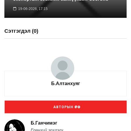
19-06-2026, 17:15
Сэтгэгдэл (0)
Б.Алтанхуяг
АВТОРЫН ӨРӨӨ
Б.Ганчимэг
Ерөнхий эрхлэгч