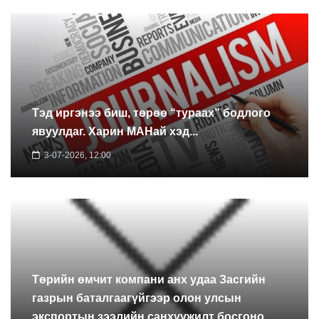
Тэд иргэнээ биш, төрөө “тураах” бодлого
явуулдаг. Харин МАНай хэд...
3-07-2026, 12:00
Төрийн өмчит компани анх удаа Засгийн
газрын баталгаагүйгээр олон улсын
экспортын зээлийн санхүүжилт босгоно