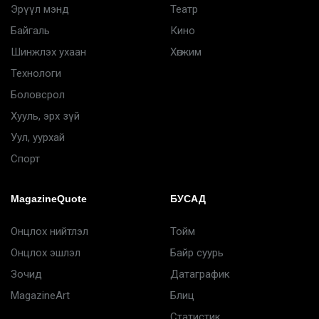
Эрүүл мэнд
Театр
Байгаль
Кино
Шинжлэх ухаан
Хөгжим
Технологи
Боловсрол
Хууль, эрх зүй
Уул, уурхай
Спорт
MagazineQuote
БУСАД
Онцлох нийтлэл
Тойм
Онцлох эшлэл
Байр суурь
Зочид
Датаграфик
MagazineArt
Блиц
Статистик