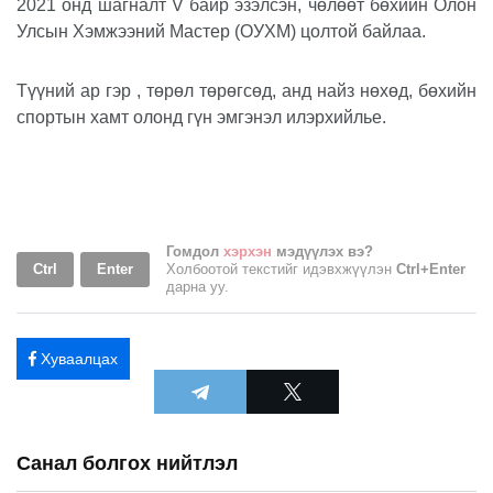
2021 онд шагналт V байр эзэлсэн, чөлөөт бөхийн Олон
Улсын Хэмжээний Мастер (ОУХМ) цолтой байлаа.
Түүний ар гэр , төрөл төрөгсөд, анд найз нөхөд, бөхийн
спортын хамт олонд гүн эмгэнэл илэрхийлье.
Гомдол
хэрхэн
мэдүүлэх вэ?
Ctrl
Enter
Холбоотой текстийг идэвхжүүлэн
Ctrl+Enter
дарна уу.
Хуваалцах
Санал болгох нийтлэл