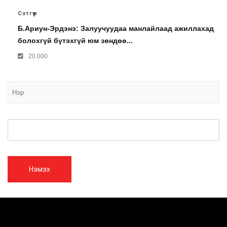
Сэтгүүл
Б.Ариун-Эрдэнэ: Залуучуудаа манлайлаад ажиллахад
болохгүй бүтэхгүй юм зөндөө...
20.000
Нэмэх