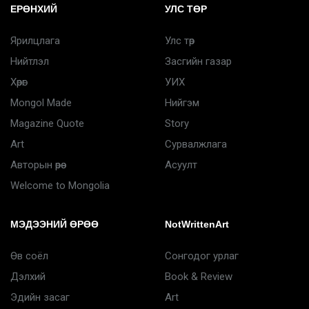
ЕРӨНХИЙ
УЛС ТӨР
Ярилцлага
Улс төр
Нийтлэл
Засгийн газар
Хөрөг
УИХ
Mongol Made
Нийгэм
Magazine Quote
Story
Art
Сурвалжлага
Авторын өрөө
Асуулт
Welcome to Mongolia
МЭДЭЭНИЙ ӨРӨӨ
NotWrittenArt
Өв соёл
Сонгодог урлаг
Дэлхий
Book & Review
Эдийн засаг
Art