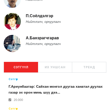
П.Соёлдэлгэр
Нийтлэлч, орчуулагч
А.Банзрагчгарав
Нийтлэлч, орчуулагч
СЭТГҮҮЛ
ИХ УНШСАН
ТРЕНД
Сэтгүүл
Г.Ариунбаатар: Сайхан монгол дуугаа ханатал дуулах
газар эх орон минь шүү дээ...
20.000
Сэтгүүл