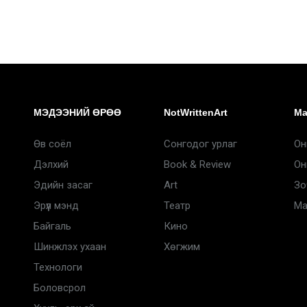
МЭДЭЭНИЙ ӨРӨӨ
NotWrittenArt
Ma
Өв соёл
Сонгодог урлаг
Он
Дэлхий
Book & Review
Он
Эдийн засаг
Art
Зо
Эрүүл мэнд
Театр
Ma
Байгаль
Кино
Шинжлэх ухаан
Хөгжим
Технологи
Боловсрол