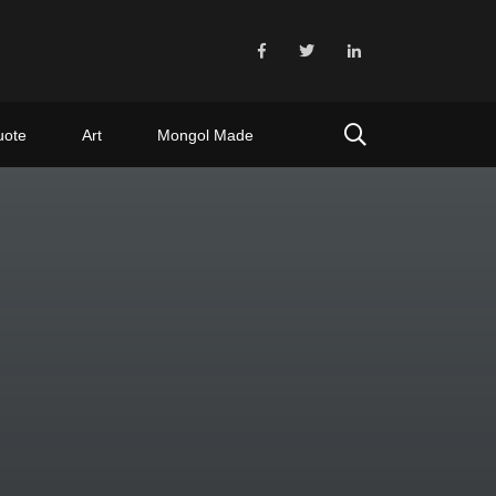
uote
Art
Mongol Made