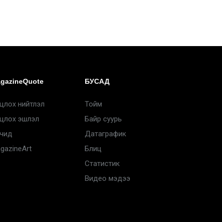
gazineQuote
БУСАД
цлох нийтлэл
Тойм
цлох эшлэл
Байр суурь
чид
Датаграфик
gazineArt
Блиц
Статистик
Видео мэдээ