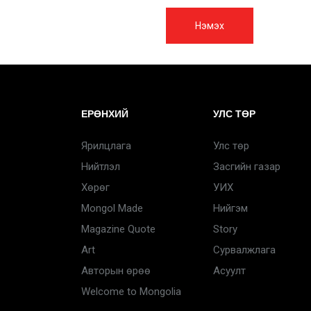
Нэмэх
ЕРӨНХИЙ
УЛС ТӨР
Ярилцлага
Улс төр
Нийтлэл
Засгийн газар
Хөрөг
УИХ
Mongol Made
Нийгэм
Magazine Quote
Story
Art
Сурвалжлага
Авторын өрөө
Асуулт
Welcome to Mongolia