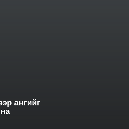
ээр ангийг
йна