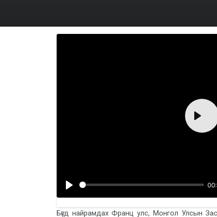
Play
00
Бүгд найрамдах Франц улс, Монгол Улсын Засг