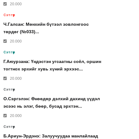
20.000
Сэтгүүл
Ч.Галсан: Мөнхийн бүтээл зовлонгоос
төрдөг (№033)...
20.000
Сэтгүүл
Г.Аюурзана: Үндэстэн угсаатны соёл, оршин
тогтнох эрхийг хувь хүний эрхээс...
20.000
Сэтгүүл
О.Сэргэлэн: Өнөөдөр дэлхий дахинд үүдэл
эсээс нь элэг, бөөр, бусад эрхтэн...
20.000
Сэтгүүл
Б.Ариун-Эрдэнэ: Залуучуудаа манлайлаад