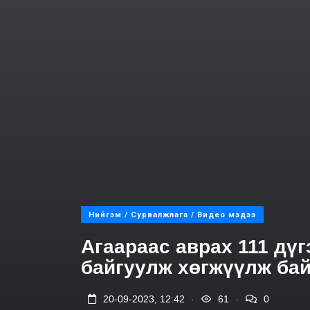
Нийгэм / Сурвалжлага / Видео мэдээ
Агаараас аврах 111 дүг
байгуулж хөгжүүлж ба
.
.
20-09-2023, 12:42
61
0