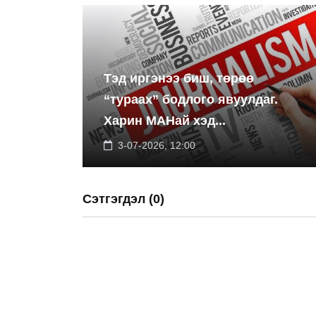
Тэд иргэнээ биш, төрөө
“тураах” бодлого явуулдаг.
Харин МАНай хэд...
3-07-2026, 12:00
Сэтгэгдэл (0)