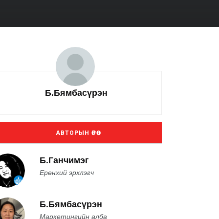
Б.Бямбасүрэн
АВТОРЫН ӨРӨӨ
Б.Ганчимэг
Ерөнхий эрхлэгч
Б.Бямбасүрэн
Маркетингийн алба