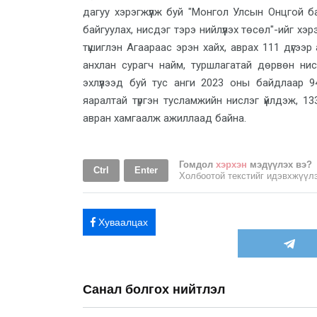
дагуу хэрэгжүүлж буй "Монгол Улсын Онцгой б
байгуулах, нисдэг тэрэ нийлүүлэх төсөл"-ийг хэр
түшиглэн Агаараас эрэн хайх, аврах 111 дүгээр
анхлан сурагч найм, туршлагатай дөрвөн нис
эхлүүлээд буй тус анги 2023 оны байдлаар 
яаралтай түргэн тусламжийн нислэг үйлдэж, 1
авран хамгаалж ажиллаад байна.
Гомдол
хэрхэн
мэдүүлэх вэ?
Ctrl
Enter
Холбоотой текстийг идэвхжүү
Хуваалцах
Санал болгох нийтлэл