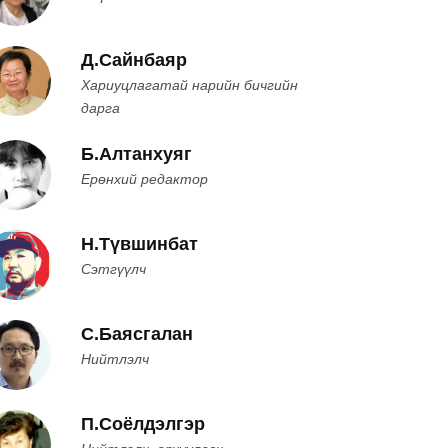
Д.Сайнбаяр
Хариуцлагатай нарийн бичгийн
дарга
Б.Алтанхуяг
Ерөнхий редактор
Н.Түвшинбат
Сэтгүүлч
С.Баясгалан
Нийтлэлч
П.Соёлдэлгэр