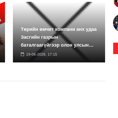
Төрийн өмчит компани анх удаа
Засгийн газрын
баталгаагүйгээр олон улсын
экспортын зээлийн санхүүжилт
19-06-2026, 17:15
босгоно