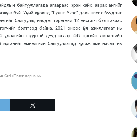
айдлын байгууллагада агаараас эрэн хайх, аврах ангийг
эгжүүлж буй. Үүний хүрээнд "Буянт-Ухаа" дахь нисэх буудлыг
 ангийг байгуулж, нисдэг тэрэгний 12 нисгэгч бэлтгэхээс
гэгчийг бэлтгээд байна. 2021 оноос үйл ажиллагааг нь
94 удаагийн шуурхай дуудлагаар 447 цагийн эмнэлгийн
33 иргэнийг эмнэлгийн байгууллагад хүргэж амь насыг нь
лэн
Ctrl+Enter
дарна уу.