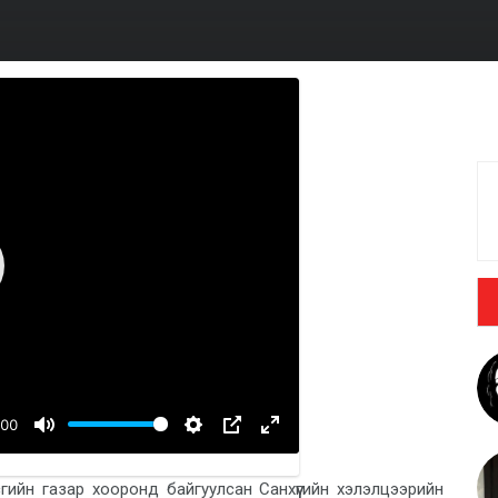
:00
ийн газар хооронд байгуулсан Санхүүгийн хэлэлцээрийн