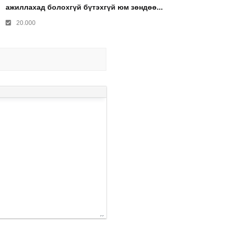
ажиллахад болохгүй бүтэхгүй юм зөндөө...
20.000