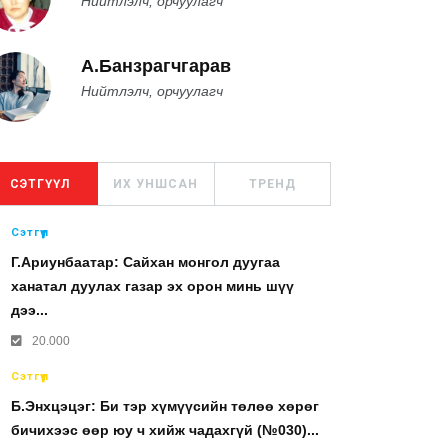
Нийтлэлч, орчуулагч
А.Банзрагчгарав
Нийтлэлч, орчуулагч
СЭТГҮҮЛ
ИХ УНШСАН
ТРЕНД
Сэтгүүл
Г.Ариунбаатар: Сайхан монгол дуугаа
ханатал дуулах газар эх орон минь шүү
дээ...
20.000
Сэтгүүл
Б.Энхцэцэг: Би тэр хүмүүсийн төлөө хөрөг
бичихээс өөр юу ч хийж чадахгүй (№030)...