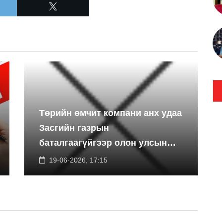
Төрийн өмчит компани анх удаа
Засгийн газрын
баталгаагүйгээр олон улсын
экспортын зээлийн санхүүжилт
19-06-2026, 17:15
босгоно