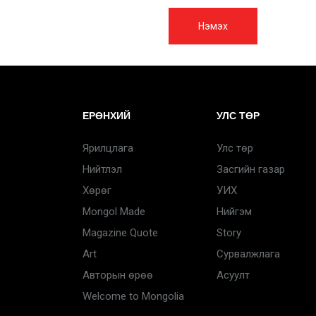
Нэмэх
ЕРӨНХИЙ
УЛС ТӨР
Ярилцлага
Улс төр
Нийтлэл
Засгийн газар
Хөрөг
УИХ
Mongol Made
Нийгэм
Magazine Quote
Story
Art
Сурвалжлага
Авторын өрөө
Асуулт
Welcome to Mongolia