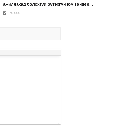
ажиллахад болохгүй бүтэхгүй юм зөндөө...
20.000