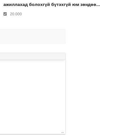
ажиллахад болохгүй бүтэхгүй юм зөндөө...
20.000