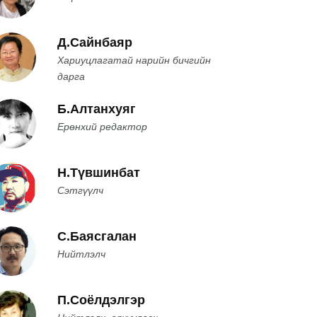
Д.Сайнбаяр
Хариуцлагатай нарийн бичгийн
дарга
Б.Алтанхуяг
Ерөнхий редактор
Н.Түвшинбат
Сэтгүүлч
С.Баясгалан
Нийтлэлч
П.Соёлдэлгэр