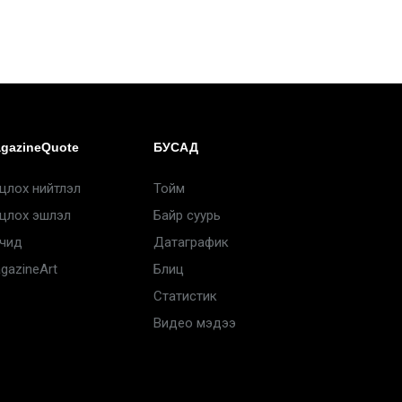
gazineQuote
БУСАД
цлох нийтлэл
Тойм
цлох эшлэл
Байр суурь
чид
Датаграфик
gazineArt
Блиц
Статистик
Видео мэдээ