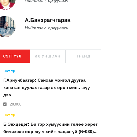
Нийтлэлч, орчуулагч
А.Банзрагчгарав
Нийтлэлч, орчуулагч
СЭТГҮҮЛ
ИХ УНШСАН
ТРЕНД
Сэтгүүл
Г.Ариунбаатар: Сайхан монгол дуугаа
ханатал дуулах газар эх орон минь шүү
дээ...
20.000
Сэтгүүл
Б.Энхцэцэг: Би тэр хүмүүсийн төлөө хөрөг
бичихээс өөр юу ч хийж чадахгүй (№030)...