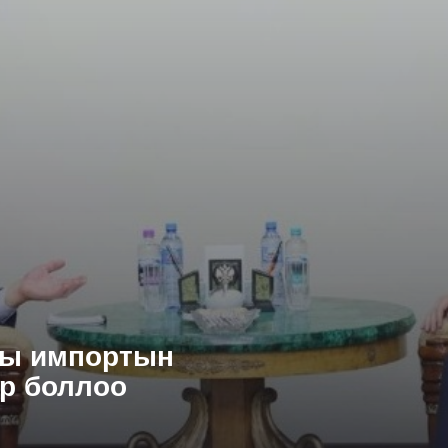
ны импортын
эр боллоо