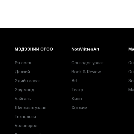
МЭДЭЭНИЙ ӨРӨӨ
NotWrittenArt
Ma
Өв соёл
Сонгодог урлаг
Он
Дэлхий
Book & Review
Он
Эдийн засаг
Art
Зо
Эрүүл мэнд
Театр
Ma
Байгаль
Кино
Шинжлэх ухаан
Хөгжим
Технологи
Боловсрол