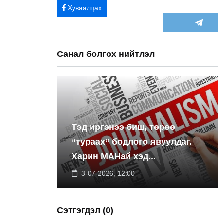
Хуваалцах
Санал болгох нийтлэл
Тэд иргэнээ биш, төрөө
“тураах” бодлого явуулдаг.
Харин МАНай хэд...
3-07-2026, 12:00
Сэтгэгдэл (0)