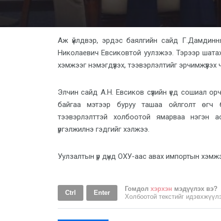
Аж үйлдвэр, эрдэс баялгийн сайд Г.Дамдин
Николаевич Евсиковтой уулзжээ. Тэрээр шатах
хэмжээг нэмэгдүүлэх, тээвэрлэлтийг эрчимжүүлэх
Элчин сайд А.Н. Евсиков сүүлийн үед сошиал о
байгаа мэтээр буруу ташаа ойлголт өгч б
тээвэрлэлттэй холбоотой ямарваа нэгэн асуу
үргэлжилнэ
гэдгийг хэлжээ.
Уулзалтын үр дүнд ОХУ-аас авах импортын хэмжэ
Гомдол
хэрхэн
мэдүүлэх вэ?
Ctrl
Enter
Холбоотой текстийг идэвхжүү