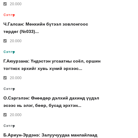
20.000
Сэтгүүл
Ч.Галсан: Мөнхийн бүтээл зовлонгоос
төрдөг (№033)...
20.000
Сэтгүүл
Г.Аюурзана: Үндэстэн угсаатны соёл, оршин
тогтнох эрхийг хувь хүний эрхээс...
20.000
Сэтгүүл
О.Сэргэлэн: Өнөөдөр дэлхий дахинд үүдэл
эсээс нь элэг, бөөр, бусад эрхтэн...
20.000
Сэтгүүл
Б.Ариун-Эрдэнэ: Залуучуудаа манлайлаад