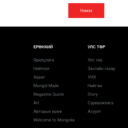
Нэмэх
ЕРӨНХИЙ
УЛС ТӨР
Ярилцлага
Улс төр
Нийтлэл
Засгийн газар
Хөрөг
УИХ
Mongol Made
Нийгэм
Magazine Quote
Story
Art
Сурвалжлага
Авторын өрөө
Асуулт
Welcome to Mongolia