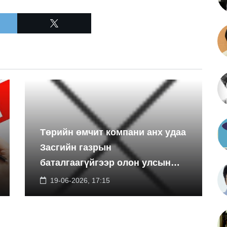
Төрийн өмчит компани анх удаа
Засгийн газрын
баталгаагүйгээр олон улсын
экспортын зээлийн санхүүжилт
19-06-2026, 17:15
босгоно