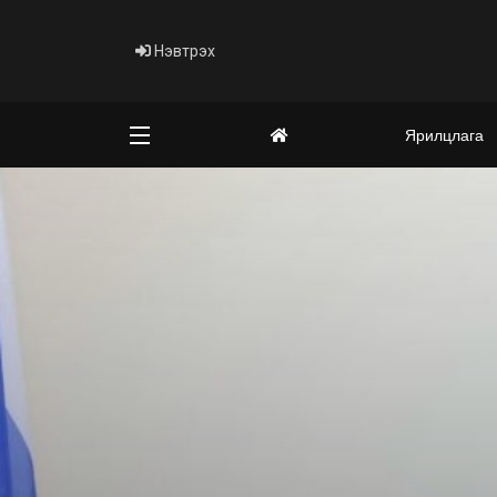
Нэвтрэх
Ярилцлага