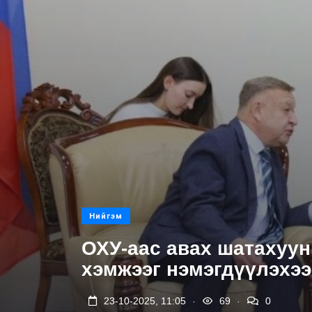
Нийгэм
ОХУ-аас авах шатахуу
хэмжээг нэмэгдүүлэхэ
.
.
23-10-2025, 11:05
69
0