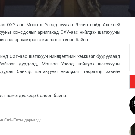
ням ОХУ-аас Монгол Улсад суугаа Элчин сайд Алексей
ууны хомсдолыг арилгахад ОХУ-аас нийлүүлэх шатахууны
 чиглэлээр хамтран ажиллахыг хүссэн байна.
рчинд ОХУ-аас шатахуун нийлүүлэлтийн хэмжээг бууруулаад
айгааг дурдаад,
Монгол Улсад нийлүүлэх шатахууны
дал байхгүй, шатахууны нийлүүлэлт тасрахгүй, хэвийн
эг нэмэгдүүлэхээр болсон байна.
лэн
Ctrl+Enter
дарна уу.