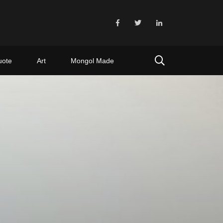
uote
Art
Mongol Made