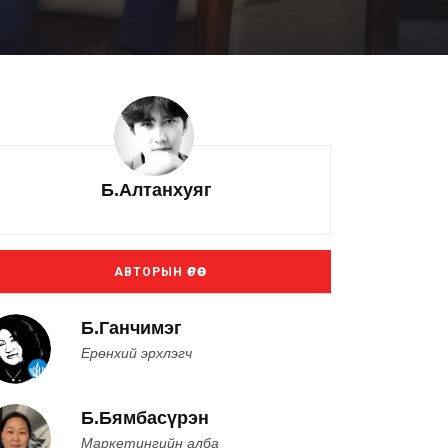
Б.Алтанхуяг
АВТОРЫН ӨРӨӨ
Б.Ганчимэг
Ерөнхий эрхлэгч
Б.Бямбасүрэн
Маркетингийн алба