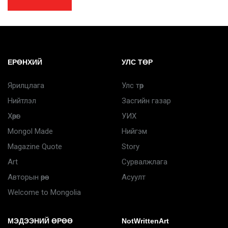
ЕРӨНХИЙ
УЛС ТӨР
Ярилцлага
Улс төр
Нийтлэл
Засгийн газар
Хөрөг
УИХ
Mongol Made
Нийгэм
Magazine Quote
Story
Art
Сурвалжлага
Авторын өрөө
Асуулт
Welcome to Mongolia
МЭДЭЭНИЙ ӨРӨӨ
NotWrittenArt