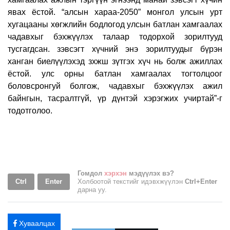
явах ёстой. “алсын хараа-2050” монгол улсын урт
хугацааны хөгжлийн бодлогод улсын батлан хамгаалах
чадавхыг бэхжүүлэх талаар тодорхой зорилтууд
тусгагдсан. зэвсэгт хүчний энэ зорилтуудыг бүрэн
ханган биелүүлэхэд зхжш зүтгэх хүч нь болж ажиллах
ёстой. улс орны батлан хамгаалах тогтолцоог
боловсронгуй болгож, чадавхыг бэхжүүлэх ажил
байнгын, тасралтгүй, үр дүнтэй хэрэгжих учиртай
”-
г
тодотголоо.
Гомдол
хэрхэн
мэдүүлэх вэ?
Ctrl
Enter
Холбоотой текстийг идэвхжүүлэн
Ctrl+Enter
дарна уу.
Хуваалцах