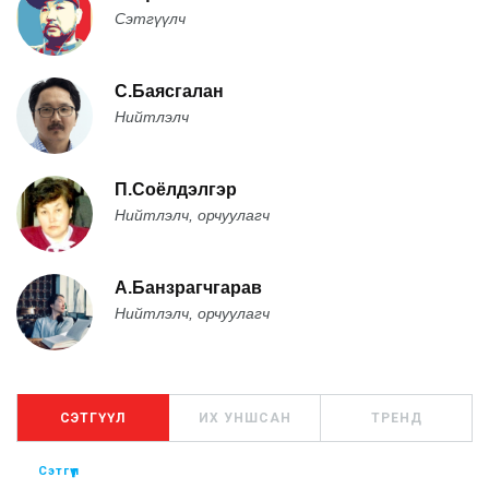
Сэтгүүлч
С.Баясгалан
Нийтлэлч
П.Соёлдэлгэр
Нийтлэлч, орчуулагч
А.Банзрагчгарав
Нийтлэлч, орчуулагч
СЭТГҮҮЛ
ИХ УНШСАН
ТРЕНД
Сэтгүүл