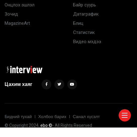
Онцлох эшлэл
Байр суурь
Зочид
Датаграфик
MagazineArt
Блиц
Статистик
Видео мэдээ
Цахим хаяг
Бидний тухай
Холбоо барих
Санал хүсэлт
© Copyright 2024
. ebo ©
- All Rights Reserved.