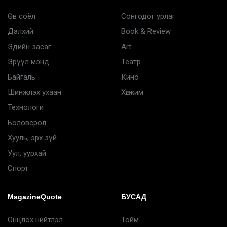
Өв соёл
Сонгодог урлаг
Дэлхий
Book & Review
Эдийн засаг
Art
Эрүүл мэнд
Театр
Байгаль
Кино
Шинжлэх ухаан
Хөгжим
Технологи
Боловсрол
Хууль, эрх зүй
Уул, уурхай
Спорт
MagazineQuote
БУСАД
Онцлох нийтлэл
Тойм