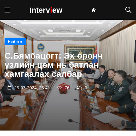
Interv
i
ew
Нийгэм
С.Бямбацогт: Эх оронч
үзлийн цөм нь батлан
хамгаалах салбар
.
.
25-07-2024, 23:41
76
0