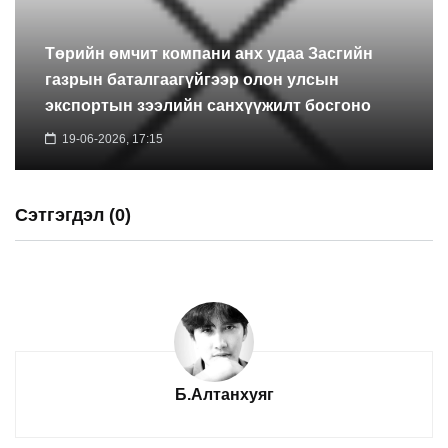
Төрийн өмчит компани анх удаа Засгийн
газрын баталгаагүйгээр олон улсын
экспортын зээлийн санхүүжилт босгоно
19-06-2026, 17:15
Сэтгэгдэл (0)
Б.Алтанхуяг