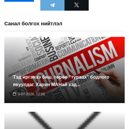
Санал болгох нийтлэл
Тэд иргэнээ биш, төрөө “тураах” бодлого
явуулдаг. Харин МАНай хэд...
3-07-2026, 12:00