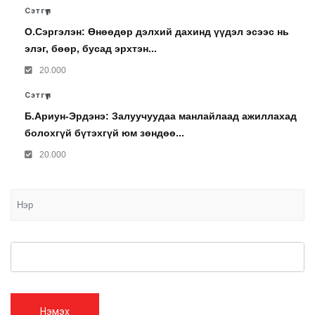
Сэтгүүл
О.Сэргэлэн: Өнөөдөр дэлхий дахинд үүдэл эсээс нь
элэг, бөөр, бусад эрхтэн...
20.000
Сэтгүүл
Б.Ариун-Эрдэнэ: Залуучуудаа манлайлаад ажиллахад
болохгүй бүтэхгүй юм зөндөө...
20.000
Нэмэх