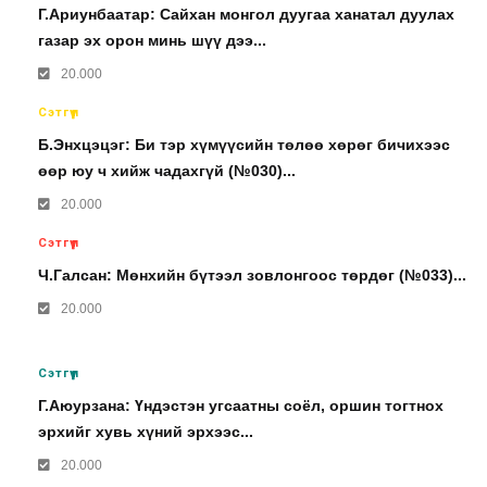
Г.Ариунбаатар: Сайхан монгол дуугаа ханатал дуулах
газар эх орон минь шүү дээ...
20.000
Сэтгүүл
Б.Энхцэцэг: Би тэр хүмүүсийн төлөө хөрөг бичихээс
өөр юу ч хийж чадахгүй (№030)...
20.000
Сэтгүүл
Ч.Галсан: Мөнхийн бүтээл зовлонгоос төрдөг (№033)...
20.000
Сэтгүүл
Г.Аюурзана: Үндэстэн угсаатны соёл, оршин тогтнох
эрхийг хувь хүний эрхээс...
20.000