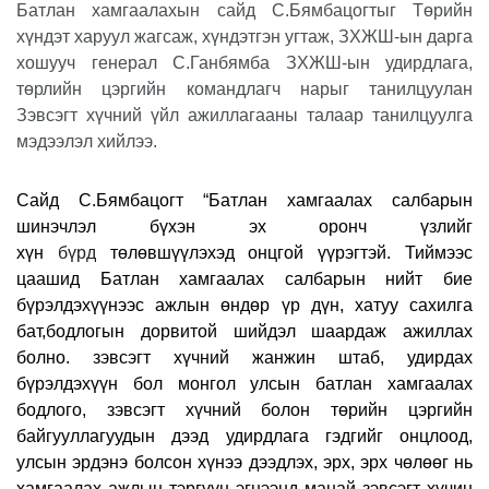
Батлан хамгаалахын сайд С.Бямбацогтыг Төрийн
хүндэт харуул жагсаж, хүндэтгэн угтаж, ЗХЖШ-ын дарга
хошууч генерал С.Ганбямба ЗХЖШ-ын удирдлага,
төрлийн цэргийн командлагч нарыг танилцуулан
Зэвсэгт хүчний үйл ажиллагааны талаар танилцуулга
мэдээлэл хийлээ.
Сайд С.Бямбацогт
“
Батлан хамгаалах салбарын
шинэчлэл бүхэн эх оронч үзлийг
хүн
бүрд
төлөвшүүлэхэд онцгой үүрэгтэй. Тиймээс
цаашид Батлан хамгаалах салбарын нийт бие
бүрэлдэхүүнээс ажлын
өндөр үр дүн, хатуу сахилга
бат,
бодлогын дорвитой шийдэл шаардаж ажиллах
болно. зэвсэгт хүчний жанжин штаб, удирдах
бүрэлдэхүүн бол монгол улсын батлан хамгаалах
бодлого, зэвсэгт хүчний болон төрийн цэргийн
байгууллагуудын дээд удирдлага гэдгийг онцлоод,
улсын эрдэнэ болсон хүнээ дээдлэх, эрх, эрх чөлөөг нь
хамгаалах ажлын тэргүүн эгнээнд манай зэвсэгт хүчин