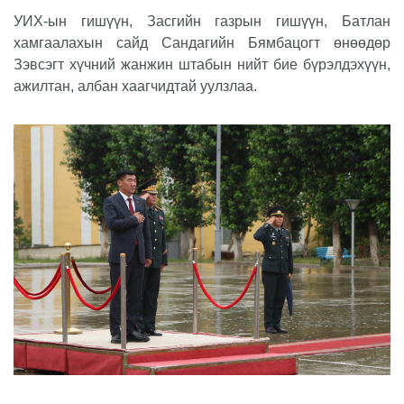
УИХ-ын гишүүн, Засгийн газрын гишүүн, Батлан
хамгаалахын сайд Сандагийн Бямбацогт өнөөдөр
Зэвсэгт хүчний жанжин штабын нийт бие бүрэлдэхүүн,
ажилтан, албан хаагчидтай уулзлаа.