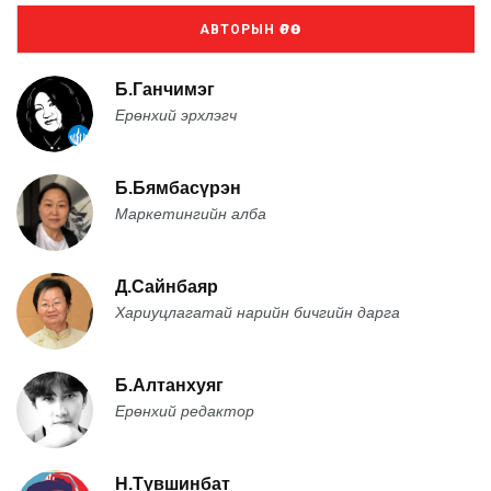
АВТОРЫН ӨРӨӨ
Б.Ганчимэг
Ерөнхий эрхлэгч
Б.Бямбасүрэн
Маркетингийн алба
Д.Сайнбаяр
Хариуцлагатай нарийн бичгийн дарга
Б.Алтанхуяг
Ерөнхий редактор
Н.Түвшинбат