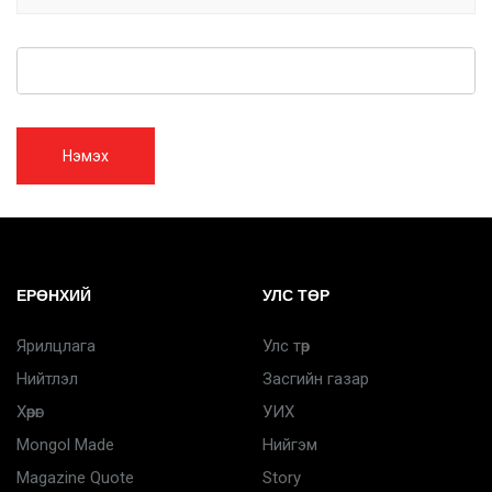
Нэмэх
ЕРӨНХИЙ
УЛС ТӨР
Ярилцлага
Улс төр
Нийтлэл
Засгийн газар
Хөрөг
УИХ
Mongol Made
Нийгэм
Magazine Quote
Story