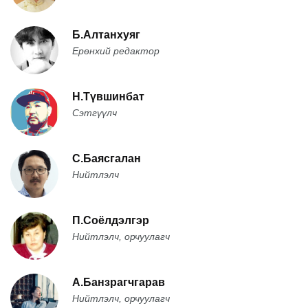
Б.Алтанхуяг
Ерөнхий редактор
Н.Түвшинбат
Сэтгүүлч
С.Баясгалан
Нийтлэлч
П.Соёлдэлгэр
Нийтлэлч, орчуулагч
А.Банзрагчгарав
Нийтлэлч, орчуулагч