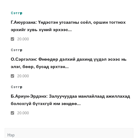
Сэтгүүл
Г.Аюурзана: Үндэстэн угсаатны соёл, оршин тогтнох
эрхийг хувь хүний эрхээс...
20.000
Сэтгүүл
О.Сэргэлэн: Өнөөдөр дэлхий дахинд үүдэл эсээс нь
элэг, бөөр, бусад эрхтэн...
20.000
Сэтгүүл
Б.Ариун-Эрдэнэ: Залуучуудаа манлайлаад ажиллахад
болохгүй бүтэхгүй юм зөндөө...
20.000