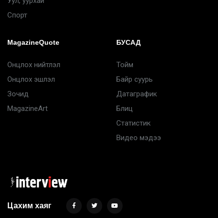
Уул, уурхай
Спорт
MagazineQuote
БУСАД
Онцлох нийтлэл
Тойм
Онцлох эшлэл
Байр суурь
Зочид
Датаграфик
MagazineArt
Блиц
Статистик
Видео мэдээ
Цахим хаяг