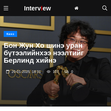
Interv
i
ew
Кино
Бон Жун Хо шинэ уран
бүтээлийнхээ нээлтийг
Берлинд хийнэ
.
.
20-01-2025, 18:31
107
0