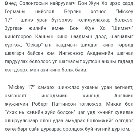
Өмнөд Солонгосын найруулагч Бон Жун Хо ирэх сард
Германы нийслэл Берлин хотноо
“
Mickey
17
”
шинэ
уран бүтээлээ толилуулахаар болжээ.
Зургаан жилийн өмнө Бон
Жун Хо “Шимэгч
”
киногоороо
Каннын
кино наадмын дээд шагналыг
хүртэж, “
Оскар
”-
ын
наадмын ш
илдэг кино
төрөлд
шалгарч байсан юм. Ингэснээр
Академийн шагнал
гардуулах ёслол
оос уг шагналыг хүртсэн анхны гадаад
хэл дээрх, мөн ази кино болж байв.
“
Mickey 17
” хэмээх
шинжлэх ухааны
уран
зөгнөлт
,
эмгэнэлт
инээдмийн кинонд
Английн
жүжигчин
Роберт Паттинсон тогло
жээ. Микки бол
“Үхэх нь хэвийн зүйл болсон” цаг үед хүнийг хувилан
олшруулснаар
олон удаа амьдрах боломжийг олгодог
хөтөлбөрт сайн дураараа
оролцож буй нэгний дүр юм.