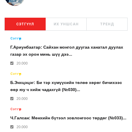
СЭТГҮҮЛ
ИХ УНШСАН
ТРЕНД
Сэтгүүл
Г.Ариунбаатар: Сайхан монгол дуугаа ханатал дуулах
газар эх орон минь шүү дээ...
20.000
Сэтгүүл
Б.Энхцэцэг: Би тэр хүмүүсийн төлөө хөрөг бичихээс
өөр юу ч хийж чадахгүй (№030)...
20.000
Сэтгүүл
Ч.Галсан: Мөнхийн бүтээл зовлонгоос төрдөг (№033)...
20.000