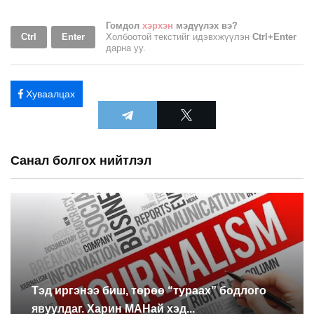
Гомдол
хэрхэн
мэдүүлэх вэ?
Ctrl
Enter
Холбоотой текстийг идэвхжүүлэн
Ctrl+Enter
дарна уу.
Хуваалцах
Санал болгох нийтлэл
Тэд иргэнээ биш, төрөө “тураах” бодлого
явуулдаг. Харин МАНай хэд...