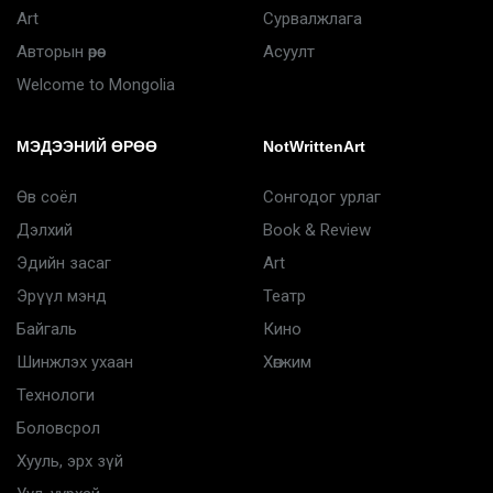
Art
Сурвалжлага
Авторын өрөө
Асуулт
Welcome to Mongolia
МЭДЭЭНИЙ ӨРӨӨ
NotWrittenArt
Өв соёл
Сонгодог урлаг
Дэлхий
Book & Review
Эдийн засаг
Art
Эрүүл мэнд
Театр
Байгаль
Кино
Шинжлэх ухаан
Хөгжим
Технологи
Боловсрол
Хууль, эрх зүй