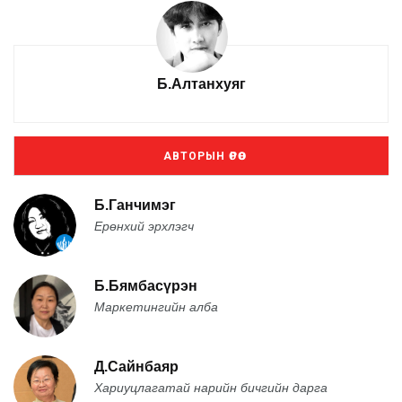
Б.Алтанхуяг
АВТОРЫН ӨРӨӨ
Б.Ганчимэг
Ерөнхий эрхлэгч
Б.Бямбасүрэн
Маркетингийн алба
Д.Сайнбаяр
Хариуцлагатай нарийн бичгийн дарга