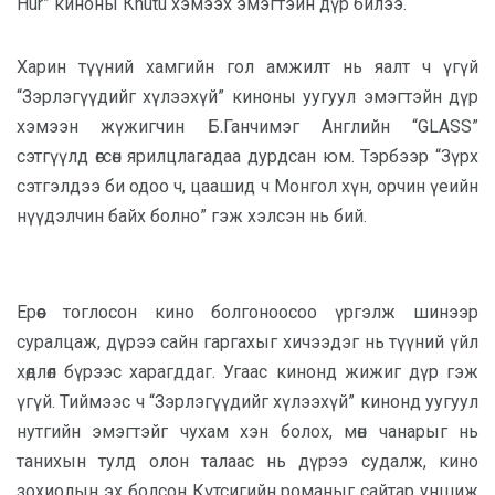
Hur” киноны Кhutu хэмээх эмэгтэйн дүр билээ.
Харин түүний хамгийн гол амжилт нь яалт ч үгүй
“Зэрлэгүүдийг хүлээхүй” киноны уугуул эмэгтэйн дүр
хэмээн жүжигчин Б.Ганчимэг Английн “GLASS”
сэтгүүлд өгсөн ярилцлагадаа дурдсан юм. Тэрбээр “Зүрх
сэтгэлдээ би одоо ч, цаашид ч Монгол хүн, орчин үеийн
нүүдэлчин байх болно” гэж хэлсэн нь бий.
Ерөөс тоглосон кино болгоноосоо үргэлж шинээр
суралцаж, дүрээ сайн гаргахыг хичээдэг нь түүний үйл
хөдлөл бүрээс харагддаг. Угаас кинонд жижиг дүр гэж
үгүй. Тиймээс ч “Зэрлэгүүдийг хүлээхүй” кинонд уугуул
нутгийн эмэгтэйг чухам хэн болох, мөн чанарыг нь
танихын тулд олон талаас нь дүрээ судалж, кино
зохиолын эх болсон Күтсигийн романыг сайтар уншиж