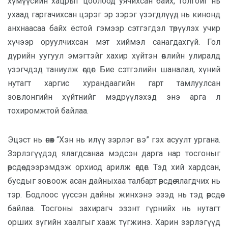
хүмүүсийн хацрыг цоолоод уячихсан байх, толгойг нь
ухаад гаргачихсан цэрэг эр зэрэг үзэгдлүүд нь кинонд
анхнаасаа байх ёстой гэмээр сэтгэгдэл төрүүлэх учир
хүчээр оруулчихсан мэт хиймэл санагдахгүй. Гол
дүрийн уугуул эмэгтэйг хахир хүйтэн өвлийн улиралд
үзэгчдэд таниулж өгдөг. Бие сэтгэлийн шаналал, хүний
нутагт харгис хурандаагийн гарт тамлуулсан
зовлонгийн хүйтнийг мэдрүүлэхэд энэ арга л
тохиромжтой байлаа.
Эцэст нь өнөөх “Хэн нь илүү зэрлэг вэ” гэх асуулт ургана.
Зэрлэгүүдэд ялагдсанаа мэдсэн дарга нар тосгоныг
өөрсдөө дээрэмдэж орхиод арилж өгдөг. Тэд хий хардсан,
бусдыг зовоож асан дайныхаа талбарт өөрсдөө ялагдчих нь
тэр. Бодлоос үүссэн дайны жинхэнэ эзэд нь тэд өөрсдөө
байлаа. Тосгоны захирагч эзэнт гүрнийх нь нутагт
орших зүгийн хаалгыг хааж түгжинэ. Харин зэрлэгүүд