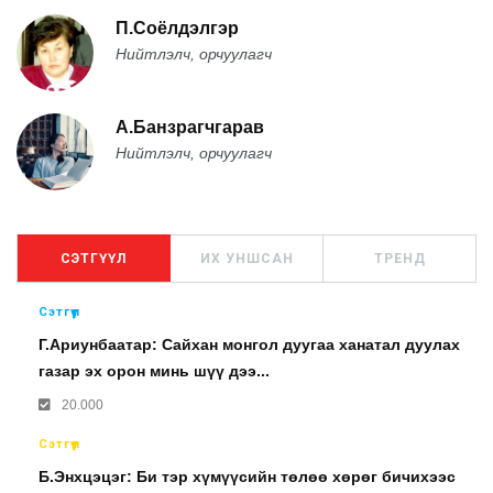
П.Соёлдэлгэр
Нийтлэлч, орчуулагч
А.Банзрагчгарав
Нийтлэлч, орчуулагч
СЭТГҮҮЛ
ИХ УНШСАН
ТРЕНД
Сэтгүүл
Г.Ариунбаатар: Сайхан монгол дуугаа ханатал дуулах
газар эх орон минь шүү дээ...
20.000
Сэтгүүл
Б.Энхцэцэг: Би тэр хүмүүсийн төлөө хөрөг бичихээс