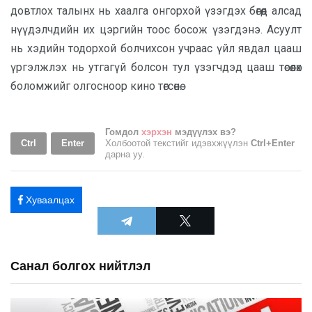
довтлох талынх нь хаалга онгорхой үзэгдэх бөгөөд алсад
нүүдэлчдийн их цэргийн тоос босож үзэгдэнэ. Асуулт
нь хэдийн тодорхой болчихсон учраас үйл явдал цааш
үргэлжлэх нь утгагүй болсон тул үзэгчдэд цааш төсөөлөх
боломжийг олгосноор кино төгсөнө.
Гомдол
хэрхэн
мэдүүлэх вэ?
Ctrl
Enter
Холбоотой текстийг идэвхжүүлэн
Ctrl+Enter
дарна уу.
Хуваалцах
Санал болгох нийтлэл