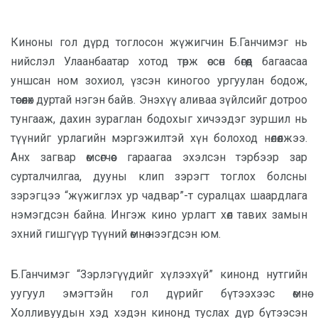
Киноны гол дүрд тоглосон жүжигчин Б.Ганчимэг нь
нийслэл Улаанбаатар хотод төрж өссөн бөгөөд багаасаа
уншсан ном зохиол, үзсэн киногоо ургуулан бодож,
төсөөлөх дуртай нэгэн байв. Энэхүү аливаа зүйлсийг дотроо
тунгааж, дахин зураглан бодохыг хичээдэг зуршил нь
түүнийг урлагийн мэргэжилтэй хүн болоход нөлөөлжээ.
Анх загвар өмсөгчөөс гараагаа эхэлсэн тэрбээр зар
сурталчилгаа, дууны клип зэрэгт тоглох болсны
зэрэгцээ “жүжиглэх ур чадвар”-т суралцах шаардлага
нэмэгдсэн байна. Ингэж кино урлагт хөл тавих замын
эхний гишгүүр түүний өмнө нээгдсэн юм.
Б.Ганчимэг “Зэрлэгүүдийг хүлээхүй” кинонд нутгийн
уугуул эмэгтэйн гол дүрийг бүтээхээс өмнө
Холливуудын хэд хэдэн кинонд туслах дүр бүтээсэн