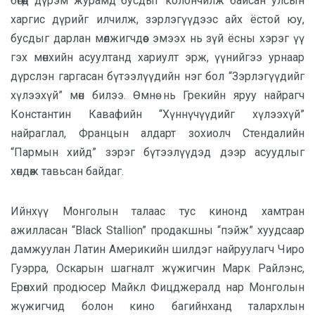
бөгөөд дүрэм журамд бусдыг колончилж байсан улсын
харгис дүрийг илчилж, зэрлэгүүдээс айх ёстой юу,
бусдыг дарлан мөлжигчдөөс эмээх нь зүй ёсны хэрэг үү
гэх мөнхийн асуултанд хариулт эрж, үүнийгээ урнаар
дүрслэн гаргасан бүтээлүүдийн нэг бол “Зэрлэгүүдийг
хүлээхүй” мөн билээ. Өмнө нь Грекийн яруу найрагч
Константин Кавафийн “Хүннүчүүдийг хүлээхүй”
найраглал, Францын алдарт зохиолч Стендалийн
“Пармын хийд” зэрэг бүтээлүүдэд дээр асуудлыг
хөндөж тавьсан байдаг.
Ийнхүү Монголын талаас тус кинонд хамтран
ажилласан “Black Stallion” продакшны “пэйж” хуудсаар
дамжуулан Латин Америкийн шилдэг найруулагч Чиро
Гуэрра, Оскарын шагналт жүжигчин Марк Райлэнс,
Ерөнхий продюсер Майкл Фицджералд нар Монголын
жүжигчид болон кино багийнханд талархлын