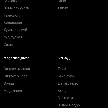
Байгаль
Кино
Шинжлэх ухаан
Хөгжим
Технологи
Боловсрол
Хууль, эрх зүй
Уул, уурхай
Спорт
MagazineQuote
БУСАД
Онцлох нийтлэл
Тойм
Онцлох эшлэл
Байр суурь
Зочид
Датаграфик
MagazineArt
Блиц
Статистик
Видео мэдээ