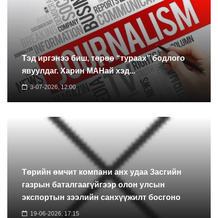
Тэд иргэнээ биш, төрөө “тураах” бодлого
явуулдаг. Харин МАНай хэд...
3-07-2026, 12:00
Төрийн өмчит компани анх удаа Засгийн
газрын баталгаагүйгээр олон улсын
экспортын зээлийн санхүүжилт босгоно
19-06-2026, 17:15