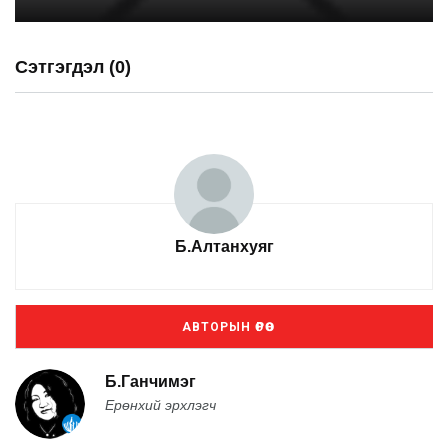
Сэтгэгдэл (0)
Б.Алтанхуяг
АВТОРЫН ӨРӨӨ
Б.Ганчимэг
Ерөнхий эрхлэгч