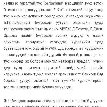
хэлнээс гаралтай тус “barbarians” нэршлийг зүүх ёстой
“жинхэнэ зэрлэгүүд нь хэн байв” гэх мөнхийн асуултанд
тус кино хариулахыг оролджээ. Ингэхдээ жүжигчин
Б.Ганчимэгийн бүтээсэн уугуул эмэгтэйн дүрд
тулгуурлан хариултыг нь олно. МУГЖ Д.Гүрсэд, Г.Дөлгөөн-
Эрдэнэ нарын бүтээсэн туслах дүрүүд ч дээрх
асуултын хариултыг үзэгчдэд хүргэхийн тулд
бүтээгдсэн юм. Харин МУАЖ Д.Цэрэндагва нүүдэлчин
зэрлэгүүдийн ахлагчийн дүрийг бүтээх бөгөөд аль аль нь
тус кинонд эх болсон монгол хэлээрээ ярьдаг. Түүний
дүр хурц ширүүн, зоригтой шийдэмгий нэгнийг
харуулна. Харин түүнд зэрлэг араншин огт байхгүй бөгөөд
бэртсэн уугуул эмэгтэйг авч, түүнийг хүргэж ирсэн
тосгоны захирагчийг буцаан явуулдаг.
Энэ бүгдээс харахад соёл иргэншил хэчнээн бүдүүлэг