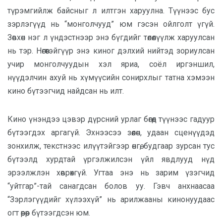
түрэмгийлж байсныг л илтгэн харуулна. Түүнээс бус
зэрлэгүүд нь “монголчууд” юм гэсэн ойлголт үгүй.
Зөвхөн нэг л үндэстнээр энэ бүгдийг төлөөлүүлж харуулсан
нь тэр. Нөгөөтэйгүүр энэ киног дэлхий нийтэд зориулсан
учир монголчуудын хэл яриа, соёл иргэншил,
нүүдэлчин ахуй нь хүмүүсийн сонирхлыг татна хэмээн
кино бүтээгчид найдсан нь илт.
Кино үнэндээ цэвэр дүрсний урлаг бөгөөд түүнээс гадуур
бүтээгдэх аргагүй. Эхнээсээ зөөлөн, удаан сценүүдэд
зонхилж, текстнээс илүүтэйгээр өнгө, будгаар зурсан тус
бүтээлд хурдтай үргэлжилсэн үйл явдлууд нүд
эрээлжлэн хөврөхгүй. Угтаа энэ нь зарим үзэгчид
“уйтгар”-тай санагдсан болов уу. Гэвч анхнаасаа
“Зэрлэгүүдийг хүлээхүй” нь арилжааны кинонуудаас
огт өөрөөр бүтээгдсэн юм.