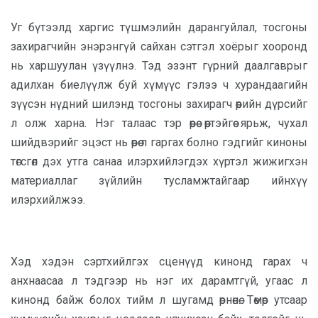
Уг бүтээлд харгис түшмэлийн дарангуйлал, тосгоны
захирагчийн энэрэнгүй сайхан сэтгэл хоёрыг хооронд
нь харшуулан үзүүлнэ. Тэд эзэнт гүрний даалгаврыг
адилхан биелүүлж буй хүмүүс гэлээ ч хурандаагийн
зүүсэн нүдний шилэнд тосгоны захирагч өөрийн дүрсийг
л олж харна. Нэг талаас тэр өөрөө өөртэйгөө ярьж, чухал
шийдвэрийг эцэст нь өөрөө л гаргах болно гэдгийг киноны
төгсгөл дэх утга санаа илэрхийлэгдэх хүртэл жижигхэн
материаллаг зүйлийн тусламжтайгаар ийнхүү
илэрхийлжээ.
Хэд хэдэн сэртхийлгэх сценүүд кинонд гарах ч
анхнаасаа л тэдгээр нь нэг их дарамтгүй, угаас л
кинонд байж болох тийм л шугамд өрнөнө. Төмөр утсаар