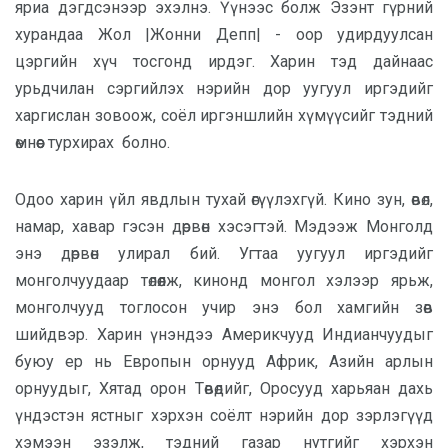
яриа дэгдсэнээр эхэлнэ. Үүнээс болж Эзэнт гүрний
хурандаа Жол |Жонни Депп| - оор удирдуулсан
цэргийн хүч тосгонд ирдэг. Харин тэд дайнаас
урьдчилан сэргийлэх нэрийн дор уугуул иргэдийг
харгислан зовоож, соёл иргэншлийн хүмүүсийг тэдний
өмнөөс турхирах болно.
Одоо харин үйл явдлын тухай өгүүлэхгүй. Кино зун, өвөл,
намар, хавар гэсэн дөрвөн хэсэгтэй.
Мэдээж Монголд
энэ дөрвөн улирал бий. Угтаа уугуул иргэдийг
монголчуудаар төлөөлж, кинонд монгол хэлээр ярьж,
монголчууд тоглосон учир энэ бол хамгийн зөв
шийдвэр. Харин үнэндээ Америкчууд Индианчуудыг
буюу ер нь Европын орнууд Африк, Азийн арлын
орнуудыг, Хятад орон Төвөдийг, Оросууд харьяан дахь
үндэстэн ястныг хэрхэн соёлт нэрийн дор зэрлэгүүд
хэмээн эзэлж, тэдний газар нутгийг хэрхэн