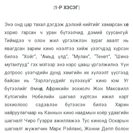
|1-Р ХЭСЭГ|
Энэ онд цар тахал дэгдэж дэлхий нийтийг хамарсан хөл
хорио гарсан ч уран бүтээлчид дэмий суусангүй.
Тиймдээ ч олон жил үргэлжлэн зураг авалт нь
явагдсан зарим кино нээлтээ хийж үзэгчдэд хүрсэн
билээ. “Хойг”, “Амьд үлд”, “Мулан”, “Тенет”, “Шинэ
мутантууд” гэх мэтээр энэ нэрс цааш үргэлжилнэ. Үүн
дотроос үзэгчдийн дунд хамгийн их хүлээлт үүсгээд
байсан нь “Зэрлэгүүдийг хүлээхүй” кино юм. Уг
бүтээлийг Өмнөд Африкийн зохиолч Жон Максвилл
Күтсигийн Нобелийн шагнал хүртсэн ижил нэрт
зохиолоос сэдэвлэн бүтээсэн билээ. Харин
найруулагчаар нь Каннын кино наадмын хоёр удаагийн
шагналт Чиро Гуэрра ажиллажээ. Тус кинонд Оскарын
шагналт жүжигчин Марк Рэйланс, Жонни Депп болон