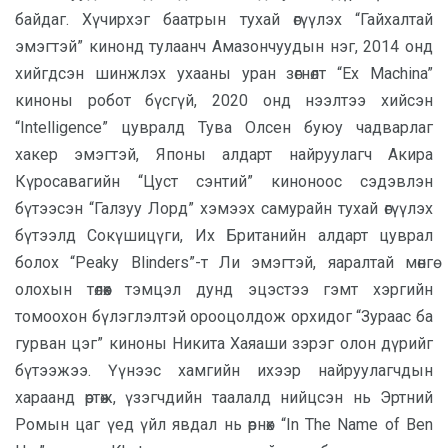
байдаг. Хүчирхэг баатрын тухай өгүүлэх “Гайхалтай
эмэгтэй” кинонд тулаанч Амазончуудын нэг, 2014 онд
хийгдсэн шинжлэх ухааны уран зөгнөлт “Ex Machina”
киноны робот бүсгүй, 2020 онд нээлтээ хийсэн
“Intelligence” цувралд Тува Олсен буюу чадварлаг
хакер эмэгтэй, Японы алдарт найруулагч Акира
Күросавагийн “Цуст сэнтий” киноноос сэдэвлэн
бүтээсэн “Галзуу Лорд” хэмээх самурайн тухай өгүүлэх
бүтээлд Сокүшицүги, Их Британийн алдарт цуврал
болох “Peaky Blinders”-т Ли эмэгтэй, яаралтай мөнгө
олохын төлөөх тэмцэл дунд эцэстээ гэмт хэргийн
томоохон бүлэглэлтэй орооцолдож орхидог “Зураас ба
гурван цэг” киноны Никита Хаяаши зэрэг олон дүрийг
бүтээжээ. Үүнээс хамгийн ихээр найруулагчдын
хараанд өртөж, үзэгчдийн таалалд нийцсэн нь Эртний
Ромын цаг үед үйл явдал нь өрнөх “In The Name of Ben