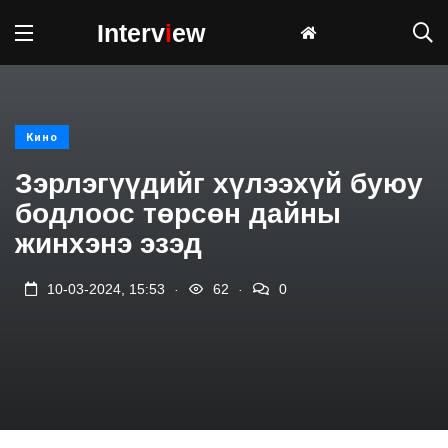
Interv
i
ew
Кино
Зэрлэгүүдийг хүлээхүй буюу
бодлоос төрсөн дайны
жинхэнэ эзэд
.
.
10-03-2024, 15:53
62
0