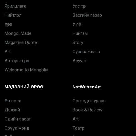
Ярилцлага
Улс төр
Нийтлэл
Засгийн газар
Хөрөг
УИХ
Mongol Made
Нийгэм
Magazine Quote
Story
Art
Сурвалжлага
Авторын өрөө
Асуулт
Welcome to Mongolia
МЭДЭЭНИЙ ӨРӨӨ
NotWrittenArt
Өв соёл
Сонгодог урлаг
Дэлхий
Book & Review
Эдийн засаг
Art
Эрүүл мэнд
Театр