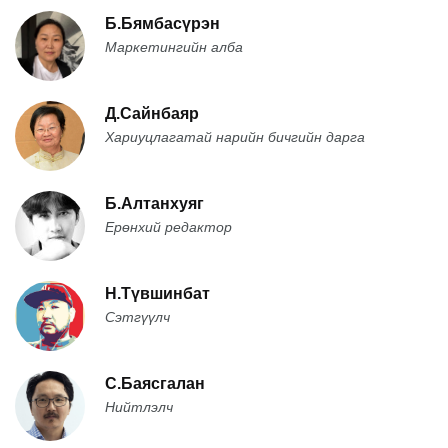
Б.Бямбасүрэн
Маркетингийн алба
Д.Сайнбаяр
Хариуцлагатай нарийн бичгийн дарга
Б.Алтанхуяг
Ерөнхий редактор
Н.Түвшинбат
Сэтгүүлч
С.Баясгалан
Нийтлэлч