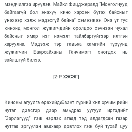
мэндчилгээ ирүүлэв. Майкл Фицджералд “Монголчууд
байгаагүй бол энэхүү кино хэрхэн бүтэх байсныг
үнэхээр хэлж мэдэхгүй байна” хэмээжээ. Энэ үг тус
кинонд монгол жүжигчдийн оролцоо хэчнээн чухал
байсныг ямар нэг нэмэлт тайлбаргүйгээр илтгэн
харуулна. Мэдээж тэр гавьяа хамгийн түрүүнд
жүжигчин Баярсайханы Ганчимэгт оногдох нь
зайлшгүй билээ.
|2-Р ХЭСЭГ|
Киноны агуулга ерөнхийдөө Эзэнт гүрний хил орчим өөрийн
нутаг дэвсгэр дээр амьдрах уугуул иргэдийг
“Зэрлэгүүд” гэж нэрлэх агаад тэд алдагдсан газар
нутгаа эргүүлэн авахаар довтлох гэж буй тухай цуу