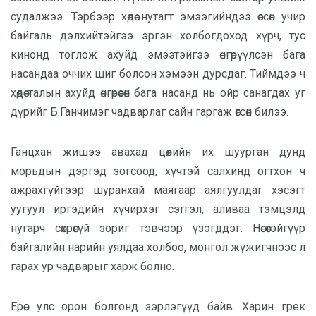
судалжээ. Тэрбээр хөдөө нутагт эмээгийндээ өссөн учир
байгаль дэлхийтэйгээ эргэн холбогдоход хүрч, тус
кинонд тоглож ахуйд эмээтэйгээ өнгөрүүлсэн бага
насандаа оччих шиг болсон хэмээн дурсдаг. Тиймдээ ч
хөдөө талын ахуйд өнгөрөөсөн бага насанд нь ойр санагдах уг
дүрийг Б.Ганчимэг чадварлаг сайн гаргаж өгсөн билээ.
Ганцхан жишээ авахад цөлийн их шуурган дунд
морьдын дэргэд зогсоод, хүчтэй салхинд огтхон ч
ажрахгүйгээр шуранхай маягаар аялгуулдаг хэсэгт
уугуул иргэдийн хүчирхэг сэтгэл, аливаа тэмцэлд
нугарч сөхрөөгүй зориг тэвчээр үзэгддэг. Нөгөөтэйгүүр
байгалийн нарийн уялдаа холбоо, монгол жүжигчнээс л
гарах ур чадварыг харж болно.
Ерөөс улс орон болгонд зэрлэгүүд байв. Харин грек