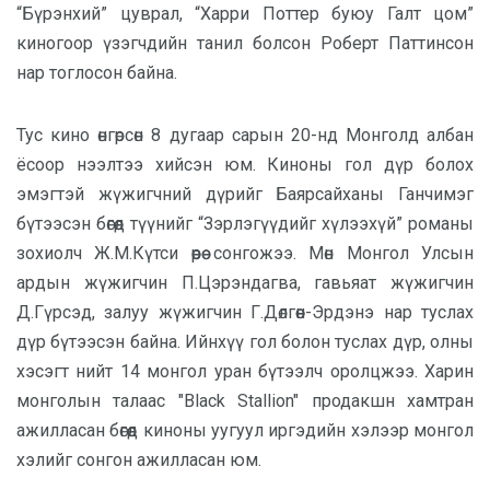
“Бүрэнхий” цуврал, “Харри Поттер буюу Галт цом”
киногоор үзэгчдийн танил болсон Роберт Паттинсон
нар тоглосон байна.
Тус кино өнгөрсөн 8 дугаар сарын 20-нд Монголд албан
ёсоор нээлтээ хийсэн юм. Киноны гол дүр болох
эмэгтэй жүжигчний дүрийг Баярсайханы Ганчимэг
бүтээсэн бөгөөд түүнийг “Зэрлэгүүдийг хүлээхүй” романы
зохиолч Ж.М.Күтси өөрөө сонгожээ. Мөн Монгол Улсын
ардын жүжигчин П.Цэрэндагва, гавьяат жүжигчин
Д.Гүрсэд, залуу жүжигчин Г.Дөлгөөн-Эрдэнэ нар туслах
дүр бүтээсэн байна. Ийнхүү гол болон туслах дүр, олны
хэсэгт нийт 14 монгол уран бүтээлч оролцжээ. Харин
монголын талаас "Black Stallion" продакшн хамтран
ажилласан бөгөөд киноны уугуул иргэдийн хэлээр монгол
хэлийг сонгон ажилласан юм.