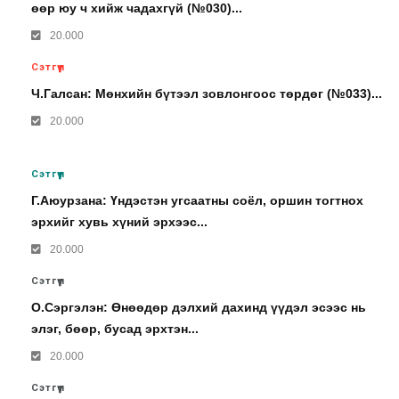
өөр юу ч хийж чадахгүй (№030)...
20.000
Сэтгүүл
Ч.Галсан: Мөнхийн бүтээл зовлонгоос төрдөг (№033)...
20.000
Сэтгүүл
Г.Аюурзана: Үндэстэн угсаатны соёл, оршин тогтнох
эрхийг хувь хүний эрхээс...
20.000
Сэтгүүл
О.Сэргэлэн: Өнөөдөр дэлхий дахинд үүдэл эсээс нь
элэг, бөөр, бусад эрхтэн...
20.000
Сэтгүүл