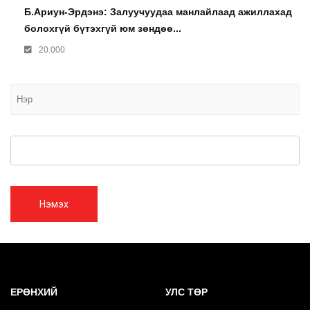
Б.Ариун-Эрдэнэ: Залуучуудаа манлайлаад ажиллахад
болохгүй бүтэхгүй юм зөндөө...
20.000
Нэмэх
ЕРӨНХИЙ
УЛС ТӨР