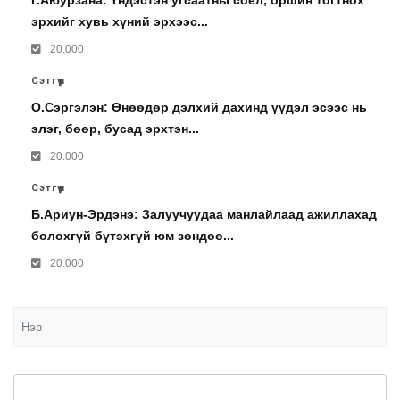
Г.Аюурзана: Үндэстэн угсаатны соёл, оршин тогтнох
эрхийг хувь хүний эрхээс...
20.000
Сэтгүүл
О.Сэргэлэн: Өнөөдөр дэлхий дахинд үүдэл эсээс нь
элэг, бөөр, бусад эрхтэн...
20.000
Сэтгүүл
Б.Ариун-Эрдэнэ: Залуучуудаа манлайлаад ажиллахад
болохгүй бүтэхгүй юм зөндөө...
20.000