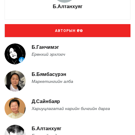
Б.Алтанхуяг
АВТОРЫН ӨРӨӨ
Б.Ганчимэг
Ерөнхий эрхлэгч
Б.Бямбасүрэн
Маркетингийн алба
Д.Сайнбаяр
Хариуцлагатай нарийн бичгийн дарга
Б.Алтанхуяг