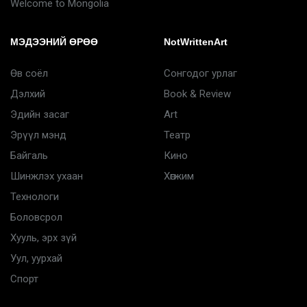
Welcome to Mongolia
МЭДЭЭНИЙ ӨРӨӨ
NotWrittenArt
Өв соёл
Сонгодог урлаг
Дэлхий
Book & Review
Эдийн засаг
Art
Эрүүл мэнд
Театр
Байгаль
Кино
Шинжлэх ухаан
Хөгжим
Технологи
Боловсрол
Хууль, эрх зүй
Уул, уурхай
Спорт