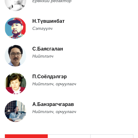
Ерөнхий редактор
Н.Түвшинбат
Сэтгүүлч
С.Баясгалан
Нийтлэлч
П.Соёлдэлгэр
Нийтлэлч, орчуулагч
А.Банзрагчгарав
Нийтлэлч, орчуулагч