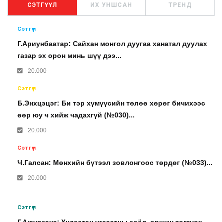
СЭТГҮҮЛ
ИХ УНШСАН
ТРЕНД
Сэтгүүл
Г.Ариунбаатар: Сайхан монгол дуугаа ханатал дуулах
газар эх орон минь шүү дээ...
20.000
Сэтгүүл
Б.Энхцэцэг: Би тэр хүмүүсийн төлөө хөрөг бичихээс
өөр юу ч хийж чадахгүй (№030)...
20.000
Сэтгүүл
Ч.Галсан: Мөнхийн бүтээл зовлонгоос төрдөг (№033)...
20.000
Сэтгүүл