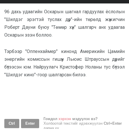
96 дахь удаагийн Оскарын шагнал гардуулах ёслолын
"Шилдэг эрэгтэй туслах дүр"-ийн төрөлд жүжигчин
Роберт Дауни буюу "Төмөр хүн" шалгарч анх удаагаа
Оскарын эзэн боллоо.
Тэрбээр "Оппенхаймер" кинонд Америкийн Цамийн
энергийн комиссын гишүүн Льюис Штрауссын дүрийг
бүтээсэн юм. Найруулагч Кристофер Ноланы тус бүтээл
"Шилдэг кино"-гоор шалгарсан билээ.
Гомдол
хэрхэн
мэдүүлэх вэ?
Ctrl
Enter
Холбоотой текстийг идэвхжүүлэн
Ctrl+Enter
дарна уу.