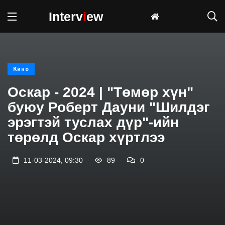
Interv
i
ew
Кино
Оскар - 2024 | "Төмөр хүн"
буюу Роберт Дауни "Шилдэг
эрэгтэй туслах дүр"-ийн
төрөлд Оскар хүртлээ
.
.
11-03-2024, 09:30
89
0