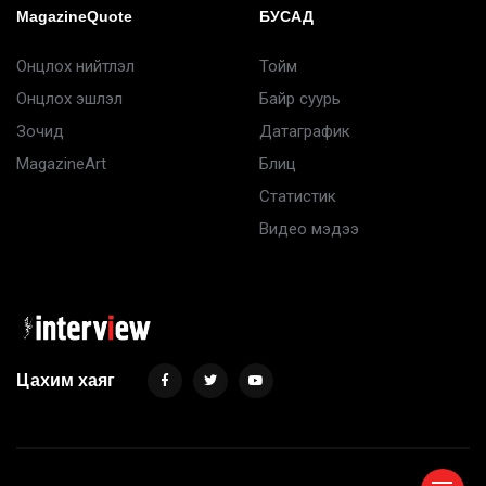
MagazineQuote
БУСАД
Онцлох нийтлэл
Тойм
Онцлох эшлэл
Байр суурь
Зочид
Датаграфик
MagazineArt
Блиц
Статистик
Видео мэдээ
Цахим хаяг