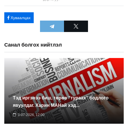
Хуваалцах
Санал болгох нийтлэл
Тэд иргэнээ биш, төрөө “тураах” бодлого
явуулдаг. Харин МАНай хэд...
3-07-2026, 12:00