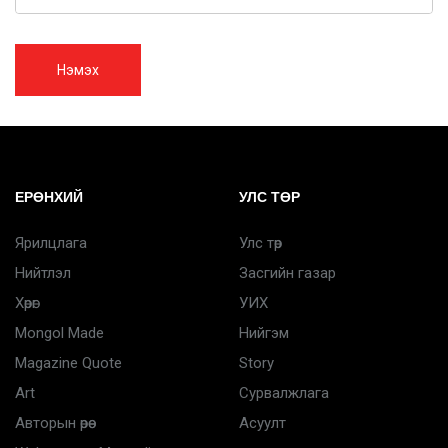
Нэмэх
ЕРӨНХИЙ
УЛС ТӨР
Ярилцлага
Улс төр
Нийтлэл
Засгийн газар
Хөрөг
УИХ
Mongol Made
Нийгэм
Magazine Quote
Story
Art
Сурвалжлага
Авторын өрөө
Асуулт