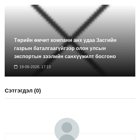
Төрийн өмчит компани анх удаа Засгийн
газрын баталгаагүйгээр олон улсын
экспортын зээлийн санхүүжилт босгоно
19-06-2026, 17:15
Сэтгэгдэл (0)